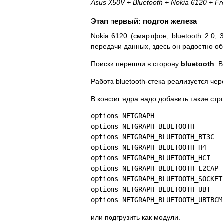
Asus X50V + Bluetooth + Nokia 6120 + Fr
Этап первый: подгон железа
Nokia 6120 (смартфон, bluetooth 2.0,
передачи данных, здесь он радостно о
Поиски перешли в сторону
bluetooth
. 
Работа bluetooth-стека реализуется чер
В конфиг ядра надо добавить такие стр
options NETGRAPH
options NETGRAPH_BLUETOOTH
options NETGRAPH_BLUETOOTH_BT3C
options NETGRAPH_BLUETOOTH_H4
options NETGRAPH_BLUETOOTH_HCI
options NETGRAPH_BLUETOOTH_L2CAP
options NETGRAPH_BLUETOOTH_SOCKET
options NETGRAPH_BLUETOOTH_UBT
options NETGRAPH_BLUETOOTH_UBTBCM
или подгрузить как модули.