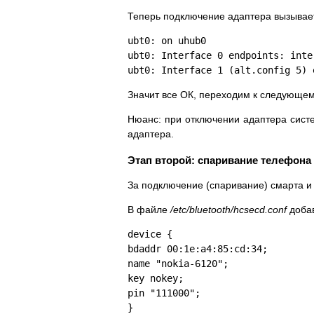
Теперь подключение адаптера вызывае
ubt0: on uhub0
ubt0: Interface 0 endpoints: inte
ubt0: Interface 1 (alt.config 5) 
Значит все ОК, переходим к следующем
Нюанс: при отключении адаптера систе
адаптера.
Этап второй: спаривание телефона
За подключение (спаривание) смарта 
В файле
/etc/bluetooth/hcsecd.conf
доба
device {
bdaddr 00:1e:a4:85:cd:34;
name "nokia-6120";
key nokey;
pin "111000";
}