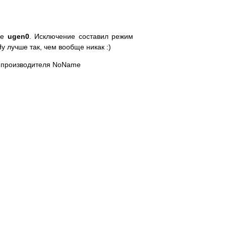
ное
ugen0
. Исключение составил режим
Ну лучше так, чем вообще никак :)
го производителя NoName