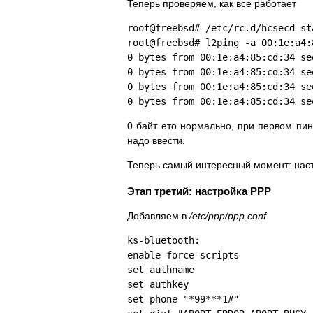
Теперь проверяем, как все работает
root@freebsd# /etc/rc.d/hcsecd st
root@freebsd# l2ping -a 00:1e:a4:
0 bytes from 00:1e:a4:85:cd:34 se
0 bytes from 00:1e:a4:85:cd:34 se
0 bytes from 00:1e:a4:85:cd:34 se
0 bytes from 00:1e:a4:85:cd:34 se
0 байт ето нормально, при первом пин
надо ввести.
Теперь самый интересный момент: нас
Этап третий: настройка PPP
Добавляем в
/etc/ppp/ppp.conf
ks-bluetooth:
enable force-scripts
set authname
set authkey
set phone "*99***1#"