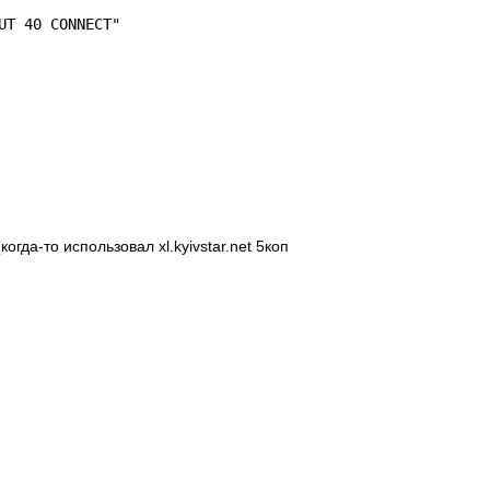
UT 40 CONNECT"
огда-то использовал xl.kyivstar.net 5коп