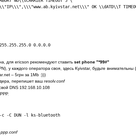
ABORT NO\\sCARRIER TIMEOUT 5 \
\\"IP\\\",\\\"www.ab.kyivstar.net\\\" OK \\dATD\\T TIMEO
255.255.255.0 0.0.0.0
на, для ericson рекомендуют ставить
set phone "*99#"
N), у каждого оператора своя, здесь Kyivstar, будьте внимательны (к
.net – 5грн за 1Mb :)))
йдера, перепишет ваш
resolv.conf
свой DNS 192.168.10.108
 PPP.
-c -C DUN -l ks-bluetooth
с
ppp.conf