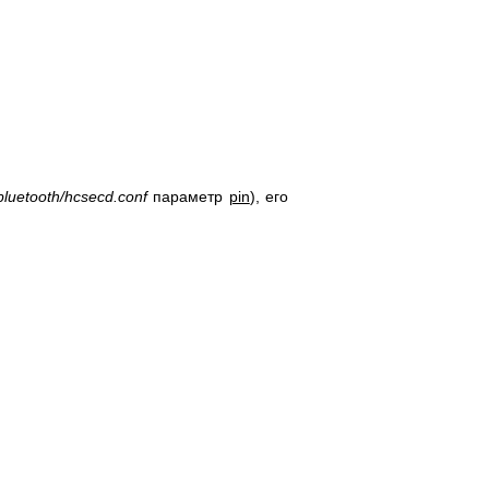
/bluetooth/hcsecd.conf
параметр
pin
), его