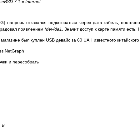
eeBSD 7.1 = Internet
 3G) напрочь отказался подключаться через дата-кабель, постоя
брадовал появлением /
dev/da1
. Значит доступ к карте памяти есть. 
В магазине был куплен USB девайс за 60 UAH известного китайско
ез NetGraph
очки и пересобрать
FW