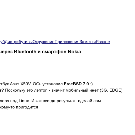
луб
Дистрибутивы
Окружение
Приложения
Заметки
Разное
через Bluetooth и смартфон Nokia
утбук Asus X50V. ОСь установил
FreeBSD 7.0
:)
т
? Поскольку это лэптоп - значит мобильный инет (3G, EDGE)
s под Linux. И как всегда результат: сделай сам.
кому-то пригодится