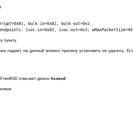
т
rrupt=0x81, bulk-in=0x82, bulk-out=0x2
endpoints: isoc-in=0x83, isoc-out=0x3; wMaxPacketSize=49
у пункту.
ма падает, на данный момент причину установить не удалось. Ест
и FreeBSD отвечает демон
hcsecd
.
вляем