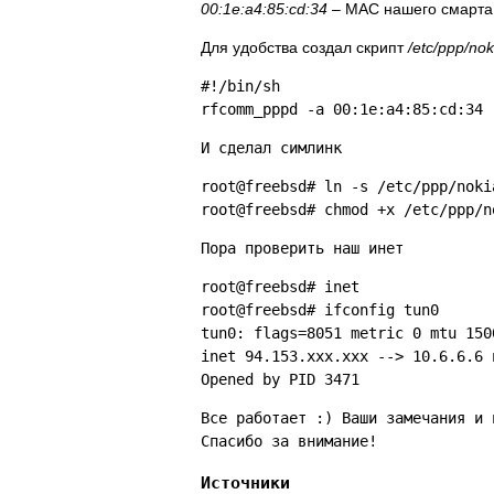
00:1e:a4:85:cd:34
– MAC нашего смарта
Для удобства создал скрипт
/etc/ppp/no
#!/bin/sh
rfcomm_pppd -a 00:1e:a4:85:cd:34 
И сделал симлинк
root@freebsd# ln -s /etc/ppp/noki
root@freebsd# chmod +x /etc/ppp/n
Пора проверить наш инет
root@freebsd# inet
root@freebsd# ifconfig tun0
tun0: flags=8051
metric 0 mtu 150
inet 94.153.xxx.xxx --> 10.6.6.6 
Opened by PID 3471
Все работает :) Ваши замечания и 
Спасибо за внимание!
Источники