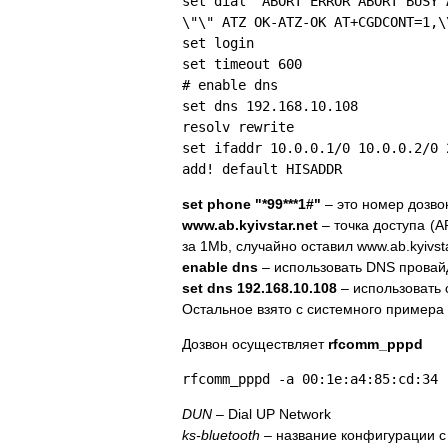
set dial "ABORT ERROR ABORT BUSY 
\"\" ATZ OK-ATZ-OK AT+CGDCONT=1,\
set login
set timeout 600
# enable dns
set dns 192.168.10.108
resolv rewrite
set ifaddr 10.0.0.1/0 10.0.0.2/0 
add! default HISADDR
set phone "*99***1#"
– это номер дозво
www.ab.kyivstar.net
– точка доступа (AP
за 1Mb, случайно оставил www.ab.kyivstar
enable dns
– использовать DNS прова
set dns 192.168.10.108
– использовать 
Остальное взято с системного примера
Дозвон осуществляет
rfcomm_pppd
rfcomm_pppd -a 00:1e:a4:85:cd:34 
DUN
– Dial UP Network
ks-bluetooth
– название конфигурации 