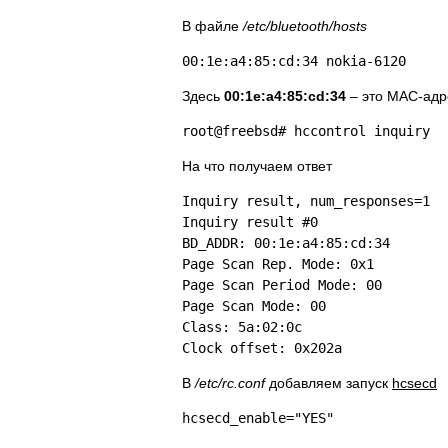
В файле
/etc/bluetooth/hosts
00:1e:a4:85:cd:34 nokia-6120
Здесь
00:1e:a4:85:cd:34
– это MAC-адр
root@freebsd# hccontrol inquiry
На что получаем ответ
Inquiry result, num_responses=1
Inquiry result #0
BD_ADDR: 00:1e:a4:85:cd:34
Page Scan Rep. Mode: 0x1
Page Scan Period Mode: 00
Page Scan Mode: 00
Class: 5a:02:0c
Clock offset: 0x202a
В
/etc/rc.conf
добавляем запуск
hcsecd
hcsecd_enable="YES"