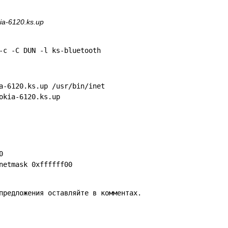
kia-6120.ks.up
-c -C DUN -l ks-bluetooth
a-6120.ks.up /usr/bin/inet
okia-6120.ks.up
0
netmask 0xffffff00
предложения оставляйте в комментах.