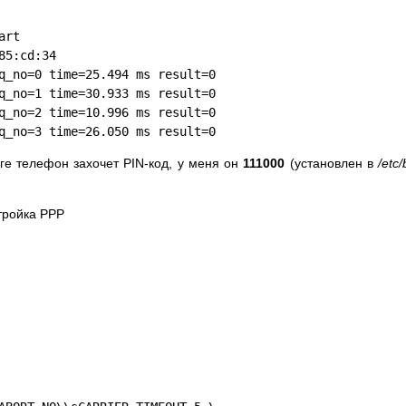
art
85:cd:34
q_no=0 time=25.494 ms result=0
q_no=1 time=30.933 ms result=0
q_no=2 time=10.996 ms result=0
q_no=3 time=26.050 ms result=0
ге телефон захочет PIN-код, у меня он
111000
(установлен в
/etc
тройка PPP