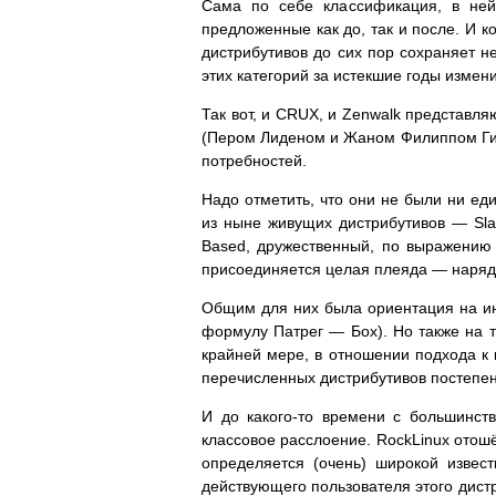
Сама по себе классификация, в ней
предложенные как до, так и после. И к
дистрибутивов до сих пор сохраняет не
этих категорий за истекшие годы измен
Так вот, и CRUX, и Zenwalk представл
(Пером Лиденом и Жаном Филиппом Гий
потребностей.
Надо отметить, что они не были ни е
из ныне живущих дистрибутивов — Slac
Based, дружественный, по выражению 
присоединяется целая плеяда — наряду
Общим для них была ориентация на ин
формулу Патрег — Бох). Но также на т
крайней мере, в отношении подхода к 
перечисленных дистрибутивов постепен
И до какого-то времени с большинст
классовое расслоение. RockLinux отош
определяется (очень) широкой извест
действующего пользователя этого дистр