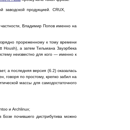
ой заводской продукцией. CRUX,
В частности, Владимир Попов именно на
 изрядно прореженному к тому времени
t Housh), а затем Тильмана Зауэрбека
истему неизвестно для кого — именно к
ает, а последняя версия (6.2) оказалась
, говоря по простому, крепко забил на
итической массы для самодостаточного
oo и Archlinux;
 в Бозе почившего дистрибутива можно