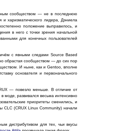
тивным сообществом — не в последнюю
я и харизматического лидера, Дэниела
постепенно положение выправилось, и
дения в него с точки зрения начальной
рованными для конечных пользователей
причём с явными следами Source Based
но обрастая сообществом — до сих пор
ществом. И ныне, как и Gentoo, вполне
ставку основателя и первоначального
CRUX — повезло меньше. В отличие от
ь в моде, развивался весьма интенсивно
зовательские приоритеты сменились, и
сы CLC (CRUX Linux Community) начали
ым дистрибутивом для тех, чьи вкусы
посте Attila
прозвучала такая фраза: