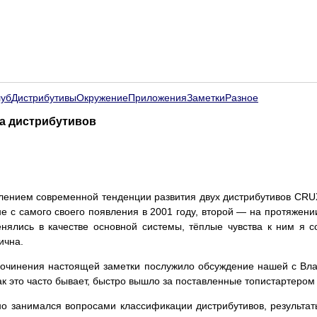
луб
Дистрибутивы
Окружение
Приложения
Заметки
Разное
ба дистрибутивов
лением современной тенденции развития двух дистрибутивов CRUX
е с самого своего появления в 2001 году, второй — на протяжении
нялись в качестве основной системы, тёплые чувства к ним я 
ична.
сочинения настоящей заметки послужило обсуждение нашей с 
как это часто бывает, быстро вышло за поставленные топистартером
но занимался вопросами классификации дистрибутивов, результа