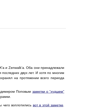
’а и Zenwalk’а. Оба они принадлежали
 последних двух лет. И хотя по многим
сохранял на протяжении всего периода
Владимиром Поповым
заметки о “худшем”
 рамки.
ты чего воплотились
вот в этой заметке
.