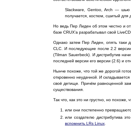
Slackware, Gentoo, Arch — шью
получается, костюм, сшитый для д
Но ведь Пер Лиден об этом честно и о
базе CRUX’а разрабатывал свой LiveC
Однако затем Пер Лиден, опять таки 
CLC. И последующие после 2.2 версии
(Tilman Sauerbeck). И дистрибутив нач
последней версии его версии (2.6) и о
Нынче похоже, что той же дорогой готов
откровенно неудачной. И складывается 
своё детище. Причём равноценной зам
существования.
Так что, как это ни грустно, но похоже,
или они постепенно превращаются
или создателю дистрибутива это
вспомнить LRs Linux
.