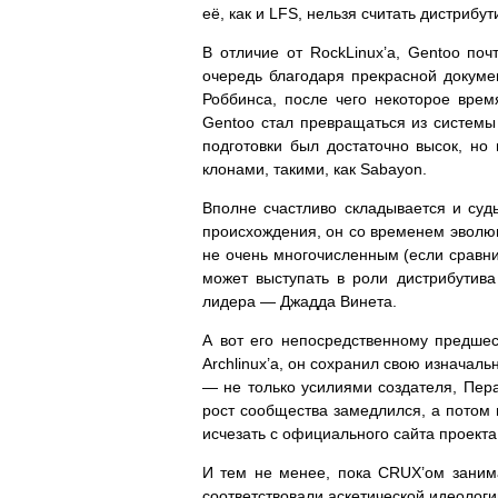
её, как и LFS, нельзя считать дистрибу
В отличие от RockLinux’а, Gentoo п
очередь благодаря прекрасной докуме
Роббинса, после чего некоторое врем
Gentoo стал превращаться из системы 
подготовки был достаточно высок, но
клонами, такими, как Sabayon.
Вполне счастливо складывается и судь
происхождения, он со временем эволюц
не очень многочисленным (если сравни
может выступать в роли дистрибутива
лидера — Джадда Винета.
А вот его непосредственному предше
Archlinux’а, он сохранил свою изначал
— не только усилиями создателя, Пер
рост сообщества замедлился, а потом
исчезать с официального сайта проекта
И тем не менее, пока CRUX’ом заним
соответствовали аскетической идеолог