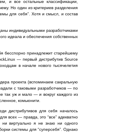
ем, и все остальные классификации,
чему. Но один из критериев разделения
емы для себя”. Хотя и смысл, и состав
зданы индивидуальными разработчиками
ого идеала и обеспечения собственных
ебя бесспорно принадлежит старейшему
ockLinux — первый дистрибутив Source
оходцам в начале нового тысячелетия
идера проекта (вспоминаем сакральную
падали с таковыми разработчиков — по
е так уж и мало — и вокруг каждого из
сленное, комьюнити.
еди дистрибутивов для себя началось
ля всех — правда, это “все” адекватно
о, ни виртуально я не знаю ни одного
борки системы для “суперсебя”. Однако