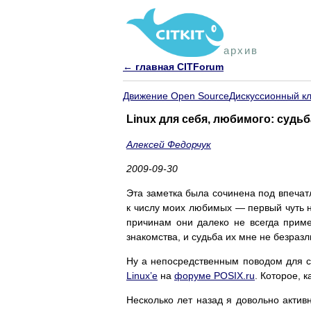
архив
← главная CITForum
Движение Open Source
Дискуссионный к
Linux для себя, любимого: судь
Алексей Федорчук
2009-09-30
Эта заметка была сочинена под впечат
к числу моих любимых — первый чуть н
причинам они далеко не всегда приме
знакомства, и судьба их мне не безразл
Ну а непосредственным поводом для 
Linux’е
на
форуме POSIX.ru
. Которое, 
Несколько лет назад я довольно актив