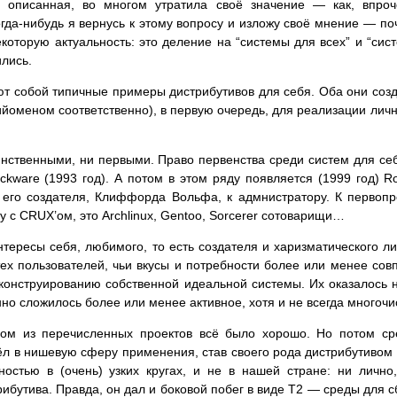
 описанная, во многом утратила своё значение — как, впроч
огда-нибудь я вернусь к этому вопросу и изложу своё мнение — по
которую актуальность: это деление на “системы для всех” и “сист
ились.
яют собой типичные примеры дистрибутивов для себя. Оба они со
оменом соответственно), в первую очередь, для реализации личн
динственными, ни первыми. Право первенства среди систем для с
kware (1993 год). А потом в этом ряду появляется (1999 год) R
его создателя, Клиффорда Вольфа, к адмнистратору. К первопр
 с CRUX’ом, это Archlinux, Gentoo, Sorcerer сотоварищи…
тересы себя, любимого, то есть создателя и харизматического л
ех пользователей, чьи вкусы и потребности более или менее сов
конструированию собственной идеальной системы. Их оказалось н
но сложилось более или менее активное, хотя и не всегда многочи
вом из перечисленных проектов всё было хорошо. Но потом ср
ёл в нишевую сферу применения, став своего рода дистрибутивом д
ностью в (очень) узких кругах, и не в нашей стране: ни личн
ибутива. Правда, он дал и боковой побег в виде T2 — среды для с