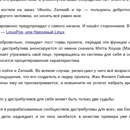
 костюм на заказ. Ubuntu, Zenwalk и пр. — пользуюсь добротн
ругого человека, но носить всё равно мне.
ткровенно предупреждал с самого начала. И нашёл сторонников. 
D —
LinuxPop, или Народный Linux
.
добровольно, покидает пост главы проекта, передав эти функции
 дистрибутива анонсируются от имени сначала Мэтта Хоуша (Mat
инает утрачивать своё лицо, превращаясь из системы для себя в с
тносится процитированная характеристика.
 пойти и Zenwalk. Во всяком случае, релиз-цикл у него всё возраст
ощущение, что его создатель и лидер проекта, Жан Филипп Гийомен
ены ему не просматривается, а комьюнити не успело набрать кр
 что у дистрибутивов для себя может быть только две судьбы:
 в разрабатываемые сообществом дистрибутивы для всех, как Gent
 дело надоедает, и он тихо загибатся; в качестве примера уже