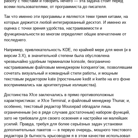
работу с текстами и говорить нечего — эта задача стоит перед
всеми пользователями, от программиста до писателя.
Так что именно эти программы и являются теми тремя китами, на
которых держится любой интегрированный десктоп. И именно их
оценка с точки зрения удобства, настраиваемости и
функциональности во многом определяет общее впечатление от
последнего.
Например, привлекательность KDE, по крайней мере для меня (и в
версии 3.X), в значительной степени была обусловлена
чрезвычайно удобным терминалом konsole, безгранично
настраиваемым файловым менеджером konqueror’ом, позволявшим
сочетать визуальный и командный стили работы, и мощным
текстовым редактором kate (простенькие kedit и kwrite на его фоне
воспринимались как архитектурные излишества).
Достоинства Xfce заключались в прямо противоположных
характеристиках: и Xfce Terminal, и файловый менеджер Thunar, и,
особенно, текстовый редактор Mousepad обладали лишь
ограниченным (но в ряде случаев достаточным) набором функций,
зато не требовали для своего освоения и настройки ни малейших
усилий. Правда, требуя для более серьёзных задач установки
дополнительных пакетов — в первую очередь, мощного текстового
редактора (в бытность крысоводом я в этом качестве использовал