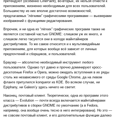
претендуют (особенно CinePaint), во-вторых, их нельзя отнести к
приложениям, жизненно необходимым для всех пользователей.
Большинству из них вполне достаточно возможностей,
предлагаемых “лёгкими” графическими программами — вьюверами
изображений с функциями редактирования.
Впрочем, и ни одна из “лёгких” графических программ также не
является составной частью GNOME: слишком уж их много, и
слишком легко тасуются они в колоде майнтайнеров
дистрибутивов. То же самое относится и к мультимедийным
приложениям, для которых вообще всё зависит от личных
предпочтений и сборщиков, и пользователей.
Браузер — абсолютно необходимый инструмент любого
пользователя. Однако тут давно и прочно доминируют кросс-
десктопные Firefox и Opera, можно ожидать вступления в их ряды
столь же независимого от среды Google Chrome, да на левом
фланге притулился konqueror из KDE. Во всяком случае, ни
Epiphany, ни Galeon’у здесь ничего не светит.
Наконец, почтовый клиент. Теоретически, одна из программ этого
класса — Evolution — почти всегда включается майнтайнерами
дистрибутивов в сборки GNOME по умолчанию (а в Fedora,
например, она вообще очень тесно в него интегрирована). Но это —
не совсем почтовый клиент, и его дополнительные функции далеко