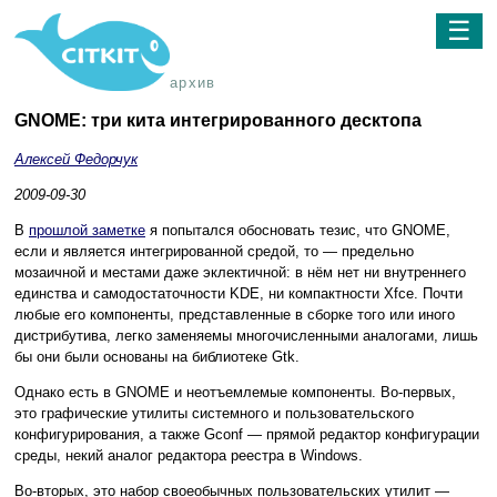
☰
архив
GNOME: три кита интегрированного десктопа
Алексей Федорчук
2009-09-30
В
прошлой заметке
я попытался обосновать тезис, что GNOME,
если и является интегрированной средой, то — предельно
мозаичной и местами даже эклектичной: в нём нет ни внутреннего
единства и самодостаточности KDE, ни компактности Xfce. Почти
любые его компоненты, представленные в сборке того или иного
дистрибутива, легко заменяемы многочисленными аналогами, лишь
бы они были основаны на библиотеке Gtk.
Однако есть в GNOME и неотъемлемые компоненты. Во-первых,
это графические утилиты системного и пользовательского
конфигурирования, а также Gconf — прямой редактор конфигурации
среды, некий аналог редактора реестра в Windows.
Во-вторых, это набор своеобычных пользовательских утилит —