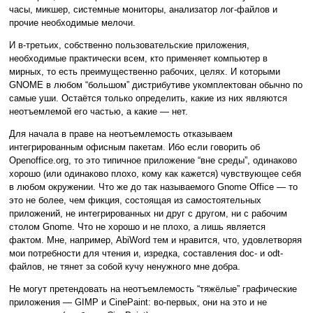
часы, микшер, системные мониторы, анализатор лог-файлов и
прочие необходимые мелочи.
И в-третьих, собственно пользовательские приложения,
необходимые практически всем, кто применяет компьютер в
мирных, то есть преимущественно рабочих, целях. И которыми
GNOME в любом “большом” дистрибутиве укомплектован обычно по
самые уши. Остаётся только определить, какие из них являются
неотъемлемой его частью, а какие — нет.
Для начала в праве на неотъемлемость отказываем
интегрированным офисным пакетам. Ибо если говорить об
Openoffice.org, то это типичное приложение “вне среды”, одинаково
хорошо (или одинаково плохо, кому как кажется) чувствующее себя
в любом окружении. Что же до так называемого Gnome Office — то
это не более, чем фикция, состоящая из самостоятельных
приложений, не интегрированных ни друг с другом, ни с рабочим
столом Gnome. Что не хорошо и не плохо, а лишь является
фактом. Мне, например, AbiWord тем и нравится, что, удовлетворяя
мои потребности для чтения и, изредка, составления doc- и odt-
файлов, не тянет за собой кучу ненужного мне добра.
Не могут претендовать на неотъемлемость “тяжёлые” графические
приложения — GIMP и CinePaint: во-первых, они на это и не