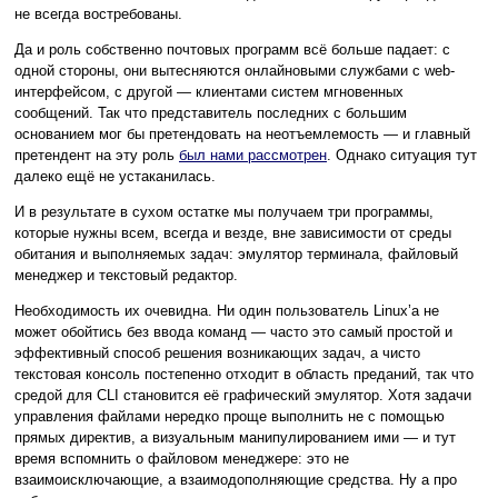
не всегда востребованы.
Да и роль собственно почтовых программ всё больше падает: с
одной стороны, они вытесняются онлайновыми службами с web-
интерфейсом, с другой — клиентами систем мгновенных
сообщений. Так что представитель последних с большим
основанием мог бы претендовать на неотъемлемость — и главный
претендент на эту роль
был нами рассмотрен
. Однако ситуация тут
далеко ещё не устаканилась.
И в результате в сухом остатке мы получаем три программы,
которые нужны всем, всегда и везде, вне зависимости от среды
обитания и выполняемых задач: эмулятор терминала, файловый
менеджер и текстовый редактор.
Необходимость их очевидна. Ни один пользователь Linux’а не
может обойтись без ввода команд — часто это самый простой и
эффективный способ решения возникающих задач, а чисто
текстовая консоль постепенно отходит в область преданий, так что
средой для CLI становится её графический эмулятор. Хотя задачи
управления файлами нередко проще выполнить не с помощью
прямых директив, а визуальным манипулированием ими — и тут
время вспомнить о файловом менеджере: это не
взаимоисключающие, а взаимодополняющие средства. Ну а про