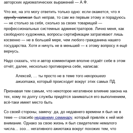
авторских идиоматических выражений — А.Ф.
Что же, на это могу ответить только одно: если окажется, что я
ерунду
написал
был неправ, то сам же первым этому и порадуюсь
— не столько за себя, сколько за своих товарищей —
профессиональных системных администраторов. Лично меня, как
свободного художника, вопросы сертификации затрагивают лишь
косвенно — не в большей мере, чем любого гражданина нашего
государства. Хотя и ничуть не в меньшей — к этому вопросу я ещё
вернусь.
Надо сказать, что и автор комментария вполне отдаёт себе в этом
отчёт, далее, несколько противореча себе, написав:
Алексей, … ты просто не в теме того
нехорошего
ажиотажа
, который происходит вокруг этих самых ПД.
Признавая тем самым, что некоторое негативное влияние закона на
тех, кому по долгу службы придётся заниматься его выполнением,
всё-таки имеет место быть
Со своей стороны, замечу: да, до недавнего времени я был не в
теме — спасибо
недавнему семинару
, который привлёк к ней моё
внимание. Однако за свою жизнь я был свидетелем немалого
числа… эээ… негативного ажиотажа вокруг похожих тем, что