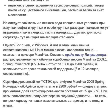
иные же, в целях укрепления своих рыночных позиций, готовы
пойти на существенное снижение цен, распилив бабло за счёт
массовости.
Не следует забывать и о всякого рода специальных условиях при
закупках софта в крупных и особо крупных размерах, каковые могут
выражаться как в скидках, так и в накидках… Думаю, для моих
сограждан тут не будет ничего удивительного.
Однако Бог с ним, с Windows. А вот в отношении цен на
сертифицированный Linux можно сказать абсолютно точно —
скажем, на примере Mandriva. Согласно
прайс-листу Линуксцентра
,
распространяемая ими обычная коробочная версия Mandriva 2009.1
Spring PowerPack (DVD-Box), стоит от 1300 до 1900 рублей, в
зависимости от срока технической поддержки (6 и 12 месяцев,
соответственно).
Сертифицированный же ФСТЭК дистрибутив Mandriva 2008 Spring
Powerpack обойдётся покупателю в 2900 рублей — следовательно,
процентная доля сертифицированности составит от 35 до 55%. При
этом пользователь получает версию годичной давности — то есть,
вопреки одному из наших замечательных сатириков, и по пять, и
вчера.