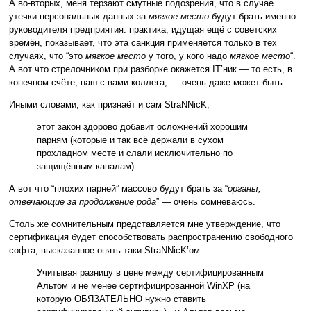
А во-вторых, меня терзают смутные подозрения, что в случае
утечки персональных данных за
мягкое место
будут брать именно
руководителя предприятия: практика, идущая ещё с советских
времён, показывает, что эта санкция применяется только в тех
случаях, что “это
мягкое место
у того, у кого надо
мягкое место
“.
А вот что стрелочником при разборке окажется IT’ник — то есть, в
конечном счёте, наш с вами коллега, — очень даже может быть.
Иными словами, как признаёт и сам StraNNicK,
этот закон здорово добавит осложнений хорошим
парням (которые и так всё держали в сухом
прохладном месте и слали исключительно по
защищённым каналам).
А вот что “плохих парней” массово будут брать за “
органы,
отвечающие за продолжение рода
” — очень сомневаюсь.
Столь же сомнительным представляется мне утверждение, что
сертификация будет способствовать распространению свободного
софта, высказанное опять-таки StraNNicK’ом:
Учитывая разницу в цене между сертифицированным
Альтом и не менее сертифицированной WinXP (на
которую ОБЯЗАТЕЛЬНО нужно ставить