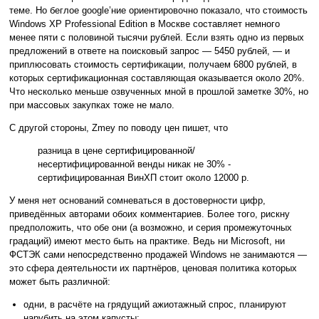
теме. Но беглое google’ние ориентировочно показало, что стоимость
Windows XP Professional Edition в Москве составляет немного
менее пяти с половиной тысячи рублей. Если взять одно из первых
предложений в ответе на поисковый запрос — 5450 рублей, — и
приплюсовать стоимость сертификации, получаем 6800 рублей, в
которых сертификационная составляющая оказывается около 20%.
Что несколько меньше озвученных мной в прошлой заметке 30%, но
при массовых закупках тоже не мало.
С другой стороны, Zmey по поводу цен пишет, что
разница в цене сертифицированной/
несертифицированной венды никак не 30% -
сертифицированная ВинХП стоит около 12000 р.
У меня нет оснований сомневаться в достоверности цифр,
приведённых авторами обоих комментариев. Более того, рискну
предположить, что обе они (а возможно, и серия промежуточных
градаций) имеют место быть на практике. Ведь ни Microsoft, ни
ФСТЭК сами непосредственно продажей Windows не занимаются —
это сфера деятельности их партнёров, ценовая политика которых
может быть различной:
одни, в расчёте на грядущий ажиотажный спрос, планируют
нарубить на этом капусты;