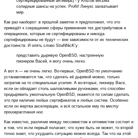
сертифицированный антивирь) - у Альтов весьма
солидные шансы на успех. Profit! Линукс захватывает
мир.
Как раз наоборот: в прошлой заметке я предположил, что это
приведёт к сокращению сферы применения тех дистрибутивов и
операционок, которые не сертифицированы и никогда
сертифицированы не будут — вне зависимости от их технических
достоинств. И опять слово StraNNicK’у:
представить дырявую OpenBSD, настроенную
пионером Васей, я могу очень легко.
А вот я — не очень легко. Во-первых, OpenBSD по умолчанию
устанавливается так, что сделать её дырявой можно, только
затратив на то специальные усилия. А во-вторых, пионеру Васе,
если он обладает столь шаловливыми ручонками, что способен
продырявить умолчальную OpenBSD, окажется по силам сделать
это при наличии любых сертификатов и любых систем. Особенно
если он жертва акселерации, и всё остальное ему по
месту
произврастания ног
.
Как известно, различие между пессимистом и оптимистом состоит и
в том, что если первый полагает, что хуже быть не может, то второй
точно знает, что ухудшить ситуацию можно всегда. Так что на этой