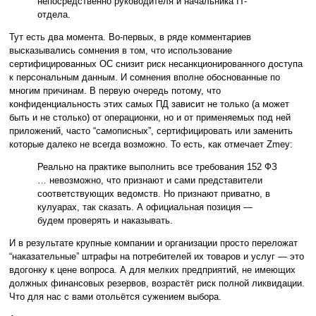
непосредственно руководителя и начальника IT-
отдела.
Тут есть два момента. Во-первых, в ряде комментариев
высказывались сомнения в том, что использование
сертифицированных ОС снизит риск несанкционированного доступа
к персональным данным. И сомнения вполне обоснованные по
многим причинам. В первую очередь потому, что
конфиденциальность этих самых ПД зависит не только (а может
быть и не столько) от операционки, но и от применяемых под ней
приложений, часто “самописных”, сертифицировать или заменить
которые далеко не всегда возможно. То есть, как отмечает Zmey:
Реально на практике выполнить все требования 152 ФЗ
… невозможно, что признают и сами представители
соответствующих ведомств. Но признают приватно, в
кулуарах, так сказать. А официальная позиция —
будем проверять и наказывать.
И в результате крупные компании и организации просто переложат
“наказательные” штрафы на потребителей их товаров и услуг — это
вдогонку к цене вопроса. А для мелких предприятий, не имеющих
должных финансовых резервов, возрастёт риск полной ликвидации.
Что для нас с вами отольётся сужением выбора.