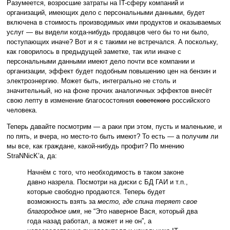
Разумеется, возросшие затраты на IT-сферу компаний и
организаций, имеющих дело с персональными данными, будет
включена в стоимость производимых ими продуктов и оказываемых
услуг — вы видели когда-нибудь продавцов чего бы то ни было,
поступающих иначе? Вот и я с такими не встречался. А поскольку,
как говорилось в предыдущей заметке, так или иначе с
персональными данными имеют дело почти все компании и
организации, эффект будет подобным повышению цен на бензин и
электроэнергию. Может быть, интегрально не столь и
значительный, но на фоне прочих аналогичных эффектов внесёт
свою лепту в изменение благосостояния
советского
российского
человека.
Теперь давайте посмотрим — а раки при этом, пусть и маленькие, и
по пять, и вчера, но место-то быть имеют? То есть — а получим ли
мы все, как граждане, какой-нибудь профит? По мнению
StraNNicK’а, да:
Начнём с того, что необходимость в таком законе
давно назрела. Посмотри на диски с БД ГАИ и т.п.,
которые свободно продаются. Теперь будет
возможность взять за
место, где спина теряет свое
благородное имя
, не “Это наверное Вася, который два
года назад работал, а может и не он”, а