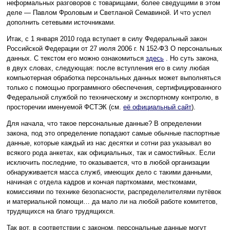
неформальных разговоров с товарищами, более сведущими в этом
деле — Павлом Фроловым и Светланой Семавиной. И что успел
дополнить сетевыми источниками.
Итак, с 1 января 2010 года вступает в силу Федеральный закон
Российской Федерации от 27 июля 2006 г. N 152-ФЗ О персональных
данных. С текстом его можно ознакомиться
здесь
. Но суть закона,
в двух словах, следующая: после вступления его в силу любая
компьютерная обработка персональных данных может выполняться
только с помощью программного обеспечения, сертифицированного
Федеральной службой по техническому и экспортному контролю, в
просторечии именуемой ФСТЭК (см.
её официальный сайт
).
Для начала, что такое персональные данные? В определении
закона, под это определение попадают самые обычные паспортные
данные, которые каждый из нас десятки и сотни раз указывал во
всякого рода анкетах, как официальных, так и самостийных. Если
исключить последние, то оказывается, что в любой организации
обнаруживается масса служб, имеющих дело с такими данными,
начиная с отдела кадров и кончая парткомами, месткомами,
комиссиями по технике безопасности, распределелителями путёвок
и материальной помощи… да мало ли на любой работе комитетов,
трудящихся на благо трудящихся.
Так вот, в соответствии с законом, персональные данные могут