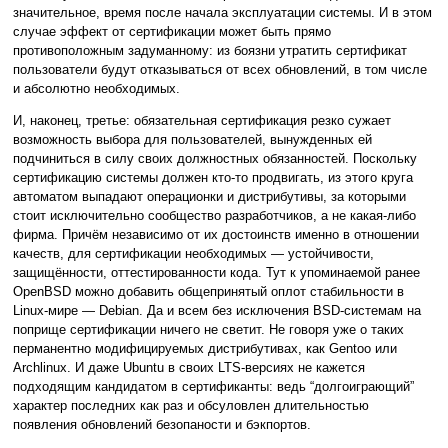
значительное, время после начала эксплуатации системы. И в этом
случае эффект от сертификации может быть прямо
противоположным задуманному: из боязни утратить сертификат
пользователи будут отказываться от всех обновлений, в том числе
и абсолютно необходимых.
И, наконец, третье: обязательная сертификация резко сужает
возможность выбора для пользователей, вынужденных ей
подчиниться в силу своих должностных обязанностей. Поскольку
сертификацию системы должен кто-то продвигать, из этого круга
автоматом выпадают операционки и дистрибутивы, за которыми
стоит исключительно сообщество разработчиков, а не какая-либо
фирма. Причём независимо от их достоинств именно в отношении
качеств, для сертификации необходимых — устойчивости,
защищённости, оттестированности кода. Тут к упоминаемой ранее
OpenBSD можно добавить общепринятый оплот стабильности в
Linux-мире — Debian. Да и всем без исключения BSD-системам на
поприще сертификации ничего не светит. Не говоря уже о таких
перманентно модифицируемых дистрибутивах, как Gentoo или
Archlinux. И даже Ubuntu в своих LTS-версиях не кажется
подходящим кандидатом в сертификанты: ведь “долгоиграющий”
характер последних как раз и обсуловлен длительностью
появления обновлений безопаности и бэкпортов.