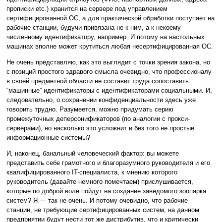
прописки etc.) хранится на сервере под управлением
сертифицированной ОС, а для практической обработки поступает на
рабочие станции, будучи привязана не к ним, а к некоему
численному идентификатору, например. И потому на настольных
машинах вполне может крутиться любая несертифицированная ОС.
Не очень представляю, как это выглядит с точки зрения закона, но
с позиций простого здравого смысла очевидно, что профессионалу
в своей предметной области не составит труда сопоставить
“машинные” идентификаторы с идентификаторами социальными. И,
следовательно, о сохранении конфиденциальности здесь уже
говорить трудно. Разумеется, можно придумать серию
промежуточных деперсонификаторов (по аналогии с прокси-
серверами), но насколько это усложнит и без того не простые
информационные системы?
И, наконец, банальный человеческий фактор: вы можете
представить себе грамотного и благоразумного руководителя и его
квалифицированного IT-специалиста, к мнению которого
руководитель (давайте немного помечтаем) прислушивается,
которые по доброй воле пойдут на создание заведомого зоопарка
систем? Я — так не очень. И потому очевидно, что рабочие
станции, не требующие сертифицированных систем, на данном
предприятии будут нести тот же дистрибутив, что и критически