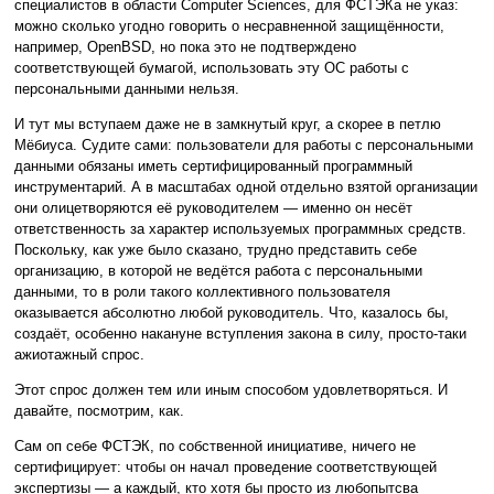
специалистов в области Computer Sciences, для ФСТЭКа не указ:
можно сколько угодно говорить о несравненной защищённости,
например, OpenBSD, но пока это не подтверждено
соответствующей бумагой, использовать эту ОС работы с
персональными данными нельзя.
И тут мы вступаем даже не в замкнутый круг, а скорее в петлю
Мёбиуса. Судите сами: пользователи для работы с персональными
данными обязаны иметь сертифицированный программный
инструментарий. А в масштабах одной отдельно взятой организации
они олицетворяются её руководителем — именно он несёт
ответственность за характер используемых программных средств.
Поскольку, как уже было сказано, трудно представить себе
организацию, в которой не ведётся работа с персональными
данными, то в роли такого коллективного пользователя
оказывается абсолютно любой руководитель. Что, казалось бы,
создаёт, особенно накануне вступления закона в силу, просто-таки
ажиотажный спрос.
Этот спрос должен тем или иным способом удовлетворяться. И
давайте, посмотрим, как.
Сам оп себе ФСТЭК, по собственной инициативе, ничего не
сертифицирует: чтобы он начал проведение соответствующей
экспертизы — а каждый, кто хотя бы просто из любопытсва