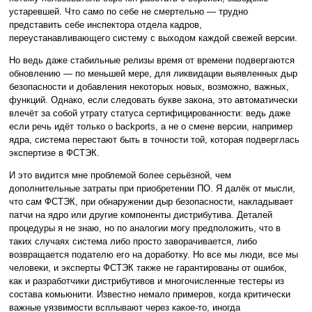
устаревшей. Что само по себе не смертельно — трудно
представить себе инспектора отдела кадров,
переустанавливающего систему с выходом каждой свежей версии.
Но ведь даже стабильные релизы время от времени подвергаются
обновлению — по меньшей мере, для ликвидации выявленных дыр
безопасности и добавления некоторых новых, возможно, важных,
функций. Однако, если следовать букве закона, это автоматически
влечёт за собой утрату статуса сертифицированности: ведь даже
если речь идёт только о backports, а не о смене версии, например
ядра, система перестают быть в точности той, которая подверглась
экспертизе в ФСТЭК.
И это видится мне проблемой более серьёзной, чем
дополнительные затраты при приобретении ПО. Я далёк от мысли,
что сам ФСТЭК, при обнаружении дыр безопасности, накладывает
патчи на ядро или другие компоненты дистрибутива. Деталей
процедуры я не знаю, но по аналогии могу предположить, что в
таких случаях система либо просто заворачивается, либо
возвращается подателю его на доработку. Но все мы люди, все мы
человеки, и эксперты ФСТЭК также не гарантированы от ошибок,
как и разработчики дистрибутивов и многочисленные тестеры из
состава комьюнити. Известно немало примеров, когда критически
важные уязвимости всплывают через какое-то, иногда