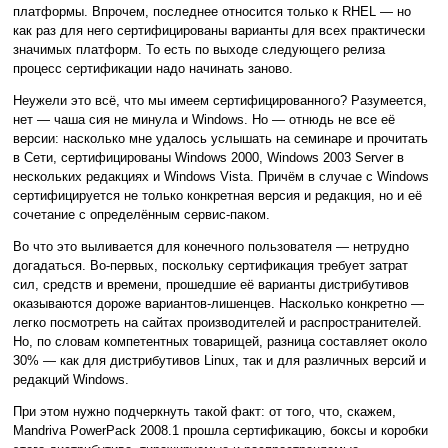
платформы. Впрочем, последнее относится только к RHEL — но
как раз для него сертифицированы варианты для всех практически
значимых платформ. То есть по выходе следующего релиза
процесс сертификации надо начинать заново.
Неужели это всё, что мы имеем сертифицированного? Разумеется,
нет — чаша сия не минула и Windows. Но — отнюдь не все её
версии: насколько мне удалось услышать на семинаре и прочитать
в Сети, сертифицированы Windows 2000, Windows 2003 Server в
нескольких редакциях и Windows Vista. Причём в случае с Windows
сертифицируется не только конкретная версия и редакция, но и её
сочетание с определённым сервис-паком.
Во что это выливается для конечного пользователя — нетрудно
догадаться. Во-первых, поскольку сертификация требует затрат
сил, средств и времени, прошедшие её варианты дистрибутивов
оказываются дороже вариантов-лишенцев. Насколько конкретно —
легко посмотреть на сайтах производителей и распространителей.
Но, по словам компетентных товарищей, разница составляет около
30% — как для дистрибутивов Linux, так и для различных версий и
редакций Windows.
При этом нужно подчеркнуть такой факт: от того, что, скажем,
Mandriva PowerPack 2008.1 прошла сертификацию, боксы и коробки