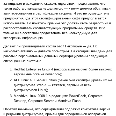
заглядывал в исходники, скажем, ядра Linux, представляет, что
такая работа с кандачка не делается, — к нему должна обратиться
заинтересованная в сертификации сторона. И это не руководитель
предприятия, где этот сертифицированный софт предполагается
использовать. По понятной причине это должен быть разработчик и
распространитель соответствующих программных средств. Ибо
только он в состоянии предоставить всё необходимую для
экспертизы информацию.
Делают ли производители софта это? Некоторые — да. Но
насколько активно — давайте посмотрим. На сегодняшний день для
работы с персональными данными сертифицированы следующие
операционные системы:
RedHat Enterprise Linux 4 (информации на счёт более высоких
версий мне пока не попалось);
ALT Linux 4.0 Server Edition (ранее был сертифицирован их же
дистрибутива Утёс-К — кажется, первым из всех
дистрибутивов Linux);
Mandriva Linux 2008.1 в редакциях PowerPack, Corporate
Desktop, Corporate Server и Mandriva Flash.
Обратим внимание, что сертификации подлежит конкретная версия
и редакция дистрибутива, причём для определённой аппаратной