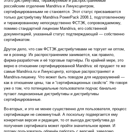
этого дистрибутива, тиражируемые и распространяемые
российским отделение Mandriva и Линуксцентром,
сертифицированными не становятся. Этот статус присваивается
только дистрибутиву Mandriva PowerPack 2008.1, подготовленному
и тиражированному непосредственно ФСТЭК, сопровождаемому,
помимо стандартной лицензии Mandriva, его собственной
документацией, указанный статус подтверждающей — собственно
сертификатом.
Другое дело, что сам ФСТЭК дистрибутивами не торгует ни оптом,
ни в розницу. Их распространением занимается, как правило,
фирма-разработчик и её торговые партнёры. По крайней мере, это
верно в отношении сертифицированной Mandriva: её продают те же
самые Mandriva.ru и Линуксцентр, которые распространяют и
Mandriva-лишенку. Что может быть поводом для недоразумений —
как в отношении цены, так и “сертификационных свойств”. Не говоря
уже о том, что потенциальные пользователи подчас банально
путают лицензионные дистрибутивы и дистрибутивы
сертифицированные.
Во-вторых, и это не менее существенно для пользователя, процесс
сертификации не сиюминутный. А поскольку подвергается ему
конкретная версия и редакция, то от выхода дистрибутива до
получения сертификата может пройти значительное время. И
потому пользователь обречён работать с версией, заведомо