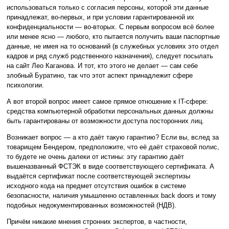
использоваться только с согласия персоны, которой эти данные
принадлежат, во-первых, и при условии гарантированной их
конфиденциальности — во-вторых. С первым вопросом всё более
или менее ясно — любого, кто пытается получить ваши паспортные
данные, не имея на то оснований (в служебных условиях это отдел
кадров и ряд служб родственного назначения), следует посылать
на сайт Лео Каганова. И тот, кто этого не делает — сам себе
злобный Буратино, так что этот аспект принадлежит сфере
психологии.
А вот второй вопрос имеет самое прямое отношение к IT-сфере:
средства компьютерной обработки персональных данных должны
быть гарантированы от возможности доступа посторонних лиц.
Возникает вопрос — а кто даёт такую гарантию? Если вы, вслед за
товарищем Бендером, предположите, что её даёт страховой полис,
то будете не очень далеки от истины: эту гарантию даёт
вышеназванный ФСТЭК в виде соответствующего сертификата. А
выдаётся сертификат после соответствующей экспертизы
исходного кода на предмет отсутствия ошибок в системе
безопасности, наличия умышленно оставленных back doors и тому
подобных недокументированных возможностей (НДВ).
Причём никакие мнения стронних экспертов, в частности,