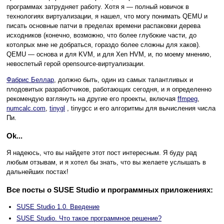
программах затрудняет работу. Хотя я — полный новичок в
технологиях виртуализации, я нашел, что могу понимать QEMU и
писать основные патчи в пределах времени распаковки дерева
исходников (конечно, возможно, что более глубокие части, до
котолрых мне не добраться, гораздо более сложны для хаков).
QEMU — основа и для KVM, и для Xen HVM, и, по моему мнению,
невоспетый герой opensource-виртуализации.
Фабрис Беллар
, должно быть, один из самых талантливых и
плодовитых разработчиков, работающих сегодня, и я определенно
рекомендую взглянуть на другие его проекты, включая
ffmpeg
,
numcalc.com
,
tinygl
, tinygcc и его алгоритмы для вычисления числа
Пи.
Ok...
Я надеюсь, что вы найдете этот пост интересным. Я буду рад
любым отзывам, и я хотел бы знать, что вы желаете услышать в
дальнейших постах!
Все посты о SUSE Studio и программных приложениях:
SUSE Studio 1.0. Введение
SUSE Studio. Что такое программное решение?