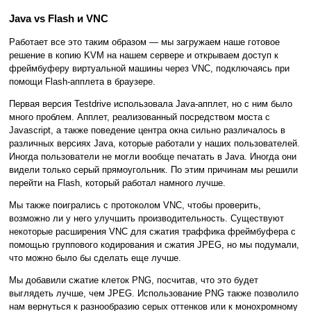
Java vs Flash и VNC
Работает все это таким образом — мы загружаем наше готовое
решение в копию KVM на нашем сервере и открываем доступ к
фреймбуферу виртуальной машины через VNC, подключаясь при
помощи Flash-апплета в браузере.
Первая версия Testdrive использовала Java-апплет, но с ним было
много проблем. Апплет, реализованный посредством моста с
Javascript, а также поведение центра окна сильно различалось в
различных версиях Java, которые работали у наших пользователей.
Иногда пользователи не могли вообще печатать в Java. Иногда они
видели только серый прямоугольник. По этим причинам мы решили
перейти на Flash, который работал намного лучше.
Мы также поигрались с протоколом VNC, чтобы проверить,
возможно ли у него улучшить производительность. Существуют
некоторые расширения VNC для сжатия траффика фреймбуфера с
помощью группового кодирования и сжатия JPEG, но мы подумали,
что можно было бы сделать еще лучше.
Мы добавили сжатие клеток PNG, посчитав, что это будет
выглядеть лучше, чем JPEG. Использование PNG также позволило
нам вернуться к разнообразию серых оттенков или к монохромному