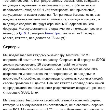
тестовой сессии, но мы предоставляем возможность создавать
входящие соединения по некоторым портам, чтобы вы могли
использовать вход по SSH или тестировать веб-приложения,
запущенные на вашем решении. По причинам безопасности, вам
придется явно включить эту возможность, кликнув по кнопке , а
входящие соединения будут ограничены IP-адресом вашего
браузера. Мы осуществили это ограничение с помощью простого
патча для
QEMU
, который
Алекс Граф
написал за 15 минут.
(Алекс, кажется, все делает за 15 минут).
Серверы
Мы предоставляем каждому экземпляру Testdrive 512 MB
оперативной памяти и час на работу. Современный сервер за $2000
держит одновременно 16 экземпляров Testdrive и имеет
продолжительность жизни около 2 лет. Мы берем на себя 30%
потребления и использование электроэнергии, охлаждения и
пропускной способности, и оцениваем стоимость хостинга каждой
сессии примерно в 6 центов. Нам это кажется справедливой ценой
за предоставление возможности разработчикам создавать решения
с помощью SUSE Linux.
Мы запускаем Testdrive на своей собственной серверной ферме,
которую мы обслуживаем самостоятельно, не в облачном сервисе
вроде EC2. Мы думаем, что EC2 — это действительно здорово, и