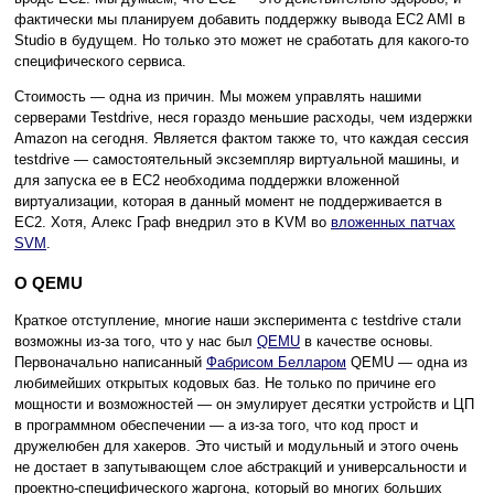
фактически мы планируем добавить поддержку вывода EC2 AMI в
Studio в будущем. Но только это может не сработать для какого-то
специфического сервиса.
Стоимость — одна из причин. Мы можем управлять нашими
серверами Testdrive, неся гораздо меньшие расходы, чем издержки
Amazon на сегодня. Является фактом также то, что каждая сессия
testdrive — самостоятельный эксземпляр виртуальной машины, и
для запуска ее в EC2 необходима поддержки вложенной
виртуализации, которая в данный момент не поддерживается в
EC2. Хотя, Алекс Граф внедрил это в KVM во
вложенных патчах
SVM
.
О QEMU
Краткое отступление, многие наши эксперимента с testdrive стали
возможны из-за того, что у нас был
QEMU
в качестве основы.
Первоначально написанный
Фабрисом Белларом
QEMU — одна из
любимейших открытых кодовых баз. Не только по причине его
мощности и возможностей — он эмулирует десятки устройств и ЦП
в программном обеспечении — а из-за того, что код прост и
дружелюбен для хакеров. Это чистый и модульный и этого очень
не достает в запутывающем слое абстракций и универсальности и
проектно-специфического жаргона, который во многих больших