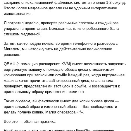
создание списка изменений файловых систем в течение 1-2 секунд.
Что-то более медленное делало бы не удобным интерактивное
использование.
Я потратил неделю, проверяя различные способы и каждый раз
упирался в препятствия. Большая часть из опробованного была
слишком медленной.
Затем, как-то поздно ночью, во время телефонного разговора с
Мигелем, мы натолкнулись на действительно великолепное
решение.
QEMU (с помощью расширения KVM) имеет возможность запускать
виртуальную машину с помощью образа диска с механизмом
копирования при записи или cowfile.Каждый раз, когда виртуальная
машина хочет прочитать заблокированный диск, она сначала
проверяет, представлен ли этот блок в cowfile, и возвращается к
оригинальному образу приложения, если нет.
Таким образом, вы фактически имеет две копии образа диска —
оригинальный образ и измененный образ — без необходимости
делать полную копию. Магия оператора «if».
Все это — обычная практика.
Необычность в том, что мы используем libext2fs, реализацию