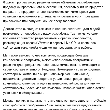
Формат программного решения может облегчить разработчикам
продажу их программного обеспечения, поскольку им не придется
направлять предварительно «коммерческих инженеров» для
установки приложения в случае, если клиенты хотят проверить
приложение или получить общее представление.
Достоинство очевидно: как можно больше облегчить для людей
возможность попробовать вашу разработку. Так что мы увидим
большее количество разработчиков и opensource-проектов,
размещающих образы VMware и образы Live CD на своих веб-
сайтах для того, чтобы люди могли проверить их в работе.
Мы также выяснили, что компании, продающие большие,
комплексные программы, могут использовать программные
решения для продажи их небольшим компаниям, не имеющим в
своем составе опытного IT-отдела. Некоторые из самых крупных
софтверных компаний в мире, например SAP или Oracle,
практически достигли предела в увеличении продаж среди
крупнейших клиентов, и одна из возможностей роста для них —
«downmarket», более мелкие компании, которые хотят более легкой
установки и обслуживания.
Между прочим, я полагаю, что это одно из преимуществ, что Oracle
смог добиться приобретения Sun: теперь они могут предоставить
своим клиентам совершенный экспириенс ( :) так и не смог