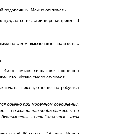
й подопечных. Можно отключать.
е нуждается в частой перенастройке. В
ыми не с кем, выключайте. Если есть с
ь.
. Имеет смысл лишь если постоянно
ь лучшего. Можно смело отключать.
лючать, пока где-то не потребуется
лся обычно при модемном соединении.
ое — не жизненная необходимость, но
бходимостью - если "железные" часы
ния сетей IP через UDP порт. Можно