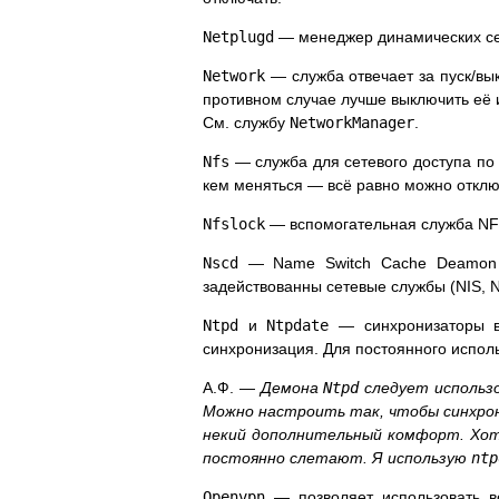
Netplugd
— менеджер динамических се
Network
— служба отвечает за пуск/вы
противном случае лучше выключить её 
См. службу
NetworkManager
.
Nfs
— служба для сетевого доступа по 
кем меняться — всё равно можно отклю
Nfslock
— вспомогательная служба N
Nscd
— Name Switch Cache Deamon —
задействованны сетевые службы (NIS, N
Ntpd
и
Ntpdate
— синхронизаторы вр
синхронизация. Для постоянного испол
А.Ф. —
Демона
Ntpd
следует использ
Можно настроить так, чтобы синхрони
некий дополнительный комфорт. Хот
постоянно слетают. Я использую
ntp
Openvpn
— позволяет использовать в