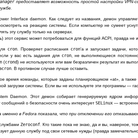
anager
предоставляет возможность простой настройки VPN-со
лужбе.
ower Interface daemon. Как следует из названия, демон управля
посмотреть на реакцию системы. Если компьютер не сумеет уснут
ять эту службу только на серверах.
ь) этот сервис может потребоваться для функций ACPI, правда не и
для
cron
. Проверяет расписания
cron
'а и запускает задачи, ко
если у вас есть задания для
cron
, не выполняющиеся постоян
n
(
crond
) не используются или вам безразличен результат их выпо
acron
. В противном случае лучше оставить.
ое время команды, которые заданы планировщиком «at», а также 
кой загрузки системы. Если вы не используете эти программы — гас
ystem Daemon. Этот демон собирает генерируемую ядром инфо
 сообщений о безопасности очень интересует
SELinux
— встроенн
 именно в Fedora показала, что при отключении его отказываю
 службами
Zeroconf
. Кто такие пока не знаю, да и вы, наверное, тож
зует данную службу под свои сетевые нужды (правда замечательно 