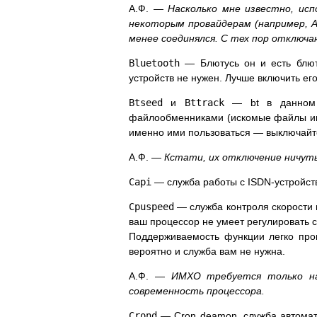
А.Ф. —
Насколько мне известно, исп
некоторым провайдерам (например, 
менее соединялся. С тех пор отключаю
Bluetooth
— Блютусь он и есть блюту
устройств не нужен. Лучше включить ег
Btseed
и
Bttrack
— bt в данном с
файлообменниками (искомые файлы ищу
именно ими пользоваться — выключайте
А.Ф. —
Кстати, их отключение ничуть
Capi
— служба работы с ISDN-устройств
Cpuspeed
— служба контроля скорости 
ваш процессор не умеет регулировать 
Поддерживаемость функции легко пров
вероятно и служба вам не нужна.
А.Ф. —
ИМХО требуется только на
современность процессора.
Crond
— Cron deamon, служба автомати