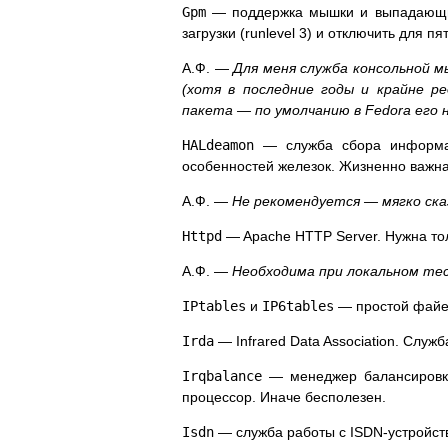
Gpm
— поддержка мышки и выпадающих 
загрузки (runlevel 3) и отключить для пят
А.Ф. —
Для меня служба консольной м
(хотя в последние годы и крайне р
пакета — по умолчанию в Fedora его 
HALdeamon
— служба сбора информаци
особенностей железок. Жизненно важна
А.Ф. —
Не рекомендуется — мягко ска
Httpd
— Apache HTTP Server. Нужна тол
А.Ф. —
Необходима при локальном тес
IPtables
и
IP6tables
— простой файер
Irda
— Infrared Data Association. Служ
Irqbalance
— менеджер балансировки 
процессор. Иначе бесполезен.
Isdn
— служба работы с ISDN-устройств