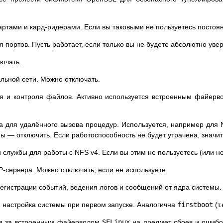
артами и кард-ридерами. Если вы таковыми не пользуетесь постоя
 портов. Пусть работает, если только вы не будете абсолютно уве
ючать.
льной сети. Можно отключать.
 и контроля файлов. Активно используется встроенным файерво
для удалённого вызова процедур. Используется, например для N
ы — отключить. Если работоспособность не будет утрачена, значит 
 службы для работы с NFS v4. Если вы этим не пользуетесь (или не
сервера. Можно отключать, если не используете.
гистрации событий, ведения логов и сообщений от ядра системы. 
настройка системы при первом запуске. Аналогична
firstboot
(т
я за встроенным файерволом
SELinux
на предмет сбоев и ошибо