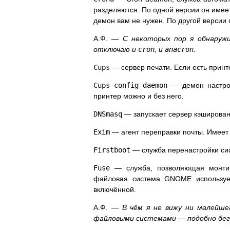
разделяются. По одной версии он имее
демон вам не нужен. По другой версии 
А.Ф. —
С некоторых пор я обнаружи
отключаю и
cron
, и
anacron
.
Cups
— сервер печати. Если есть принт
Сups-config-daemon
— демон настрой
принтер можно и без него.
DNSmasq
— запускает сервер кэшировани
Exim
— агент переправки почты. Имеет 
Firstboot
— служба перенастройки сист
Fuse
— служба, позволяющая монтир
файловая система GNOME использу
включённой.
А.Ф. —
В чём я не вижу ни малейш
файловыми системами — подобно бегу 