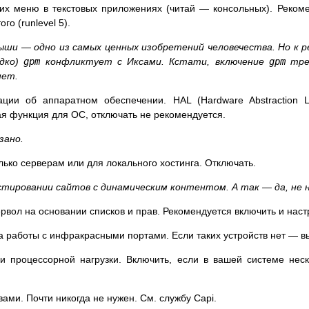
меню в текстовых приложениях (читай — консольных). Рекомен
ого (runlevel 5).
ыши — одно из самых ценных изобретений человечества. Но к 
едко)
gpm
конфликтует с Иксами. Кстати, включение
gpm
тре
нет.
и об аппаратном обеспечении. HAL (Hardware Abstraction L
я функция для ОС, отключать не рекомендуется.
зано.
ько серверам или для локального хостинга. Отключать.
тировании сайтов с динамическим контентом. А так — да, не 
вол на основании списков и прав. Рекомендуется включить и наст
ба работы с инфракрасными портами. Если таких устройств нет — в
процессорной нагрузки. Включить, если в вашей системе нес
ами. Почти никогда не нужен. См. службу Capi.