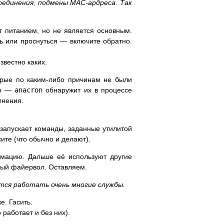
единения, подмены MAC-ардреса. Так
ет питанием, но не является основным.
ь или проснуться — включите обратно.
звестно каких.
торые по каким-либо причинам не были
но —
anacron
обнаружит их в процессе
лнения.
запускает команды, заданные утилитой
ите (что обычно и делают).
рмацию. Дальше её используют другие
ый файервол. Оставляем.
тся работать очень многие службы.
е. Гасить.
работает и без них).