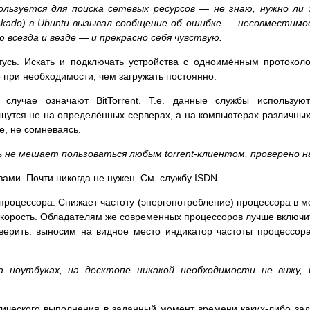
ользуется для поиска сетевых ресурсов — не знаю, нужно ли
Akado) в Ubuntu вызывал сообщение об ошибке — несовместимо
 всегда и везде — и прекрасно себя чувствую.
сь. Искать и подключать устройства с одноимённым протоколо
о при необходимости, чем загружать постоянно.
лучае означают BitTorrent. Т.е. данные службы использую
тся не на определённых серверах, а на компьютерах различных п
, не сомневаясь.
 не мешает пользоваться любым torrent-клиентом, проверено н
ами. Почти никогда не нужен. См. службу ISDN.
процессора. Снижает частоту (энергопотребление) процессора в 
скорость. Обладателям же современных процессоров лучше включи
ерить: выносим на видное место индикатор частоты процессора
 ноутбуках, на десктопе никакой необходимости не вижу,
ческого выполнения в заданный момент времени каких-либо зад