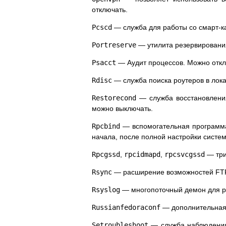
отключать.
Pcscd
— служба для работы со смарт-к
Portreserve
— утилита резервирования
Psacct
— Аудит процессов. Можно откл
Rdisc
— служба поиска роутеров в лока
Restorecond
— служба восстановления
можно выключать.
Rpcbind
— вспомогательная программа 
начала, после полной настройки систем
Rpcgssd
,
rpcidmapd
,
rpcsvcgssd
— три
Rsync
— расширение возможностей FTP-
Rsyslog
— многопоточный демон для ре
Russianfedoraconf
— дополнительная 
Setroubleshoot
— служба наблюдени