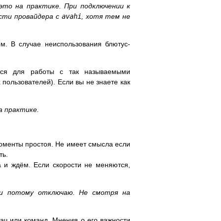
 это на практике. При подключении к
сти провайдера с
avahi
, хотя тем не
м. В случае неиспользования блютус-
тся для работы с так называемыми
ользователей). Если вы не знаете как
а практике.
моменты простоя. Не имеет смысла если
ть.
 и ждём. Если скорости не меняются,
 и потому отключаю. Не смотря на
ач или команд. Мнения о его важности