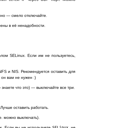
нно — смело отключайте.
рены в её ненадобности.
лом SELinux. Если им не пользуетесь,
FS и NIS. Рекомендуется оставить для
он вам не нужен :)
 знаете что это) — выключайте все три.
Лучше оставить работать.
.е. можно выключать).
к. Если вы не используете
SELinux
, не