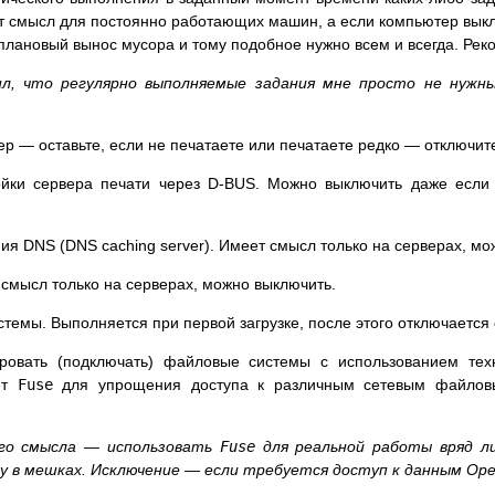
т смысл для постоянно работающих машин, а если компьютер выкл
плановый вынос мусора и тому подобное нужно всем и всегда. Рек
л, что регулярно выполняемые задания мне просто не нужны
ер — оставьте, если не печатаете или печатаете редко — отключит
ки сервера печати через D-BUS. Можно выключить даже если в
я DNS (DNS caching server). Имеет смысл только на серверах, мо
смысл только на серверах, можно выключить.
емы. Выполняется при первой загрузке, после этого отключается 
овать (подключать) файловые системы с использованием те
ет
Fuse
для упрощения доступа к различным сетевым файловы
его смысла — использовать
Fuse
для реальной работы вряд ли
в мешках. Исключение — если требуется доступ к данным OpenS