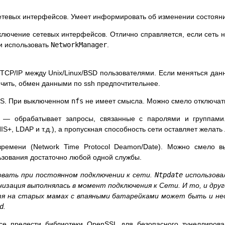
тевых интерфейсов. Умеет информировать об изменении состояни
ключение сетевых интерфейсов. Отлично справляется, если сеть н
и использовать
NetworkManager
.
TCP/IP между Unix/Linux/BSD пользователями. Если меняться данн
чить, обмен данными по ssh предпочтительнее.
FS. При выключенном
nfs
не имеет смысла. Можно смело отключат
 обрабатывает запросы, связанные с паролями и группами
IS+, LDAP и т.д.), а пропускная способность сети оставляет желат
емени (Network Time Protocol Deamon/Date). Можно смело вык
ьзования достаточно любой одной службы.
овать при постоянном подключении к сети.
Ntpdate
использова
зация выполнялась в момент подключения к Сети. И то, и друг
я на старых мамах с впаяными батарейками может быть и нео
d
.
се прелести библиотеки OpenSSL для безопасного тунеллирова