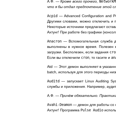
А.Ф. —
Кроме всего прочего,
NetworkM
что я бы отдал предпочтение этой с
Acpid
— Advanced Configuration and P
Другими словами, можно отключить и 
Некоторые источники предлагают оставл
Ахтунг! При работе без графики (консол
Anacron
— Вспомогательная служба 
выполнены в нужное время. Полезен 
загрузки. Бесполезен, если задания
cro
Если вы отключили
cron
, то гасите и
an
Atd — Этот демон выполняет в указанн
batch, используя для этого периоды низ
Auditd
— запускает Linux Auditing S
службы и приложения. Например, аудит
А.Ф. —
Причём обязательно. Практика
Avahi-Deamon
— демон для работы со
Ахтунг! Программа
Pulse Audio
исполь