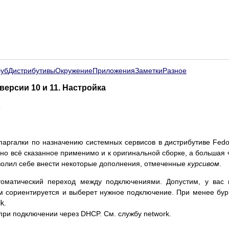
луб
Дистрибутивы
Окружение
Приложения
Заметки
Разное
версии 10 и 11. Настройка
а
шпаргалки по назначению системных сервисов в дистрибутиве Fed
, но всё сказанное применимо и к оригинальной сборке, а большая 
озволил себе внести некоторые дополнения, отмеченные
курсивом
.
оматический переход между подключениями. Допустим, у вас н
ам сориентируется и выберет нужное подключение. При менее бу
k
.
 при подключении через DHCP. См. службу network.