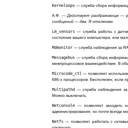
Kerneloops
— служба сбора информации
А.Ф. —
Действует раздражающе — раз
сообщений — два. Я отключаю.
Lm_sensors
— служба работы с датчик
состояние вашего компьютера, или мат
Mdmonitor
— служба наблюдения за RA
Messagebus
— служба сбора информации
межпроцессовое взаимодействие. В общ
Microcode_ctl
— позволяет использова
686-х процессоров. Бесполезен, если пр
Multipathd
— служба наблюдения за у
Можно выключать.
Netconsole
— позволяет заходить на
администрирования, но почти всегда м
Netfs
— позволяет работать с сетевы
отключать.