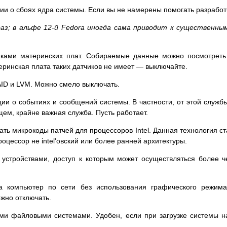
 о сбоях ядра системы. Если вы не намерены помогать разработ
; в альфе 12-й Fedora иногда сама приводит к существенным
ами материнских плат. Собираемые данные можно посмотреть 
еринская плата таких датчиков не имеет — выключайте.
ID и LVM. Можно смело выключать.
 о событиях и сообщений системы. В частности, от этой службы 
ем, крайне важная служба. Пусть работает.
ть микрокоды патчей для процессоров Intel. Данная технология с
оцессор не intel'овский или более ранней архитектуры.
стройствами, доступ к которым может осуществляться более 
 компьютер по сети без использования графического режима
ожно отключать.
ми файловыми системами. Удобен, если при загрузке системы н