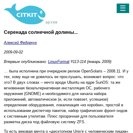
☰
архив
Серенада солнечной долины...
Алексей Федорчук
2009-09-02
Впервые опубликовано:
LinuxFormat
#113-114 (январь 2009)
… была исполнена при очередном релизе OpenSolaris – 2008.11. И у
тех, кому еще не довелось ее прослушать, возникает вопрос: что
это? В двух словах – нечто вроде Ubuntu на ядре SunOS: та же
мгновенная безальтернативная инсталляция ОС, рабочего
окружения (GNOME) и необходимого для начала набора
приложений, автоматическое (и, если повезет, успешное)
определение оборудования, локализация «из коробки», простой в
использовании диспетчер пакетов, набор графических фронт-эндов
к системным утилитам. Плюс прозрачная для пользователя
разметка диска под файловую систему ZFS.
То есть вековая мечта о «десктопном Unix'е с человеческим лицом»