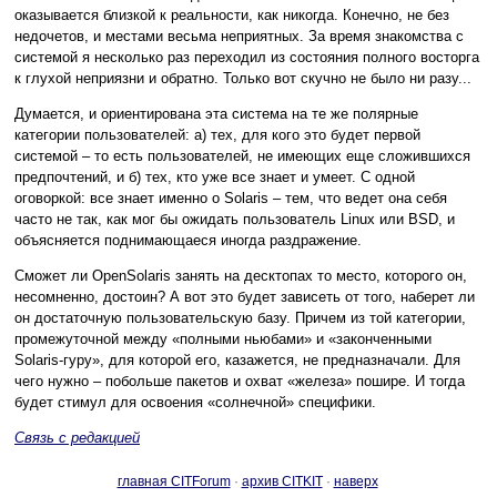
оказывается близкой к реальности, как никогда. Конечно, не без
недочетов, и местами весьма неприятных. За время знакомства с
системой я несколько раз переходил из состояния полного восторга
к глухой неприязни и обратно. Только вот скучно не было ни разу...
Думается, и ориентирована эта система на те же полярные
категории пользователей: а) тех, для кого это будет первой
системой – то есть пользователей, не имеющих еще сложившихся
предпочтений, и б) тех, кто уже все знает и умеет. С одной
оговоркой: все знает именно о Solaris – тем, что ведет она себя
часто не так, как мог бы ожидать пользователь Linux или BSD, и
объясняется поднимающаеся иногда раздражение.
Сможет ли OpenSolaris занять на десктопах то место, которого он,
несомненно, достоин? А вот это будет зависеть от того, наберет ли
он достаточную пользовательскую базу. Причем из той категории,
промежуточной между «полными ньюбами» и «законченными
Solaris-гуру», для которой его, казажется, не предназначали. Для
чего нужно – побольше пакетов и охват «железа» пошире. И тогда
будет стимул для освоения «солнечной» специфики.
Связь с редакцией
главная CITForum
·
архив CITKIT
·
наверх