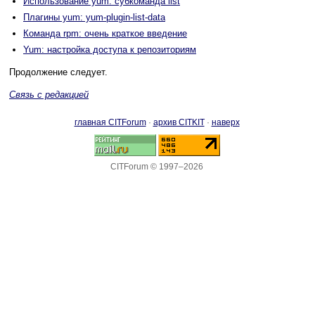
Использование yum: субкоманда list
Плагины yum: yum-plugin-list-data
Команда rpm: очень краткое введение
Yum: настройка доступа к репозиториям
Продолжение следует.
Связь с редакцией
главная CITForum
·
архив CITKIT
·
наверх
CITForum © 1997–2026