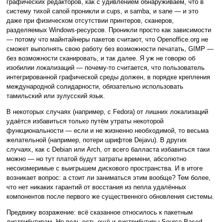
графических редакторов, как с удивлением обнаруживаем, что в
систему тихой сапой проникли и cups, и samba, и sane — и это
даже при физическом отсутствии принтеров, сканеров,
разделяемых Windows-ресурсов. Проникли просто как зависимости
— потому что майнтайнеры пакетов считают, что Openoffice.org не
сможет выполнять свою работу без возможности печатать, GIMP —
без возможности сканировать, и так далее. Я уж не говорю об
изобилии локализаций — почему-то считается, что пользователь
интегрированной графической среды должен, в порядке крепления
международной солидарности, обязательно использовать
тамильский или зулусский язык.
В некоторых случаях (например, с Fedora) от лишних локализаций
удаётся избавиться только путём утраты некоторой
функциональности — если и не жизненно необходимой, то весьма
желательной (например, потери шрифтов Dejavu). В других
случаях, как с Debian или Arch, от всего балласта избавиться таки
можно — но тут платой будут затраты времени, абсолютно
несоизмеримые с выигрышем дискового пространства. И в итоге
возникает вопрос: а стоит ли заниматься этим вообще? Тем более,
что нет никаких гарантий от восстания из пепла удалённых
компонентов после первого же существенного обновления системы.
Предвижу возражение: всё сказанное относилось к пакетным
дистрибутивам. Но ведь есть ещё и дистрибутивы Source Based,