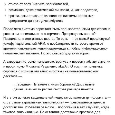
отказа от всех "мягких" зависимостей,
возможно, даже статической линковки, и, как следствие,
практически отказа от обновления системы штатными
средствами данного дистрибутива.
После чего система перестаёт быть пользовательским десктопом в
расхожем понимании этого термина. Превращаясь во что?
Правильно, в элегантные шорты. То есть — тот самый пресловутый
узкофункциональный АРМ, о необходимости которого время от
времени напоминают непринадлеженцы к любым информационно-
политическим партиям. Но это совсем другая история.
А завершая историю нынешнюю, вернусь к первому абзацу заметки
и процитирую Михаила Рудаченко aka Ali. О том, что привычка
бороться с излишними зависимостями на пользовательском
десктопе —
... вредная. Ну зачем с ними бороться? Диск нынче
дёшев, а емкость растет быстрее размера пакетов.
И в этом аспекте кардинальный недостаток пакетов rpm-формата —
отсутствие вариативных зависимостей — превращается где-то в
достоинство. Избавляя от мозго... полоскания в тех случаях, когда
таковое явно излишне. Но оставляя достаточно простора для