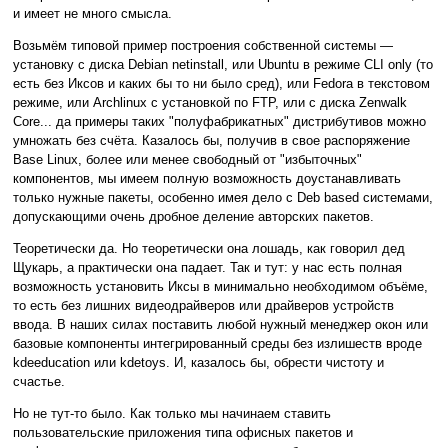
и имеет не много смысла.
Возьмём типовой пример построения собственной системы —
установку с диска Debian netinstall, или Ubuntu в режиме CLI only (то
есть без Иксов и каких бы то ни было сред), или Fedora в текстовом
режиме, или Archlinux с установкой по FTP, или с диска Zenwalk
Core... да примеры таких "полуфабрикатных" дистрибутивов можно
умножать без счёта. Казалось бы, получив в свое распоряжение
Base Linux, более или менее свободный от "избыточных"
компонентов, мы имеем полную возможность доустанавливать
только нужные пакеты, особенно имея дело с Deb based системами,
допускающими очень дробное деление авторских пакетов.
Теоретически да. Но теоретически она лошадь, как говорил дед
Щукарь, а практически она падает. Так и тут: у нас есть полная
возможность установить Иксы в минимально необходимом объёме,
то есть без лишних видеодрайверов или драйверов устройств
ввода. В наших силах поставить любой нужный менеджер окон или
базовые компоненты интегрированный среды без излишеств вроде
kdeeducation или kdetoys. И, казалось бы, обрести чистоту и
счастье.
Но не тут-то было. Как только мы начинаем ставить
пользовательские приложения типа офисных пакетов и