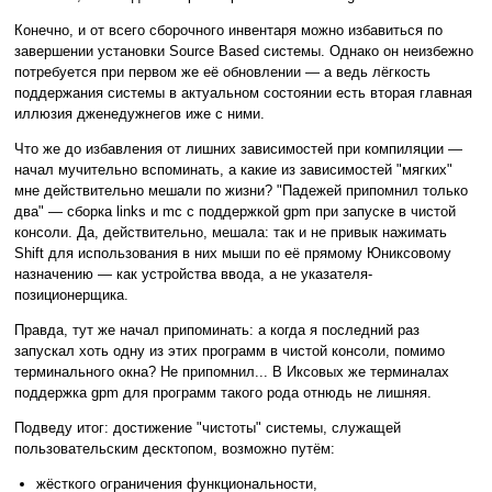
Конечно, и от всего сборочного инвентаря можно избавиться по
завершении установки Source Based системы. Однако он неизбежно
потребуется при первом же её обновлении — а ведь лёгкость
поддержания системы в актуальном состоянии есть вторая главная
иллюзия дженедужнегов иже с ними.
Что же до избавления от лишних зависимостей при компиляции —
начал мучительно вспоминать, а какие из зависимостей "мягких"
мне действительно мешали по жизни? "Падежей припомнил только
два" — сборка links и mc с поддержкой gpm при запуске в чистой
консоли. Да, действительно, мешала: так и не привык нажимать
Shift для использования в них мыши по её прямому Юниксовому
назначению — как устройства ввода, а не указателя-
позиционерщика.
Правда, тут же начал припоминать: а когда я последний раз
запускал хоть одну из этих программ в чистой консоли, помимо
терминального окна? Не припомнил... В Иксовых же терминалах
поддержка gpm для программ такого рода отнюдь не лишняя.
Подведу итог: достижение "чистоты" системы, служащей
пользовательским десктопом, возможно путём:
жёсткого ограничения функциональности,