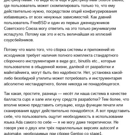
где пользователь может скомпилировать только то, что ему
действительно нужно, посредством опций конфигурирования
избавившись от всех ненужных зависимостей. Как давний
пользователь FreeBSD и один из первых дженедужников
Советского Союза могу ответить на это только ржунимагуем
испацтуло. Потому как это и есть величайшая из иллюзий
соурсбейзников.
Потому что мало того, что сборка системы и приложений из
исходников требует наличия полного комплекта стандартного
сборочного инструментария в виде gcc, binutils etc., которые
пользователю в обыденной жизни, далёкой от разработки и
майнтайнинга, могут быть без надобности. Нет, установка какой-
либо безобидной утилиты может потребовать и инструментария
абсолютно нестандартного, более никогда не понадобящегося.
Так какая, простите, разница — несёт ли наша система в качестве
балласта cups и sane или кучу средств разработки? Тем более, что
вполне можно представить ситуацию, когда функции печати или
сканирования вдруг действительно понадобятся. А вот представить
себе, что пользователь ощутит необходимость в использовании
языка Ada самого по себе — я не могу даже теоретически. Не
говоря уже о двух или трёх параллельных версиях autoconf и
automake, необходимых при сборке Gentoo со stage1.