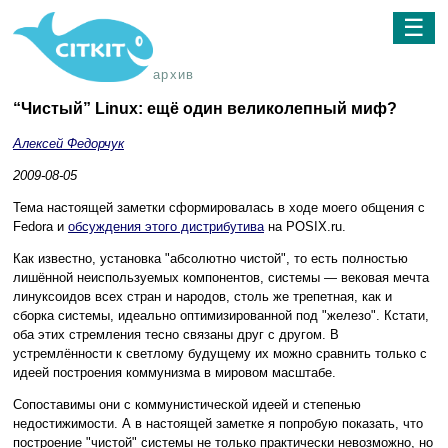
☰
архив
“Чистый” Linux: ещё один великолепный миф?
Алексей Федорчук
2009-08-05
Тема настоящей заметки сформировалась в ходе моего общения с
Fedora и
обсуждения этого дистрибутива
на POSIX.ru.
Как известно, установка "абсолютно чистой", то есть полностью
лишённой неиспользуемых компонентов, системы — вековая мечта
линуксоидов всех стран и народов, столь же трепетная, как и
сборка системы, идеально оптимизированной под "железо". Кстати,
оба этих стремления тесно связаны друг с другом. В
устремлённости к светлому будущему их можно сравнить только с
идеей построения коммунизма в мировом масштабе.
Сопоставимы они с коммунистической идеей и степенью
недостижимости. А в настоящей заметке я попробую показать, что
построение "чистой" системы не только практически невозможно, но