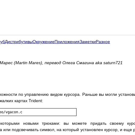
луб
Дистрибутивы
Окружение
Приложения
Заметки
Разное
Марес (Martin Mares), перевод Олега Смагина aka saturn721
можности по управлению видом курсора. Раньше вы могли установи
алких картах Trident:
екоторыми новыми трюками: вы можете придать своему кур
 или подсвечивать символ, на который установлен курсор, и еще 