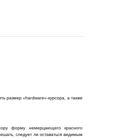
ть размер «hardware»-курсора, а также
сору форму немерцающего красного
решать, следует ли оставаться видимым