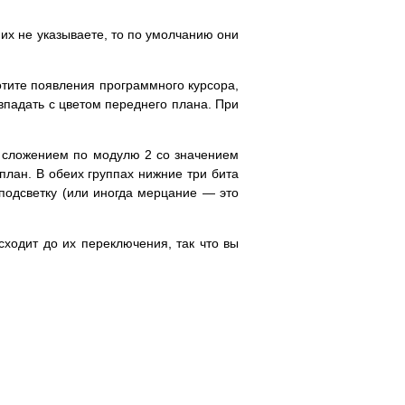
.
 их не указываете, то по умолчанию они
ы хотите появления программного курсора,
овпадать с цветом переднего плана. При
х сложением по модулю 2 со значением
лан. В обеих группах нижние три бита
 подсветку (или иногда мерцание — это
сходит до их переключения, так что вы