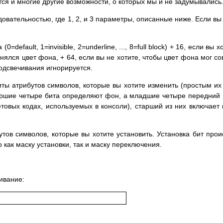
ся и многие другие возможности, о которых мы и не задумывались
овательностью, где 1, 2, и 3 параметры, описанные ниже. Если вы
=default, 1=invisible, 2=underline, ..., 8=full block) + 16, если в
енялся цвет фона, + 64, если вы не хотите, чтобы цвет фона мог с
одсвечивания игнорируется.
иты атрибутов символов, которые вы хотите изменить (простым и
аршие четыре бита определяют фон, а младшие четыре передний п
етовых кодах, используемых в консоли), старший из них включает
тов символов, которые вы хотите установить. Установка бит прои
о как маску установки, так и маску переключения.
ивание: