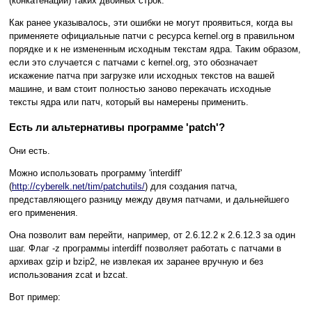
(конкатенации) таких двойных строк.
Как ранее указывалось, эти ошибки не могут проявиться, когда вы
применяете официальные патчи с ресурса kernel.org в правильном
порядке и к не измененным исходным текстам ядра. Таким образом,
если это случается с патчами с kernel.org, это обозначает
искажение патча при загрузке или исходных текстов на вашей
машине, и вам стоит полностью заново перекачать исходные
тексты ядра или патч, который вы намерены применить.
Есть ли альтернативы программе 'patch'?
Они есть.
Можно использовать программу 'interdiff'
(
http://cyberelk.net/tim/patchutils/
) для создания патча,
представляющего разницу между двумя патчами, и дальнейшего
его применения.
Она позволит вам перейти, например, от 2.6.12.2 к 2.6.12.3 за один
шаг. Флаг -z программы interdiff позволяет работать с патчами в
архивах gzip и bzip2, не извлекая их заранее вручную и без
использования zcat и bzcat.
Вот пример: