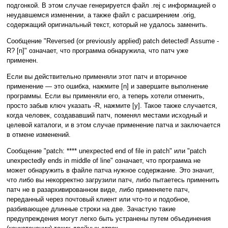
подгонкой. В этом случае генерируется файл .rej с информацией о
неудавшемся изменении, а также файл с расширением .orig,
содержащий оригинальный текст, который не удалось заменить.
Сообщение "Reversed (or previously applied) patch detected! Assume -
R? [n]" означает, что программа обнаружила, что патч уже
применен.
Если вы действительно применяли этот патч и вторичное
применение — это ошибка, нажмите [n] и завершите выполнение
программы. Если вы применяли его, а теперь хотели отменить,
просто забыв ключ указать -R, нажмите [y]. Такое также случается,
когда человек, создававший патч, поменял местами исходный и
целевой каталоги, и в этом случае применение патча и заключается
в отмене изменений.
Сообщение "patch: **** unexpected end of file in patch" или "patch
unexpectedly ends in middle of line" означает, что программа не
может обнаружить в файле патча нужное содержание. Это значит,
что либо вы некорректно загрузили патч, либо пытаетесь применить
патч не в разархивированном виде, либо применяете патч,
переданный через почтовый клиент или что-то и подобное,
разбивающее длинные строки на две. Зачастую такие
предупреждения могут легко быть устранены путем объединения