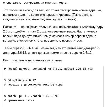
очень важно тестировать их многим людям.
Это хороший выбор для тех, кто хочет тестировать новые ядра, но,
на самом деле, не хочет экспериментировать. (Таким людям
следует прочитать ниже разделы -git и -mm ниже).
Патчи -rc — не инкрементальные, они применяются к базовому ядру
2.6.x , подобно патчам 2.6.x.y, отмеченным выше. Часть номера
версии ядра до суффикса -rcN указывает номер версии ядра, в
которую, в конечном счете, все должно превратиться.
Таким образом, 2.6.13-rc5 означает, что это пятый кандидат-релиз
для ядра 2.6.13, и патч должен применяться к версии 2.6.12.
Вот три примера наложения этого патча:
# первый пример, делающий из 2.6.12 версию 2.6.13-rc3

$ cd ~/linux-2.6.12

# переход в директорию текстов ядра

$ patch -p1 < ../patch-2.6.13-rc3

# применение патча
