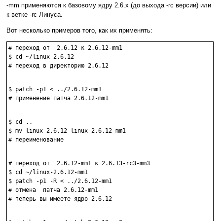
-mm применяются к базовому ядру 2.6.x (до выхода -rc версии) или
к ветке -rc Линуса.
Вот несколько примеров того, как их применять:
# переход от  2.6.12 к 2.6.12-mm1

$ cd ~/linux-2.6.12

# переход в директорию 2.6.12

$ patch -p1 < ../2.6.12-mm1

# применение патча 2.6.12-mm1 

$ cd ..

$ mv linux-2.6.12 linux-2.6.12-mm1

# переименование

# переход от  2.6.12-mm1 к 2.6.13-rc3-mm3

$ cd ~/linux-2.6.12-mm1

$ patch -p1 -R < ../2.6.12-mm1

# отмена  патча 2.6.12-mm1 

# теперь вы имеете ядро 2.6.12 
