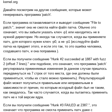
kernel.org.
Давайте посмотрим на другие сообщения, которые может
генерировать программа 'patch'.
Если программа останавливается и выводит сообщение "File to
patch:", значит она не смогла найти файл патча. Обычно это
означает, что вы забыли указать ключ -p1 или находитесь не в
нужной директории. Но иногда так случается, когда вы применяете
патч, для которого нужен ключ -p0, а не -p1 (исследуйте файл
патча на предмет этого, и если это так, то это ошибка человека,
создавшего патч, и она поправима ).
Если вы получили сообщение "Hunk #2 succeeded at 1887 with fuzz
2 (offset 7 lines)." или подобное, это означает, что программа 'patch'
регулировала применяемые изменения (в данном случае пришлось
передвинуться на 7 строк от того места, где они должны были
применяться, чтобы их стало можно применить). Результирующий
файл может получиться правильным или неправильным в
зависимости от причин, по которым исходный файл был не таким,
как ожидалось. Так часто случается, когда вы пытаетесь применить
патч не к той версии ядра.
Если вы получили сообщение "Hunk #3 FAILED at 2387.", это
означает что программа не смогла применить патч даже с