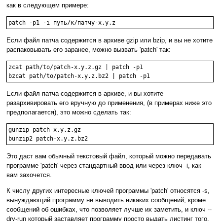
как в следующем примере:
Если файл патча содержится в архиве gzip или bzip, и вы не хотите
распаковывать его заранее, можно вызвать 'patch' так:
zcat path/to/patch-x.y.z.gz | patch -p1

Если файл патча содержится в архиве, и вы хотите
разархивировать его вручную до применения, (в примерах ниже это
предполагается), это можно сделать так:
gunzip patch-x.y.z.gz

Это даст вам обычный текстовый файл, который можно передавать
программе 'patch' через стандартный ввод или через ключ -i, как
вам захочется.
К числу других интересные ключей программы 'patch' относятся -s,
вынуждающий программу не выводить никаких сообщений, кроме
сообщений об ошибках, что позволяет лучше их заметить, и ключ --
dry-run который заставляет программу просто выдать листинг того,