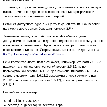
Это ветки, которые рекомендуются для пользователей, желающих
иметь стабильное ядро и не заинтересованных в разработке и
тестировании экспериментальных версий.
Если нет доступного ядра 2.6.x.y, то текущей стабильной версией
является ядро с самым большим номером 2.6.x.
Замечание: команда разработчиков -stable обычно делает
доступными не только патчи для последнего основного выпуска, но
и инкрементальные патчи. Однако ниже я говорю только про не
инкрементальные патчи. Инкрементальные же патчи доступны на
ftp://ftp.kernel.org/pub/linux/kernel/v2.6/incr/
Не инкрементальность патча означает, например, что патч 2.6.12.3
подходит для обновления основной версии 2.6.12, но не
промежуточной версии 2.6.12.2. Для применения патча 2.6.12.3 к
существующему ядру 2.6.12.2 вы должны сперва отменить патч
2.6.12.2 (перейти назад к версии 2.6.12), а затем применить патч
2.6.12.3.
Вот небольшой пример:
$ cd ~/linux-2.6.12.2

# переход в директорию текстов ядра
