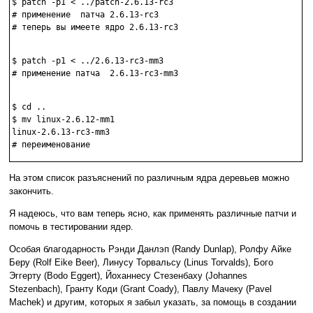
$ patch -p1 < ../patch-2.6.13-rc3

# применение  патча 2.6.13-rc3 

# теперь вы имеете ядро 2.6.13-rc3 

$ patch -p1 < ../2.6.13-rc3-mm3

# применение патча  2.6.13-rc3-mm3 

$ cd ..

$ mv linux-2.6.12-mm1

linux-2.6.13-rc3-mm3

На этом список разъяснений по различным ядра деревьев можно
закончить.
Я надеюсь, что вам теперь ясно, как применять различные патчи и
помочь в тестировании ядер.
Особая благодарность Рэнди Данлэп (Randy Dunlap), Ролфу Айке
Беру (Rolf Eike Beer), Линусу Торвальсу (Linus Torvalds), Бого
Эггерту (Bodo Eggert), Йоханнесу Стезенбаху (Johannes
Stezenbach), Гранту Коди (Grant Coady), Павлу Мачеку (Pavel
Machek) и другим, которых я забыл указать, за помощь в создании