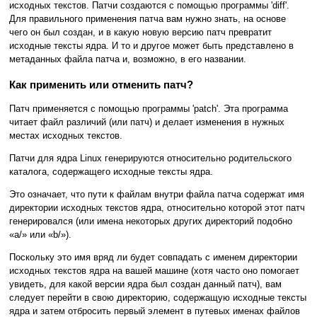
исходных текстов. Патчи создаются с помощью программы 'diff'.
Для правильного применения патча вам нужно знать, на основе
чего он был создан, и в какую новую версию патч превратит
исходные тексты ядра. И то и другое может быть представлено в
метаданных файла патча и, возможно, в его названии.
Как применить или отменить патч?
Патч применяется с помощью программы 'patch'. Эта программа
читает файл различий (или патч) и делает изменения в нужных
местах исходных текстов.
Патчи для ядра Linux генерируются относительно родительского
каталога, содержащего исходные тексты ядра.
Это означает, что пути к файлам внутри файла патча содержат имя
директории исходных текстов ядра, относительно которой этот патч
генерировался (или имена некоторых других директорий подобно
«a/» или «b/»).
Поскольку это имя вряд ли будет совпадать с именем директории
исходных текстов ядра на вашей машине (хотя часто оно помогает
увидеть, для какой версии ядра был создан данный патч), вам
следует перейти в свою директорию, содержащую исходные тексты
ядра и затем отбросить первый элемент в путевых именах файлов