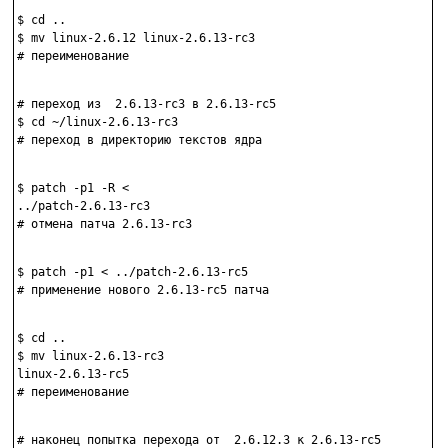
$ cd ..

$ mv linux-2.6.12 linux-2.6.13-rc3

# переименование

# переход из  2.6.13-rc3 в 2.6.13-rc5

$ cd ~/linux-2.6.13-rc3

# переход в директорию текстов ядра

$ patch -p1 -R <

../patch-2.6.13-rc3

# отмена патча 2.6.13-rc3

$ patch -p1 < ../patch-2.6.13-rc5

# применение нового 2.6.13-rc5 патча

$ cd ..

$ mv linux-2.6.13-rc3

linux-2.6.13-rc5

# переименование

# наконец попытка перехода от  2.6.12.3 к 2.6.13-rc5
