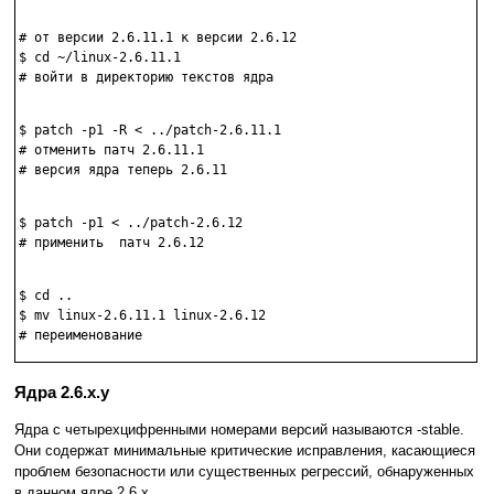
# от версии 2.6.11.1 к версии 2.6.12

$ cd ~/linux-2.6.11.1

# войти в директорию текстов ядра

$ patch -p1 -R < ../patch-2.6.11.1

# отменить патч 2.6.11.1 

# версия ядра теперь 2.6.11

$ patch -p1 < ../patch-2.6.12

# применить  патч 2.6.12

$ cd ..

$ mv linux-2.6.11.1 linux-2.6.12

Ядра 2.6.x.y
Ядра с четырехцифренными номерами версий называются -stable.
Они содержат минимальные критические исправления, касающиеся
проблем безопасности или существенных регрессий, обнаруженных
в данном ядре 2.6.х.