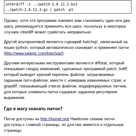
interdiff -z ../patch-2.6.12.2.bz2

Однако, хотя эта программа поможет вам сэкономить один или два
шага, рекомендуется применять все шаги, поскольку в некоторых
случаях interdiff может сработать неправильно.
Другой альтернативой является сценарий 'ketchup', написанный на
языке python, который автоматически скачивает и применяет патчи
(
http://www.selenic.com/ketchup/
).
Другими интересными инструментами являются diffstat, который
показывает сводку изменений, сделанных программой patch; lsdiff,
который выводит краткий перечень файлов, затрагиваемых
заданным патч-файлом, вместе с номерами изменяемых строк; и
grepdiff, показывающий список файлов, модифицируемых патчем,
для которых элементы патча содержат заданное регулярное
выражение.
Где я могу скачать патчи?
Патчи доступны на
http://kernel.org/
Наиболее свежие патчи
доступны с главной страницы, но для них имеются и отдельные
страницы.