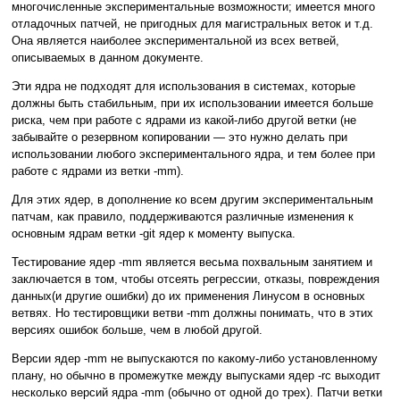
многочисленные экспериментальные возможности; имеется много
отладочных патчей, не пригодных для магистральных веток и т.д.
Она является наиболее экспериментальной из всех ветвей,
описываемых в данном документе.
Эти ядра не подходят для использования в системах, которые
должны быть стабильным, при их использовании имеется больше
риска, чем при работе с ядрами из какой-либо другой ветки (не
забывайте о резервном копировании — это нужно делать при
использовании любого экспериментального ядра, и тем более при
работе с ядрами из ветки -mm).
Для этих ядер, в дополнение ко всем другим экспериментальным
патчам, как правило, поддерживаются различные изменения к
основным ядрам ветки -git ядер к моменту выпуска.
Тестирование ядер -mm является весьма похвальным занятием и
заключается в том, чтобы отсеять регрессии, отказы, повреждения
данных(и другие ошибки) до их применения Линусом в основных
ветвях. Но тестировщики ветви -mm должны понимать, что в этих
версиях ошибок больше, чем в любой другой.
Версии ядер -mm не выпускаются по какому-либо установленному
плану, но обычно в промежутке между выпусками ядер -rc выходит
несколько версий ядра -mm (обычно от одной до трех). Патчи ветки