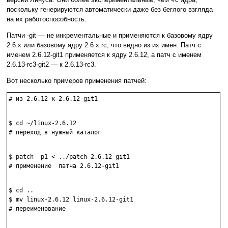
поскольку генерируются автоматически даже без беглого взгляда
на их работоспособность.
Патчи -git — не инкрементальные и применяются к базовому ядру
2.6.х или базовому ядру 2.6.x.rc, что видно из их имен. Патч с
именем 2.6.12-git1 применяется к ядру 2.6.12, а патч с именем
2.6.13-rc3-git2 — к 2.6.13-rc3.
Вот несколько примеров применения патчей:
# из 2.6.12 к 2.6.12-git1

$ cd ~/linux-2.6.12

# переход в нужный каталог

$ patch -p1 < ../patch-2.6.12-git1

# применение  патча 2.6.12-git1 

$ cd ..

$ mv linux-2.6.12 linux-2.6.12-git1

# переименование
