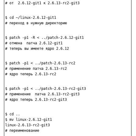
# от  2.6.12-git1 к 2.6.13-rc2-git3

$ cd ~/linux-2.6.12-git1

# переход в нужную директорию

$ patch -p1 -R < ../patch-2.6.12-git1

# отмена  патча 2.6.12-git1

# теперь вы имеете ядро 2.6.12 

$ patch -p1 < ../patch-2.6.13-rc2

# применение патча 2.6.13-rc2 

# ядро теперь 2.6.13-rc2

$ patch -p1 < ../patch-2.6.13-rc2-git3

# применение  патча 2.6.13-rc2-git3

# ядро теперь 2.6.13-rc2-git3

$ cd ..

$ mv linux-2.6.12-git1

linux-2.6.13-rc2-git3
