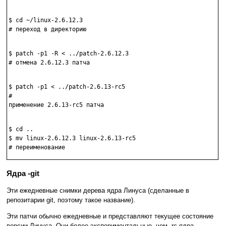
$ cd ~/linux-2.6.12.3

# переход в директорию

$ patch -p1 -R < ../patch-2.6.12.3

# отмена 2.6.12.3 патча

$ patch -p1 < ../patch-2.6.13-rc5

#

применение 2.6.13-rc5 патча

$ cd ..

$ mv linux-2.6.12.3 linux-2.6.13-rc5

Ядра -git
Эти ежедневные снимки дерева ядра Линуса (сделанные в
репозитарии git, поэтому такое название).
Эти патчи обычно ежедневные и представляют текущее состояние
версии Линуса. Они более экспериментальные, чем -rc ядра,