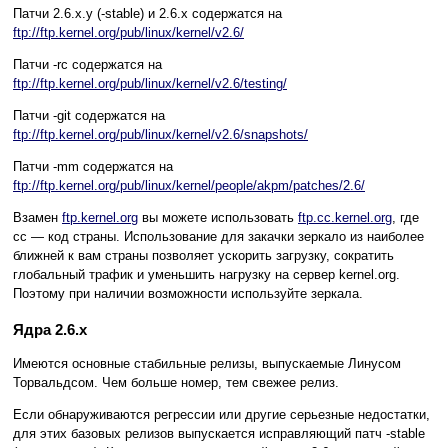
Патчи 2.6.x.y (-stable) и 2.6.x содержатся на
ftp://ftp.kernel.org/pub/linux/kernel/v2.6/
Патчи -rc содержатся на
ftp://ftp.kernel.org/pub/linux/kernel/v2.6/testing/
Патчи -git содержатся на
ftp://ftp.kernel.org/pub/linux/kernel/v2.6/snapshots/
Патчи -mm содержатся на
ftp://ftp.kernel.org/pub/linux/kernel/people/akpm/patches/2.6/
Взамен
ftp.kernel.org
вы можете использовать
ftp.cc.kernel.org
, где
cc — код страны. Использование для закачки зеркало из наиболее
ближней к вам страны позволяет ускорить загрузку, сократить
глобальный трафик и уменьшить нагрузку на сервер kernel.org.
Поэтому при наличии возможности используйте зеркала.
Ядра 2.6.x
Имеются основные стабильные релизы, выпускаемые Линусом
Торвальдсом. Чем больше номер, тем свежее релиз.
Если обнаруживаются регрессии или другие серьезные недостатки,
для этих базовых релизов выпускается исправляющий патч -stable