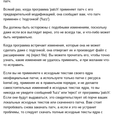
патч.
Всякий раз, когда программа 'patch' применяет патч с его
предварительной модификацией, она сообщает вам, что патч
применен с 'подгонкой' ('fuzz').
Вы должны быть осторожны с подобными изменениям, поскольку
даже если все выглядит верно, это не всегда так, и что-либо может
быть неправильно.
Когда программа встречает изменения, которые она не может
сделать даже с подгонкой, она отвергает их и производит файл с
расширением .rej (reject file). Вы можете прочитать его, чтобы точно
узнать, какие изменения не удалось применить, и при желании что-
то исправить.
Если вы не применяете к исходным текстам своего ядра
неофициальные патчи, а используете только патчи с ресурса
kernel.org, применяя их в правильном порядке, и не делаете
самостоятельных изменений в исходных текстах ядра, то вы
никогда не увидите сообщений 'fuzz' или 'reject' от программы 'patch'.
Если они будут выдаваться, это свидетельствует об порче ваших
локальных исходных текстов или скаченного патча. Вам стоит
попробовать снова закачать патч, а если и это не устранит
проблемы, то следует скачать полные исходные тексты ядра с