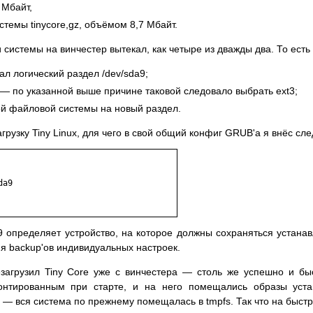
 Мбайт,
темы tinycore,gz, объёмом 8,7 Мбайт.
ки системы на винчестер вытекал, как четыре из дважды два. То ес
ал логический раздел /dev/sda9;
— по указанной выше причине таковой следовало выбрать ext3;
ой файловой системы на новый раздел.
грузку Tiny Linux, для чего в свой общий конфиг GRUB'а я внёс сл
a9

 определяет устройство, на которое должны сохраняться устана
я backup'ов индивидуальных настроек.
загрузил Tiny Core уже с винчестера — столь же успешно и быс
монтированным при старте, и на него помещались образы уст
— вся система по прежнему помещалась в tmpfs. Так что на быстр