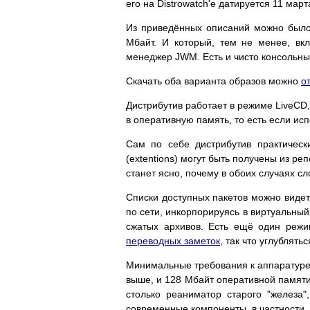
его на Distrowatch'е датируется 11 март
Из приведённых описаний можно было п
Мбайт. И который, тем не менее, вк
менеджер JWM. Есть и чисто консольный
Скачать оба варианта образов можно
о
Дистрибутив работает в режиме LiveCD,
в оперативную память, то есть если ис
Сам по себе дистрибутив практичес
(extentions) могут быть получены из р
станет ясно, почему в обоих случаях сл
Списки доступных пакетов можно виде
по сети, инкорпорируясь в виртуальны
сжатых архивов. Есть ещё один режи
переводных заметок
, так что углублять
Минимальные требования к аппаратуре 
выше, и 128 Мбайт оперативной памяти.
столько реаниматор старого "железа"
современные компоненты, в частности, 