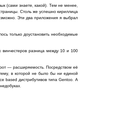
к (сами знаете, какой). Тем не менее,
-страницы. Столь же успешно кириллица
озможно. Эти два приложения я выбрал
лось только доустановить необходимые
х винчестеров разница между 10 и 100
борот — расширяемость. Посредством её
тему, в которой не было бы ни единой
e based дистрибутивов типа Gentoo. А
недобуках.