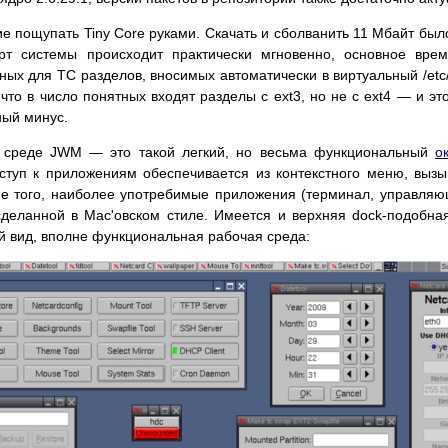
е пощупать Tiny Core руками. Скачать и сболванить 11 Мбайт было
рт системы происходит практически мгновенно, основное вре
ных для TC разделов, вносимых автоматически в виртуальный /etc/
 что в число понятных входят разделы с ext3, но не с ext4 — и э
ный минус.
в среде JWM — это такой легкий, но весьма функциональный
о
ступ к приложениям обеспечивается из контекстного меню, выз
е того, наиболее употребимые приложения (терминал, управляю
 сделанной в Mac'овском стиле. Имеется и верхняя dock-подобн
 вид, вполне функциональная рабочая среда: