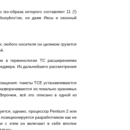
so-образа которого составляет 11 (!)
 busybox'ом, но даже Иксы и оконный
 с любого носителя он целиком грузится
й.
мые в терминологии TC расширениями
енеджера. Из дальнейшего рассмотрения
бращения: пакеты TCE устанавливаются
 разворачиваются из локально хранимых
Впрочем, всё это описано в одной из
ется, однако, процессор Pentium 2 или
 позиционируется разработчиком как не
зи с этим он включает в себя вполне
уальны.