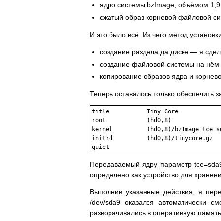
ядро системы bzImage, объёмом 1,9
сжатый образ корневой файловой сис
И это было всё. Из чего метод установ
создание раздела да диске — я сдел
создание файловой системы на нём 
копирование образов ядра и корнев
Теперь оставалось только обеспечить за
title           Tiny Core

root            (hd0,8)

kernel          (hd0,8)/bzImage tce=sd
initrd          (hd0,8)/tinycore.gz

quiet
Передаваемый ядру параметр tce=sda9
определено как устройство для хранени
Выполнив указанные действия, я пере
/dev/sda9 оказался автоматически с
разворачивались в оперативную память 