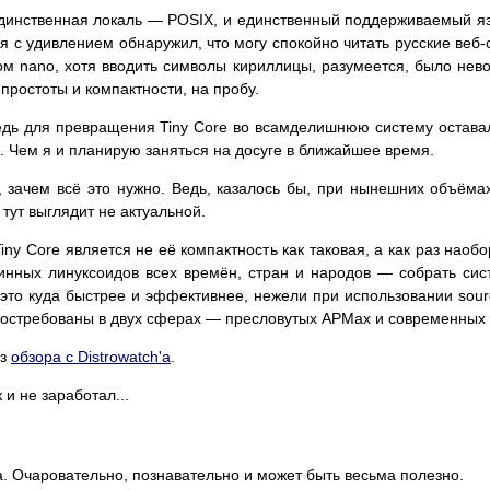
единственная локаль — POSIX, и единственный поддерживаемый язы
 я с удивлением обнаружил, что могу спокойно читать русские веб
ом nano, хотя вводить символы кириллицы, разумеется, было нев
простоты и компактности, на пробу.
едь для превращения Tiny Core во всамделишнюю систему остава
. Чем я и планирую заняться на досуге в ближайшее время.
, зачем всё это нужно. Ведь, казалось бы, при нынешних объёма
тут выглядит не актуальной.
iny Core является не её компактность как таковая, а как раз нао
инных линуксоидов всех времён, стран и народов — собрать сис
то куда быстрее и эффективнее, нежели при использовании sourc
 востребованы в двух сферах — пресловутых АРМах и современных 
из
обзора с Distrowatch'а
.
и не заработал...
да. Очаровательно, познавательно и может быть весьма полезно.