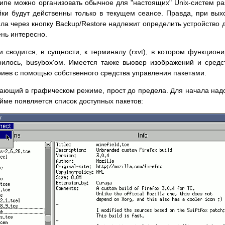
нципе можно организовать обычное для "настоящих" Unix-систем ра
ойки будут действенны только в текущем сеансе. Правда, при вы
ала через кнопку Backup/Restore надлежит определить устройство
ень интересно.
 сводится, в сущности, к терминалу (rxvt), в котором функцион
орилось, busybox'ом. Имеется также вьювер изображений и средс
риев с помощью собственного средства управления пакетами.
ающий в графическом режиме, прост до предела. Для начала надо
йме появляется список доступных пакетов: