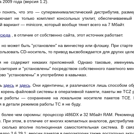
а 2009 года (версия 1.2).
онять, что это — суперминималистический дистрибутив, размер i
лючает не только комплект консольных утилит, обеспечиваемый
 вариант — minicore, который вообще тянет всего на 7 Мбайт.
тсюда
, в отличие от собственно сайта, этот источник работает.
 но может быть "установлен" на винчестер или флэшку. При старте
пользовать CD-носитель, то привод высвобождается для других целе
ки не содержит никаких приложений. Однако таковые, именуе
епозитория и "установлены" посредством собственного пакетного м
ово "установлены" я употребляю в кавычках.
ть
здесь
и
здесь
. Они идентичны, и различаются лишь способом о
й корень файловой системы в оперативной памяти, пакеты же TCZ
м работы — сохранение на локальном носителе пакетов TCE. 
ся в детали режимов работы TC я не буду.
более чем скромны: процессор i486DX и 32 Мбайт RAM. Рекоменду
 При этом, в отличие от многих компактных аналогов, дистрибутив
, сколько вполне полноценная самостоятельная система. В свя
ядро 2.6.29.1; версии пакетов в репозитории также достаточно акт