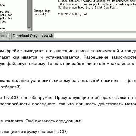
ом фрейме выводится его описание, список зависимостей и так д
пакет скачивается и устанавливается. Разрешение зависимост
ую файловую систему. То есть при работе чисто с компакта инстал
вызвало желание установить систему на локальный носитель — флэ
 отбавляй).
де LiveCD я не обнаружил. Присутствующие в обзорах ссылки на
тосопосбности последнего, так что пришлось действовать мет
ым компакта. Оно оказалось следующим:
чивающими загрузку системы с CD;