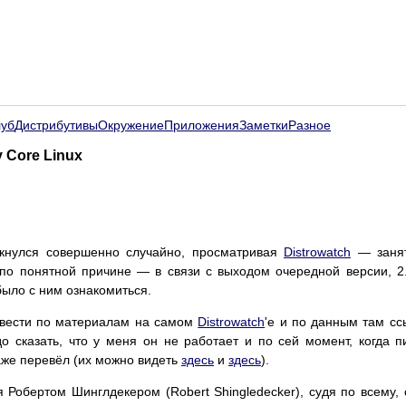
луб
Дистрибутивы
Окружение
Приложения
Заметки
Разное
 Core Linux
аткнулся совершенно случайно, просматривая
Distrowatch
— занят
по понятной причине — в связи с выходом очередной версии, 2
ыло с ним ознакомиться.
звести по материалам на самом
Distrowatch
'е и по данным там с
 сказать, что у меня он не работает и по сей момент, когда пи
аже перевёл (их можно видеть
здесь
и
здесь
).
я Робертом Шинглдекером (Robert Shingledecker), судя по всему