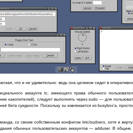
еская, что и не удивительно: ведь она целиком сидит в оперативн
ециального аккаунта tc, имеющего права обычного пользовател
ие накопителей), следует выполнять через sudo — для пользоват
 неё бита суидности. Поскольку su извлекается из busybox'а, прос
команда, со своим собственным конфигом /etc/sudoers, хотя и вир
оздания обычных пользовательских аккаунтов — adduser. В общем,