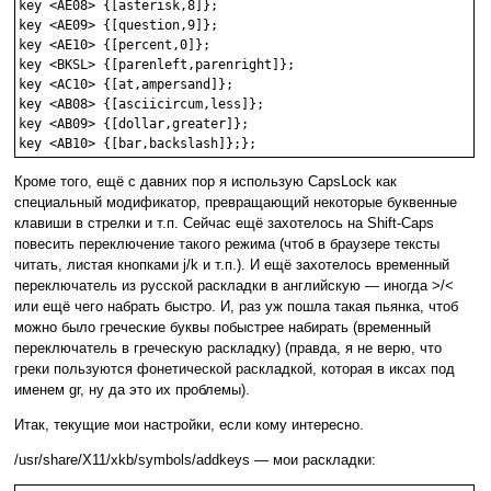
key <AE08> {[asterisk,8]};

key <AE09> {[question,9]};

key <AE10> {[percent,0]};

key <BKSL> {[parenleft,parenright]};

key <AC10> {[at,ampersand]};

key <AB08> {[asciicircum,less]};

key <AB09> {[dollar,greater]};

Кроме того, ещё с давних пор я использую CapsLock как
специальный модификатор, превращающий некоторые буквенные
клавиши в стрелки и т.п. Сейчас ещё захотелось на Shift-Caps
повесить переключение такого режима (чтоб в браузере тексты
читать, листая кнопками j/k и т.п.). И ещё захотелось временный
переключатель из русской раскладки в английскую — иногда >/<
или ещё чего набрать быстро. И, раз уж пошла такая пьянка, чтоб
можно было греческие буквы побыстрее набирать (временный
переключатель в греческую раскладку) (правда, я не верю, что
греки пользуются фонетической раскладкой, которая в иксах под
именем gr, ну да это их проблемы).
Итак, текущие мои настройки, если кому интересно.
/usr/share/X11/xkb/symbols/addkeys — мои раскладки: