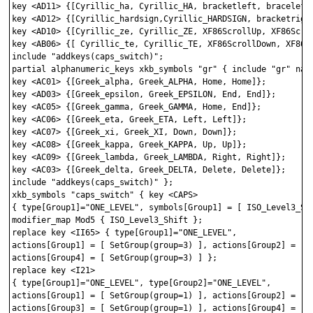
key <AD11> {[Cyrillic_ha, Cyrillic_HA, bracketleft, braceleft]
key <AD12> {[Cyrillic_hardsign,Cyrillic_HARDSIGN, bracketright
key <AD10> {[Cyrillic_ze, Cyrillic_ZE, XF86ScrollUp, XF86Scrol
key <AB06> {[ Cyrillic_te, Cyrillic_TE, XF86ScrollDown, XF86Sc
include "addkeys(caps_switch)";

partial alphanumeric_keys xkb_symbols "gr" { include "gr" name
key <AC01> {[Greek_alpha, Greek_ALPHA, Home, Home]};

key <AD03> {[Greek_epsilon, Greek_EPSILON, End, End]}; 

key <AC05> {[Greek_gamma, Greek_GAMMA, Home, End]};

key <AC06> {[Greek_eta, Greek_ETA, Left, Left]}; 

key <AC07> {[Greek_xi, Greek_XI, Down, Down]}; 

key <AC08> {[Greek_kappa, Greek_KAPPA, Up, Up]}; 

key <AC09> {[Greek_lambda, Greek_LAMBDA, Right, Right]}; 

key <AC03> {[Greek_delta, Greek_DELTA, Delete, Delete]}; 

include "addkeys(caps_switch)" };

xkb_symbols "caps_switch" { key <CAPS>

{ type[Group1]="ONE_LEVEL", symbols[Group1] = [ ISO_Level3_Shi
modifier_map Mod5 { ISO_Level3_Shift }; 

replace key <II65> { type[Group1]="ONE_LEVEL",

actions[Group1] = [ SetGroup(group=3) ], actions[Group2] = [ S
actions[Group4] = [ SetGroup(group=3) ] }; 

replace key <I21>

{ type[Group1]="ONE_LEVEL", type[Group2]="ONE_LEVEL",

actions[Group1] = [ SetGroup(group=1) ], actions[Group2] = [ S
actions[Group3] = [ SetGroup(group=1) ], actions[Group4] = [ ]