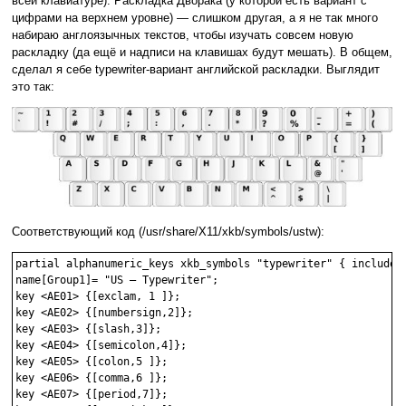
всей клавиатуре). Раскладка Дворака (у которой есть вариант с
цифрами на верхнем уровне) — слишком другая, а я не так много
набираю англоязычных текстов, чтобы изучать совсем новую
раскладку (да ещё и надписи на клавишах будут мешать). В общем,
сделал я себе typewriter-вариант английской раскладки. Выглядит
это так:
Соответствующий код (/usr/share/X11/xkb/symbols/ustw):
partial alphanumeric_keys xkb_symbols "typewriter" { include "
name[Group1]= "US — Typewriter";

key <AE01> {[exclam, 1 ]};

key <AE02> {[numbersign,2]};

key <AE03> {[slash,3]};

key <AE04> {[semicolon,4]};

key <AE05> {[colon,5 ]};

key <AE06> {[comma,6 ]};

key <AE07> {[period,7]};
