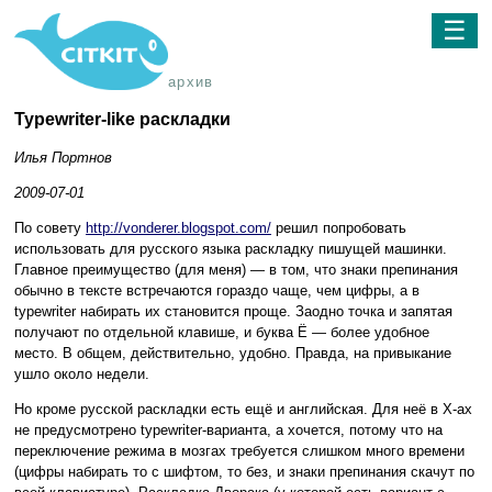
☰
архив
Typewriter-like раскладки
Илья Портнов
2009-07-01
По совету
http://vonderer.blogspot.com/
решил попробовать
использовать для русского языка раскладку пишущей машинки.
Главное преимущество (для меня) — в том, что знаки препинания
обычно в тексте встречаются гораздо чаще, чем цифры, а в
typewriter набирать их становится проще. Заодно точка и запятая
получают по отдельной клавише, и буква Ё — более удобное
место. В общем, действительно, удобно. Правда, на привыкание
ушло около недели.
Но кроме русской раскладки есть ещё и английская. Для неё в X-ах
не предусмотрено typewriter-варианта, а хочется, потому что на
переключение режима в мозгах требуется слишком много времени
(цифры набирать то с шифтом, то без, и знаки препинания скачут по