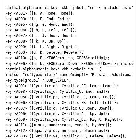
partial alphanumeric_keys xkb_symbols "en" { include "ustw" na
key <AC01> {[a, A, Home, Home]};

key <AD03> {[e, E, End, End]};

key <AC05> {[ g, G, Home, End]};

key <AC06> {[ h, H, Left, Left]}; 

key <AC07> {[ j, J, Down, Down]}; 

key <AC08> {[ k, K, Up, Up]}; 

key <AC09> {[l, L, Right, Right]}; 

key <AC03> {[d, D, Delete, Delete]}; 

key <AD10> {[p, P, XF86ScrollUp, XF86ScrollUp]}; 

key <AB06> {[n, N, XF86ScrollDown, XF86ScrollDown]}; include "
partial alphanumeric_keys xkb_symbols "ru" {

include "ru(typewriter)" name[Group1]= "Russia — Additional"; 
key.type[group1]="FOUR_LEVEL"; 

key <AC01> {[Cyrillic_ef, Cyrillic_EF, Home, Home]};

key <AD03> {[Cyrillic_u, Cyrillic_U, End, End]}; 

key <AC05> {[Cyrillic_pe, Cyrillic_PE, Home, End]};

key <AC06> {[Cyrillic_er, Cyrillic_ER, Left, Left]};

key <AC07> {[Cyrillic_o, Cyrillic_O, Down, Down]};

key <AC08> {[Cyrillic_el, Cyrillic_EL, Up, Up]}; 

key <AC09> {[Cyrillic_de, Cyrillic_DE, Right, Right]}; 

key <AE11> {[minus, underscore, emdash, hyphen]}; 

key <AE12> {[equal, plus, notequal, plusminus]}; 

key <AC03> {[Cyrillic_ve, Cyrillic_VE, Delete, Delete]}; 
