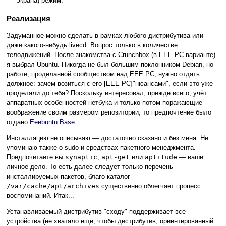
экрана) режим.
Реализация
Задуманное можно сделать в рамках любого дистрибутива или
даже какого-нибудь livecd. Вопрос только в количестве
телодвижений. После знакомства с Crunchbox (в EEE PC варианте)
я выбрал Ubuntu. Никогда не был большим поклонником Debian, но
работе, проделанной сообществом над EEE PC, нужно отдать
должное: зачем возиться с его [EEE PC]"нюансами", если это уже
проделали до тебя? Поскольку интересовал, прежде всего, учёт
аппаратных особенностей нетбука и только потом поражающие
воображение своим размером репозитории, то предпочтение было
отдано
Eeebuntu Base
.
Инсталляцию не описываю — достаточно сказано и без меня. Не
упоминаю также о sudo и средствах пакетного менеджмента.
Предпочитаете вы
synaptic
,
apt-get
или
aptitude
— ваше
личное дело. То есть далее следует только перечень
инсталлируемых пакетов, благо каталог
/var/cache/apt/archives
существенно облегчает процесс
воспоминаний. Итак...
Устанавливаемый дистрибутив "сходу" поддерживает все
устройства (не хватало ещё, чтобы дистрибутив, ориентированный