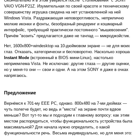
Окончательно я в этом уверился после "столкновения" с SONY
VAIO VGN-P21Z. Изумительная по своей красоте и техническому
совершенству игрушка сведена на нет установленной на ней
Windows Vista. Раздражающая неповоротливость, неприлично
мелкие иконки и фонты, безобразный рендеринг и кошмарный
интерфейс, требующий практически постоянного "мышевозения".
Причём "возить" предлагается даже не тачпад — микроджойстик.
Нет, 1600х800+windesktop на 10-дюймовом экране — не для моих
глаз. Отказать, категорически и бесповоротно. Насколько хороша
Instant Mode
(встроенный в BIOS мини-Linux), настолько
неприемлема Vista. Не исключаю: другие глаза — другие оценки,
но у меня-то они — свои и одни. А на этом SONY я даже в очках
напрягаюсь.
Предложение
Вернёмся к 701-му EEE PC, однако. 800х480 на 7-ми дюймах —
чуть полегче будет, но ведь и "места" на экране почти вдвое
меньше? Вот тут-то мы и подходим к главному вопросу: как этим
местом распорядиться, чтобы функциональность устройства была
максимальной? Для начала нужно определить, о какой
функциональности речь. Весьма индивидуально, но для меня это: