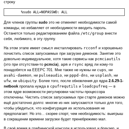
строку
	%sudo ALL=NOPASSWD: ALL
Для членов группы
sudo
это не отменяет необходимости самой
команды, но избавляет от необходимости вводить пароль.
Останется только редактированием файла
/etc/group
внести
себя, любимого, в эту группу.
На этом этапе имеет смысл инсталлировать
rcconf
и хорошенько
почистить список запускаемых при загрузке демонов. Занятие это
довольно индивидуальное, хотя такие сервисы как
pcmciautils
(это при отсутствии-то
pcmcia
),
apm
и
rsync
вряд ли кому-то
понадобятся на EEEPC 701. Мне также не нужны ни
cups
, ни
avahi-daemon
, ни
pulseaudio
, ни
pppd-dns
, ни
usplash
, ни
ufw
, ни
ubiquity
. Более того, после обновления до ядра
2.6.29-1-
netbook
пропала нужда в
cpufrequtils
и
loadcpufreq
— в
этом ядре возможности регулировки частоты процессора
отключены. Чистить список запускаемых при старте демонов можно
ещё достаточно долго: многие из них запускаются только для того,
чтобы убедиться, что конфигурация их использования не
предполагает. Но это... скорее спорт, чем необходимость: выигрыш
в сокращении времени загрузки будет пренебрежимо мал.
В своё время в графической консоли я использовал и браузер, и