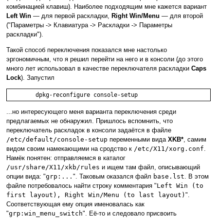
комбинацией клавиш). Наиболее подходящим мне кажется вариант
Left Win
— для первой раскладки,
Right Win/Menu
— для второй
("Параметры -> Клавиатура -> Раскладки -> Параметры
раскладки").
Такой способ переключения показался мне настолько
эргономичным, что я решил перейти на него и в консоли (до этого
много лет использовал в качестве переключателя раскладки
Caps
Lock
). Запустил
...но интересующего меня варианта переключения среди
предлагаемых не обнаружил. Пришлось вспомнить, что
переключатель раскладок в консоли задаётся в файле
/etc/default/console-setup
пeрeмeнными вида
XKB*
, самим
видом своим намекающими на сродство к
/etc/X11/xorg.conf
.
Намёк понятен: отправляемся в каталог
/usr/share/X11/xkb/rules
и ищем там файл, описывающий
опции вида: "
grp:...
". Таковым оказался файл
base.lst
. В этом
файле потребовалось найти строку комментария "
Left Win (to
first layout), Right Win/Menu (to last layout)
".
Соответствующая ему опция именовалась как
"
grp:win_menu_switch
". Её-то и следовало присвоить