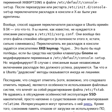
переменной
XKBOPTIONS
в файле
/etc/default/console-
setup
. После перезагрузки или рестарта
/etc/init.d/console-
setup
переключатели раскладок в консоли и Х-ах были уже
идентичны.
Вообще, способ задания переключателя раскладки в Ubuntu времён
9.04 — это что-то. Х-ы нынче, как известно, не нуждаются в
описании раскладок в
/etc/X11/xorg.conf
. Они вообще без
этого файла спокойно обходятся (в полезности этого я, кстати,
сильно сомневаюсь). Переключатель же раскладок в консоли
задаётся опиcатeлями
XKB keymap
. Чудно... Это было бы ещё
полбеды, если бы средства настройки клавиатуры
Gnome
не
модифицировали переменные в
/etc/default/console-setup
.
Но: модифицируют! В случае с описанным выше независимым
включением раскладок без должного успеха, разумеется. Так что и
в Ubuntu "дедовские" методы оказываются иногда не лишними.
Последним, что следует отметить (хотя, возможно, это следовало
отметить первым), являются особенности использования файловых
систем, что влечёт за собой редактирование файла
/etc/fstab
.
Не вдаваясь в обсуждение особенностей эксплуатации
SSD
-
накопителей, просто напомню о существовании опции монтирования
relatime
. Интересующиеся могут прочитать о ней
здесь
. Кроме
того, сэкономив память отказом от загрузки не используемого ПО,