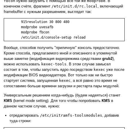
fbcon
нужно загрузить с помощью всё той же
modprobe
. В
конечном счёте, фрагмент
/etc/init.d/rc.local
, включающий
framebuffer с нужным разрешением, выглядит так:
	915resolution 30 800 480

	modprobe uvesafb

	modprobe fbcon

Вообще, способов получить "приличную" консоль предостаточно.
Кроме способа, предлагаемого мной и описанного в упомянутой
выше заметке (модификация видеорежима средствами
grub2
),
можно использовать
kexec-tools
. В этом случае замысел
состоит в том, чтобы запустить ядро посредством
kexec
уже после
модификации BIOS видеоадаптера. Вот только как ни быстро
стартует система, запущенная
kexec
, а всё равно это время не
сопоставимо больше времени загрузки и рестарта пары модулей.
Универсальным решением когда-нибудь (будем надеяться) станет
KMS
(kernel mode setting). Для того чтобы попробовать
KMS
в
данном частном случае, нужно:
отредактировать
/etc/initramfs-toolsmodules
, добавив
туда строки: