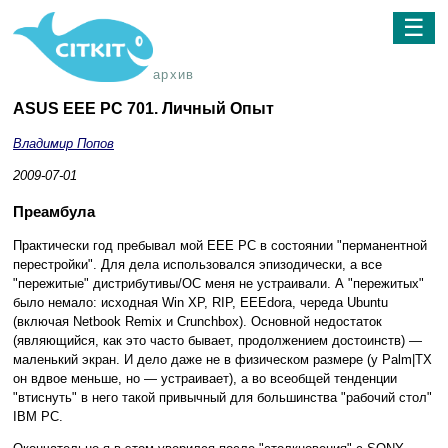
☰
архив
ASUS EEE PC 701. Личный Опыт
Владимир Попов
2009-07-01
Преамбула
Практически год пребывал мой EEE PC в состоянии "перманентной
перестройки". Для дела использовался эпизодически, а все
"пережитые" дистрибутивы/ОС меня не устраивали. А "пережитых"
было немало: исходная Win XP, RIP, EEEdora, череда Ubuntu
(включая Netbook Remix и Crunchbox). Основной недостаток
(являющийся, как это часто бывает, продолжением достоинств) —
маленький экран. И дело даже не в физическом размере (у Palm|TX
он вдвое меньше, но — устраивает), а во всеобщей тенденции
"втиснуть" в него такой привычный для большинства "рабочий стол"
IBM PC.