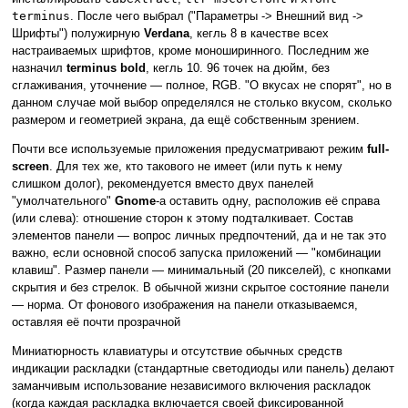
terminus
. После чего выбрал ("Параметры -> Внешний вид ->
Шрифты") полужирную
Verdana
, кегль 8 в качестве всех
настраиваемых шрифтов, кроме моноширинного. Последним же
назначил
terminus bold
, кегль 10. 96 точек на дюйм, без
сглаживания, уточнение — полное, RGB. "О вкусах не спорят", но в
данном случае мой выбор определялся не столько вкусом, сколько
размером и геометрией экрана, да ещё собственным зрением.
Почти все используемые приложения предусматривают режим
full-
screen
. Для тех же, кто такового не имеет (или путь к нему
слишком долог), рекомендуется вместо двух панелей
"умолчательного"
Gnome
-а оставить одну, расположив её справа
(или слева): отношение сторон к этому подталкивает. Состав
элементов панели — вопрос личных предпочтений, да и не так это
важно, если основной способ запуска приложений — "комбинации
клавиш". Размер панели — минимальный (20 пикселей), с кнопками
скрытия и без стрелок. В обычной жизни скрытое состояние панели
— норма. От фонового изображения на панели отказываемся,
оставляя её почти прозрачной
Миниатюрность клавиатуры и отсутствие обычных средств
индикации раскладки (стандартные светодиоды или панель) делают
заманчивым использование независимого включения раскладок
(когда каждая раскладка включается своей фиксированной