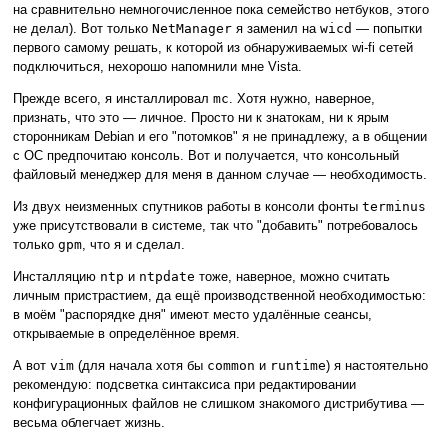
на сравнительно немногочисленное пока семейство нетбуков, этого
не делал). Вот только
NetManager
я заменил на
wicd
— попытки
первого самому решать, к которой из обнаруживаемых wi-fi сетей
подключиться, нехорошо напомнили мне Vista.
Прежде всего, я инсталлировал
mc
. Хотя нужно, наверное,
признать, что это — личное. Просто ни к знатокам, ни к ярым
сторонникам Debian и его "потомков" я не принадлежу, а в общении
с ОС предпочитаю консоль. Вот и получается, что консольный
файловый менеджер для меня в данном случае — необходимость.
Из двух неизменных спутников работы в консоли фонты
terminus
уже присутствовали в системе, так что "добавить" потребовалось
только
gpm
, что я и сделал.
Инсталляцию
ntp
и
ntpdate
тоже, наверное, можно считать
личным пристрастием, да ещё производственной необходимостью:
в моём "распорядке дня" имеют место удалённые сеансы,
открываемые в определённое время.
А вот
vim
(для начала хотя бы
common
и
runtime
) я настоятельно
рекомендую: подсветка синтаксиса при редактировании
конфигурационных файлов не слишком знакомого дистрибутива —
весьма облегчает жизнь.