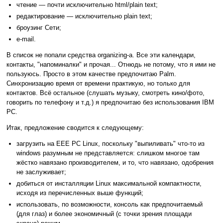
чтение — почти исключительно html/plain text;
редактирование — исключительно plain text;
броузинг Сети;
e-mail.
В список не попали средства organizing-а. Все эти календари,
контакты, "напоминалки" и прочая... Отнюдь не потому, что я ими не
пользуюсь. Просто в этом качестве предпочитаю Palm.
Синхронизацию время от времени практикую, но только для
контактов. Всё остальное (слушать музыку, смотреть кино/фото,
говорить по телефону и т.д.) я предпочитаю без использования IBM
PC.
Итак, предложение сводится к следующему:
загрузить на EEE PC Linux, поскольку "выпиливать" что-то из
windows разумным не представляется: слишком многое там
жёстко навязано производителем, и то, что навязано, одобрения
не заслуживает;
добиться от инсталляции Linux максимальной компактности,
исходя из перечисленных выше функций;
использовать, по возможности, консоль как предпочитаемый
(для глаз) и более экономичный (с точки зрения площади