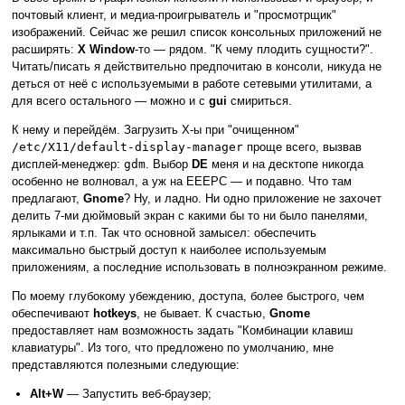
почтовый клиент, и медиа-проигрыватель и "просмотрщик"
изображений. Сейчас же решил список консольных приложений не
расширять:
X Window
-то — рядом. "К чему плодить сущности?".
Читать/писать я действительно предпочитаю в консоли, никуда не
деться от неё с используемыми в работе сетевыми утилитами, а
для всего остального — можно и с
gui
смириться.
К нему и перейдём. Загрузить Х-ы при "очищенном"
/etc/X11/default-display-manager
проще всего, вызвав
дисплей-менеджер:
gdm
. Выбор
DE
меня и на десктопе никогда
особенно не волновал, а уж на EEEPC — и подавно. Что там
предлагают,
Gnome
? Ну, и ладно. Ни одно приложение не захочет
делить 7-ми дюймовый экран с какими бы то ни было панелями,
ярлыками и т.п. Так что основной замысел: обеспечить
максимально быстрый доступ к наиболее используемым
приложениям, а последние использовать в полноэкранном режиме.
По моему глубокому убеждению, доступа, более быстрого, чем
обеспечивают
hotkeys
, не бывает. К счастью,
Gnome
предоставляет нам возможность задать "Комбинации клавиш
клавиатуры". Из того, что предложено по умолчанию, мне
представляются полезными следующие:
Alt+W
— Запустить веб-браузер;