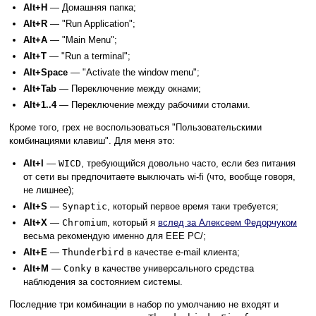
Alt+H
— Домашняя папка;
Alt+R
— "Run Application";
Alt+A
— "Main Menu";
Alt+T
— "Run a terminal";
Alt+Space
— "Activate the window menu";
Alt+Tab
— Переключение между окнами;
Alt+1..4
— Переключение междy рабочими столами.
Кроме того, грех не воспользоваться "Пользовательскими
комбинациями клавиш". Для меня это:
Alt+I
—
WICD
, требующийся довольно часто, если без питания
от сети вы предпочитаете выключать wi-fi (что, вообще говоря,
не лишнее);
Alt+S
—
Synaptic
, который первое время таки требуется;
Alt+X
—
Chromium
, который я
вслед за Алексеем Федорчуком
весьма рекомендую именно для EEE PC/;
Alt+E
—
Thunderbird
в качестве e-mail клиента;
Alt+M
—
Conky
в качестве универсального средства
наблюдения за состоянием системы.
Последние три комбинации в набор по умолчанию не входят и