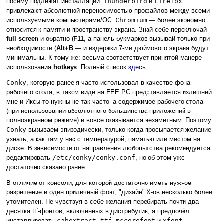
посему подлежат инсталляции.
Thunderbird
и
Firefox
привлекают абсолютной переносимостью профайлов между всеми
используемыми компьютерами/ОС.
Chromium
— более экономно
относится к памяти и пространству экрана. Знай себе переключай
full screen
и обратно (
F11
, а панель букмарков вызывай только при
необходимости (
Alt+B
— и издержки 7-ми дюймового экрана будут
минимальны. К тому же: весьма соответствует принятой манере
использования
hotkeys
. Полный список
здесь
.
Conky
, которую ранее я часто использовал в качестве фона
рабочего стола, в таком виде на EEE PC представляется излишней:
мне и Иксы-то нужны не так часто, а содержимое рабочего стола
(при использовании абсолютного большинства приложений в
полноэкранном режиме) и вовсе оказывается незаметным. Поэтому
Conky
вызываем эпизодически, только когда просыпается желание
узнать, а как там у нас с температурой, памятью или местом на
диске. В зависимости от направления любопытства рекомендуется
редактировать
/etc/conky/conky.conf
, но об этом уже
достаточно сказано ранее.
В отличие от консоли, для которой достаточно иметь нужное
разрешение и один приличный фонт, "дизайн" Х-ов несколько более
утомителен. Не чувствуя в себе желания перебирать почти два
десятка ttf-фонтов, включённых в дистрибутив, я предпочёл
инсталлировать
cabextract
,
ttf-mscorefont
и
xfont-