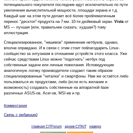
потенциального покупателя последние идут исключительно по пути
увеличения вычислительной мощности, площади экрана и т.д.
Каждый шаг на этом пути делает всё более проблематичным
перенос "десктоп"-продукта на 7-ми..10-ти дюймовый экран.
Vista
от
MS — лучшая (или, правильнее сказать: худшая?) тому
иллюстрация.
Специализированное, "нишевое" применение нетбуков, однако,
вполне оправдано. И в связи с этим стоит поблагодарить Linux-
сообщество за энтузиазм в отношении устройств этого класса. Уже
сейчас средствами Linux можно "подогнать" нетбук под
собственные задачи или личные пожелания. Исповедующие
аналогичную логику производители создают таким образом
специализированные "читалки" и смартфоны. Нам же остаётся либо
пользоваться их продуктами, либо (если есть желание и
возможность) создавать собственные на аппаратной базе
различных ASUS-ов, Acer-ов, MSI-ев и пр.
Комментарии
Связь с редакцией
главная CITForum
·
архив CITKIT
·
наверх