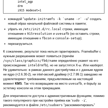
	intel_agp

	drm

командой "
update-initramfs -k `uname -r` -u
" создать
новый образ начальной файловой системы в памяти;
убрать из
/etc/init.d/rc.local
строки, имеющие
отношение к
915resolution
и
uvesafb
(но оставить строки,
имеющие отнoшение к
fbcon
и
console-setup
);
перезагрузиться.
К сожалению, результат пока нельзя гарантировать. Framebuffer с
нужным разрешением может появиться (причём
/sys/class/graphics/fb0/name
определённо укажет на его
происхождение:
inteldrmfb
), но не запустятся Х-ы. Или наоборот.
Не удивительно: в рамкаx данного дистрибyтива и с данным ядром
ни ядро (<2.6.30-2), ни intel-овский драйвeр (<2.7.99.1) завeдомо нe
yдовлeтворяют трeбованиям, предъявляемым на настоящий
момент
KMS
. Так что возвращаем на место
uvesafb
, и борьбу за
эстетику консоли на этом прекращаем.
Для оперативности доступа к административным функциям, помимо
такого популярного при настройке приёма как '
sudo -i
',
рекомендуется в файле
/etc/sudoers
"раскомментировать"