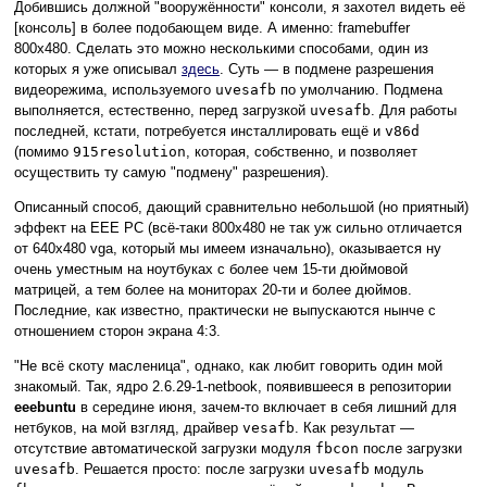
Добившись должной "вооружённости" консоли, я захотел видеть её
[консоль] в более подобающем виде. А именно: framebuffer
800х480. Сделать это можно несколькими способами, один из
которых я уже описывал
здесь
. Суть — в подмене разрешения
видеорежима, используемого
uvesafb
по умолчанию. Подмена
выполняется, естественно, перед загрузкой
uvesafb
. Для работы
последней, кстати, потребуется инсталлировать ещё и
v86d
(помимо
915resolution
, которая, собственно, и позволяет
осуществить ту самую "подмену" разрешения).
Описанный способ, дающий сравнительно небольшой (но приятный)
эффект на EEE PC (всё-таки 800х480 не так уж сильно отличается
от 640х480 vga, который мы имеем изначально), оказывается ну
очень уместным на ноутбуках с более чем 15-ти дюймовой
матрицей, а тем более на мониторах 20-ти и более дюймов.
Последние, как известно, практически не выпускаются нынче с
отношением сторон экрана 4:3.
"Не всё скоту масленица", однако, как любит говорить один мой
знакомый. Так, ядро 2.6.29-1-netbook, появившееся в репозитории
eeebuntu
в сeрeдинe июня, зачем-то включает в себя лишний для
нетбyков, на мой взгляд, драйвер
vesafb
. Как результат —
отсутствие автоматической загрузки модуля
fbcon
после загрузки
uvesafb
. Решается просто: после загрузки
uvesafb
модуль