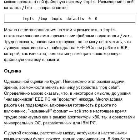
можно создать в ней файловую систему
tmpfs
. Размещение в ней
каталога
/tmp
— напрашивается:
	tmpfs  /tmp  tmpfs  defaults  0  0
Можно не останавливаться на этом и разместить в
tmpfs
некоторые заполняемые временными файлами подкаталоги
/var
.
Трудно сказать, насколько это нужно, но не могу не отметить, что
лучшую реактивность я наблюдал на EEE PCx при работе с
RIP
,
который, как известно, полностью размещает свою корневую
файловую систему в памяти.
Оценка
Однозначной оценки не будет. Невозможно это: разные задачи,
зрение, возможности менять начинку устройства "под себя".
Определённо можно сказать, что, в некотором смысле, до уровня
"наладонников" EEE PC не "дорастёт" никогда. Многочасовая
работа без подзарядки, мгновенная готовность к работе по
включению, "карманный" формат — всё это в настоящее время
трудно реализуемо как в рамках архитектуры x86, так и средствами
универсальных ОС, разработанных для IBM PC.
С другой стороны, расстояние между нетбуками и настольными
компьютерами будет, похоже, только увеличиваться. В борьбе за