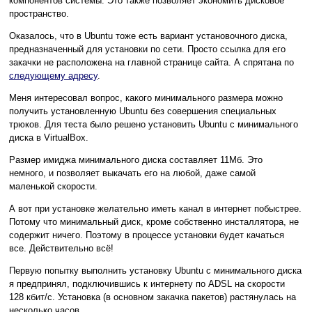
компонентов системы. Это также позволяет экономить дисковое
пространство.
Оказалось, что в Ubuntu тоже есть вариант установочного диска,
предназначенный для установки по сети. Просто ссылка для его
закачки не расположена на главной странице сайта. А спрятана по
следующему адресу
.
Меня интересовал вопрос, какого минимального размера можно
получить установленную Ubuntu без совершения специальных
трюков. Для теста было решено установить Ubuntu c минимального
диска в VirtualBox.
Размер имиджа минимального диска составляет 11Mб. Это
немного, и позволяет выкачать его на любой, даже самой
маленькой скорости.
А вот при установке желательно иметь канал в интернет побыстрее.
Потому что минимальный диск, кроме собственно инсталлятора, не
содержит ничего. Поэтому в процессе установки будет качаться
все. Действительно всё!
Первую попытку выполнить установку Ubuntu с минимального диска
я предпринял, подключившись к интернету по ADSL на скорости
128 кбит/с. Установка (в основном закачка пакетов) растянулась на
несколько часов.