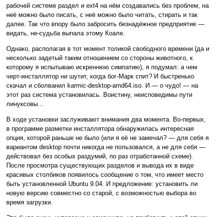
рабочей системе раздел и ext4 на нём создавались без проблем, на
неё можно было писать, с неё можно было читать, стирать и так
далее. Так что впору было забросить безнадёжное предприятие —
видать, не-судьба выпала этому Коале.
Однако, располагая в тот момент толикой свободного времени (да и
несколько задетый таким отношением со стороны животного, к
которому я испытываю искреннюю симпатию), я подумал: а чем
черт-инсталлятор ни шутит, когда бог-Марк спит? И быстренько
скачал и сболванил karmic-desktop-amd64.iso. И — о чудо! — на
этот раз система установилась. Воистину, неисповедимы пути
линуксовы...
В ходе установки заслуживают внимания два момента. Во-первых,
в программе разметки инсталлятора обнаружилась интересная
опция, которой раньше не было (или я её не замечал? — для себя я
вариантом desktop почти никогда не пользовался, а не для себя —
действовал без особых раздумий, по раз отработанной схеме).
После просмотра существующих разделов и вывода их в виде
красивых столбиков появилось сообщение о том, что имеет место
быть установленной Ubuntu 9.04. И предложение: установить ли
новую версию совместно со старой, с возможностью выбора во
время загрузки.