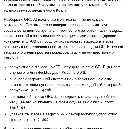
компьютере он не обнаружил, и потому загрузить можно было
только свежеустановленного Коалу.
Разборки с GRUB2 входили в мои планы — но не самые
ближайшие. Поэтому перво-наперво пришлось заниматься
восстановлением загрузчика — точнее, его затёртой части, stage1,
записываемой в загрузочный сектор диска или раздела (прочие
компоненты GRUB от прошлой инсталляции, stage1.5 и stage2,
остались в неприкосновенности). Кто не знает — для GRUB первой
версии это очень простая процедура, и для её осуществления
следует
загрузиться с любого LiveCD, несущего на себе GRUB (в моём
случае это был desktop-диск Xubuntu 9.04);
в консоли загруженной системы или в терминальном окне
вызвать от лица суперпользователя шелл-подобный интерфейс
загрузчика:
$ su grub
;
в командной строке GRUB'а определить сначала устройство,
несущее его компоненты, в моём случае так:
grub> root
(hd0,0)
;
установить stage1 в загрузочный сектор нужного устройства:
grub> setup (hd0)
.
Для выполнения всех указанных действий монтирование