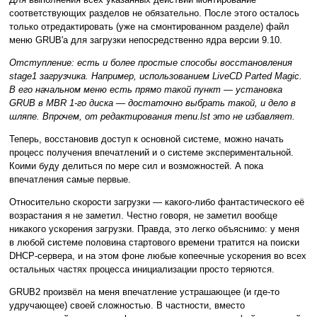
соответствующих разделов не обязательно. После этого осталось
только отредактировать (уже на смонтированном разделе) файл
меню GRUB'а для загрузки непосредственно ядра версии 9.10.
Отступление: есть и более простые способы восстановления
stage1 загрузчика. Например, использованием LiveCD Parted Magic.
В его начальном меню есть прямо такой пункт — установка
GRUB в MBR 1-го диска — достаточно выбрать такой, и дело в
шляпе. Впрочем, от редактирования menu.lst это не избавляет.
Теперь, восстановив доступ к основной системе, можно начать
процесс получения впечатлений и о системе экспериментальной.
Коими буду делиться по мере сил и возможностей. А пока
впечатления самые первые.
Относительно скорости загрузки — какого-либо фантастического её
возрастания я не заметил. Честно говоря, не заметил вообще
никакого ускорения загрузки. Правда, это легко объяснимо: у меня
в любой системе половина стартового времени тратится на поиски
DHCP-сервера, и на этом фоне любые копеечные ускорения во всех
остальных частях процесса инициализации просто теряются.
GRUB2 произвёл на меня впечатление устрашающее (и где-то
удручающее) своей сложностью. В частности, вместо