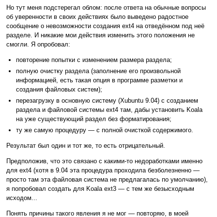
Но тут меня подстерегал облом: после ответа на обычные вопросы
об уверенности в своих действиях было выведено радостное
сообщение о невозможности создания ext4 на отведённом под неё
разделе. И никакие мои действия изменить этого положения не
смогли. Я опробовал:
повторение попытки с изменением размера раздела;
полную очистку раздела (заполнение его произвольной
информацией, есть такая опция в программе разметки и
создания файловых систем);
перезагрузку в основную систему (Xubuntu 9.04) с созданием
раздела и файловой системы ext4 там, дабы установить Koala
на уже существующий раздел без форматирования;
ту же самую процедуру — с полной очисткой содержимого.
Результат был один и тот же, то есть отрицательный.
Предположив, что это связано с какими-то недоработками именно
для ext4 (хотя в 9.04 эта процедура проходила безболезненно —
просто там эта файловая система не предлагалась по умолчанию),
я попробовал создать для Koala ext3 — с тем же безысходным
исходом...
Понять причины такого явления я не мог — повторяю, в моей