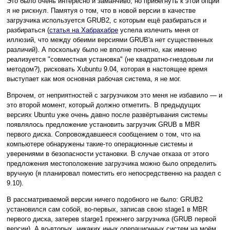
Это было очень интересно и заманчиво, но прибегнуть к этой опции
я не рискнул. Памятуя о том, что в новой версии в качестве
загрузчика используется GRUB2, с которым ещё разбираться и
разбираться (
статья на Хабрахабре
успела излечить меня от
иллюзий, что между обеими версиями GRUB'а нет существенных
различий). А поскольку было не вполне понятно, как именно
реализуется "совместная установка" (не квадратно-гнездовым ли
методом?), рисковать Xubuntu 9.04, которая в настоящее время
выступает как моя основная рабочая система, я не мог.
Впрочем, от неприятностей с загрузчиком это меня не избавило — и
это второй момент, который должно отметить. В предыдущих
версиях Ubuntu уже очень давно после развёртывания системы
появлялось предложение установить загрузчик GRUB в MBR
первого диска. Сопровождавшееся сообщением о том, что на
компьютере обнаружены такие-то операционные системы и
уверениями в безопасности установки. В случае отказа от этого
предложения местоположение загрузчика можно было определить
вручную (я планировал поместить его непосредственно на раздел с
9.10).
В рассматриваемой версии ничего подобного не было: GRUB2
установился сам собой, во-первых, записав свою stage1 в MBR
первого диска, затерев starge1 прежнего загрузчика (GRUB первой
версии). А во-вторых, никаких иных операционных систем на моём