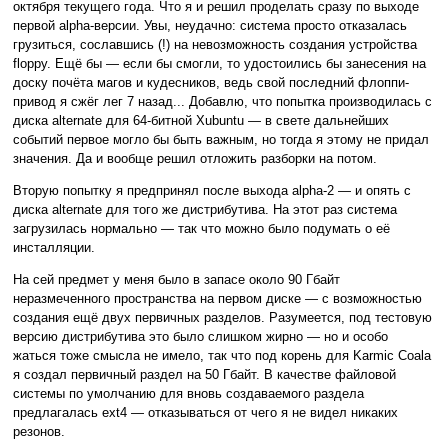
октября текущего года. Что я и решил проделать сразу по выходе
первой alpha-версии. Увы, неудачно: система просто отказалась
грузиться, сославшись (!) на невозможность создания устройства
floppy. Ещё бы — если бы смогли, то удостоились бы занесения на
доску почёта магов и кудесников, ведь свой последний флоппи-
привод я сжёг лег 7 назад... Добавлю, что попытка производилась с
диска alternate для 64-битной Xubuntu — в свете дальнейших
событий первое могло бы быть важным, но тогда я этому не придал
значения. Да и вообще решил отложить разборки на потом.
Вторую попытку я предпринял после выхода alpha-2 — и опять с
диска alternate для того же дистрибутива. На этот раз система
загрузилась нормально — так что можно было подумать о её
инсталляции.
На сей предмет у меня было в запасе около 90 Гбайт
неразмеченного пространства на первом диске — с возможностью
создания ещё двух первичных разделов. Разумеется, под тестовую
версию дистрибутива это было слишком жирно — но и особо
жаться тоже смысла не имело, так что под корень для Karmic Coala
я создал первичный раздел на 50 Гбайт. В качестве файловой
системы по умолчанию для вновь создаваемого раздела
предлагалась ext4 — отказываться от чего я не видел никаких
резонов.