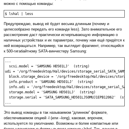
можно с помощью команды:
$ lshal | less
Предупреждаю, вывод её будет весьма длинным (почему и
целесообразно передать его команде less). Зато внимательное его
рассмотрение даст практически исчерпывающую информацию о
наличных устройствах и их параметрах, почему нам ещё придётся к
ней возвращаться. Например, так выглядит фрагмент, относящийся
к 500-гигабайтному SATA-винчестеру Samsung:
...

  scsi.model = 'SAMSUNG HD501LJ'  (string)

udi = '/org/freedesktop/Hal/devices/storage_serial_SATA_SAMSUN
  block.storage_device = '/org/freedesktop/Hal/devices/storage
  info.product = 'SAMSUNG HD501LJ'  (string)

  info.udi = '/org/freedesktop/Hal/devices/storage_serial_SATA
  storage.model = 'SAMSUNG HD501LJ'  (string)

  storage.serial = 'SATA_SAMSUNG_HD501LJS0MUJ1EPB12062'  (stri
...
Это вывод команды в так называемом “длинном” формате,
обеспечиваемом опцией -l (или –long), каковая, впрочем,
используется по умолчанию. Возможны и более компактные или
более удочитаемые формы вывода команды lshal. Так, данная в