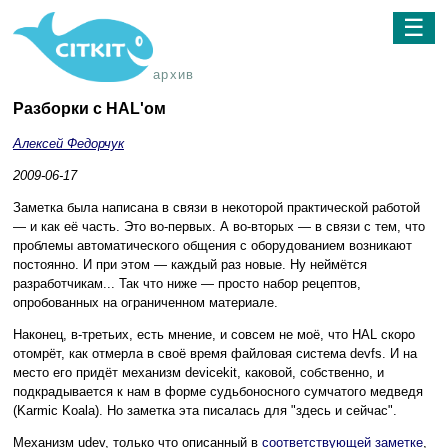
☰
архив
Разборки с HAL'ом
Алексей Федорчук
2009-06-17
Заметка была написана в связи в некоторой практической работой
— и как её часть. Это во-первых. А во-вторых — в связи с тем, что
проблемы автоматического общения с оборудованием возникают
постоянно. И при этом — каждый раз новые. Ну неймётся
разработчикам... Так что ниже — просто набор рецептов,
опробованных на ограниченном материале.
Наконец, в-третьих, есть мнение, и совсем не моё, что HAL скоро
отомрёт, как отмерла в своё время файловая система devfs. И на
место его придёт механизм devicekit, каковой, собственно, и
подкрадывается к нам в форме судьбоносного сумчатого медведя
(Karmic Koala). Но заметка эта писалась для "здесь и сейчас".
Механизм udev, только что описанный в
соответствующей заметке
,