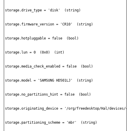
storage.drive_type = 'disk'  (string)

storage.firmware_version = 'CR10'  (string)

storage.hotpluggable = false  (bool)

storage.lun = 0  (0x0)  (int)

storage.media_check_enabled = false  (bool)

storage.model = 'SAMSUNG HD501LJ'  (string)

storage.no_partitions_hint = false  (bool)

storage.originating_device = '/org/freedesktop/Hal/devices/com
storage.partitioning_scheme = 'mbr'  (string)
