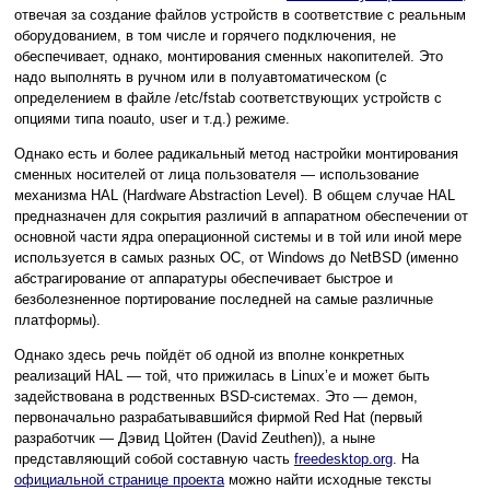
отвечая за создание файлов устройств в соответствие с реальным
оборудованием, в том числе и горячего подключения, не
обеспечивает, однако, монтирования сменных накопителей. Это
надо выполнять в ручном или в полуавтоматическом (с
определением в файле /etc/fstab соответствующих устройств с
опциями типа noauto, user и т.д.) режиме.
Однако есть и более радикальный метод настройки монтирования
сменных носителей от лица пользователя — использование
механизма HAL (Hardware Abstraction Level). В общем случае HAL
предназначен для сокрытия различий в аппаратном обеспечении от
основной части ядра операционной системы и в той или иной мере
используется в самых разных ОС, от Windows до NetBSD (именно
абстрагирование от аппаратуры обеспечивает быстрое и
безболезненное портирование последней на самые различные
платформы).
Однако здесь речь пойдёт об одной из вполне конкретных
реализаций HAL — той, что прижилась в Linux’е и может быть
задействована в родственных BSD-системах. Это — демон,
первоначально разрабатывавшийся фирмой Red Hat (первый
разработчик — Дэвид Цойтен (David Zeuthen)), а ныне
представляющий собой составную часть
freedesktop.org
. На
официальной странице проекта
можно найти исходные тексты