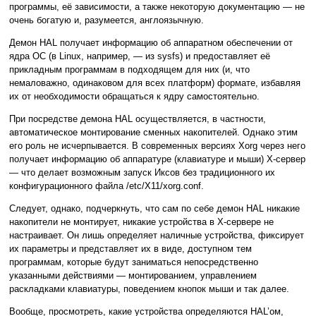
программы, её зависимости, а также некоторую документацию — не
очень богатую и, разумеется, англоязычную.
Демон HAL получает информацию об аппаратном обеспечении от
ядра ОС (в Linux, например, — из sysfs) и предоставляет её
прикладным программам в подходящем для них (и, что
немаловажно, одинаковом для всех платформ) формате, избавляя
их от необходимости обращаться к ядру самостоятельно.
При посредстве демона HAL осуществляется, в частности,
автоматическое монтирование сменных накопителей. Однако этим
его роль не исчерпывается. В современных версиях Xorg через него
получает информацию об аппаратуре (клавиатуре и мыши) X-сервер
— что делает возможным запуск Иксов без традиционного их
конфигурационного файла /etc/X11/xorg.conf.
Следует, однако, подчеркнуть, что сам по себе демон HAL никакие
накопители не монтирует, никакие устройства в X-сервере не
настраивает. Он лишь определяет наличные устройства, фиксирует
их параметры и представляет их в виде, доступном тем
программам, которые будут заниматься непосредственно
указанными действиями — монтированием, управлением
раскладками клавиатуры, поведением кнопок мыши и так далее.
Вообще, просмотреть, какие устройства определяются HAL’ом,