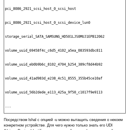
pci_8086_2921_scsi_host_0_scsi_host

pci_8086_2921_scsi_host_0_scsi_device_lun0

storage_serial_SATA_SAMSUNG_HD501LJS0MUJ1EPB12062

volume_uuid_69458f4c_c6d5_4102_a5ea_083593dbc811

volume_uuid_eb0b9b6c_8102_4704_b254_389cf8d44b92

volume_uuid_41ad983d_e238_4c51_8555_355b45ce10af

volume_uuid_56b2dede_e113_425a_9f50_c1017f9e9113

...
Посредством lshal с опцией -u можно вытащить сведения о некоем
конкретном устройстве. Для чего нужно только знать его UDI