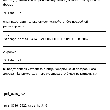
форме
$ lshal -s
она представит только список устройств, без подробной
расшифровки:
...

storage_serial_SATA_SAMSUNG_HD501LJS0MUJ1EPB12062

...
А форма
$ lshal -t
выведёт список устройств в виде иерархически построенного
дерева. Например, для того же диска это будет выглядеть так:
...

pci_8086_2921

pci_8086_2921_scsi_host_0
