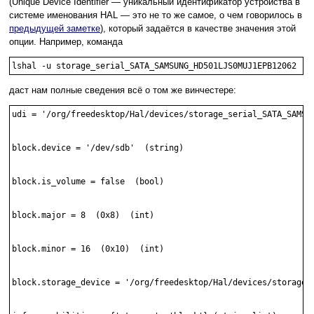
(Unique Device Identifier — уникальный идентификатор устройства в
системе именования HAL — это не то же самое, о чем говорилось в
предыдущей заметке
), который задаётся в качестве значения этой
опции. Например, команда
lshal -u storage_serial_SATA_SAMSUNG_HD501LJS0MUJ1EPB12062
даст нам полные сведения всё о том же винчестере:
udi = '/org/freedesktop/Hal/devices/storage_serial_SATA_SAMSUN
block.device = '/dev/sdb'  (string)

block.is_volume = false  (bool)

block.major = 8  (0x8)  (int)

block.minor = 16  (0x10)  (int)

block.storage_device = '/org/freedesktop/Hal/devices/storage_s