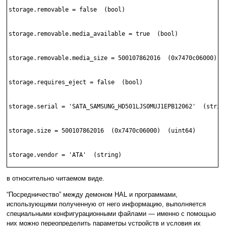
storage.removable = false  (bool)

storage.removable.media_available = true  (bool)

storage.removable.media_size = 500107862016  (0x7470c06000)  (
storage.requires_eject = false  (bool)

storage.serial = 'SATA_SAMSUNG_HD501LJS0MUJ1EPB12062'  (string
storage.size = 500107862016  (0x7470c06000)  (uint64)

storage.vendor = 'ATA'  (string)
в относительно читаемом виде.
“Посредничество” между демоном HAL и программами,
использующими полученную от него информацию, выполняется
специальными конфигурационными файлами — именно с помощью
них можно переопределить параметры устройств и условия их