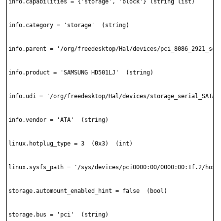
info.capabilities = {'storage', 'block'} (string list)

info.category = 'storage'  (string)

info.parent = '/org/freedesktop/Hal/devices/pci_8086_2921_scsi
info.product = 'SAMSUNG HD501LJ'  (string)

info.udi = '/org/freedesktop/Hal/devices/storage_serial_SATA_S
info.vendor = 'ATA'  (string)

linux.hotplug_type = 3  (0x3)  (int)

linux.sysfs_path = '/sys/devices/pci0000:00/0000:00:1f.2/host1
storage.automount_enabled_hint = false  (bool)

storage.bus = 'pci'  (string)
