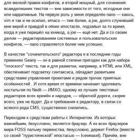
для мелкой правки конфигов, и второй мощный, для сочинения
всамделишних текстов — вне зависимости от того, исходные они
или нарративные. На первую роль у меня определён nano — каюсь,
vim я так и не осилил, emacs — тем более, а joe, долго служивший
мне верой и правдой в обоих ипостасях, подзабыл за то время,
когда я уже перешёл на юникод, а joe — ещё нет. Да и со своим
делом — редактированием системных и пользовательских
конфигов, — nano справляется более чем успешно.
В качестве "сочинительского" редактора я в последние годы
применяю Geany — он в равной степени пригоден как для набора
"плоского" текста, так и для разметки, например, в HTML или XML,
обеспечивает подсветку синтаксиса, обладает развитыми
средствами управления проектами и рядом прочих приятных
особенностей . И хотя время от времени начинает одолевать
ностальгия по Nedit — ИМХО, одному из лучших текстовых
редакторов всех времён и народов, — обратной дороги, скорее
всего, уже не будет. Да и требования к редактору, в связи со
всякого рода CMS, существенно снизились.
Переходим к средствам работы с Интернетом. Из которых
важнейшим, безусловно, является браузер. А из всех браузеров
мира FOSS пальму первенства, безусловно, держит Firefox (вместе
со своей "пуристической" ипостасью — Iceweasel). Причём, вне