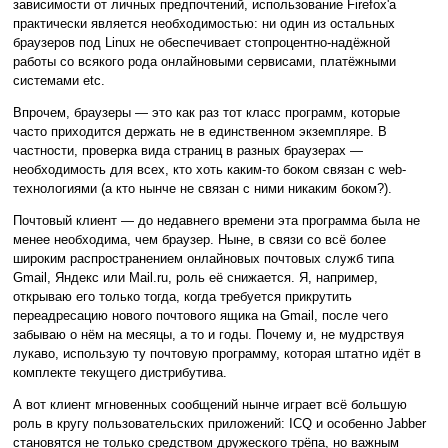
зависимости от личных предпочтений, использование Firefox'а
практически является необходимостью: ни один из остальных
браузеров под Linux не обеспечивает стопроцентно-надёжной
работы со всякого рода онлайновыми сервисами, платёжными
системами etc.
Впрочем, браузеры — это как раз тот класс программ, которые
часто приходится держать не в единственном экземпляре. В
частности, проверка вида страниц в разных браузерах —
необходимость для всех, кто хоть каким-то боком связан с web-
технологиями (а кто нынче не связан с ними никаким боком?).
Почтовый клиент — до недавнего времени эта программа была не
менее необходима, чем браузер. Ныне, в связи со всё более
широким распространением онлайновых почтовых служб типа
Gmail, Яндекс или Mail.ru, роль её снижается. Я, например,
открываю его только тогда, когда требуется прикрутить
переадресацию нового почтового ящика на Gmail, после чего
забываю о нём на месяцы, а то и годы. Почему и, не мудрствуя
лукаво, использую ту почтовую программу, которая штатно идёт в
комплекте текущего дистрибутива.
А вот клиент мгновенных сообщений нынче играет всё большую
роль в кругу пользовательских приложений: ICQ и особенно Jabber
становятся не только средством дружеского трёпа, но важным