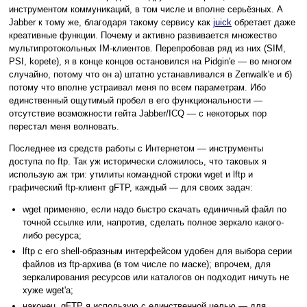
инструментом коммуникаций, в том числе и вполне серьёзных. А
Jabber к тому же, благодаря такому сервису как
juick
обретает даже
креативные функции. Почему и активно развивается множество
мультипротокольных IM-клиентов. Перепробовав ряд из них (SIM,
PSI, kopete), я в конце концов остановился на Pidgin'е — во многом
случайно, потому что он а) штатно устанавливался в Zenwalk'е и б)
потому что вполне устраивал меня по всем параметрам. Ибо
единственный ощутимый пробел в его функциональности —
отсутствие возможности гейта Jabber/ICQ — с некоторых пор
перестал меня волновать.
Последнее из средств работы с Интернетом — инструменты
доступа по ftp. Так уж исторически сложилось, что таковых я
использую аж три: утилиты командной строки wget и lftp и
графический ftp-клиент gFTP, каждый — для своих задач:
wget применяю, если надо быстро скачать единичный файл по
точной ссылке или, напротив, сделать полное зеркало какого-
либо ресурса;
lftp с его shell-образным интерфейсом удобен для выбора серии
файлов из ftp-архива (в том числе по маске); впрочем, для
зеркалирования ресурсов или каталогов он подходит ничуть не
хуже wget'а;
наконец, gFTP я использую с единственной целью — для