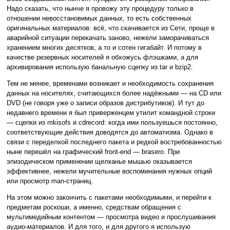
Надо сказать, что нынче я провожу эту процедуру только в
отношении невосстановимых данных, то есть собственных
оригинальных материалов: всё, что скачивается из Сети, проще в
аварийной ситуации перекачать заново, нежели заморачиваться
хранением многих десятков, а то и сотен гигабайт. И потому в
качестве резервных носителей я обхожусь флэшками, а для
архивирования использую банальную сцепку из tar и bzip2.
Тем не менее, временами возникает и необходимость сохранения
данных на носителях, считающихся более надёжными — на CD или
DVD (не говоря уже о записи образов дистрибутивов). И тут до
недавнего времени я был приверженцем утилит командной строки
— сцепки из mkisofs и cdrecord: когда ими пользуешься постоянно,
соответствующие действия доводятся до автоматизма. Однако в
связи с переделкой последнего пакета и редкой востребованностью
ныне перешёл на графический front-end — brasero. При
эпизодическом применении щелканье мышью оказывается
эффективнее, нежели мучительные воспоминания нужных опций
или просмотр man-страниц.
На этом можно закончить с пакетами необходимыми, и перейти к
предметам роскоши, а именно, средствам обращения с
мультимедийным контентом — просмотра видео и прослушивания
аудио-материалов. И для того, и для другого я использую