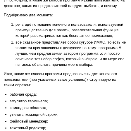
И посмотрим, а какие же классы программ нужны пользователю на
десктопе, каких их представителей следует выбрать, и почему.
Подчёркиваю два момента:
речь идёт о машине конечного пользователя, используемой
преимущественно для работы, развлекательная функция
которой рассматривается как бесплатное приложение;
всё сказанное представляет собой сугубое ИМХО, то есть не
является приглашением к дискуссии на тему: программа А
лучше, чем предлагаемая автором программа Б; я просто
описываю тот набор софта, который выбираю, и по мере сил
пытаюсь объяснить причины моего выбора.
Итак, какие же классы программ предназначены для конечного
пользователя (при указанных выше условиях)? Сгруппирую их
таким образом:
рабочая среда;
эмулятор терминала;
командная оболочка;
утилиты командной строки;
файловый менеджер;
текстовый редактор;