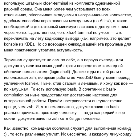
использую штатный xfce4-terminal из комплекта одноимённой
рабочей среды. Она меня более чем устраивает во всех
отношениях, обеспечивая вкладками в неограниченном количестве,
удобным способом переключения между ними (по Alt+#), а также
необходимый и достаточный минимум настроек с доступом к ним
через меню. Единственное, чего xfce4-terminal не умеет — это
переключать на лету кодировку вывода (как, например, это делает
konsole из KDE). Но со всеобщей юникодизацией эта проблема для
меня практически утратила актуальность.
Терминал существует не сам по себе, а в первую очередь для
доступа к утилитам командной строки посредством командной
оболочки пользователя (login shell). Долгие годы в этой роли я
использовал zsh, во время работы во FreeBSD был у меня период
увлечения tcsh'ем. Ныне, став старым и ленивым, я хожу как все —
по камушкам. То есть использую bash. В сочетании с bash-
completion он ныне предоставляет достаточно настроек для
интерактивной работы. Причём настраивается он существенно
проще, чем zsh. И, что немаловажно, документацию по bash
реально прочитать простому человеку — тогда как редкий юзер
осилит документацию по zsh хотя бы до половины.
Как известно, командная оболочка служит для выполнения команд
:) , то есть различных утилит. Их бессчётно, и каждому линуксоиду