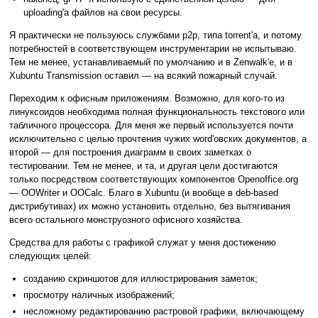
uploading'а файлов на свои ресурсы.
Я практически не пользуюсь службами p2p, типа torrent'а, и потому
потребностей в соответствующем инструментарии не испытываю.
Тем не менее, устанавливаемый по умолчанию и в Zenwalk'е, и в
Xubuntu Transmission оставил — на всякий пожарный случай.
Переходим к офисным приложениям. Возможно, для кого-то из
линуксоидов необходима полная функциональность текстового или
табличного процессора. Для меня же первый используется почти
исключительно с целью прочтения чужих word'овских документов, а
второй — для построения диаграмм в своих заметках о
тестировании. Тем не менее, и та, и другая цели достигаются
только посредством соответствующих компонентов Openoffice.org
— OOWriter и OOCalc. Благо в Xubuntu (и вообще в deb-based
дистрибутивах) их можно установить отдельно, без вытягивания
всего остального монструозного офисного хозяйства.
Средства для работы с графикой служат у меня достижению
следующих целей:
созданию скриншотов для иллюстрирования заметок;
просмотру наличных изображений;
несложному редактированию растровой графики, включающему