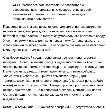
XFCE позволяет пользователю не заботиться о
второстепенных приложениях, сосредоточивая своё
внимание на главных, что особенно полезно для
начинающего пользователя.
Присоединяясь к сказанному, от себя добавлю: пользователю не
начинающему, который вдоволь наигрался во всякого рода
настройки, это полезно не менее: из умолчального состояния среду
Xfce я привожу к виду, для меня привычному (а, надо сказать, с
умолчальным он имеет очень мало общего) буквально за несколько
минут десятком щелчков мыши.
С выбором рабочей среды тесно связан вопрос используемых
шрифтов. Прошли времена, когда я радостно ставил любое только
что появившееся семейство гарнитур — в надежде отыскать идеал.
Ныне поиски идеала для меня закончены: для интерфейсных
элементов я использую шрифты семейства Dejavu, для
терминальных окон и текстового редактора (о которых речь пойдёт
позже) — шрифт Terminus Re. Правда, прочие шрифты тоже время
от времени ставлю — но в основном в экспериментальных целях.
Однако ни один из них пока не заставил меня сменить свои
предпочтения.
Кстати, о терминале... В качестве программы — эмулятора оного, я