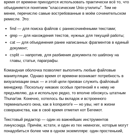
время от времени приходится использовать практически всё то, что
объединяется понятием "классические Unix-утилиты". Тем не
менее, перечислю самые востребованные в моём сочинительском
ремесле. Это:
find — для поиска файлов с раннесочинёнными текстами;
grep — для нахождения текстов, нужных для текущей работы;
cat — для объединения ранее написанных фрагментов в единый
документ;
csplit — напротив, для разбиения документа по шаблону на
главы, статьи, параграфы.
Командная оболочка позволяет выполнять любые файловые
манипуляции. Однако время от времени возникает потребность в
визуализации оных — и этой цели призван служить файловый
менеджер. Поскольку никаких особых претензий я к нему не
предъявляю, да и использую редко, то вполне обхожусь штатным
Thunar'ом. Конечно, хотелось бы вкладок и встроенного
терминального окна, как в konqueror'е — но увы, нет в жизни
совершенства, как в своё время отметил кот Бегемот.
Текстовый редактор — один из важнейших инструментов
линуксоида. Причём, кстати, и один из тех немногих, которые могут
понадобиться более чем в одном экземпляре: один простенький,