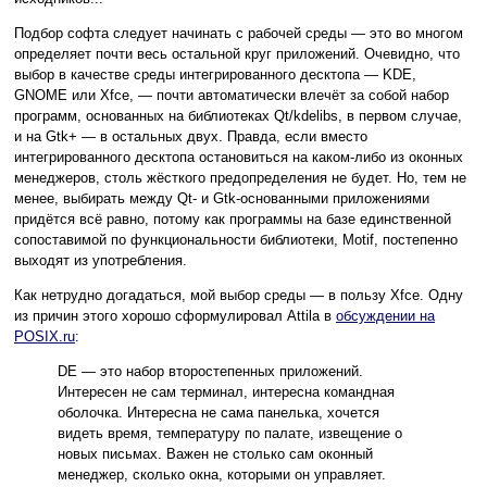
Подбор софта следует начинать с рабочей среды — это во многом
определяет почти весь остальной круг приложений. Очевидно, что
выбор в качестве среды интегрированного десктопа — KDE,
GNOME или Xfce, — почти автоматически влечёт за собой набор
программ, основанных на библиотеках Qt/kdelibs, в первом случае,
и на Gtk+ — в остальных двух. Правда, если вместо
интегрированного десктопа остановиться на каком-либо из оконных
менеджеров, столь жёсткого предопределения не будет. Но, тем не
менее, выбирать между Qt- и Gtk-основанными приложениями
придётся всё равно, потому как программы на базе единственной
сопоставимой по функциональности библиотеки, Motif, постепенно
выходят из употребления.
Как нетрудно догадаться, мой выбор среды — в пользу Xfce. Одну
из причин этого хорошо сформулировал Attila в
обсуждении на
POSIX.ru
:
DE — это набор второстепенных приложений.
Интересен не сам терминал, интересна командная
оболочка. Интересна не сама панелька, хочется
видеть время, температуру по палате, извещение о
новых письмах. Важен не столько сам оконный
менеджер, сколько окна, которыми он управляет.