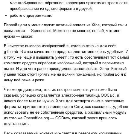
масштабирование, обрезание, коррекцию яркости/контрастности,
преобразование из одного формата в другой;
работе с диаграммами.
Первой цели у меня служит штатный апплет из Xfce, который так и
называется — Screenshot. Может он не многое, но всё, что мне
нужно — может.
В качестве вьювера изображений я недавно открыл для себя
gThumb. В этом качестве он представляется мне очень удобным. И
к тому же "ещё и вышивать умеет": то есть обеспечивает тот самый
комплекс средств обработки изображений, который я перечислил
выше. И для чего ранее приходилось использовать Gimp. Который
у меня тоже стоит (опять же на всякий пожарный), но прибегаю я к
нему всё реже и реже.
Что же до диаграмм, то с их построением, как уже тоже было
сказано, успешно справляется электронная таблица OOCalc, и
ничего более мне не нужно. Хотя для экспорта оных в растровые
форматы, пригодные к размещению в Сети, как оказалось, удобнее
использовать не её собственные средства, а рисовальный модуль
из того же Openoffice.org — OODraw, каковой также пришлось
доустановить.
Весь создаваемый контент нуждается в резервном копировании.