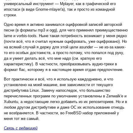
универсальный инструмент — Mplayer, как в графической его
ипостаси (в виде Gnome-mlayer'а), так и просто из командной
строки.
Одно время я активно занимался оцифровкой записей авторской
песни (в форматы mp3 и ogg), для чего применял преимущественно
lame и vorbis-tools. Ныне такая потребность возникает у меня редко
(почти всё, что я считал нужным оцифровать, уже оцифровано). Но
на всякий случай я держу для этой цели asunder — не из-за каких-
то его особых достоинств, а просто потому, что попался под руку,
да и умеет делать всё, что мне надо (см. краткую его
характеристику). В частности, преобразовывать аудио-треки в
формат flac, которому я в настоящее время отдаю предпочтение.
Вот практически и всё, что я использую каждодневно, и что
установлено на моей машине, вне зависимости от текущего
дистрибутива Linux. Замечу напоследок, что большинство
перечисленных программ по умолчанию установлены в Zenwalk'е и
Xubuntu, а недостающие легко добавить из их репозиториев. Но и в
любом другом дистрибутиве и даже ОС их использование отнюдь
не возбраняется. В частности, во FreeBSD набор приложений у
меня тот же самый.
Связь с редакцией