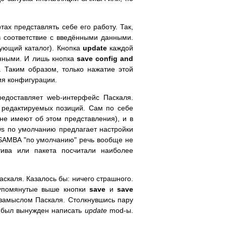
ах представлять себе его работу. Так,
 соответствие с введёнными данными.
вующий каталог). Кнопка
update
каждой
анными. И лишь кнопка
save config and
 Таким образом, только нажатие этой
ия конфигурации.
едоставляет web-интерфейс Паскаля.
е редактируемых позиций. Сам по себе
не имеют об этом представления), и в
ws по умолчанию предлагает настройки
 SAMBA "по умолчанию" речь вообще не
тива или пакета посчитали наиболее
аскаля. Казалось бы: ничего страшного.
 упомянутые выше кнопки
save
и
save
с замыслом Паскаля. Столкнувшись пару
я был вынужден написать
update
mod-ы.