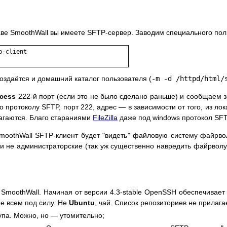
аве SmoothWall вы имеете SFTP-сервер. Заводим специального пол
-client

создаётся и домашний каталог пользователя (
-m -d /httpd/html/
ccess
222-й порт (если это не было сделано раньше) и сообщаем 
протоколу SFTP, порт 222, адрес — в зависимости от того, из лок
лагаются. Благо стараниями
FileZilla
даже под windows протокол SF
moothWall SFTP-клиент будет "видеть" файловую систему файрвол
ь и не администраторские (так уж существенно навредить файрволу
 SmoothWall. Начиная от версии 4.3-stable OpenSSH обеспечивае
не всем под силу. Не
Ubuntu
, чай. Список репозиториев не прилага
упа. Можно, но — утомительно;