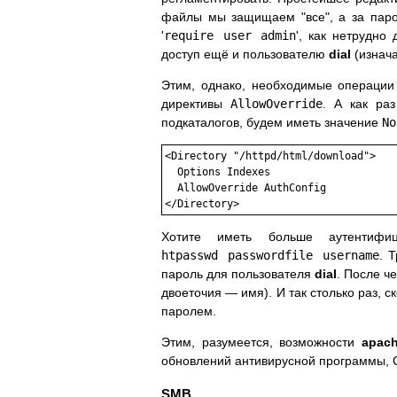
файлы мы защищаем "все", а за паро
'
require user admin
', как нетрудно
доступ ещё и пользователю
dial
(изнача
Этим, однако, необходимые операци
директивы
AllowOverride
. А как ра
подкаталогов, будем иметь значение
No
<Directory "/httpd/html/download">

  Options Indexes

  AllowOverride AuthConfig

</Directory>
Хотите иметь больше аутентифи
htpasswd passwordfile username
. 
пароль для пользователя
dial
. После ч
двоеточия — имя). И так столько раз, 
паролем.
Этим, разумеется, возможности
apac
обновлений антивирусной программы, CR
SMB