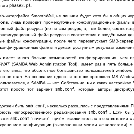
утого
phase2.pl
.
b-интерфейса SmoothWall, не лишним будет хотя бы в общих черт
ions
, лишь приводит промежуточные конфигурационные файлы в
онный файл ресурса (но не сам ресурс, а, тем более, соответст
 конфигурационный файл ресурса в соответствии с введёнными д
е файлы конфигурации, после чего перезапускает SMB-сервер.
 конфигурационные файлы и делает доступным результат изменен
A имеет много больше возможностей конфигурирования, чем пр
SWAT
(SAMBA Web Administration Tool), имеет раз в пять больш
е его вина, что абсолютное большинство пользователей windows 
н не стал. На основании одного и того же протокола MS Windo
ользователя, а SAMBA — нет. Собственно, ни о каких настройках
этот просто тот вариант
smb.conf
, который авторы дистрибу
 должен быть
smb.conf
, несколько разошлись с представлениями П
ность непосредственного редактирования
smb.conf
... Если бы
вали
smb.conf
"начисто", прчём: исключительно в соответствии 
сохранением конфигурации (выполненным моими же коллегами), 