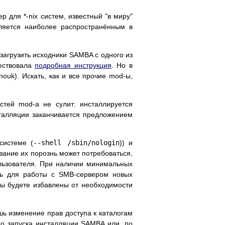
 для *-nix систем, известный "в миру"
вляется наиболее распространённым в
загрузить исходники SAMBA с одного из
ществовала
подробная инструкция
. Но в
uk). Искать, как и все прочие mod-ы,
стей mod-а не сулит: инсталлируется
сталляции заканчивается предложением
системе (
--shell /sbin/nologin
)) и
ание их порознь может потребоваться,
льзователя. При наличии минимальных
ить для работы с SMB-сервером новых
 вы будете избавлены от необходимости
ь изменение прав доступа к каталогам
 до запуска инсталляции SAMBA или, по