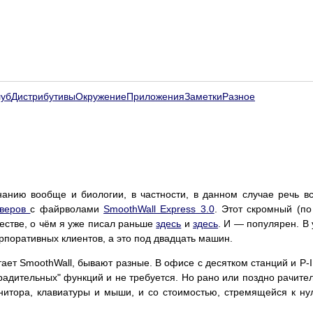
луб
Дистрибутивы
Окружение
Приложения
Заметки
Разное
нанию вообще и биологии, в частности, в данном случае речь вс
рверов
с файрволами
SmoothWall Express 3.0
. Этот скромный (п
естве, о чём я уже писал раньше
здесь
и
здесь
. И — популярен. В 
орпоративных клиентов, а это под двадцать машин.
ает SmoothWall, бывают разные. В офисе с десятком станций и P-II
градительных" функций и не требуется. Но рано или поздно рачите
итора, клавиатуры и мыши, и со стоимостью, стремящейся к ну