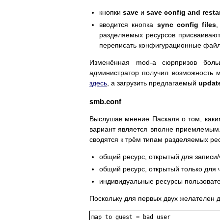
кнопки
save
и
save config and restar
вводится кнопка
sync config files
разделяемых ресурсов присваивают
переписать конфигурационные файлы
Изменённая mod-а сюрпризов боль
администратор получил возможность 
здесь
, а загрузить предлагаемый
updat
smb.conf
Выслушав мнение Паскаля о том, как
вариант является вполне приемлемым
сводятся к трём типам разделяемых ре
общий ресурс, открытый для записи
общий ресурс, открытый только для 
индивидуальные ресурсы пользовате
Поскольку для первых двух желателен
map to guest = bad user
