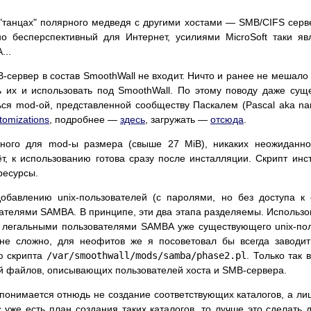
"танцах" полярного медведя с другими хостами — SMB/CIFS сервер
о бесперспективный для Интернет, усилиями MicroSoft таки я
...
-сервер в состав SmoothWall не входит. Ничто и ранее не мешало 
ь их и использовать под SmoothWall. По этому поводу даже су
я mod-ой, представленной сообществу Паскалем (Pascal aka nano
omizations
, подробнее —
здесь
, загружать —
отсюда
.
ного для mod-ы размера (свыше 27 MiB), никаких неожиданно
ёт, к использованию готова сразу после инсталляции. Скрипт ин
ресурсы.
обавлению unix-пользователей (с паролями, но без доступа к 
телями SAMBA. В принципе, эти два этапа разделяемы. Использов
ь легальными пользователями SAMBA уже существующего unix-по
м не сложно, для неофитов же я посоветовал бы всегда завод
ю скрипта
/var/smoothwall/mods/samba/phase2.pl
. Только так
ой файлов, описывающих пользователей хоста и SMB-сервера.
онимается отнюдь не создание соответствующих каталогов, а лиш
 уже есть план создания таких каталогов, то лучше это сделать