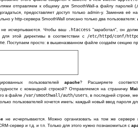
лями отправляем к общему для SmoothWall-а файлу паролей (
 догадаться, предоставляет доступ только admin-у. Заменив её на
льно у http-сервера SmoothWall описано только два пользователя:
и не исчерпываются. Чтобы ваш
.htaccess
"заработал", он дол
з для этой директивы в соответствии с
/etc/httpd/conf/http
ne
. Поступаем просто: в вышеназванном файле создаём секцию пр
цированных пользователей
apache
? Расширяете соответ
Трудности с командной строкой? Отправляемся на страничку
Mai
его в файле
/var/smoothwall/auth/users
, в последней строке, 
сколько пользователей хочется иметь: каждый новый ввод пароля д
he
не исчерпываются. Можно организовать на том же сервере н
M-сервер и т.д. и т.п. Только для этого нужно познакомиться с
ap