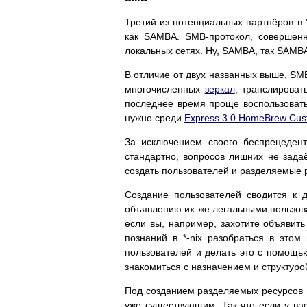
Третий из потенциальных партнёров в 
как SAMBA. SMB-протокол, совершенн
локальных сетях. Ну, SAMBA, так SAMBA
В отличие от двух названных выше, SMB
многочисленных
зеркал
, транслироват
последнее время проще воспользоватьс
нужно среди
Express 3.0 HomeBrew Cust
За исключением своего беспрецедент
стандартно, вопросов лишних не зада
создать пользователей и разделяемые 
Создание пользователей сводится к д
объявлению их же легальными пользова
если вы, например, захотите объявит
познаний в *-nix разобраться в это
пользователей и делать это с помощь
знакомиться с назначением и структур
Под созданием разделяемых ресурсов п
уже существующим. Так что если у вас