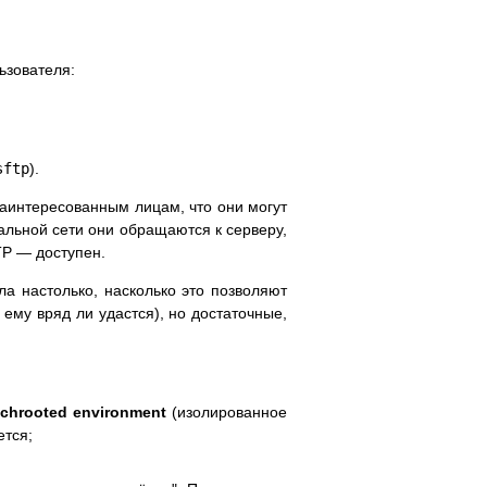
ьзователя:
sftp
).
заинтересованным лицам, что они могут
альной сети они обращаются к серверу,
TP — доступен.
а настолько, насколько это позволяют
 ему вряд ли удастся), но достаточные,
т
chrooted environment
(изолированное
ется;