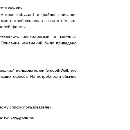
b-интерфейс;
аметров
smb.conf
и файлов описания
не потребовалось в связи с тем, что
 полей формы.
ставались неизменными, а местный
 Описание изменений было приведено
машних" пользователей SmoothWall, его
льших офисов. Их потребности обычно
ному списку пользователей.
вятся следующие: