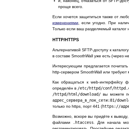
и, наконец, отказаться от SFTP-до
проще всего.
Если хочется защититься также от люб
изменениями
, если угодно. При нали
Только если ваш разделяемый каталог
HTTP/HTTPS
Альтернативой SFTP-доступу к каталог
в составе SmoothWall уже есть (через н
Интересующим предлагается почитать
http-сервером SmoothWall или требуют 
Как обращаться к web-интерфейсу фа
определён в
/etc/httpd/conf/httpd.
/httpd/html/download/
вы можете по
адрес_сервера_в_лок_сети:81/downl
только по https, порт 441 (
https://адр
Возможно, вскоре вы придёте к выводу,
файлами
.htaccess
. Для начала мо
регламентировать. Простейшее редак