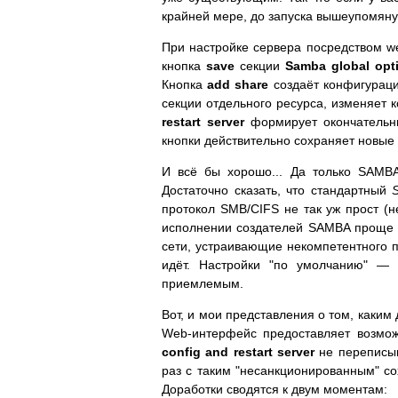
крайней мере, до запуска вышеупомян
При настройке сервера посредством we
кнопка
save
секции
Samba global opt
Кнопка
add share
создаёт конфигураци
секции отдельного ресурса, изменяет
restart server
формирует окончательны
кнопки действительно сохраняет новые
И всё бы хорошо... Да только SAMB
Достаточно сказать, что стандартный
протокол SMB/CIFS не так уж прост (н
исполнении создателей SAMBA проще о
сети, устраивающие некомпетентного п
идёт. Настройки "по умолчанию" — 
приемлемым.
Вот, и мои представления о том, каким
Web-интерфейс предоставляет возмож
config and restart server
не переписы
раз с таким "несанкционированным" 
Доработки сводятся к двум моментам: