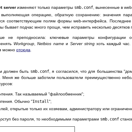
t server
изменяют только параметры
smb.conf
, вынесенные в we
, выполняющая операцию, обратную сохранению: значения пар
ся соответствующим полям формы web-интерфейса. Последнее м
 бывает подчас много проще, чем исправить несколько десятков
ше не преподносила: ключевые параметры конфигурации о
менять
Workgroup
,
Netbios name
и
Server string
хоть каждый час.
e
можно
отсюда
.
им должен быть
smb.conf
, я согласился, что для большинства "до
. Меня же больше заботили пользователи преимущественно небо
сурсов:
/чтения. Так называемый "файлообменник";
чтения. Обычно "
Install
";
лей, открытые только их хозяевам, администратору или ограничен
 доступ без пароля, то необходимыми параметрами
smb.conf
стано