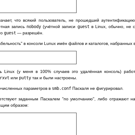
начает, что всякий пользователь, не прошедший аутентификаци
ётная запись
nobody
(учётной записи
guest
в Linux, обычно, не с
го
guest
— разрешён.
бельность" в консоли Lunux имён файлов и каталогов, набранных в
ль Linux (у меня в 100% случаев это удалённая консоль) рабо
rxvt
или
putty
так и были настроены.
речисленных параметров в
smb.conf
Паскаля не фигурировал.
тствуют заданным Паскалем "по умолчанию", либо отражают нас
ющим образом: