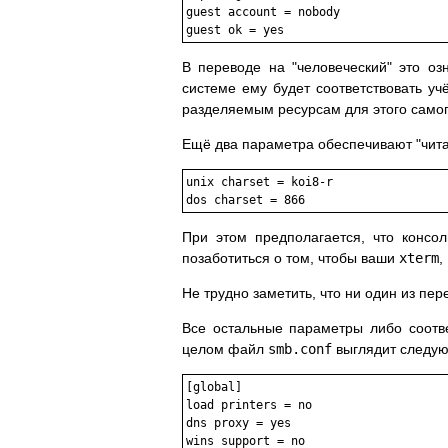
guest account = nobody

guest ok = yes
В переводе на "человеческий" это оз
системе ему будет соответствовать уч
разделяемым ресурсам для этого само
Ещё два параметра обеспечивают "чита
unix charset = koi8-r

dos charset = 866
При этом предполагается, что консо
позаботиться о том, чтобы ваши
xterm
,
Не трудно заметить, что ни один из пе
Все остальные параметры либо соотве
целом файл
smb.conf
выглядит следу
[global]

load printers = no

dns proxy = yes

wins support = no
