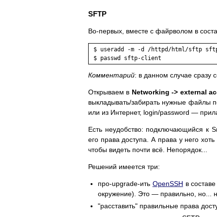
SFTP
Во-первых, вместе с файрволом в сост
 $ useradd -m -d /httpd/html/sftp sftp
 $ passwd sftp-client 
Комментарий
: в данном случае сразу 
Открываем в
Networking -> external a
выкладывать/забирать нужные файлы по 
или из Интернет, login/password — при
Есть неудобство: подключающийся к S
его права доступа. А права у него хот
чтобы видеть почти всё. Непорядок...
Решений имеется три:
про-upgrade-ить
OpenSSH
в составе
окружение). Это — правильно, но... 
"расставить" правильные права дост