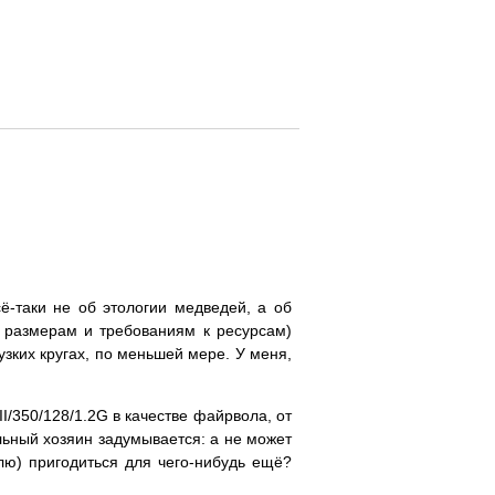
ё-таки не об этологии медведей, а об
о размерам и требованиям к ресурсам)
узких кругах, по меньшей мере. У меня,
I/350/128/1.2G в качестве файрвола, от
льный хозяин задумывается: а не может
лю) пригодиться для чего-нибудь ещё?