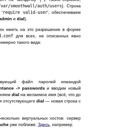
/var/smoothwall/auth/users
). Строка
 '
require valid-user
', обеспечиваем
admin
и
dial
).
жен иметь на это разрешение в форме
d.conf
для всех, не описанных явно
имерно такого вида:
ствующий файл паролей командой
ntance -> passwords
и вводим новый
меняем
dial
на желаемое имя (всё, что до
ля отсутствующего
dial
— новая строка с
есколько виртуальных хостов: сервер
ache
уже поближе.
Здесь
, например.