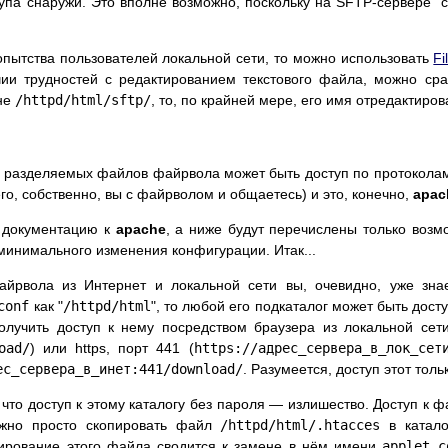
ступа снаружи. Это вполне возможно, поскольку на SFTP-сервере 
опытства пользователей локальной сети, то можно использовать
Fi
чии трудностей с редактированием текстового файла, можно сра
 не
/httpd/html/sftp/
, то, по крайней мере, его имя отредактиров
у разделяемых файлов файрвола может быть доступ по протоколам
его, собственно, вы с файрволом и общаетесь) и это, конечно,
apac
 документацию к
apache
, а ниже будут перечислены только возм
минимального изменения конфигурации. Итак...
йрвола из Интернет и локальной сети вы, очевидно, уже зна
conf
как "
/httpd/html
", то любой его подкаталог может быть досту
лучить доступ к нему посредством браузера из локальной сети 
oad/
) или https, порт 441 (
https://адрес_сервера_в_лок_сет
ес_сервера_в_инет:441/download/
. Разумеется, доступ этот толь
 что доступ к этому каталогу без пароля — излишество. Доступ к 
жно просто скопировать файл
/httpd/html/.htacces
в катало
тирование этого файла сводится к замене в нём имени
applet.c