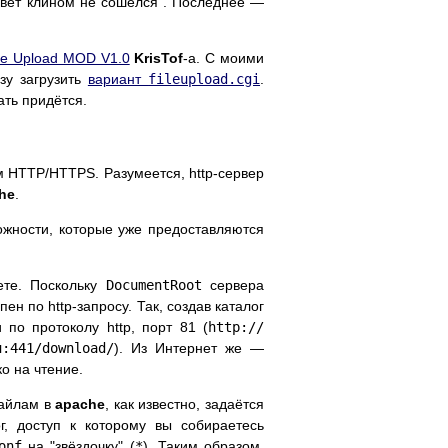
"свет клином не сошёлся". Последнее —
le Upload MOD V1.0
KrisTof
-а. С моими
зу загрузить
вариант
fileupload.cgi
.
ать придётся.
 HTTP/HTTPS. Разумеется, http-сервер
he
.
ожности, которые уже предоставляются
ете. Поскольку
DocumentRoot
сервера
пен по http-запросу. Так, создав каталог
по протоколу http, порт 81 (
http://
и:441/download/
). Из Интернет же —
ко на чтение.
файлам в
apache
, как известно, задаётся
г, доступ к которому вы собираетесь
onf
на "звёздочку" (
*
). Таким образом,