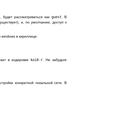
ю, будет рассматриваться как
guest
. В
уществует), и, по умолчанию, доступ к
 windows в кириллице:
тает в кодировке
koi8-r
. Не забудьте
тройки конкретной локальной сети. В