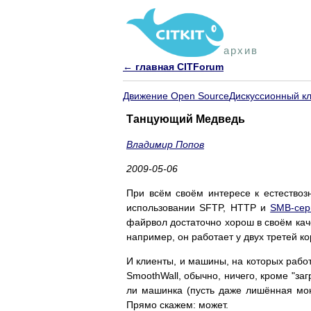
архив
← главная CITForum
Движение Open Source
Дискуссионный к
Танцующий Медведь
Владимир Попов
2009-05-06
При всём своём интересе к естествоз
использовании SFTP, HTTP и
SMB-се
файрвол достаточно хорош в своём кач
например, он работает у двух третей к
И клиенты, и машины, на которых работ
SmoothWall, обычно, ничего, кроме "за
ли машинка (пусть даже лишённая мон
Прямо скажем: может.