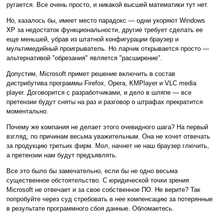
ругается. Все очень просто, и никакой высшей математики тут нет.
Но, казалось бы, имеет место парадокс — одни укоряют Windows
XP за недостаток функциональности, другие требует сделать ее
еще меньшей, убрав из штатной конфигурации браузер и
мультимедийный проигрыватель. Но ларчик открывается просто —
альтернативой "обрезания" является "расширение".
Допустим, Microsoft примет решение включить в состав
дистрибутива программы Firefox, Opera, KMPlayer и VLC media
player. Договорится с разработчиками, и дело в шляпе — все
претензии будут сняты на раз и разговор о штрафах прекратится
моментально.
Почему же компания не делает этого очевидного шага? На первый
взгляд, по причинам весьма уважительным. Она не хочет отвечать
за продукцию третьих фирм. Мол, начнет не наш браузер глючить,
а претензии нам будут предъявлять.
Все это было бы замечательно, если бы не одно весьма
существенное обстоятельство. С юридической точки зрения
Microsoft не отвечает и за свое собственное ПО. Не верите? Так
попробуйте через суд стребовать в нее компенсацию за потерянные
в результате программного сбоя данные. Обломаетесь.