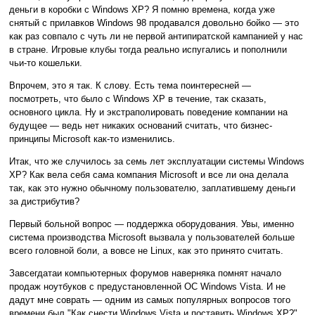
деньги в коробки с Windows XP? Я помню времена, когда уже
снятый с прилавков Windows 98 продавался довольно бойко — это
как раз совпало с чуть ли не первой антипиратской кампанией у нас
в стране. Игровые клубы тогда реально испугались и пополнили
чьи-то кошельки.
Впрочем, это я так. К слову. Есть тема поинтересней —
посмотреть, что было с Windows XP в течение, так сказать,
основного цикла. Ну и экстраполировать поведение компании на
будущее — ведь нет никаких оснований считать, что бизнес-
принципы Microsoft как-то изменились.
Итак, что же случилось за семь лет эксплуатации системы Windows
XP? Как вела себя сама компания Microsoft и все ли она делала
так, как это нужно обычному пользователю, заплатившему деньги
за дистрибутив?
Первый больной вопрос — поддержка оборудования. Увы, именно
система производства Microsoft вызвала у пользователей больше
всего головной боли, а вовсе не Linux, как это принято считать.
Завсегдатаи компьютерных форумов наверняка помнят начало
продаж ноутбуков с предустановленной ОС Windows Vista. И не
дадут мне соврать — одним из самых популярных вопросов того
времени был "Как снести Windows Vista и поставить Windows XP?".