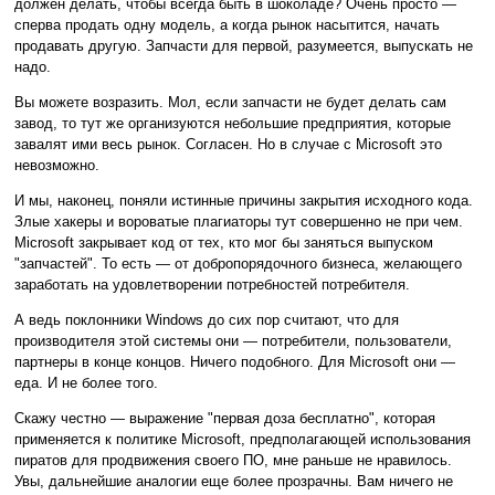
должен делать, чтобы всегда быть в шоколаде? Очень просто —
сперва продать одну модель, а когда рынок насытится, начать
продавать другую. Запчасти для первой, разумеется, выпускать не
надо.
Вы можете возразить. Мол, если запчасти не будет делать сам
завод, то тут же организуются небольшие предприятия, которые
завалят ими весь рынок. Согласен. Но в случае с Microsoft это
невозможно.
И мы, наконец, поняли истинные причины закрытия исходного кода.
Злые хакеры и вороватые плагиаторы тут совершенно не при чем.
Microsoft закрывает код от тех, кто мог бы заняться выпуском
"запчастей". То есть — от добропорядочного бизнеса, желающего
заработать на удовлетворении потребностей потребителя.
А ведь поклонники Windows до сих пор считают, что для
производителя этой системы они — потребители, пользователи,
партнеры в конце концов. Ничего подобного. Для Microsoft они —
еда. И не более того.
Скажу честно — выражение "первая доза бесплатно", которая
применяется к политике Microsoft, предполагающей использования
пиратов для продвижения своего ПО, мне раньше не нравилось.
Увы, дальнейшие аналогии еще более прозрачны. Вам ничего не