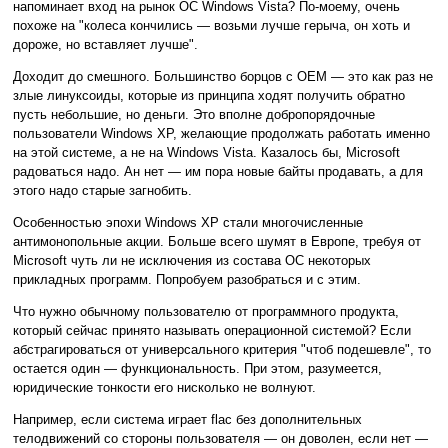
напоминает вход на рынок ОС Windows Vista? По-моему, очень
похоже на "колеса кончились — возьми лучше герыча, он хоть и
дороже, но вставляет лучше".
Доходит до смешного. Большинство борцов с OEM — это как раз не
злые линуксоиды, которые из принципа ходят получить обратно
пусть небольшие, но деньги. Это вполне добропорядочные
пользователи Windows XP, желающие продолжать работать именно
на этой системе, а не на Windows Vista. Казалось бы, Microsoft
радоваться надо. Ан нет — им пора новые байты продавать, а для
этого надо старые загнобить.
Особенностью эпохи Windows XP стали многочисленные
антимонопольные акции. Больше всего шумят в Европе, требуя от
Microsoft чуть ли не исключения из состава ОС некоторых
прикладных программ. Попробуем разобраться и с этим.
Что нужно обычному пользователю от программного продукта,
который сейчас принято называть операционной системой? Если
абстрагироваться от универсального критерия "чтоб подешевле", то
остается один — функциональность. При этом, разумеется,
юридические тонкости его нисколько не волнуют.
Например, если система играет flac без дополнительных
телодвижений со стороны пользователя — он доволен, если нет —