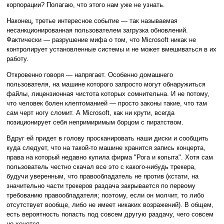
корпорации? Полагаю, что этого нам уже не узнать.
Наконец, третье интересное событие — так называемая
несанкционированная пользователем загрузка обновлений.
Фактически — разрушение мифа о том, что Microsoft никак не
контролирует установленные системы и не может вмешиваться в их
работу.
Откровенно говоря — напрягает. Особенно домашнего
пользователя, на машине которого запросто могут обнаружиться
файлы, лицензионная чистота которых сомнительна. И не потому,
что человек болен клептоманией — просто законы такие, что там
сам черт ногу сломит. А Microsoft, как ни крути, всегда
позиционирует себя непримиримым борцом с пиратством.
Вдруг ей придет в голову просканировать наши диски и сообщить
куда следует, что на такой-то машине хранится запись концерта,
права на который недавно купила фирма "Рога и копыта". Хотя сам
пользователь честно скачал все это с какого-нибудь трекера,
будучи уверенным, что правообладатель не против (кстати, на
значительно части трекеров раздача закрывается по первому
требованию правообладателя; поэтому, если он молчит, то либо
отсутствует вообще, либо не имеет никаких возражений). В общем,
есть вероятность попасть под совсем другую раздачу, чего совсем
не хочется.