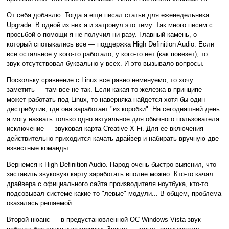
От себя добавлю. Тогда я еще писал статьи для еженедельника
Upgrade. В одной из них я и затронул это тему. Так много писем с
просьбой о помощи я не получил ни разу. Главный камень, о
который спотыкались все — поддержка High Definition Audio. Если
все остальное у кого-то работало, у кого-то нет (как повезет), то
звук отсутствовал буквально у всех. И это вызывало вопросы.
Поскольку сравнение с Linux все равно неминуемо, то хочу
заметить — там все не так. Если какая-то железка в принципе
может работать под Linux, то наверняка найдется хотя бы один
дистрибутив, где она заработает "из коробки". На сегодняшний день
я могу назвать только одно актуальное для обычного пользователя
исключение — звуковая карта Creative X-Fi. Для ее включения
действительно приходится качать драйвер и набирать вручную две
известные команды.
Вернемся к High Definition Audio. Народ очень быстро выяснил, что
заставить звуковую карту заработать вполне можно. Кто-то качал
драйвера с официального сайта производителя ноутбука, кто-то
подсовывал системе какие-то "левые" модули... В общем, проблема
оказалась решаемой.
Второй нюанс — в предустановленной ОС Windows Vista звук