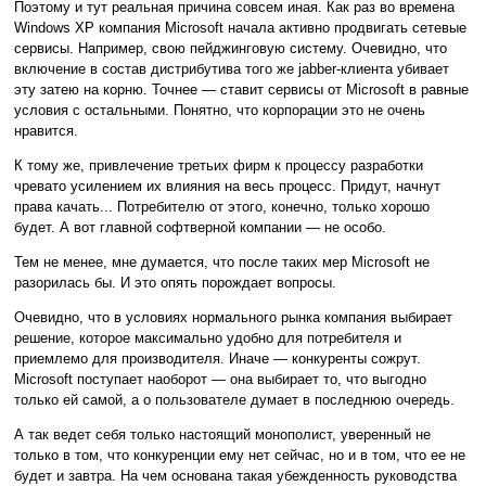
Поэтому и тут реальная причина совсем иная. Как раз во времена
Windows XP компания Microsoft начала активно продвигать сетевые
сервисы. Например, свою пейджинговую систему. Очевидно, что
включение в состав дистрибутива того же jabber-клиента убивает
эту затею на корню. Точнее — ставит сервисы от Microsoft в равные
условия с остальными. Понятно, что корпорации это не очень
нравится.
К тому же, привлечение третьих фирм к процессу разработки
чревато усилением их влияния на весь процесс. Придут, начнут
права качать... Потребителю от этого, конечно, только хорошо
будет. А вот главной софтверной компании — не особо.
Тем не менее, мне думается, что после таких мер Microsoft не
разорилась бы. И это опять порождает вопросы.
Очевидно, что в условиях нормального рынка компания выбирает
решение, которое максимально удобно для потребителя и
приемлемо для производителя. Иначе — конкуренты сожрут.
Microsoft поступает наоборот — она выбирает то, что выгодно
только ей самой, а о пользователе думает в последнюю очередь.
А так ведет себя только настоящий монополист, уверенный не
только в том, что конкуренции ему нет сейчас, но и в том, что ее не
будет и завтра. На чем основана такая убежденность руководства