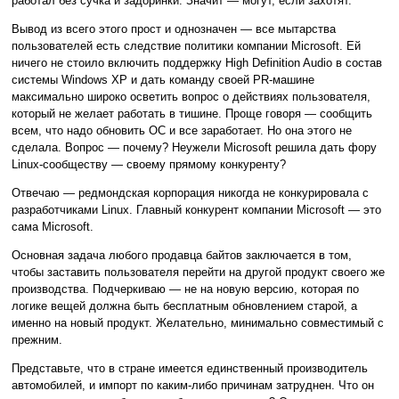
работал без сучка и задоринки. Значит — могут, если захотят.
Вывод из всего этого прост и однозначен — все мытарства
пользователей есть следствие политики компании Microsoft. Ей
ничего не стоило включить поддержку High Definition Audio в состав
системы Windows XP и дать команду своей PR-машине
максимально широко осветить вопрос о действиях пользователя,
который не желает работать в тишине. Проще говоря — сообщить
всем, что надо обновить ОС и все заработает. Но она этого не
сделала. Вопрос — почему? Неужели Microsoft решила дать фору
Linux-сообществу — своему прямому конкуренту?
Отвечаю — редмондская корпорация никогда не конкурировала с
разработчиками Linux. Главный конкурент компании Microsoft — это
сама Microsoft.
Основная задача любого продавца байтов заключается в том,
чтобы заставить пользователя перейти на другой продукт своего же
производства. Подчеркиваю — не на новую версию, которая по
логике вещей должна быть бесплатным обновлением старой, а
именно на новый продукт. Желательно, минимально совместимый с
прежним.
Представьте, что в стране имеется единственный производитель
автомобилей, и импорт по каким-либо причинам затруднен. Что он