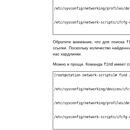
/etc/sysconfig/networking/profiles/def
/etc/sysconfig/network-scripts/ifcfg-e
Обратите внимание, что для поиска
f
ссылки. Поскольку количество найден
нас хардлинки.
Можно и проще. Команда
find
имеет сп
[root@station network-scripts]# find /
/etc/sysconfig/networking/devices/ifcf
/etc/sysconfig/networking/profiles/def
/etc/sysconfig/network-scripts/ifcfg-e