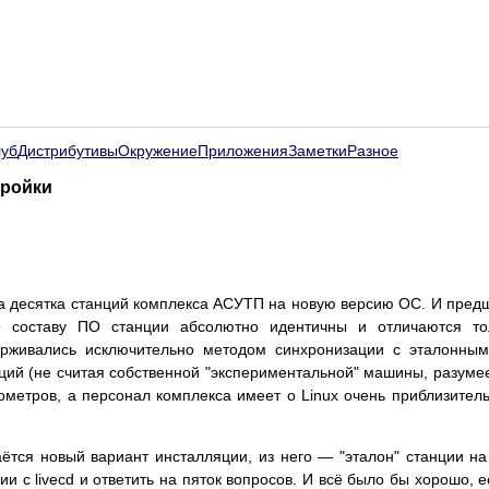
луб
Дистрибутивы
Окружение
Приложения
Заметки
Разное
тройки
а десятка станций комплекса АСУТП на новую версию ОС. И пре
о составу ПО станции абсолютно идентичны и отличаются то
ерживались исключительно методом синхронизации с эталонным
ций (не считая собственной "экспериментальной" машины, разумее
ометров, а персонал комплекса имеет о Linux очень приблизител
ётся новый вариант инсталляции, из него — "эталон" станции на
ии с livecd и ответить на пяток вопросов. И всё было бы хорошо,