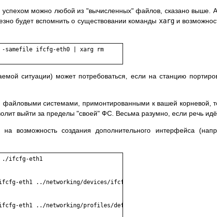
м успехом можно любой из "вычисленных" файлов, сказано выше. 
лезно будет вспомнить о существовании команды
xarg
и возможност
 -samefile ifcfg-eth0 | xarg rm

аемой ситуации) может потребоваться, если на станцию портиро
ми файловыми системами, примонтированными к вашей корневой, 
волит выйти за пределы "своей" ФС. Весьма разумно, если речь идё
на возможность создания дополнительного интерфейса (наприм
./ifcfg-eth1

ifcfg-eth1 ../networking/devices/ifcfg-eth1

ifcfg-eth1 ../networking/profiles/default/ifcfg-eth1
