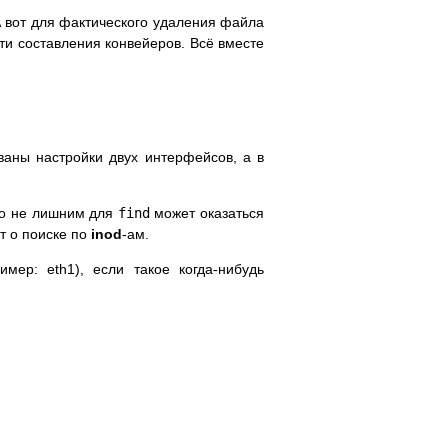
А вот для фактического удаления файла
и составления конвейеров. Всё вместе
ваны настройки двух интерфейсов, а в
то не лишним для
find
может оказаться
т о поиске по
inod
-ам.
ер: eth1), если такое когда-нибудь