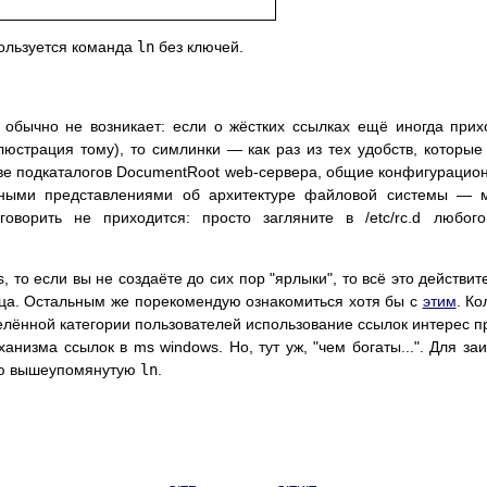
пользуется команда
ln
без ключей.
с обычно не возникает: если о жёстких ссылках ещё иногда прих
страция тому), то симлинки — как раз из тех удобств, которые 
тве подкаталогов DocumentRoot web-сервера, общие конфигурацио
чными представлениями об архитектуре файловой системы — м
оворить не приходится: просто загляните в /etc/rc.d любого
, то если вы не создаёте до сих пор "ярлыки", то всё это действ
заца. Остальным же порекомендую ознакомиться хотя бы с
этим
. К
елённой категории пользователей использование ссылок интерес пр
ханизма ссылок в ms windows. Но, тут уж, "чем богаты...". Для 
ую вышеупомянутую
ln
.