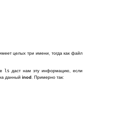
меет целых три имени, тогда как файл
же
ls
даст нам эту информацию, если
 на данный
inod
. Примерно так: