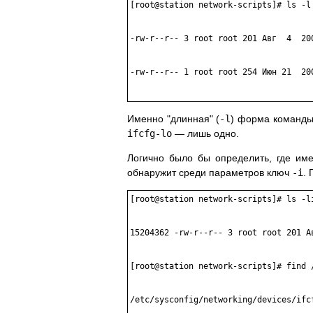
[root@station network-scripts]# ls -l 
-rw-r--r-- 3 root root 201 Авг  4  200
-rw-r--r-- 1 root root 254 Июн 21  200
Именно "длинная" (
-l
) форма команд
ifcfg-lo
— лишь одно.
Логично было бы определить, где и
обнаружит среди параметров ключ
-i
.
[root@station network-scripts]# ls -li
15204362 -rw-r--r-- 3 root root 201 Ав
[root@station network-scripts]# find /
/etc/sysconfig/networking/devices/ifcf