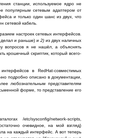
етения станции, используемое ядро не
лее популярным сетевым адаптером от
фейса и только один шанс из двух, что
н сетевой кабель.
разием настроек сетевых интерфейсов.
, делал и раньше) и
2)
из двух наличных
му вопросов я не нашёл, а объяснять
ать крошечный скриптик, который всего-
 интерфейсов в RedHat-совместимых
очно подробно описано в документации,
более любознательным представителям
сьменной форме, то представление его
х /etc/sysconfig/network-scripts,
 (достаточно очевидное, на мой взгляд)
ла на каждый интерфейс. А вот теперь