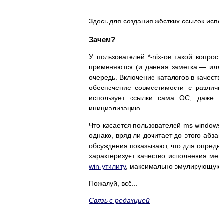
Здесь для создания жёстких ссылок ис
Зачем?
У пользователей *-nix-ов такой вопро
применяются (и данная заметка — иллю
очередь. Включение каталогов в качес
обеспечение совместимости с разли
использует ссылки сама ОС, даже г
инициализацию.
Что касается пользователей ms windows
однако, вряд ли дочитает до этого аб
обсуждения показывают, что для опред
характеризует качество исполнения ме
win-утилиту
, максимально эмулирующ
Пожалуй, всё...
Связь с редакцией