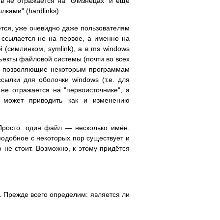
в не отражается на "близнецах" и ещё
ками" (hardlinks).
ется, уже очевидно даже пользователям
 ссылается не на первое, а именно на
 (симлинком, symlink), а в ms windows
бъекты файловой системы (почти во всех
", позволяющие некоторым программам
сылки для оболочки windows (т.е. для
не отражается на "первоисточнике", а
) может приводить как и изменению
 Просто: один файл — несколько имён.
 подобное с некоторых пор существует и
 не стоит. Возможно, к этому придётся
ь. Прежде всего определим: является ли