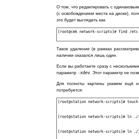
О том, что редактировать с одинаковы
(с освобождением места на диске), по
это будет выглядеть как:
[root@cmk network-scripts]# find /etc
Такое удаление (в рамках рассматрив
наличии оказался лишь один.
Если вы работаете сразу с нескольки
параметр
-xdev
. Этот параметр не поз
Для полноты картины укажем ещё и 
потребуется:
[root@station network-scripts]# touch 
[root@station network-scripts]# ln ./
[root@station network-scripts]# ln ./