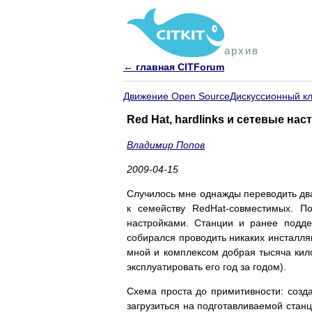
архив
← главная CITForum
Движение Open Source
Дискуссионный к
Red Hat, hardlinks и сетевые нас
Владимир Попов
2009-04-15
Случилось мне однажды переводить дв
к семейству RedHat-совместимых. П
настройками. Станции и ранее подд
собирался проводить никаких инсталля
мной и комплексом добрая тысяча кил
эксплуатировать его год за годом).
Схема проста до примитивности: созда
загрузиться на подготавливаемой станц