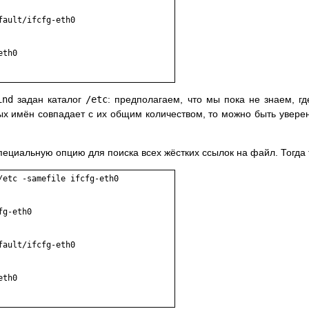
ault/ifcfg-eth0

th0

ind
задан каталог
/etc
: предполагаем, что мы пока не знаем, г
ных имён совпадает с их общим количеством, то можно быть увер
ециальную опцию для поиска всех жёстких ссылок на файл. Тогда 
etc -samefile ifcfg-eth0

g-eth0

ault/ifcfg-eth0

th0
