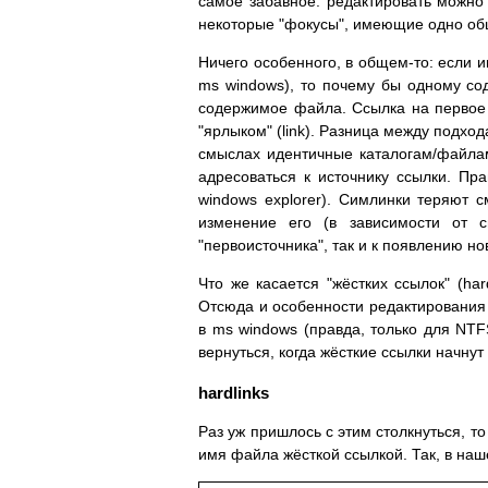
самое забавное: редактировать можно
некоторые "фокусы", имеющие одно общ
Ничего особенного, в общем-то: если 
ms windows), то почему бы одному со
содержимое файла. Ссылка на первое и
"ярлыком" (link). Разница между подход
смыслах идентичные каталогам/файла
адресоваться к источнику ссылки. Пра
windows explorer). Симлинки теряют 
изменение его (в зависимости от 
"первоисточника", так и к появлению но
Что же касается "жёстких ссылок" (h
Отсюда и особенности редактировани
в ms windows (правда, только для NTFS
вернуться, когда жёсткие ссылки начнут
hardlinks
Раз уж пришлось с этим столкнуться, т
имя файла жёсткой ссылкой. Так, в наш