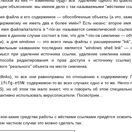
 любой из них — изменены будут все. Удаление одного из файло
ее объяснение: мы имеем дело с так называемыми "жёсткими ссыл
имя файла и его содержимое — обособленные объекты (а это, каж
держимому не иметь два и более имён? Есть нюанс: второе имя
мя файла/каталога в *-nix-ах называется символической ссылкой
ами в данном случае состоит в том, что для *-nix-ов симлинки — о
м), а для windows — это всего лишь файлы с расширением "lnk
вильным названием последних является "windows shell link" — с
смысл при удалении источника ссылки, удаление симлинка никак 
способа редактирования и прав доступа к источнику ссылки
вого "реального" объекта на месте симлинка.
ardlinks), то все они равноправны по отношению к содержимому.
я
ifcfg-ethN
: содержимое-то во всех случаях одно и то же. Нечто
), но об этом так мало знают, что и говорить об этом специально
 активно использовать вирусописатели. Посмотрим...
о кое-какие средства работы с жёсткими ссылками придётся освоит
ем частном случае это можно сделать так: