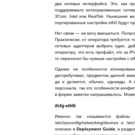
два сетевых интерфейса. Это, как пр
поддерживало интегрированную сетев
3Com, Intel или RealTek. Нынешнее же
портированные настройки eth0 будут п
Нет связи — не могу вмешаться. Полаг
Практически, от оператора требуется т
сетевых адаптеров выбрать один, де
оператору, что есть профайл, что за I
то переносил бы нужные настройки с eth
Однако ни особенности клонирован
дистрибутивах, предметом данной заме
да и делается, обычно, однажды. А 
персонала, так это особенности конфи
в форме заметки напрашивалось. Может,
ifcfg-ethN
Именно так называются файлы конф
/etc/sysconfig/networking/devices и /e
описано в
Deployment Guide
, в разде