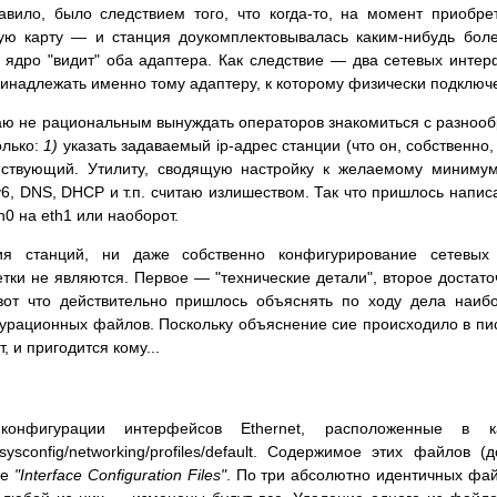
авило, было следствием того, что когда-то, на момент приобр
ую карту — и станция доукомплектовывалась каким-нибудь бо
 ядро "видит" оба адаптера. Как следствие — два сетевых интер
ринадлежать именно тому адаптеру, к которому физически подключе
аю не рациональным вынуждать операторов знакомиться с разнооб
олько:
1)
указать задаваемый ip-адрес станции (что он, собственно
йствующий. Утилиту, сводящую настройку к желаемому миниму
Pv6, DNS, DHCP и т.п. считаю излишеством. Так что пришлось напис
0 на eth1 или наоборот.
ия станций, ни даже собственно конфигурирование сетевых
тки не являются. Первое — "технические детали", второе достат
вот что действительно пришлось объяснять по ходу дела наи
гурационных файлов. Поскольку объяснение сие происходило в пи
 и пригодится кому...
игурации интерфейсов Ethernet, расположенные в каталога
tc/sysconfig/networking/profiles/default. Содержимое этих файлов
ле
"Interface Configuration Files"
. По три абсолютно идентичных фай