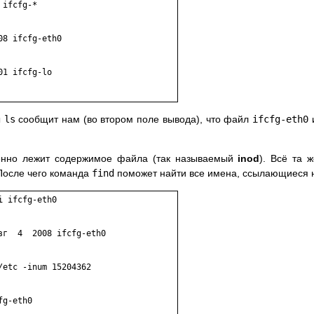
ifcfg-*

8 ifcfg-eth0

1 ifcfg-lo

ы
ls
сообщит нам (во втором поле вывода), что файл
ifcfg-eth0
и
менно лежит содержимое файла (так называемый
inod
). Всё та 
 После чего команда
find
поможет найти все имена, ссылающиеся
 ifcfg-eth0

г  4  2008 ifcfg-eth0

etc -inum 15204362

g-eth0
