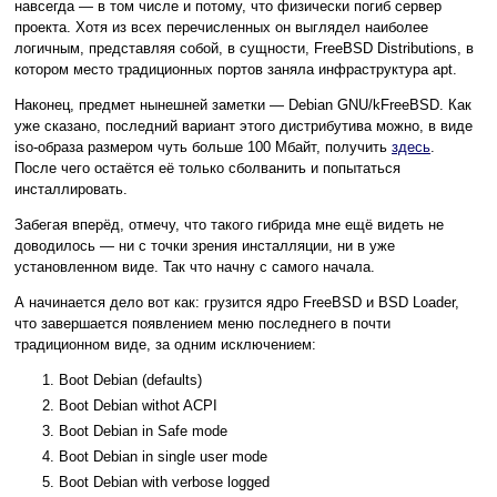
навсегда — в том числе и потому, что физически погиб сервер
проекта. Хотя из всех перечисленных он выглядел наиболее
логичным, представляя собой, в сущности, FreeBSD Distributions, в
котором место традиционных портов заняла инфраструктура apt.
Наконец, предмет нынешней заметки — Debian GNU/kFreeBSD. Как
уже сказано, последний вариант этого дистрибутива можно, в виде
iso-образа размером чуть больше 100 Мбайт, получить
здесь
.
После чего остаётся её только сболванить и попытаться
инсталлировать.
Забегая вперёд, отмечу, что такого гибрида мне ещё видеть не
доводилось — ни с точки зрения инсталляции, ни в уже
установленном виде. Так что начну с самого начала.
А начинается дело вот как: грузится ядро FreeBSD и BSD Loader,
что завершается появлением меню последнего в почти
традиционном виде, за одним исключением:
Boot Debian (defaults)
Boot Debian withot ACPI
Boot Debian in Safe mode
Boot Debian in single user mode
Boot Debian with verbose logged