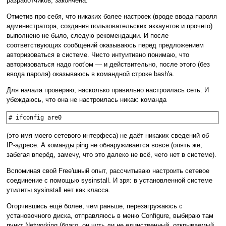
разработчиков, закончена.
Отметив про себя, что никаких более настроек (вроде ввода пароля
администратора, создания пользовательских аккаунтов и прочего)
выполнено не было, следую рекомендации. И после
соответствующих сообщений оказываюсь перед предложением
авторизоваться в системе. Чисто интуитивно понимаю, что
авторизоваться надо root'ом — и действительно, после этого (без
ввода пароля) оказываюсь в командной строке bash'а.
Для начала проверяю, насколько правильно настроилась сеть. И
убеждаюсь, что она не настроилась никак: команда
(это имя моего сетевого интерфеса) не даёт никаких сведений об
IP-адресе. А команды ping не обнаруживается вовсе (опять же,
забегая вперёд, замечу, что это далеко не всё, чего нет в системе).
Вспоминая свой Free'шный опыт, рассчитываю настроить сетевое
соединение с помощью sysinstall. И зря: в установленной системе
утилиты sysinstall нет как класса.
Огорчившись ещё более, чем раньше, перезагружаюсь с
установочного диска, отправляюсь в меню Configure, выбираю там
пункт Networking (благо, он чуть ли не единственный, открываемый