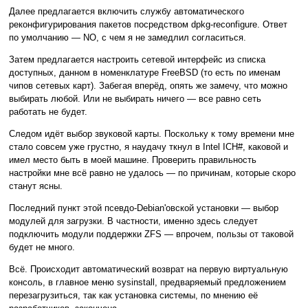
Далее предлагается включить службу автоматического
реконфигурирования пакетов посредством dpkg-reconfigure. Ответ
по умолчанию — NO, с чем я не замедлил согласиться.
Затем предлагается настроить сетевой интерфейс из списка
доступных, данном в номенклатуре FreeBSD (то есть по именам
чипов сетевых карт). Забегая вперёд, опять же замечу, что можно
выбирать любой. Или не выбирать ничего — все равно сеть
работать не будет.
Следом идёт выбор звуковой карты. Поскольку к тому времени мне
стало совсем уже грустно, я наудачу ткнул в Intel ICH#, каковой и
имел место быть в моей машине. Проверить правильность
настройки мне всё равно не удалось — по причинам, которые скоро
станут ясны.
Последний пункт этой псевдо-Debian'овской установки — выбор
модулей для загрузки. В частности, именно здесь следует
подключить модули поддержки ZFS — впрочем, пользы от таковой
будет не много.
Всё. Происходит автоматический возврат на первую виртуальную
консоль, в главное меню sysinstall, предваряемый предложением
перезагрузиться, так как установка системы, по мнению её