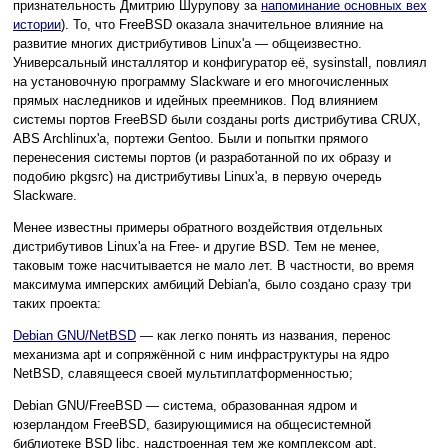
признательность Дмитрию Шурупову за
напоминание основных вех
истории
). То, что FreeBSD оказала значительное влияние на
развитие многих дистрибутивов Linux'а — общеизвестно.
Универсальный инсталлятор и конфигуратор её, sysinstall, повлиял
на установочную программу Slackware и его многочисленных
прямых наследников и идейных преемников. Под влиянием
системы портов FreeBSD были созданы ports дистрибутива CRUX,
ABS Archlinux'а, портежи Gentoo. Были и попытки прямого
перенесения системы портов (и разработанной по их образу и
подобию pkgsrc) на дистрибутивы Linux'а, в первую очередь
Slackware.
Менее известны примеры обратного воздействия отдельных
дистрибутивов Linux'а на Free- и другие BSD. Тем не менее,
таковым тоже насчитывается не мало лет. В частности, во время
максимума имперских амбиций Debian'а, было создано сразу три
таких проекта:
Debian GNU/NetBSD
— как легко понять из названия, перенос
механизма apt и сопряжённой с ним инфраструктуры на ядро
NetBSD, славящееся своей мультиплатформенностью;
Debian GNU/FreeBSD — система, образованная ядром и
юзерландом FreeBSD, базирующимися на общесистемной
библиотеке BSD libc, надстроенная тем же комплексом apt,