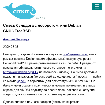
☰
архив
Смесь бульдога с носорогом, или Debian
GNU/kFreeBSD
Алексей Федорчук
2009-04-08
Поводом для данной заметки послужило
сообщение о том
, что в
рамках проекта Debian обрёл официальный статус субпроект
Debian/kFreeBSD, ранее развивавшийся сам по себе. Правда, от
признания официальности нового установочного диска на
http://www.debian.org/CD/
не появилось (пока?). Но была доступна
недавняя, январская (то есть ещё до-официальная) версия — найти
её можно
здесь
, в вариантах для архитектур i386 и AMD64. Она
была у меня скачана практически в момент появления, и в виде
образа для AMD64 поджидала своего часа. Каковой и наступил
тогда, когда я ознакомился с соответствующей новостью.
Однако сначала немного истории (опять же выражаю