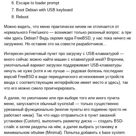
Escape to loader prompt
Boot Debian with USB keyboard
Reboot
Можно видеть, что меню практически ничем не отличается от
нормального Free'шного — возникает только резонный вопрос: а при
чём здесь Debian? Ведь окромя ядра FreeBSD, у нас пока ничего не
загружено. Но оставим это на совести разработчиков...
Интересен реликтовый пункт про загрузку с USB-клавиатурой —
много сейчас можно найти машин с клавиатурой иной? Впрочем,
умолчальный вариант загрузки поддерживает USB-клавиатуры
ничуть не хуже (хотя и не лучше — родовая болезнь последних
версий FreeBSD в виде периодического исчезновения устройств
ввода с соответствующим интерфейсом имеет место и здесь), так
что его можно смело проигнорировать.
А далее, по умолчанию или при выборе того или иного пункта
меню, запускается обычный sysinstall — только существенно
урезанный функционально (многие пункты его подменю просто не
работают никак). Так что надо отправиться в пункт заказной
установки (Custom), выполнить разметку диска — создать BSD-
слайс и затем разделы на нём, а далее выбрать установку в
минимальном объёме (Minimal). Попытка добавить к base system