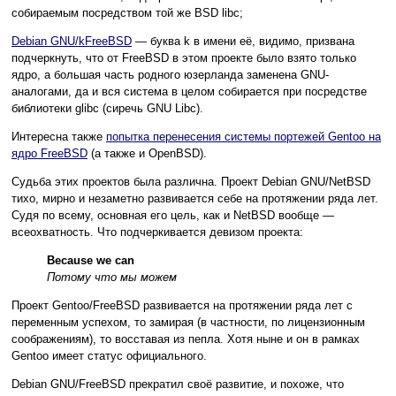
собираемым посредством той же BSD libc;
Debian GNU/kFreeBSD
— буква k в имени её, видимо, призвана
подчеркнуть, что от FreeBSD в этом проекте было взято только
ядро, а большая часть родного юзерланда заменена GNU-
аналогами, да и вся система в целом собирается при посредстве
библиотеки glibc (сиречь GNU Libc).
Интересна также
попытка перенесения системы портежей Gentoo на
ядро FreeBSD
(а также и OpenBSD).
Судьба этих проектов была различна. Проект Debian GNU/NetBSD
тихо, мирно и незаметно развивается себе на протяжении ряда лет.
Судя по всему, основная его цель, как и NetBSD вообще —
всеохватность. Что подчеркивается девизом проекта:
Because we can
Потому что мы можем
Проект Gentoo/FreeBSD развивается на протяжении ряда лет с
переменным успехом, то замирая (в частности, по лицензионным
соображениям), то восставая из пепла. Хотя ныне и он в рамках
Gentoo имеет статус официального.
Debian GNU/FreeBSD прекратил своё развитие, и похоже, что