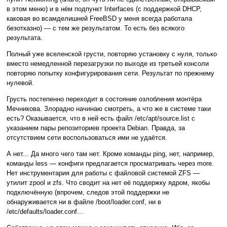
в этом меню) и в нём подпункт Interfaces (с поддержкой DHCP,
каковая во всамделишней FreeBSD у меня всегда работала
безотказно) — с тем же результатом. То есть без всякого
результата.
Полный уже вселенской грусти, повторяю установку с нуля, только
вместо немедленной перезагрузки по выходе из третьей консоли
повторяю попытку конфигурирования сети. Результат по прежнему
нулевой.
Грусть постепенно переходит в состояние озлобления монтёра
Мечникова. Злорадно начинаю смотреть, а что же в системе таки
есть? Оказывается, что в ней есть файл /etc/apt/source.list с
указанием пары репозиториев проекта Debian. Правда, за
отсутствием сети воспользоваться ими не удаётся.
А нет... Да много чего там нет. Кроме команды ping, нет, например,
команды less — конфиги предлагается просматривать через more.
Нет инструментария для работы с файловой системой ZFS —
утилит zpool и zfs. Что сводит на нет её поддержку ядром, якобы
подключённую (впрочем, следов этой поддержки не
обнаруживается ни в файле /boot/loader.conf, ни в
/etc/defaults/loader.conf...