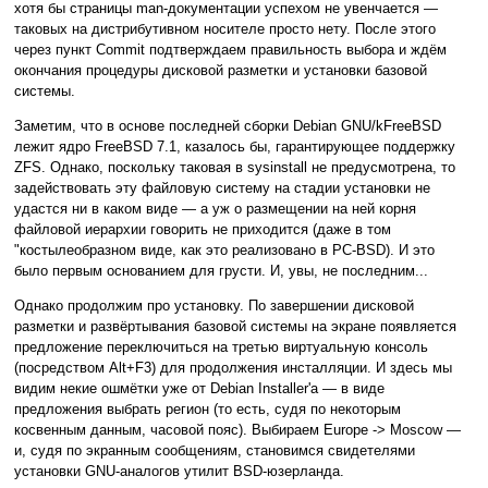
хотя бы страницы man-документации успехом не увенчается —
таковых на дистрибутивном носителе просто нету. После этого
через пункт Commit подтверждаем правильность выбора и ждём
окончания процедуры дисковой разметки и установки базовой
системы.
Заметим, что в основе последней сборки Debian GNU/kFreeBSD
лежит ядро FreeBSD 7.1, казалось бы, гарантирующее поддержку
ZFS. Однако, поскольку таковая в sysinstall не предусмотрена, то
задействовать эту файловую систему на стадии установки не
удастся ни в каком виде — а уж о размещении на ней корня
файловой иерархии говорить не приходится (даже в том
"костылеобразном виде, как это реализовано в PC-BSD). И это
было первым основанием для грусти. И, увы, не последним...
Однако продолжим про установку. По завершении дисковой
разметки и развёртывания базовой системы на экране появляется
предложение переключиться на третью виртуальную консоль
(посредством Alt+F3) для продолжения инсталляции. И здесь мы
видим некие ошмётки уже от Debian Installer'а — в виде
предложения выбрать регион (то есть, судя по некоторым
косвенным данным, часовой пояс). Выбираем Europe -> Moscow —
и, судя по экранным сообщениям, становимся свидетелями
установки GNU-аналогов утилит BSD-юзерланда.