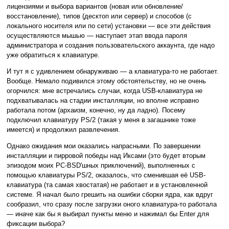
лицензиями и выбора вариантов (новая или обновление/
восстановление), типов (десктоп или сервер) и способов (с
локального носителя или по сети) установки — все эти действия
осуществляются мышью — наступает этап ввода пароля
администратора и создания пользовательского аккаунта, где надо
уже обратиться к клавиатуре.
И тут я с удивлением обнаруживаю — а клавиатура-то не работает.
Вообще. Немало подивился этому обстоятельству, но не очень
огорчился: мне встречались случаи, когда USB-клавиатура не
подхватывалась на стадии инсталляции, но вполне исправно
работала потом (архаизм, конечно, ну да ладно). Посему
подключил клавиатуру PS/2 (такая у меня в загашнике тоже
имеется) и продолжил развлечения.
Однако ожидания мои оказались напрасными. По завершении
инсталляции и пирровой победы над Иксами (это будет вторым
эпизодом моих PC-BSD'шных приключений), выполненных с
помощью клавиатуры PS/2, оказалось, что сменившая её USB-
клавиатура (та самая хвостатая) не работает и в установленной
системе. Я начал было грешить на ошибки сборки ядра, как вдруг
сообразил, что сразу после загрузки оного клавиатура-то работала
— иначе как бы я выбирал пункты меню и нажимал бы Enter для
фиксации выбора?