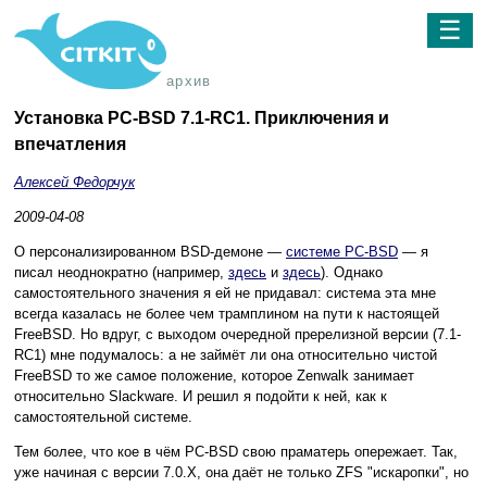
☰
архив
Установка PC-BSD 7.1-RC1. Приключения и
впечатления
Алексей Федорчук
2009-04-08
О персонализированном BSD-демоне —
системе PC-BSD
— я
писал неоднократно (например,
здесь
и
здесь
). Однако
самостоятельного значения я ей не придавал: система эта мне
всегда казалась не более чем трамплином на пути к настоящей
FreeBSD. Но вдруг, с выходом очередной пререлизной версии (7.1-
RC1) мне подумалось: а не займёт ли она относительно чистой
FreeBSD то же самое положение, которое Zenwalk занимает
относительно Slackware. И решил я подойти к ней, как к
самостоятельной системе.
Тем более, что кое в чём PC-BSD свою праматерь опережает. Так,
уже начиная с версии 7.0.X, она даёт не только ZFS "искаропки", но