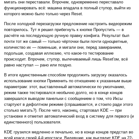
мигать они переставали. Впрочем, одновременно переставало
функционировать всё: машина впадала в полный ступор, выйти из
которого можно было только через Reset.
После холодной перезагрузки предложение настроить видеорежим
повторилось. Тут я решил прибегнуть к кнопке Пропустить — в
расчёте на последующую ручную правку конфига. Результат был
почти тот же самый — только чёрточки были почти одноцветные,
количество их — поменьше, и мигали они, перед замиранием,
подольше, создавая иллюзию, что какое-то тестирование
происходит. Впрочем, ступор, вылечиваемый лишь Reset'ом, всё
равно наступал — рано или поздно.
В итоге единственным способом продолжить загрузку оказалось
использование кнопки Применить по отношению к указанным выше
параметрам: этот, выставленный автоматически по умолчанию,
режим также тестировался необычно долго, но в конце концов
завершался выводом панельки с сообщением о том, что Иксы
стартуют в дефолтном режиме (спрашивается, и стоило ради этого
столько мигать?). После чего, наконец, стартовал KDE — при
установке я отметил автоматический вход в систему для первого (и
единственного) пользователя.
KDE грузился медленно и печально, но в конце концов предстал во
всей красе своей 4-й ипостаси. Видевшие, как выглядит KDE на 22-