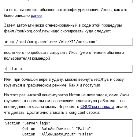
то есть выполнить обычное автоконфигурирование Иксов, как это
было описано
ранее
.
Затем автоматически сгенерированный в ходе этой процедуры
файл /root/xorg.conf.new надо скопировать куда следует:
# cp /root/xorg.conf.new /etc/X11/xorg.conf
после чего попробовать загрузить Иксы (уже от имени обычного
пользователя) командой
$ startx
Или, при большой вере в удачу, можно вернуть /etc/ttys и сразу
грузиться в графическом режиме. Как я и поступил.
На этот раз никакой конфигуратор Иксов не появлялся, сами Иксы
грузились в нормальном разрешении, клавиатура работала... но
неожиданно отказала мышь. Впрочем, с
CRUX'ом плавали
, знаем,
что делать. Достаточно вписать в xorg.conf строки:
Section "ServerFlags"

	Option	"AutoAddDevices" "False"

	Option	"AllowEmptyInput" "False"
