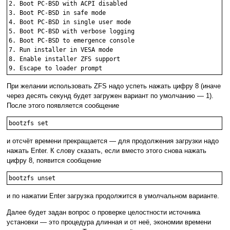
2. Boot PC-BSD with ACPI disabled

3. Boot PC-BSD in safe mode

4. Boot PC-BSD in single user mode

5. Boot PC-BSD with verbose logging

6. Boot PC-BSD to emergence console

7. Run installer in VESA mode

8. Enable installer ZFS support

9. Escape to loader prompt
При желании использовать ZFS надо успеть нажать цифру 8 (иначе
через десять секунд будет загружен вариант по умолчанию — 1).
После этого появляется сообщение
bootzfs set
и отсчёт времени прекращается — для продолжения загрузки надо
нажать Enter. К слову сказать, если вместо этого снова нажать
цифру 8, появится сообщение
bootzfs unset
и по нажатии Enter загрузка продолжится в умолчальном варианте.
Далее будет задан вопрос о проверке целостности источника
установки — это процедура длинная и от неё, экономии времени