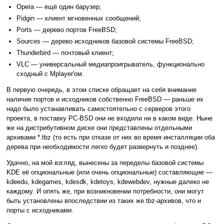
Opera — ещё один барузер;
Pidgin — клиент мгновенных сообщений;
Ports — дерево портов FreeBSD;
Sources — дерево исходников базовой системы FreeBSD;
Thunderbird — почтовый клиент;
VLC — универсальный медиапроигрыватель, функционально
сходный с Mplayer'ом.
В первую очередь, в этом списке обращает на себя внимание
наличие портов и исходников собственно FreeBSD — раньше их
надо было устанавливать самостоятельно с серверов этого
проекта, в поставку PC-BSD они не входили ни в каком виде. Ныне
же на дистрибутивном диске они представлены отдельными
архивами *.tbz (то есть при отказе от них во время инсталляции оба
дерева при необходимости легко будет развернуть и позднее).
Удачно, на мой взгляд, вынесены за переделы базовой системы
KDE её опциональные (или очень опциональные) составляющие —
kdeedu, kdegames, kdesdk, kdetoys, kdewebdev, нужные далеко не
каждому. И опять же, при возникновении потребности, они могут
быть установлены впоследствии из таких же tbz-архивов, что и
порты с исходниками.