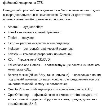
файловой иерархии на ZFS.
Следующей приятной неожиданностью было новшество на стадии
выбора дополнительных компонентов. Список их достаточно
примечателен, чтобы привести его полностью:
Amarok — аудиоплейер;
Filezilla — универсальный ftp-клиент;
Firefox — браузер;
Gimp — растровый графический редактор;
Inskape — векторный графический редактор;
Kdesdk — комплект разработки приложений;
K3b — "прожигалка" CD/DVD;
Educations and Games — соответствующие пакеты из штатного
комплекта KDE;
Всякая фигня (ей же Богу, так и написано) — насколько я понял,
под фигнёй понимается пакет kdetoys, с определением коего в
качестве таковой не могу не согласиться;
Quanta Plus — html-редактор из штатного комплекта KDE;
OpenOffice.org — офисный пакет в сборке от Infra-ресурса, то
есть с полной поддержкой русского языка, правда, довольно
старой версии 2.4.2;