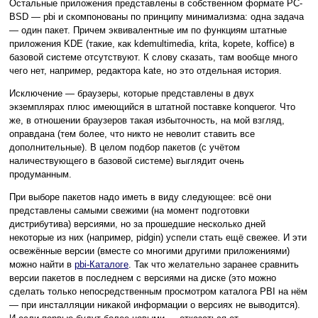
Остальные приложения представлены в собственном формате PC-
BSD — pbi и скомпонованы по принципу минимализма: одна задача
— один пакет. Причем эквивалентные им по функциям штатные
приложения KDE (такие, как kdemultimedia, krita, kopete, koffice) в
базовой системе отсутствуют. К слову сказать, там вообще много
чего нет, например, редактора kate, но это отдельная история.
Исключение — браузеры, которые представлены в двух
экземплярах плюс имеющийся в штатной поставке konqueror. Что
же, в отношении браузеров такая избыточность, на мой взгляд,
оправдана (тем более, что никто не неволит ставить все
дополнительные). В целом подбор пакетов (с учётом
наличествующего в базовой системе) выглядит очень
продуманным.
При выборе пакетов надо иметь в виду следующее: всё они
представлены самыми свежими (на момент подготовки
дистрибутива) версиями, но за прошедшие несколько дней
некоторые из них (например, pidgin) успели стать ещё свежее. И эти
освежённые версии (вместе со многими другими приложениями)
можно найти в
pbi-Каталоге
. Так что желательно заранее сравнить
версии пакетов в последнем с версиями на диске (это можно
сделать только непосредственным просмотром каталога PBI на нём
— при инсталляции никакой информации о версиях не выводится).