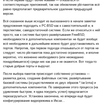
И если первые будут более новыми — отказаться от
соответствующих приложений, так как обновление pbi-пакетов всё
равно предполагает предварительное удаление предыдущей
версии.
Всё сказанное выше исходит из высказанного в начале заметки
предложения подходить к PC-BSD как к самостоятельной и, в
перспективе, самодостаточной системе. Если же относиться к ней
просто, как к системе быстрого развёртывания FreeBSD,
необходимости в дополнительных компонентах не будет вообще:
всё необходимое в дальнейшем можно будет доустанавливать из
портов. Напротив, при первом подходе отказываться от портов не
следует: число pbi-пакетов пока достаточно ограничено, и вполне
вероятно, что жизненно необходимого (или неожиданно
понадобившегося) среди них как раз и не окажется. Вот тогда-то
старые добрые порты и выручат.
После выбора пакетов происходит собственно установка —
разметка диска, создание файловых систем, развёртывание
базовой системы (осуществляемое из двух образов *.tar.lzma) и
дополнительных компонентов. По завершении этого процесса (на
удивление быстром, я едва покурить успел) предлагается
перезагрузиться. Установка закончена, но впереди ещё будет
конфигурирование видеорежима в Иксах...