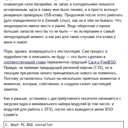
клавиатуре сели батарейки, их запас в холодильнике оказался
исчерпанным, идти в лавку мне было лениво, и я просто воткнул
резервную проводную USB-клаву. Продолжая после этого работать
(для определённости в Zenwalk Linux), как ни в чём ни бывало. Что
неоднократно имело место и ранее. Ведь оборотная сторона
больших запасов чего бы то ни было — их исчерпание в самый
неподходящий момент, и как раз для таких случаев эта клава у
меня и лежит.
Пора, однако, возвращаться к инсталляции. Сам процесс в
подробностях я описывать не буду — это было сделано в
соответствующей главе
перманентно грядущей
Саги о FreeBSD
.
Правда, на примере предыдущей релизной версии (7.01), но в
текущем пре-релизе ничего принципиально нового не появилось.
Поэтому остановлюсь только на нескольких приятных моментах и
моментах, которые, собственно, и создали сюжет настоящей
заметки.
Как и раньше, установка с дистрибутивного носителя начинается с
загрузки ядра и минимального набора модулей (в том числе, и
модулей для работы с ZFS), после чего выводится меню BSD
Loader'а:
1. Boot PC-BSD installer
