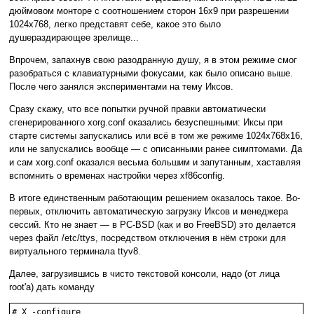
дюймовом монторе с соотношением сторон 16x9 при разрешении
1024x768, легко представят себе, какое это было
душераздирающее зрелище...
Впрочем, запахнув свою разодранную душу, я в этом режиме смог
разобраться с клавиатурными фокусами, как было описано выше.
После чего занялся экспериментами на тему Иксов.
Сразу скажу, что все попытки ручной правки автоматически
сгенерированного xorg.conf оказались безуспешными: Иксы при
старте системы запускались или всё в том же режиме 1024x768x16,
или не запускались вообще — с описанными ранее симптомами. Да
и сам xorg.conf оказался весьма большим и запутанным, хаставляя
вспомнить о временах настройки через xf86config.
В итоге единственным работающим решением оказалось такое. Во-
первых, отключить автоматическую загрузку Иксов и менеджера
сессий. Кто не знает — в PC-BSD (как и во FreeBSD) это делается
через файл /etc/ttys, посредством отключения в нём строки для
виртуального терминала ttyv8.
Далее, загрузившись в чисто текстовой консоли, надо (от лица
root'а) дать команду
# X -configure