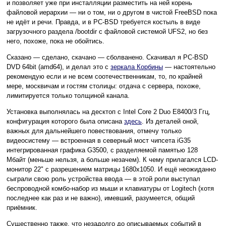
и позволяет уже при инсталляции разместить на ней корень
файловой иерархии — ни о том, ни о другом в чистой FreeBSD пока
не идёт и речи. Правда, и в PC-BSD требуется костыль в виде
загрузочного раздела /bootdir с файловой системой UFS2, но без
него, похоже, пока не обойтись.
Сказано — сделано, скачано — сболванено. Скачивал я PC-BSD
DVD 64bit (amd64), и делал это с
зеркала Корбины
— настоятельно
рекомендую если и не всем соотечественникам, то, по крайней
мере, москвичам и гостям столицы: отдача с сервера, похоже,
лимитируется только толщиной канала.
Установка выполнялась на десктоп с Intel Core 2 Duo E8400/3 Ггц,
конфигурация которого была описана
здесь
. Из деталей оной,
важных для дальнейшего повествования, отмечу только
видеосистему — встроенная в северный мост чипсета iG35
интегрированная графика G3500, с разделяемой памятью 128
Мбайт (меньше нельзя, а больше незачем). К чему прилагался LCD-
монитор 22" с разрешением матрицы 1680x1050. И ещё неожиданно
сыграли свою роль устройства ввода — в этой роли выступал
беспроводной комбо-набор из мыши и клавиатуры от Logitech (хотя
последнее как раз и не важно), имевший, разумеется, общий
приёмник.
Существенно также, что незадолго до описываемых событий в