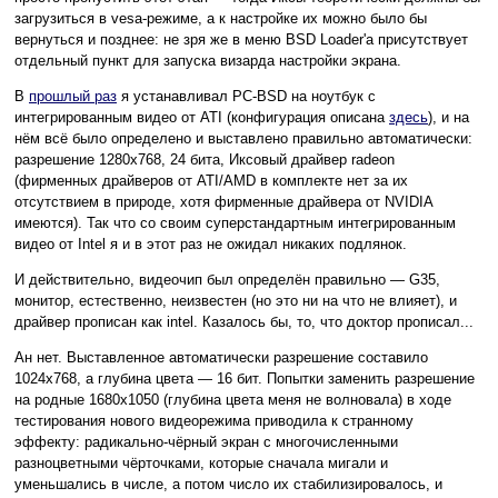
загрузиться в vesa-режиме, а к настройке их можно было бы
вернуться и позднее: не зря же в меню BSD Loader'а присутствует
отдельный пункт для запуска визарда настройки экрана.
В
прошлый раз
я устанавливал PC-BSD на ноутбук с
интегрированным видео от ATI (конфигурация описана
здесь
), и на
нём всё было определено и выставлено правильно автоматически:
разрешение 1280x768, 24 бита, Иксовый драйвер radeon
(фирменных драйверов от ATI/AMD в комплекте нет за их
отсутствием в природе, хотя фирменные драйвера от NVIDIA
имеются). Так что со своим суперстандартным интегрированным
видео от Intel я и в этот раз не ожидал никаких подлянок.
И действительно, видеочип был определён правильно — G35,
монитор, естественно, неизвестен (но это ни на что не влияет), и
драйвер прописан как intel. Казалось бы, то, что доктор прописал...
Ан нет. Выставленное автоматически разрешение составило
1024x768, а глубина цвета — 16 бит. Попытки заменить разрешение
на родные 1680x1050 (глубина цвета меня не волновала) в ходе
тестирования нового видеорежима приводила к странному
эффекту: радикально-чёрный экран с многочисленными
разноцветными чёрточками, которые сначала мигали и
уменьшались в числе, а потом число их стабилизировалось, и