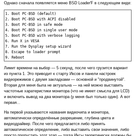
Однако сначала появляется меню BSD Loader'F в следующем виде:
1. Boot PC-BSD (default)

2. Boot PC-BSD with ACPI disabled

3. Boot PC-BSD in safe mode

4. Boot PC-BSD in single user mode

5. Boot PC-BSD with verbose logging

6. Run X in VESA

7. Run the Dysplay setup wizard

8. Escape to loader prompt

9. Reboot
Лимит времени на выбор — 5 секунд, после чего грузится вариант
из пункта 1. Это приводит к старту Иксов и панели настроек
видеорежимов с двумя закладками — основной и "продвинутой".
Вторая для меня была не актуальна — на ней можно выставить
частотные харатеристики монитора (что не имеет смысла для LCD)
и включить вывод на два монитора (у меня был только один). А вот
первая...
На первой указываются названия видеочипа и монитора,
автоматически определённые разрешение, глубина цвета и
видеодрайвер. После чего предлагается либо принять
автоматическое определение, либо выставить свои значения, либо
просто пропустить этот этап — тогда Иксы теоретически должны бы