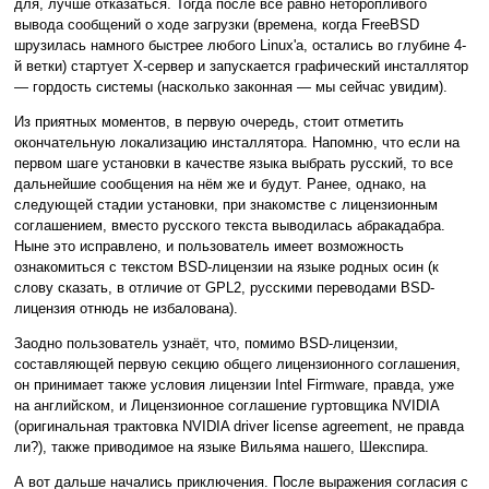
для, лучше отказаться. Тогда после всё равно неторопливого
вывода сообщений о ходе загрузки (времена, когда FreeBSD
шрузилась намного быстрее любого Linux'а, остались во глубине 4-
й ветки) стартует X-сервер и запускается графический инсталлятор
— гордость системы (насколько законная — мы сейчас увидим).
Из приятных моментов, в первую очередь, стоит отметить
окончательную локализацию инсталлятора. Напомню, что если на
первом шаге установки в качестве языка выбрать русский, то все
дальнейшие сообщения на нём же и будут. Ранее, однако, на
следующей стадии установки, при знакомстве с лицензионным
соглашением, вместо русского текста выводилась абракадабра.
Ныне это исправлено, и пользователь имеет возможность
ознакомиться с текстом BSD-лицензии на языке родных осин (к
слову сказать, в отличие от GPL2, русскими переводами BSD-
лицензия отнюдь не избалована).
Заодно пользователь узнаёт, что, помимо BSD-лицензии,
составляющей первую секцию общего лицензионного соглашения,
он принимает также условия лицензии Intel Firmware, правда, уже
на английском, и Лицензионное соглашение гуртовщика NVIDIA
(оригинальная трактовка NVIDIA driver license agreement, не правда
ли?), также приводимое на языке Вильяма нашего, Шекспира.
А вот дальше начались приключения. После выражения согласия с