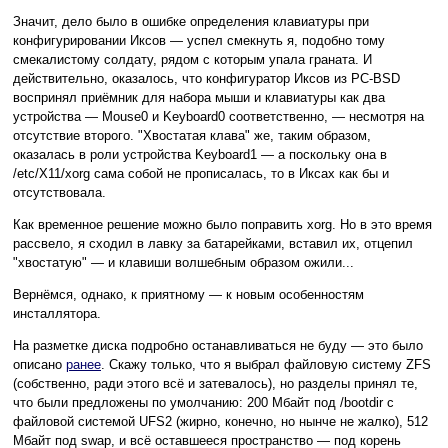
Значит, дело было в ошибке определения клавиатуры при
конфигурировании Иксов — успел смекнуть я, подобно тому
смекалистому солдату, рядом с которым упала граната. И
действительно, оказалось, что конфигуратор Иксов из PC-BSD
воспринял приёмник для набора мыши и клавиатуры как два
устройства — Mouse0 и Keyboard0 соответственно, — несмотря на
отсутствие второго. "Хвостатая клава" же, таким образом,
оказалась в роли устройства Keyboard1 — а поскольку она в
/etc/X11/xorg сама собой не прописалась, то в Иксах как бы и
отсутствовала.
Как временное решение можно было поправить xorg. Но в это время
рассвело, я сходил в лавку за батарейками, вставил их, отцепил
"хвостатую" — и клавиши волшебным образом ожили...
Вернёмся, однако, к приятному — к новым особенностям
инсталлятора.
На разметке диска подробно останавливаться не буду — это было
описано
ранее
. Скажу только, что я выбрал файловую систему ZFS
(собственно, ради этого всё и затевалось), но разделы принял те,
что были предложены по умолчанию: 200 Мбайт под /bootdir с
файловой системой UFS2 (жирно, конечно, но нынче не жалко), 512
Мбайт под swap, и всё оставшееся пространство — под корень