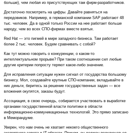
больше), чем любая из присутствующих там фирм-разработчиков.
Достаточно посмотреть на цифры. Давайте равняться на
передовиков. Например, в германской компании SAP работают 48
тыс. человек. Да в одной только России на нее работает больше
народу, чем во всех СПО-фирмах вместе взятых.
Red Hat — это пигмей в мире западного бизнеса. Там работает
более 2 тыс. человек. Будем сравнивать с собой?
Как тут можно говорить о конкуренции, о каком-то
интеллектуальном прорыве? При таком соотношении сил любые
другие критерии попросту теряют какое-либо значение.
Для исправления ситуации нужен сигнал от государства большому
бизнесу. Мол, создавайте крупные СПО-компании, вкладывайте в
них деньги, беритесь за решение государственных задач — все
вложения окупятся, заказы будут.
Ассоциация, в свою очередь, собирается участвовать в выработке
органами государственной власти политики в области
информационно-коммуникационных технологий. Это прямо записано
в Меморандуме.
Уверен, что нам очень не хватает некоего общественного
экспертного совета в IT-области. Причем, он должен подключаться