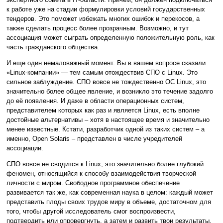
к работе уже на стадии формулировки условий государственных
тендеров. Это поможет избежать многих ошибок и перекосов, а
также сделать процесс более прозрачным. Возможно, и тут
ассоциация может сыграть определенную положительную роль, как
часть гражданского общества.
И еще один немаловажный момент. Вы в вашем вопросе сказали
«Linux-компании» — тем самым отождествив СПО с Linux. Это
сильное заблуждение. СПО вовсе не тождественно ОС Linux, это
значительно более общее явление, и возникло это течение задолго
до её появления. И даже в области операционных систем,
представителем которых как раз и является Linux, есть вполне
достойные альтернативы – хотя в настоящее время и значительно
менее известные. Кстати, разработчик одной из таких систем – а
именно, Open Solaris – представлен в числе учредителей
ассоциации.
СПО вовсе не сводится к Linux, это значительно более глубокий
феномен, относящийся к способу взаимодействия творческой
личности с миром. Свободное программное обеспечение
развивается так же, как современная наука в целом: каждый может
представить плоды своих трудов миру в объеме, достаточном для
того, чтобы другой исследователь смог воспроизвести,
подтвердить или опровергнуть, а затем и развить твои результаты.