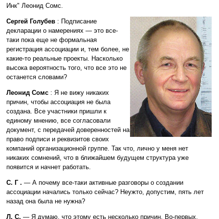
Инк" Леонид Сомс.
Сергей Голубев
: Подписание
декларации о намерениях — это все-
таки пока еще не формальная
регистрация ассоциации и, тем более, не
какие-то реальные проекты. Насколько
высока вероятность того, что все это не
останется словами?
Леонид Сомс
: Я не вижу никаких
причин, чтобы ассоциация не была
создана. Все участники пришли к
единому мнению, все согласовали
документ, с передачей доверенностей на
право подписи и реквизитов своих
компаний организационной группе. Так что, лично у меня нет
никаких сомнений, что в ближайшем будущем структура уже
появится и начнет работать.
С. Г .
— А почему все-таки активные разговоры о создании
ассоциации начались только сейчас? Неужто, допустим, пять лет
назад она была не нужна?
Л. С.
— Я думаю, что этому есть несколько причин. Во-первых,