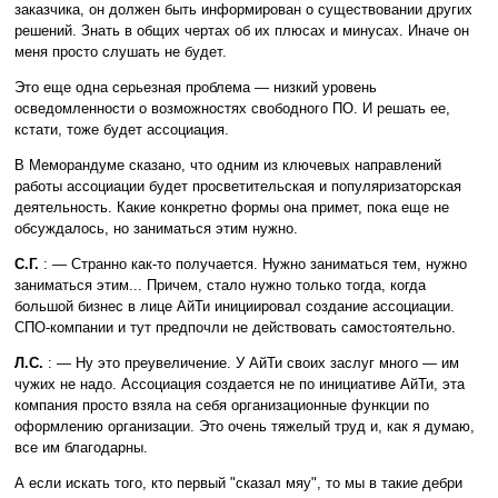
заказчика, он должен быть информирован о существовании других
решений. Знать в общих чертах об их плюсах и минусах. Иначе он
меня просто слушать не будет.
Это еще одна серьезная проблема — низкий уровень
осведомленности о возможностях свободного ПО. И решать ее,
кстати, тоже будет ассоциация.
В Меморандуме сказано, что одним из ключевых направлений
работы ассоциации будет просветительская и популяризаторская
деятельность. Какие конкретно формы она примет, пока еще не
обсуждалось, но заниматься этим нужно.
С.Г.
: — Странно как-то получается. Нужно заниматься тем, нужно
заниматься этим... Причем, стало нужно только тогда, когда
большой бизнес в лице АйТи инициировал создание ассоциации.
СПО-компании и тут предпочли не действовать самостоятельно.
Л.С.
: — Ну это преувеличение. У АйТи своих заслуг много — им
чужих не надо. Ассоциация создается не по инициативе АйТи, эта
компания просто взяла на себя организационные функции по
оформлению организации. Это очень тяжелый труд и, как я думаю,
все им благодарны.
А если искать того, кто первый "сказал мяу", то мы в такие дебри