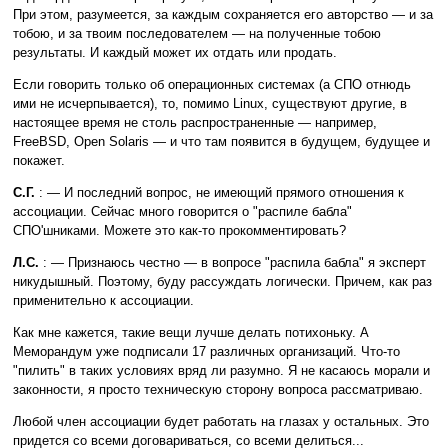
При этом, разумеется, за каждым сохраняется его авторство — и за
тобою, и за твоим последователем — на полученные тобою
результаты. И каждый может их отдать или продать.
Если говорить только об операционных системах (а СПО отнюдь
ими не исчерпывается), то, помимо Linux, существуют другие, в
настоящее время не столь распространенные — например,
FreeBSD, Open Solaris — и что там появится в будущем, будущее и
покажет.
С.Г.
: — И последний вопрос, не имеющий прямого отношения к
ассоциации. Сейчас много говорится о "распиле бабла"
СПО'шниками. Можете это как-то прокомментировать?
Л.С.
: — Признаюсь честно — в вопросе "распила бабла" я эксперт
никудышный. Поэтому, буду рассуждать логически. Причем, как раз
применительно к ассоциации.
Как мне кажется, такие вещи лучше делать потихоньку. А
Меморандум уже подписали 17 различных организаций. Что-то
"пилить" в таких условиях вряд ли разумно. Я не касаюсь морали и
законности, я просто техническую сторону вопроса рассматриваю.
Любой член ассоциации будет работать на глазах у остальных. Это
придется со всеми договариваться, со всеми делиться...