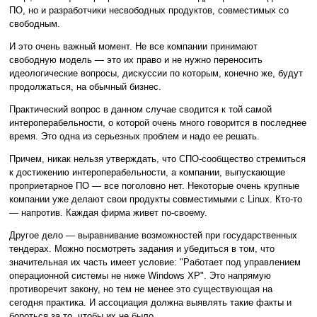
ПО, но и разработчики несвободных продуктов, совместимых со
свободным.
И это очень важный момент. Не все компании принимают
свободную модель — это их право и не нужно переносить
идеологические вопросы, дискуссии по которым, конечно же, будут
продолжаться, на обычный бизнес.
Практический вопрос в данном случае сводится к той самой
интероперабельности, о которой очень много говорится в последнее
время. Это одна из серьезных проблем и надо ее решать.
Причем, никак нельзя утверждать, что СПО-сообщество стремиться
к достижению интероперабельности, а компании, выпускающие
проприетарное ПО — все поголовно нет. Некоторые очень крупные
компании уже делают свои продукты совместимыми с Linux. Кто-то
— напротив. Каждая фирма живет по-своему.
Другое дело — выравнивание возможностей при государственных
тендерах. Можно посмотреть задания и убедиться в том, что
значительная их часть имеет условие: "Работает под управлением
операционной системы не ниже Windows XP". Это напрямую
противоречит закону, но тем не менее это существующая на
сегодня практика. И ассоциация должна выявлять такие факты и
бороться за то, чтобы их не было.