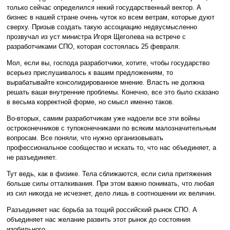
только сейчас определился некий государственный вектор. А
бизнес в нашей стране очень чуток ко всем ветрам, которые дуют
сверху. Призыв создать такую ассоциацию недвусмысленно
прозвучал из уст министра Игоря Щеголева на встрече с
разработчиками СПО, которая состоялась 25 февраля.
Мол, если вы, господа разработчики, хотите, чтобы государство
всерьез прислушивалось к вашим предложениям, то
вырабатывайте консолидированное мнение. Власть не должна
решать ваши внутренние проблемы. Конечно, все это было сказано
в весьма корректной форме, но смысл именно таков.
Во-вторых, самим разработчикам уже надоели все эти войны
остроконечников с тупоконечниками по всяким малозначительным
вопросам. Все поняли, что нужно организовывать
профессиональное сообщество и искать то, что нас объединяет, а
не разъединяет.
Тут ведь, как в физике. Тела сближаются, если сила притяжения
больше силы отталкивания. При этом важно понимать, что любая
из сил никогда не исчезнет, дело лишь в соотношении их величин.
Разъединяет нас борьба за тощий российский рынок СПО. А
объединяет нас желание развить этот рынок до состояния
изобильного.