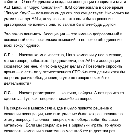
зайдем... О необходимости создания ассоциации говорили и мы, и
ALT Linux, и "Корус Консалтинг". IBM организовала в свое время
"Линукс Клуб" — возможно он до сих пор существует. Нисколько не
умаляя заслуг АйТи, хочу сказать, что если бы за решение
оргвопросов не взялись они, то взялся бы кто-нибудь другой.
Это важно понимать. Ассоциация — это именно добровольный и
осознанный союз нескольких компаний, а не некое объединение
всех вокруг одного.
С.Г.
: — Насколько мне известно, Linux-компании у нас в стране,
мягко говоря, небогатые. Предположим, нет АйТи и ассоциация
создается без нее. И что она будет делать? Позвольте спросить
прямо — а есть ли у отечественного СПО-бизнеса деньги хотя бы
на регистрацию объединения, я уже не говорю о какой-то
деятельности?
Л.С .
— Насчет регистрации — конечно, найдем. А вот про что-то
сделать... Тут, как говорится, спасибо за вопрос.
На собрании в минкомсвязи, где и было принято решение о
создании ассоциации, мое выступление было как раз посвящено
этому вопросу. Наполеон говорил, что победа любит большие
батальоны. Если мы собрались не в бирюльки играть, то нужно
создавать компании значительно масштабнее (в десятки раз