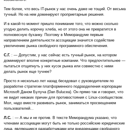
Тем более, что весь IT-рынок у нас очень даже не тощий. От весьма
тучный. Но на нем доминируют проприетарные решения.
И в какой-то момент пришло понимание того, что можно сколько
угодно делить корочку хлеба, но от этого она не превратится в
полновесную буханку. Поэтому в Меморандуме первым
направлением деятельности ассоциации значится содействие
увеличению рынка свободного программного обеспечения.
С.Г.
: — Допустим, у нас сейчас есть тучный рынок, на котором
доминируют вполне конкретные компании. Что предпочтительнее —
пытаться отщипнуть у них кусок рынка или совместно с ними
делать рынок еще тучнее?
Просто я несколько лет назад беседовал с руководителем по
разработке стратегии платформенного подразделения корпорации
Microsoft Даном Булуча (Dan Bulucea). Он прямо так и говорил, что
не видит никаких причин для противостояния с Linux-сообществом.
Мол, надо вместе развивать рынок, заниматься просвещением
пользователей...
Л.С.
: — А мы и не против. В тексте Меморандума указано, что
членами ассоциации могут быть не только российские юридические
лица, являющиеся разработчиками или внедренцами свободного