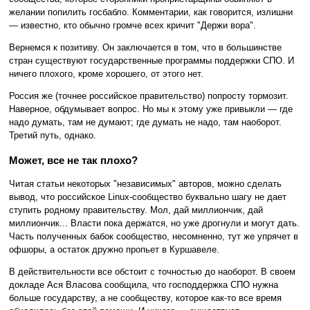
желании попилить госбабло. Комментарии, как говорится, излишни
— известно, кто обычно громче всех кричит "Держи вора".
Вернемся к позитиву. Он заключается в том, что в большинстве
стран существуют государственные программы поддержки СПО. И
ничего плохого, кроме хорошего, от этого нет.
Россия же (точнее российское правительство) попросту тормозит.
Наверное, обдумывает вопрос. Но мы к этому уже привыкли — где
надо думать, там не думают; где думать не надо, там наоборот.
Третий путь, однако.
Может, все не так плохо?
Читая статьи некоторых "независимых" авторов, можно сделать
вывод, что российское Linux-сообщество буквально шагу не дает
ступить родному правительству. Мол, дай миллиончик, дай
миллиончик... Власти пока держатся, но уже дрогнули и могут дать.
Часть полученных бабок сообщество, несомненно, тут же упрячет в
офшоры, а остаток дружно пропьет в Куршавеле.
В действительности все обстоит с точностью до наоборот. В своем
докладе Ася Власова сообщила, что господдержка СПО нужна
больше государству, а не сообществу, которое как-то все время