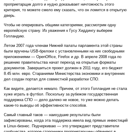
проприетарщик долго и нудно доказывает ничтожность этого
критерия, то можете смело ему сказать, что он ломится в открытую
дверь.
Чтобы не оперировать общими категориями, рассмотрим одну
европейскую страну. Из уважения к Гусу Хиддингу выберем
Голландию.
Летом 2007 года членам Нижней палаты парламента этой страны
были вручены USB-брелоки с установленными на них свободными
приложениями — OpenOffice, Firefox и др. В апреле 2008 года по
решению правительства начат переход на открытые форматы
документов. Завершиться проект должен в 2011 году, его бюджет
8.45 млн. евро. Стараниями Министерства экономики и внутренних
дел создан портал для совместной разработки СПО.
Как видите, делается немало. Причем, от этого Голландия не стала
хуже играть в футбол. Поскольку за рубежом государственная
поддержка СПО — дело далеко не новое, то уже можно делать
какие-то выводы об эффективности способов.
Самый главный таков — наихудшие результаты были
зафиксированы, когда эта поддержка имела вид прямых инвестиций
в Linux-бизнес. Подчеркиваю — это утверждают представители
сообщества, которое сторонники проприетарщины обвиняют в