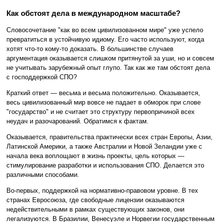
Как обстоят дела в международном масштабе?
Словосочетание "как во всем цивилизованном мире" уже успело
превратиться в устойчивую идиому. Его часто используют, когда
хотят что-то кому-то доказать. В большинстве случаев
аргументация оказывается слишком притянутой за уши, но и совсем
не учитывать зарубежный опыт глупо. Так как же там обстоят дела
с господдержкой СПО?
Краткий ответ — весьма и весьма положительно. Оказывается,
весь цивилизованный мир вовсе не падает в обморок при слове
"государство" и не считает это структуру первопричиной всех
неудач и разочарований. Обратимся к фактам.
Оказывается, правительства практически всех стран Европы, Азии,
Латинской Америки, а также Австралии и Новой Зеландии уже с
начала века воплощают в жизнь проекты, цель которых —
стимулирование разработки и использования СПО. Делается это
различными способами.
Во-первых, поддержкой на нормативно-правовом уровне. В тех
странах Евросоюза, где свободные лицензии оказываются
недействительными в рамках существующих законов, они
легализуются. В Бразилии, Венесуэле и Норвегии государственным