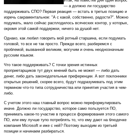
Итак, на повестке дня один вопрос
— а должно ли государство
поддерживать СПО? Первая реакция — встать в третью позицию и
изречь сакраментальное: "А с какой, собственно, радости?". Можно
подумать, мало сейчас расплодилось всяческих контор, у которых,
окромя этой самой поддержки, ничего за душой нет.
Однако, как любил говорить мой ротный старшина, если подумать
головой, то все не так просто. Прежде всего, разберемся с
проблемой, вызванной великим, могучим и очень неоднозначным
русским языком.
Что такое поддерживать? С точки зрения истинных
проприетарщиков тут двух мнений быть не может — либо дать
денег, либо дать законодательные преференции. А вот поклонники
открытых решений, скорее всего, будут подразумевать под этим
термином что-то типа сотрудничества или принятия участия в чем-
либо.
С учетом этого наш главный вопрос можно переформулировать
иначе. Должно ли государство, которое само пользуется ПО,
принимать какое-то участие в процессе формирования этого самого
ПО, или ему лучше тупо потреблять то, что ему дают на блюдечке
компания Microsoft и иже с ней? Поэтому выходим из третьей
позиции и начинаем разбираться.