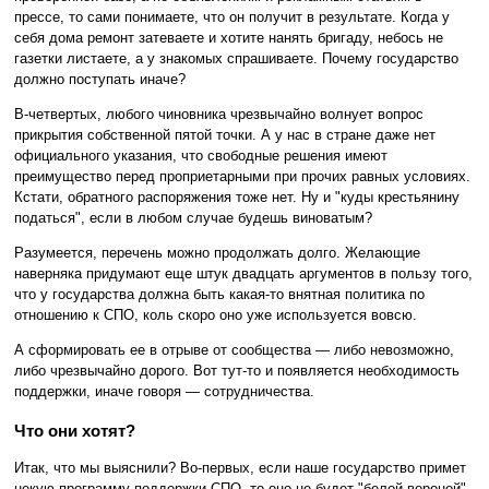
прессе, то сами понимаете, что он получит в результате. Когда у
себя дома ремонт затеваете и хотите нанять бригаду, небось не
газетки листаете, а у знакомых спрашиваете. Почему государство
должно поступать иначе?
В-четвертых, любого чиновника чрезвычайно волнует вопрос
прикрытия собственной пятой точки. А у нас в стране даже нет
официального указания, что свободные решения имеют
преимущество перед проприетарными при прочих равных условиях.
Кстати, обратного распоряжения тоже нет. Ну и "куды крестьянину
податься", если в любом случае будешь виноватым?
Разумеется, перечень можно продолжать долго. Желающие
наверняка придумают еще штук двадцать аргументов в пользу того,
что у государства должна быть какая-то внятная политика по
отношению к СПО, коль скоро оно уже используется вовсю.
А сформировать ее в отрыве от сообщества — либо невозможно,
либо чрезвычайно дорого. Вот тут-то и появляется необходимость
поддержки, иначе говоря — сотрудничества.
Что они хотят?
Итак, что мы выяснили? Во-первых, если наше государство примет
некую программу поддержки СПО, то оно не будет "белой вороной"