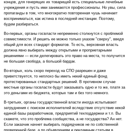
концов, для генерящих их товарищей есть специальные лечебные
учреждения и пусть ими занимаются профессионалы. Но увы, сила
пропаганды в том, что многократно повторенная чушь начинает
восприниматься, как истина в последней инстанции. Поэтому,
будем разбираться.
Во-первых, органы госвласти непременно столкнутся с проблемой
совместимости. И решить ее можно только указом "сверху", введя
общий для всех стандарт форматов. То есть, верховная власть
должна явно выбирать между открытыми и проприетарными
решениями — если делегировать это право на места, то получится
не большая свобода, а большой бардак.
Во-вторых, коль скоро переход на СПО разрешен и даже
приветствуется, то неплохо бы иметь некий единый фонд
протестированных стандартных решений. В противном случае
местные органы госвласти будут заказывать одно и то же, платя за
это деньгами из бюджета, которых там и без того немного.
В-третьих, органы государственной власти иногда испытывают
затруднения с поиском исполнителей вследствие отсутствие некой
единой базы разработчиков, предприятий техподдержки и т.п. Вы
скажете, что это проблема сообщества, а не государства? Ан нет.
Если заказчик начнет выбирать подрядчиков не по собственной
проверенной базе, а по объявлениям и рекламным статьям в