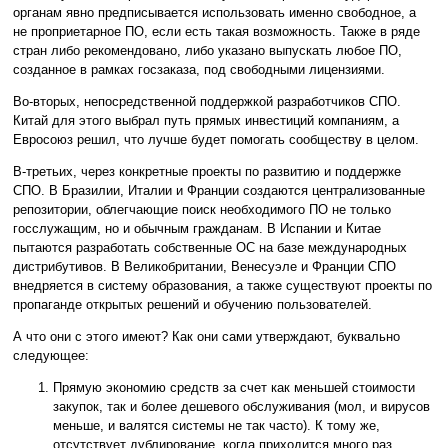
органам явно предписывается использовать именно свободное, а
не проприетарное ПО, если есть такая возможность. Также в ряде
стран либо рекомендовано, либо указано выпускать любое ПО,
созданное в рамках госзаказа, под свободными лицензиями.
Во-вторых, непосредственной поддержкой разработчиков СПО.
Китай для этого выбрал путь прямых инвестиций компаниям, а
Евросоюз решил, что лучше будет помогать сообществу в целом.
В-третьих, через конкретные проекты по развитию и поддержке
СПО. В Бразилии, Италии и Франции создаются централизованные
репозитории, облегчающие поиск необходимого ПО не только
госслужащим, но и обычным гражданам. В Испании и Китае
пытаются разработать собственные ОС на базе международных
дистрибутивов. В Великобритании, Венесуэле и Франции СПО
внедряется в систему образования, а также существуют проекты по
пропаганде открытых решений и обучению пользователей.
А что они с этого имеют? Как они сами утверждают, буквально
следующее:
Прямую экономию средств за счет как меньшей стоимости
закупок, так и более дешевого обслуживания (мол, и вирусов
меньше, и валятся системы не так часто). К тому же,
отсутствует дублирование, когда приходится много раз