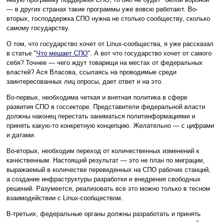
— в других странах такие программы уже вовсю работают. Во-
вторых, господдержка СПО нужна не столько сообществу, сколько
самому государству.
О том, что государство хочет от Linux-сообщества, я уже рассказал
в статье "
Что мешает СПО
". А вот что государство хочет от самого
себя? Точнее — чего ждут товарищи на местах от федеральных
властей? Ася Власова, ссылаясь на проводимые среди
заинтересованных лиц опросы, дает ответ и на это.
Во-первых, необходима четкая и внятная политика в сфере
развития СПО в госсекторе. Представители федеральной власти
должны наконец перестать заниматься политинформациями и
принять какую-то конкретную концепцию. Желательно — с цифрами
и датами.
Во-вторых, необходим переход от количественных изменений к
качественным. Настоящий результат — это не план по миграции,
выражаемый в количестве переведенных на СПО рабочих станций,
а создание инфраструктуры разработки и внедрения свободных
решений. Разумеется, реализовать все это можно только в тесном
взаимодействии с Linux-сообществом.
В-третьих, федеральные органы должны разработать и принять