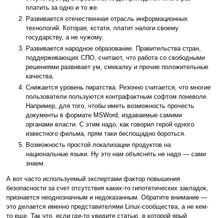
платить за одно и то же.
Развивается отечественная отрасль информационных
технологий. Которая, кстати, платит налоги своему
государству, а не чужому.
Развивается народное образование. Правительства стран,
поддерживающих СПО, считают, что работа со свободными
решениями развивает ум, смекалку и прочие положительные
качества.
Снижается уровень пиратства. Резонно считается, что многие
пользователи пользуются контрафактным софтом поневоле.
Например, для того, чтобы иметь возможность прочесть
документы в формате MSWord, издаваемые самими
органами власти. С этим надо, как говорил герой одного
известного фильма, прям таки беспощадно бороться.
Возможность простой локализации продуктов на
национальные языки. Ну это нам объяснять не надо — сами
знаем.
А вот часто используемый экспертами фактор повышения
безопасности за счет отсутствия каких-то гипотетических закладок,
признается неоднозначным и недоказанным. Обратите внимание —
это делается именно представителями Linux-сообщества, а не кем-
то еще. Так что, если где-то увидите статью, в которой ярый