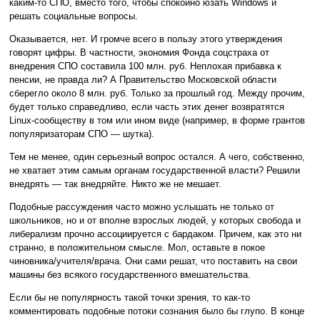
каким-то СПО, вместо того, чтобы спокойно юзать Windows и
решать социальные вопросы.
Оказывается, нет. И громче всего в пользу этого утверждения
говорят цифры. В частности, экономия Фонда соцстраха от
внедрения СПО составила 100 млн. руб. Неплохая прибавка к
пенсии, не правда ли? А Правительство Московской области
сберегло около 8 млн. руб. Только за прошлый год. Между прочим,
будет только справедливо, если часть этих денег возвратятся
Linux-сообществу в том или ином виде (например, в форме грантов
популяризаторам СПО — шутка).
Тем не менее, один серьезный вопрос остался. А чего, собственно,
не хватает этим самым органам государственной власти? Решили
внедрять — так внедряйте. Никто же не мешает.
Подобные рассуждения часто можно услышать не только от
школьников, но и от вполне взрослых людей, у которых свобода и
либерализм прочно ассоциируется с бардаком. Причем, как это ни
странно, в положительном смысле. Мол, оставьте в покое
чиновника/учителя/врача. Они сами решат, что поставить на свои
машины без всякого государственного вмешательства.
Если бы не популярность такой точки зрения, то как-то
комментировать подобные потоки сознания было бы глупо. В конце