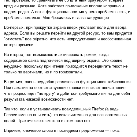
тестирования, то сравнивать ее со штатным браузером всерьез
вряд ли разумно. Хотя работает приложение вполне исправно и
падает редко. А вот с функциональностью у него проблемы есть, и
проблемы немалые. Мне бросилось в глаза следующее.
Во-первых, при прокрутке экрана вверх уползает поле для ввода
адреса. Если вы решите перейти на другой ресурс, то вам придется
"отмотать" все обратно, что есть непродуктивная и необоснованная
потеря времени.
Во-вторых, нет возможности активировать режим, когда
содержимое сайта подгоняется под ширину экрана. Это крайне
неудобно, поскольку при чтении приходится передвигать текст не
только по вертикали, но и по горизонтали.
В-третьих, очень неудобно реализована функция масштабирования.
При нажатии на соответствующие кнопки возникает впечатление,
что процесс идет "по кругу" и добиться требуемого лично для себя
результата никакой возможности нет.
Так что, если и устанавливать всамделишный Firefox (а ведь
Fennec именно он и есть), то исключительно для познавательных
целей. Практического смысла в этом пока нет.
Впрочем, ключевое слово в последнем предложении — пока.