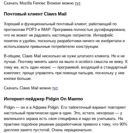
Скачать Mozilla Fennec Browser можно
тут
.
Почтовый клиент Claws Mail
Хороший и функциональный почтовый клиент, работающий по
протоколам POP3 и IMAP. Программа полностью русифицирована,
что не может не радовать настоящих патриотов. Интерфейс
понятен и удобен, поскольку разработчики ничего не изобретали и
использовали привычные потребителю конструкции.
В-общем, Claws Mail нисколько не хуже штатного клиента. Но и не
лучше. Поэтому менять шило на мыло я особого смысла не вижу. К
тому же, есть один нюанс — программой, входящей в стандартный
комплект, проще управлять при помощи пальцев, поскольку у нее
кнопки больше.
Скачать Claws Mail можно
тут
.
Интернет-пейджер Pidgin On Maemo
Pidgin — он и а Африке Pidgin. Его таблеточный вариант повторяет
настольный практически один в один. Это, кстати, нехорошо — у
маленького экрана есть своя специфика и надо ее учитывать. На
практике подобное решение разработчиков привело к тому, что 90%
дисплея занято пустотой. Очень нерационально.