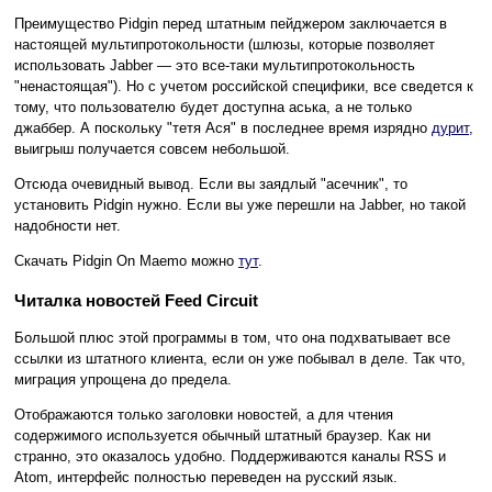
Преимущество Pidgin перед штатным пейджером заключается в
настоящей мультипротокольности (шлюзы, которые позволяет
использовать Jabber — это все-таки мультипротокольность
"ненастоящая"). Но с учетом российской специфики, все сведется к
тому, что пользователю будет доступна аська, а не только
джаббер. А поскольку "тетя Ася" в последнее время изрядно
дурит
,
выигрыш получается совсем небольшой.
Отсюда очевидный вывод. Если вы заядлый "асечник", то
установить Pidgin нужно. Если вы уже перешли на Jabber, но такой
надобности нет.
Скачать Pidgin On Maemo можно
тут
.
Читалка новостей Feed Circuit
Большой плюс этой программы в том, что она подхватывает все
ссылки из штатного клиента, если он уже побывал в деле. Так что,
миграция упрощена до предела.
Отображаются только заголовки новостей, а для чтения
содержимого используется обычный штатный браузер. Как ни
странно, это оказалось удобно. Поддерживаются каналы RSS и
Atom, интерфейс полностью переведен на русский язык.