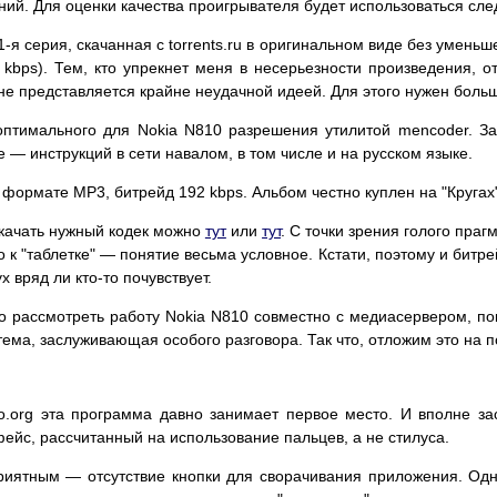
ий. Для оценки качества проигрывателя будет использоваться сл
1-я серия, скачанная с torrents.ru в оригинальном виде без умень
kbps). Тем, кто упрекнет меня в несерьезности произведения, о
е представляется крайне неудачной идеей. Для этого нужен больш
оптимального для Nokia N810 разрешения утилитой mencoder. За
 — инструкций в сети навалом, в том числе и на русском языке.
 формате MP3, битрейд 192 kbps. Альбом честно куплен на "Кругах"
скачать нужный кодек можно
тут
или
тут
. С точки зрения голого пра
о к "таблетке" — понятие весьма условное. Кстати, поэтому и битр
 вряд ли кто-то почувствует.
о рассмотреть работу Nokia N810 совместно с медиасервером, пок
тема, заслуживающая особого разговора. Так что, отложим это на п
.org эта программа давно занимает первое место. И вполне за
ейс, рассчитанный на использование пальцев, а не стилуса.
риятным — отсутствие кнопки для сворачивания приложения. Одн