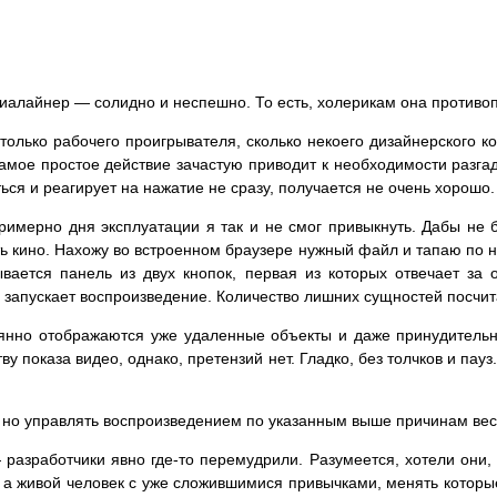
виалайнер — солидно и неспешно. То есть, холерикам она противоп
только рабочего проигрывателя, сколько некоего дизайнерского к
амое простое действие зачастую приводит к необходимости разгад
ся и реагирует на нажатие не сразу, получается не очень хорошо.
римерно дня эксплуатации я так и не смог привыкнуть. Дабы не 
ть кино. Нахожу во встроенном браузере нужный файл и тапаю по
ывается панель из двух кнопок, первая из которых отвечает за
ая запускает воспроизведение. Количество лишних сущностей посчит
оянно отображаются уже удаленные объекты и даже принудительн
у показа видео, однако, претензий нет. Гладко, без толчков и пауз.
т, но управлять воспроизведением по указанным выше причинам вес
разработчики явно где-то перемудрили. Разумеется, хотели они, н
, а живой человек с уже сложившимися привычками, менять которые