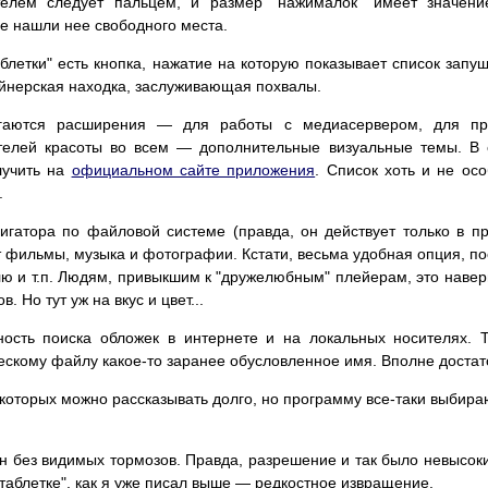
телем следует пальцем, и размер "нажималок" имеет значени
е нашли нее свободного места.
таблетки" есть кнопка, нажатие на которую показывает список за
йнерская находка, заслуживающая похвалы.
агаются расширения — для работы с медиасервером, для про
телей красоты во всем — дополнительные визуальные темы. В 
лучить на
официальном сайте приложения
. Список хоть и не ос
.
игатора по файловой системе (правда, он действует только в п
т фильмы, музыка и фотографии. Кстати, весьма удобная опция, по
ю и т.п. Людям, привыкшим к "дружелюбным" плейерам, это наверня
 Но тут уж на вкус и цвет...
ть поиска обложек в интернете и на локальных носителях. Т
кому файлу какое-то заранее обусловленное имя. Вполне достаточн
 которых можно рассказывать долго, но программу все-таки выбира
 без видимых тормозов. Правда, разрешение и так было невысок
"таблетке", как я уже писал выше — редкостное извращение.