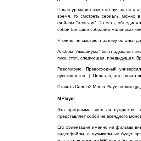
После урезания заметно лучше не ста
время, то смотреть сериалы можно в
файлам "плоская". То есть, объединят
собой большое собрание маленьких клип
Я клипы не смотрю, поэтому остался до
Альбом "Аквариума" был подхвачен вме
пуск, стоп, следующая, предыдущая. В
Резюмирую. Превосходный универсал
русских тегов...). Полагаю, что значит
Скачать Canola2 Media Player можно
зд
MPlayer
Эта программа вряд ли нуждается в 
представляет собой не всеядного монс
Его ориентация именно на фильмы видн
видеофайлы, а музыкальные будут про
музыку при помощи MPlayer я бы не ре