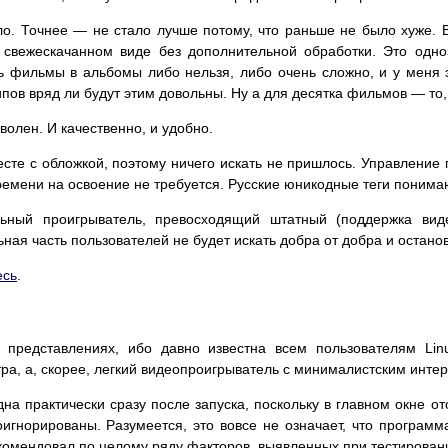
ло. Точнее — не стало лучше потому, что раньше не было хуже. 
 свежескачанном виде без дополнительной обработки. Это одно
ь фильмы в альбомы либо нельзя, либо очень сложно, и у меня э
ов вряд ли будут этим довольны. Ну а для десятка фильмов — то, 
волен. И качественно, и удобно.
сте с обложкой, поэтому ничего искать не пришлось. Управление
ремени на освоение не требуется. Русские юникодные теги понима
ьный проигрыватель, превосходящий штатный (поддержка вид
ельная часть пользователей не будет искать добра от добра и остано
есь
.
представлениях, ибо давно известна всем пользователям Lin
тра, а, скорее, легкий видеопроигрыватель с минималистским инте
а практически сразу после запуска, поскольку в главном окне о
игнорированы. Разумеется, это вовсе не означает, что программ
комендовал по целому ряду факторов, выявленных при тестирован