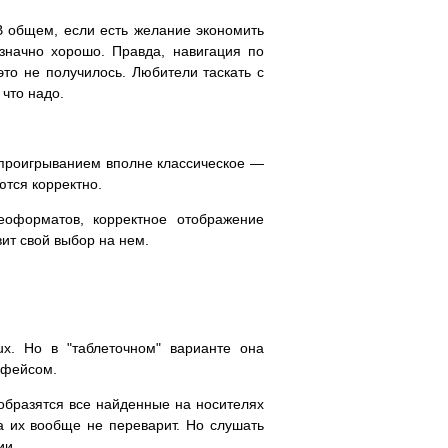
В общем, если есть желание экономить
значно хорошо. Правда, навигация по
то не получилось. Любители таскать с
что надо.
 проигрыванием вполне классическое —
ются корректно.
еоформатов, корректное отображение
вит свой выбор на нем.
ux. Но в "таблеточном" варианте она
рфейсом.
тобразятся все найденные на носителях
а их вообще не переварит. Но слушать
ии.