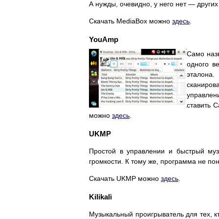
А нужды, очевидно, у него нет — други
Скачать MediaBox можно
здесь
.
YouAmp
Само назв
одного в
эталона.
сканиров
управлен
ставить C
можно
здесь
.
UKMP
Простой в управлении и быстрый муз
громкости. К тому же, программа не по
Скачать UKMP можно
здесь
.
Kilikali
Музыкальный проигрыватель для тех, кт