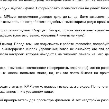
о один звуковой файл. Сформировать плей-лист она не умеет. Кно
ть, MPlayer непременно доведет дело до конца. Даже закрытие п
 в этом есть, но потребителю подобный волюнтаризм редко нравит
программу лучше. Стартует быстро, список показывает сразу —
расно (соответственно, урезанный ничуть не хуже).
й вывод. Перед тем, как подключать к работе mencoder, попробуй
е в интерфейсе кнопок управления вовсе не означает, что эти э
зова настроек, которая находится на "нижней" панели нашего де
сти, отсутствие возможности генерировать плейлисты) можно реши
ных кнопок появится много, но, как это часто бывает на прак
водить музыку, KMPlayer устраивает выкрутасы с видео. По непо
скачанном, ни в урезанном видах.
й проигрыватель для просмотра фильмов. А вот надстройка разо