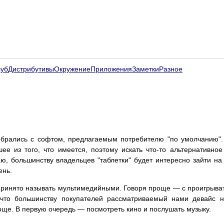
луб
Дистрибутивы
Окружение
Приложения
Заметки
Разное
рались с софтом, предлагаемым потребителю "по умолчанию". 
ее из того, что имеется, поэтому искать что-то альтернативное
ю, большинству владельцев "таблетки" будет интересно зайти на
ень.
принято называть мультимедийными. Говоря проще — с проигрыват
 что большинству покупателей рассматриваемый нами девайс 
още. В первую очередь — посмотреть кино и послушать музыку.