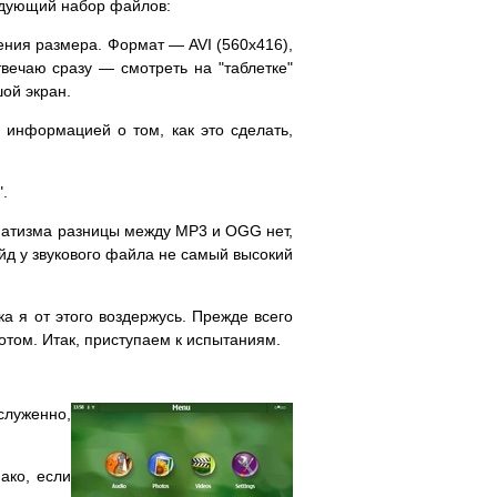
едующий набор файлов:
шения размера. Формат — AVI (560x416),
твечаю сразу — смотреть на "таблетке"
ой экран.
 информацией о том, как это сделать,
.
гматизма разницы между MP3 и OGG нет,
ейд у звукового файла не самый высокий
а я от этого воздержусь. Прежде всего
отом. Итак, приступаем к испытаниям.
служенно,
ако, если