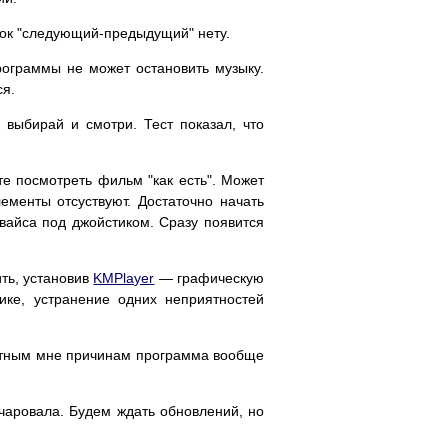
пок "следующий-предыдущий" нету.
рограммы не может остановить музыку.
ся.
 выбирай и смотри. Тест показал, что
те посмотреть фильм "как есть". Может
лементы отсуствуют. Достаточно начать
вайса под джойстиком. Сразу появится
ть, установив
KMPlayer
— графическую
тике, устранение одних неприятностей
нятным мне причинам программа вообще
чаровала. Будем ждать обновлений, но