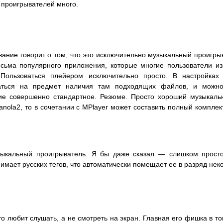
х проигрывателей много.
ание говорит о том, что это исключительно музыкальный проигры
есьма популярного приложения, которые многие пользователи из
 Пользоваться плейером исключительно просто. В настройках 
аться на предмет наличия там подходящих файлов, и можно 
ие совершенно стандартное. Резюме. Просто хороший музыкаль
anola2, то в сочетании с MPlayer может составить полный комплек
ыкальный проигрыватель. Я бы даже сказал — слишком простой.
нимает русских тегов, что автоматически помещает ее в разряд не
о любит слушать, а не смотреть на экран. Главная его фишка в то