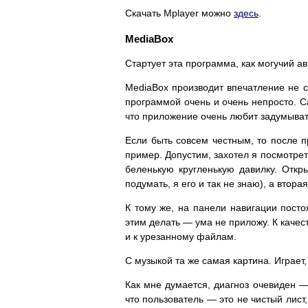
Скачать Mplayer можно
здесь
.
MediaBox
Стартует эта программа, как могучий а
MediaBox производит впечатление не с
программой очень и очень непросто. С
что приложение очень любит задумывать
Если быть совсем честным, то после п
пример. Допустим, захотел я посмотре
беленькую кругленькую давилку. Откр
подумать, я его и так не знаю), а втор
К тому же, на панели навигации пост
этим делать — ума не приложу. К качеств
и к урезанному файлам.
С музыкой та же самая картина. Играе
Как мне думается, диагноз очевиден — 
что пользователь — это не чистый лист