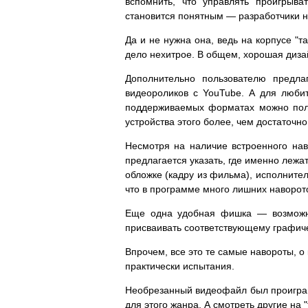
вспомнить, что управлять проигрыва
становится понятным — разработчики н
Да и не нужна она, ведь на корпусе "
дело нехитрое. В общем, хорошая диза
Дополнительно пользователю предл
видеороликов с YouTube. А для люби
поддерживаемых форматах можно по
устройства этого более, чем достаточно
Несмотря на наличие встроенного нав
предлагается указать, где именно лежа
обложке (кадру из фильма), исполнител
что в программе много лишних наворотов.
Еще одна удобная фишка — возможнос
присваивать соответствующему графичес
Впрочем, все это те самые навороты, о
практически испытания.
Необрезанный видеофайл был проигран
для этого жанра. А смотреть другие на 