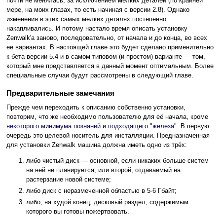
почти не менялась, за исключением мелких деталей (по крайней
мере, на моих глазах, то есть начиная с версии 2.8). Однако
изменения в этих самых мелких деталях постепенно
накапливались. И потому настало время описать установку
Zenwalk'а заново, последовательно, от начала и до конца, во всех
ее вариантах. В настоящей главе это будет сделано применительно
к бета-версии 5.4 и в самом типовом (и простом) варианте — том,
который мне представляется в данный момент оптимальным. Более
специальные случаи будут рассмотрены в следующий главе.
Предварительные замечания
Прежде чем переходить к описанию собственно установки,
повторим, что же необходимо пользователю для её начала, кроме
некоторого минимума познаний
и
подходящего "железа"
. В первую
очередь это целевой носитель для инсталляции. Предназначенная
для установки Zenwalk машина должна иметь одно из трёх:
либо чистый диск — основной, если никаких больше систем
на ней не планируется, или второй, отдаваемый на
растерзание новой системе;
либо диск с неразмеченной областью в 5-6 Гбайт;
либо, на худой конец, дисковый раздел, содержимым
которого вы готовы пожертвовать.