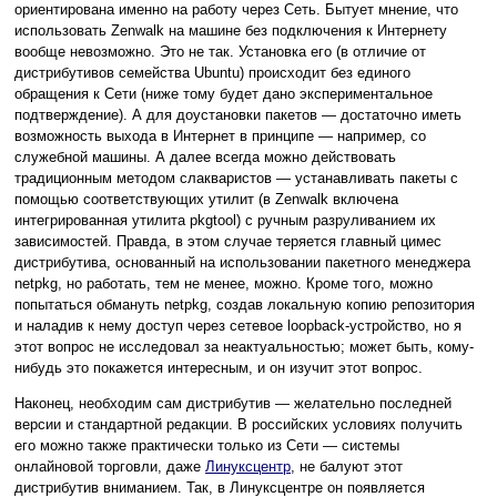
ориентирована именно на работу через Сеть. Бытует мнение, что
использовать Zenwalk на машине без подключения к Интернету
вообще невозможно. Это не так. Установка его (в отличие от
дистрибутивов семейства Ubuntu) происходит без единого
обращения к Сети (ниже тому будет дано экспериментальное
подтверждение). А для доустановки пакетов — достаточно иметь
возможность выхода в Интернет в принципе — например, со
служебной машины. А далее всегда можно действовать
традиционным методом слакваристов — устанавливать пакеты с
помощью соответствующих утилит (в Zenwalk включена
интегрированная утилита pkgtool) c ручным разруливанием их
зависимостей. Правда, в этом случае теряется главный цимес
дистрибутива, основанный на использовании пакетного менеджера
netpkg, но работать, тем не менее, можно. Кроме того, можно
попытаться обмануть netpkg, создав локальную копию репозитория
и наладив к нему доступ через сетевое loopback-устройство, но я
этот вопрос не исследовал за неактуальностью; может быть, кому-
нибудь это покажется интересным, и он изучит этот вопрос.
Наконец, необходим сам дистрибутив — желательно последней
версии и стандартной редакции. В российских условиях получить
его можно также практически только из Сети — системы
онлайновой торговли, даже
Линуксцентр
, не балуют этот
дистрибутив вниманием. Так, в Линуксцентре он появляется