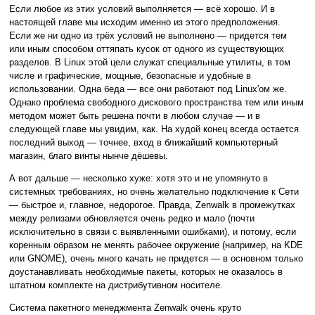
Если любое из этих условий выполняется — всё хорошо. И в
настоящей главе мы исходим именно из этого предположения.
Если же ни одно из трёх условий не выполнено — придется тем
или иным способом оттяпать кусок от одного из существующих
разделов. В Linux этой цели служат специальные утилиты, в том
числе и графические, мощные, безопасные и удобные в
использовании. Одна беда — все они работают под Linux'ом же.
Однако проблема свободного дискового пространства тем или иным
методом может быть решена почти в любом случае — и в
следующей главе мы увидим, как. На худой конец всегда остается
последний выход — точнее, вход в ближайший компьютерный
магазин, благо винты нынче дёшевы.
А вот дальше — несколько хуже: хотя это и не упомянуто в
системных требованиях, но очень желательно подключение к Сети
— быстрое и, главное, недорогое. Правда, Zenwalk в промежутках
между релизами обновляется очень редко и мало (почти
исключительно в связи с выявленными ошибками), и потому, если
коренным образом не менять рабочее окружение (например, на KDE
или GNOME), очень много качать не придется — в основном только
доустанавливать необходимые пакеты, которых не оказалось в
штатном комплекте на дистрибутивном носителе.
Система пакетного менеджмента Zenwalk очень круто