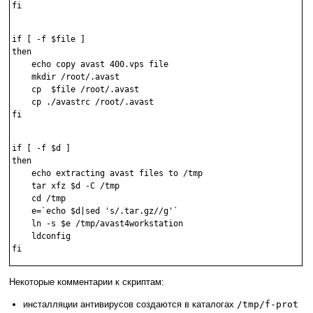
fi

if [ -f $file ]

then

    echo copy avast 400.vps file

    mkdir /root/.avast

    cp  $file /root/.avast

    cp ./avastrc /root/.avast

fi

if [ -f $d ]

then

    echo extracting avast files to /tmp

    tar xfz $d -C /tmp

    cd /tmp

    e=`echo $d|sed 's/.tar.gz//g'` 

    ln -s $e /tmp/avast4workstation

    ldconfig

Некоторые комментарии к скриптам:
инсталляции антивирусов создаются в каталогах
/tmp/f-prot