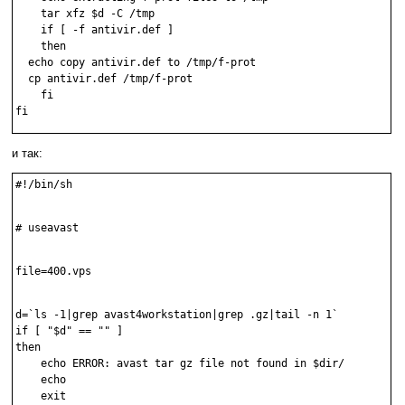
    tar xfz $d -C /tmp

    if [ -f antivir.def ]

    then

  echo copy antivir.def to /tmp/f-prot

  cp antivir.def /tmp/f-prot

    fi

и так:
#!/bin/sh

# useavast

file=400.vps

d=`ls -1|grep avast4workstation|grep .gz|tail -n 1`

if [ "$d" == "" ]

then

    echo ERROR: avast tar gz file not found in $dir/

    echo

    exit
