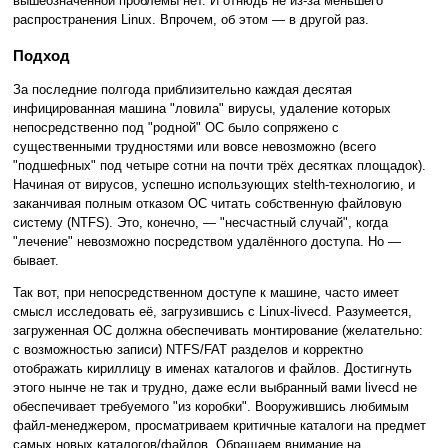
вышеозначенной проблемы нет. И отнюдь не из-за меньшего
распространения Linux. Впрочем, об этом — в другой раз.
Подход
За последние полгода приблизительно каждая десятая
инфицированная машина "ловила" вирусы, удаление которых
непосредственно под "родной" ОС было сопряжено с
существенными трудностями или вовсе невозможно (всего
"подшефных" под четыре сотни на почти трёх десятках площадок).
Начиная от вирусов, успешно использующих stelth-технологию, и
заканчивая полным отказом ОС читать собственную файловую
систему (NTFS). Это, конечно, — "несчастный случай", когда
"лечение" невозможно посредством удалённого доступа. Но —
бывает.
Так вот, при непосредственном доступе к машине, часто имеет
смысл исследовать её, загрузившись с Linux-livecd. Разумеется,
загруженная ОС должна обеспечивать монтирование (желательно:
с возможностью записи) NTFS/FAT разделов и корректно
отображать кириллицу в именах каталогов и файлов. Достигнуть
этого нынче не так и трудно, даже если выбранный вами livecd не
обеспечивает требуемого "из коробки". Вооружившись любимым
файл-менеджером, просматриваем критичные каталоги на предмет
самых новых каталогов/файлов. Обращаем внимание на