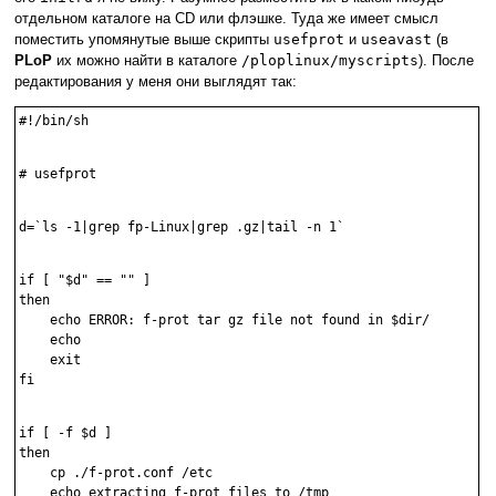
отдельном каталоге на CD или флэшке. Туда же имеет смысл
поместить упомянутые выше скрипты
usefprot
и
useavast
(в
PLoP
их можно найти в каталоге
/ploplinux/myscripts
). После
редактирования у меня они выглядят так:
#!/bin/sh

# usefprot

d=`ls -1|grep fp-Linux|grep .gz|tail -n 1`

if [ "$d" == "" ]

then

    echo ERROR: f-prot tar gz file not found in $dir/

    echo

    exit

fi

if [ -f $d ]

then

    cp ./f-prot.conf /etc

    echo extracting f-prot files to /tmp
