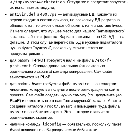
и
/tmp/avast4workstation
. Оттуда же и предстоит запускать
их исполняемые модули;
antivir.def
и
400.vps
— антивирусные БД. Какие-то их
версии входят в состав архивов, но поскольку БД регулярно
обновляются, то имеет смысл обновлять их и в составе livecd.
Из чего следует, что лучшее место для нашего "антивирусного"
каталога всё-таки флэшка. Вариант: архивы — на CD, БД — на
флэшке. В этом случае переписать БД в нужные подкаталоги
нужно будет "ручками", поскольку скрипты этого не
предусматривают;
для работы
F-PROT
требуется наличие файла
/etc/f-
prot.conf
. Отсюда дополнительная (относительно
оригинального скрипта) команда копирования. Сам файл
заимствуется из
PLoP
;
для работы
Avast
требуется файл
avastrc
— он содержит
лицензию, которую вы получите после регистрации на сайте
проекта. Сам файл создать нужно самому (см. документацию
PLoP
) и поместить его в наш "антивирусный" каталог. А вот о
создании каталога
/root/.avast
и помещении туда файла
avastrc
позаботится скрипт. Это — второе отличие от
оригинальных скриптов;
наличие команды
ldconfig
— обязательно, поскольку пакет
Avast
включает в себя разделяемые библиотеки.