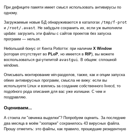
При дефиците памяти имеет смысл использовать антивирусы по
одному.
Загружаемые новые БД обнаруживаются в каталогах
/tmp/f-prot
и
/root/.avast
. Не забудьте сохранить их, если уж выполняли
update: загрузить эти файлы с сайтов проектов без запуска
программ — нельзя.
Небольшой бонус от Кента Роботти: при наличии
X Window
(которая отсутствует во
PLoP
, но имеется в
RIP
), вы можете
воспользоваться gui-утилитой
avastgui
. В общем: сплошной
windows.
Описывать монтирование win-разделов, также, как и опции запуска
обеих антивирусных программ, смысла не вижу: если вы
используете Linux и взялись за создание собственного livecd, то
подобного рода описания для вас уже излишни. С чем и
поздравляю.
Оцениваем...
А стоила ли "овчинка выделки"? Попробуем оценить. За последние
два месяца в моём "зоопарке" сохранилось 43 вирусных файла.
Прошу отметить: это файлы, как правило, прошедшие резидентную