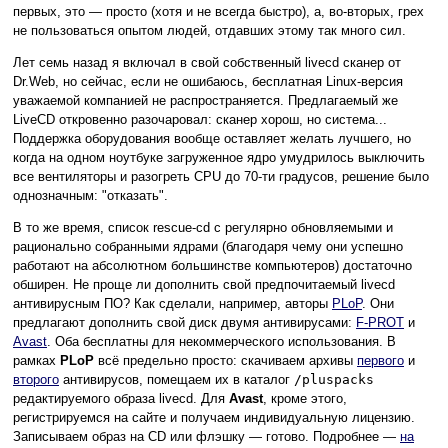
первых, это — просто (хотя и не всегда быстро), а, во-вторых, грех
не пользоваться опытом людей, отдавших этому так много сил.
Лет семь назад я включал в свой собственный livecd сканер от
Dr.Web, но сейчас, если не ошибаюсь, бесплатная Linux-версия
уважаемой компанией не распространяется. Предлагаемый же
LiveCD откровенно разочаровал: сканер хорош, но система...
Поддержка оборудования вообще оставляет желать лучшего, но
когда на одном ноутбуке загруженное ядро умудрилось выключить
все вентиляторы и разогреть CPU до 70-ти градусов, решение было
однозначным: "отказать".
В то же время, список rescue-cd с регулярно обновляемыми и
рационально собранными ядрами (благодаря чему они успешно
работают на абсолютном большинстве компьютеров) достаточно
обширен. Не проще ли дополнить свой предпочитаемый livecd
антивирусным ПО? Как сделали, например, авторы
PLoP
. Они
предлагают дополнить свой диск двумя антивирусами:
F-PROT
и
Avast
. Оба бесплатны для некоммерческого использования. В
рамках
PLoP
всё предельно просто: скачиваем архивы
первого
и
второго
антивирусов, помещаем их в каталог
/pluspacks
редактируемого образа livecd. Для
Avast
, кроме этого,
регистрируемся на сайте и получаем индивидуальную лицензию.
Записываем образ на CD или флэшку — готово. Подробнее —
на