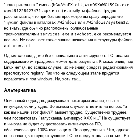
"подозрительные" имена (
hGu8YnFX.dll
,
winOSXAWCt59Cu.exe
,
wpv491228427471.cpx
и т.п.) и атрибуты файлов. Трудно
рассчитывать, что при беглом просмотре вы сразу определите
"чужие" файлы в каталогах
/Windows
или
/Windows/system32
,
но знать, где обычно расположены облюбованные
троянописателями
services.exe
и
svchost.exe
рекомендуется
весьма. Не помешает также знание назначения и структуры файлов
autorun.inf
.
Одним словом, даже без специального антивирусного ПО, анализ
содержимого win-разделов может дать результат. К сожалению, под
Linux нет (я, во всяком случае, их не знаю) средств редактирования
пресловутого registry. Так что на следующем этапе придётся
поработать и под windows. Ну, хоть так...
Альтернатива
Описанный подход подразумевает некоторые знания, опыт и...
интуицию, если угодно. Во всяком случае, ответить на вопрос "а
как вы нашли этот файл?" бывает трудно. Существенно труднее,
чем посоветовать "запускаешь антивирус ХХХ и..." Не существует
и никогда не будет существовать антивирусное ПО,
обеспечивающее 100%-ную защиту. По определению. Что, однако,
не означает, что существующим ПО не следует пользоваться. Во-