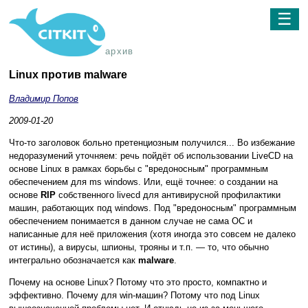
☰
архив
Linux против malware
Владимир Попов
2009-01-20
Что-то заголовок больно претенциозным получился... Во избежание
недоразумений уточняем: речь пойдёт об использовании LiveCD на
основе Linux в рамках борьбы с "вредоносным" программным
обеспечением для ms windows. Или, ещё точнее: о создании на
основе
RIP
собственного livecd для антивирусной профилактики
машин, работающих под windows. Под "вредоносным" программным
обеспечением понимается в данном случае не сама ОС и
написанные для неё приложения (хотя иногда это совсем не далеко
от истины), а вирусы, шпионы, трояны и т.п. — то, что обычно
интегрально обозначается как
malware
.
Почему на основе Linux? Потому что это просто, компактно и
эффективно. Почему для win-машин? Потому что под Linux