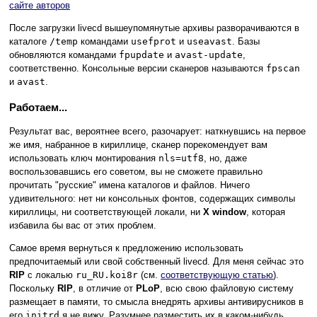
сайте авторов
После загрузки livecd вышеупомянутые архивы разворачиваются в
каталоге
/temp
командами
usefprot
и
useavast
. Базы
обновляются командами
fpupdate
и
avast-update
,
соответственно. Консольные версии сканеров называются
fpscan
и
avast
.
Работаем...
Результат вас, вероятнее всего, разочарует: наткнувшись на первое
же имя, набранное в кириллице, сканер порекомендует вам
использовать ключ монтирования
nls=utf8
, но, даже
воспользовавшись его советом, вы не сможете правильно
прочитать "русские" имена каталогов и файлов. Ничего
удивительного: нет ни консольных фонтов, содержащих символы
кириллицы, ни соответствующей локали, ни
X window
, которая
избавила бы вас от этих проблем.
Самое время вернуться к предложению использовать
предпочитаемый или свой собственный livecd. Для меня сейчас это
RIP
с локалью
ru_RU.koi8r
(см.
соответствующую статью
).
Поскольку
RIP
, в отличие от
PLoP
, всю свою файловую систему
размещает в памяти, то смысла внедрять архивы антивирусников в
его
initrd
я не вижу. Разумнее разместить их в каком-нибудь