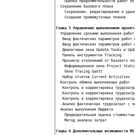
    Оценка продолжительности работ по 
  Сохранение базового плана

    Сохранение, редактирование и удале
    Создание промежуточных планов

Глава 5 Управление выполнением проект

  Управление сроками выполнения работ

   Ввод фактических параметров работ в
   Ввод фактических параметров работ в
   Диалоговые окна Update Tasks и Upda
   Панель инструментов Tracking

   Просмотр отклонений от базового пла
    Информационное окно Project Statis
    Окно Tracing Gantt

   Набор отчетов Current Activities

  Контроль обмена выполненных работ

   Контроль и корректировка трудозатра
   Контроль и корректировка трудозатра
   Контроль и корректировка трудозатра
   Анализ фактических трудозатрат с по
  Анализ выполнения бюджета

    Предварительная оценка стоимостных
    Метод анализа затрат

Глава 6 Дополнительные возможности MS