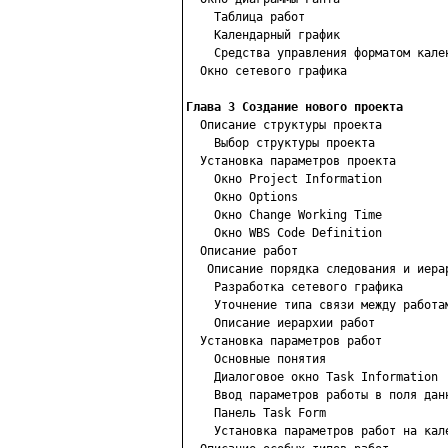
    Таблица работ

    Календарный график

    Средства управления форматом кален
  Окно сетевого графика

Глава 3 Создание нового проекта

  Описание структуры проекта

    Выбор структуры проекта

  Установка параметров проекта

    Окно Project Information

    Окно Options

    Окно Change Working Time

    Окно WBS Code Definition

  Описание работ

   Описание порядка следования и иерар
    Разработка сетевого графика

    Уточнение типа связи между работам
    Описание иерархии работ

  Установка параметров работ

    Основные понятия

    Диалоговое окно Task Information

    Ввод параметров работы в поля данн
    Панель Task Form

    Установка параметров работ на кале