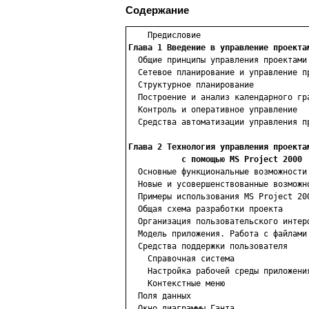
Содержание
Глава 1 Введение в управление проекта

  Общие принципы управления проектами

  Сетевое планирование и управление пр
  Структурное планирование

  Построение и анализ календарного гра
  Контроль и оперативное управление

  Средства автоматизации управления пр
Глава 2 Технология управления проектам
           с помощью MS Project 2000

  Основные функциональные возможности
  Новые и усовершенствованные возможно
  Примеры использования MS Project 200
  Общая схема разработки проекта

  Организация пользовательского интерф
  Модель приложения. Работа с файлами

  Средства поддержки пользователя

    Справочная система

    Настройка рабочей среды приложения
    Контекстные меню

  Поля данных

  Окно диаграммы Ганта
