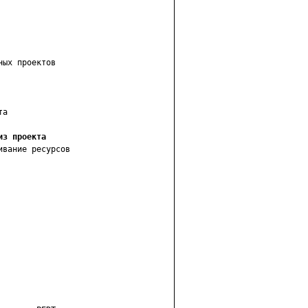
ых проектов

а

из проекта
ивание ресурсов
