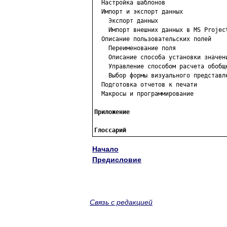

  Настройка шаблонов

  Импорт и экспорт данных

    Экспорт данных

    Импорт внешних данных в MS Project
  Описание пользовательских полей

    Переименование поля

    Описание способа установки значени
    Управление способом расчета обобще
    Выбор формы визуального представле
  Подготовка отчетов к печати

  Макросы и программирование

Приложение

Глоссарий
Начало
Предисловие
Связь с редакцией