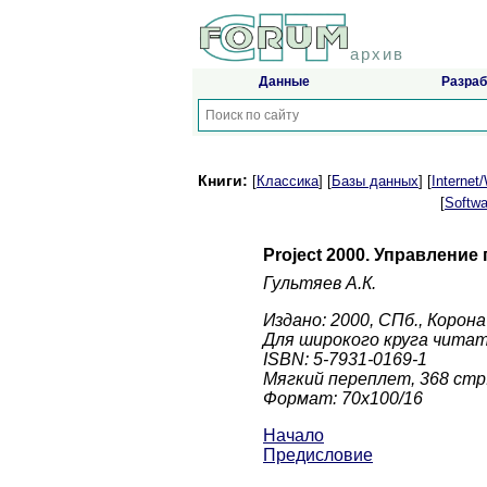
архив
Данные
Разраб
Книги:
[
Классика
] [
Базы данных
] [
Interne
[
Softwa
Project 2000. Управление
Гультяев А.К.
Издано: 2000, СПб., Корон
Для широкого круга чита
ISBN: 5-7931-0169-1
Мягкий переплет, 368 стр
Формат: 70x100/16
Начало
Предисловие