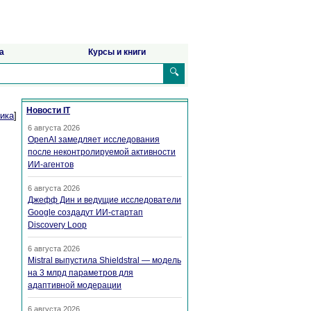
а
Курсы и книги
🔍
Новости IT
ика
]
6 августа 2026
OpenAI замедляет исследования
после неконтролируемой активности
ИИ-агентов
6 августа 2026
Джефф Дин и ведущие исследователи
Google создадут ИИ-стартап
Discovery Loop
6 августа 2026
Mistral выпустила Shieldstral — модель
на 3 млрд параметров для
адаптивной модерации
6 августа 2026