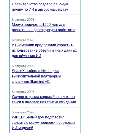
Правительство создало рабочую
группу по ИИ и авторскому праву
6 августа 2026
Moove привлекла $250 млн для
развития инфраструктуры роботакси
6 августа 2026
ИТ-компании предложили упростить
использование обезличенных данных
для обучения ИИ
5 августа 2026
SpaceX выбрала Nvidia для
вычислительной платформы
спутников Starmind AI1
5 августа 2026
Waymo открыла сервис беспилотных
такси в Далласе без списка ожидания
5 августа 2026
WIRED: Белый дом подготовил
закрытую схему проверки передовых
ИИ-моделей