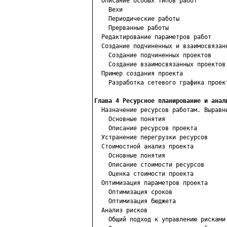
  Описание особых типов работ

    Вехи

    Периодические работы

    Прерванные работы

  Редактирование параметров работ

  Создание подчиненных и взаимосвязанн
    Создание подчиненных проектов

    Создание взаимосвязанных проектов

  Пример создания проекта

    Разработка сетевого графика проект
Глава 4 Ресурсное планирование и анал

  Назначение ресурсов работам. Выравн
    Основные понятия

    Описание ресурсов проекта

  Устранение перегрузки ресурсов

  Стоимостной анализ проекта

    Основные понятия

    Описание стоимости ресурсов

    Оценка стоимости проекта

  Оптимизация параметров проекта

    Оптимизация сроков

    Оптимизация бюджета

  Анализ рисков

    Общий подход к управлению рисками
