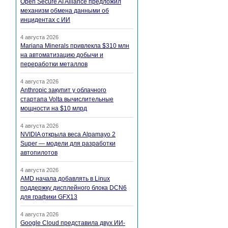
Open Secure AI Alliance предложил
механизм обмена данными об
инцидентах с ИИ
4 августа 2026
Mariana Minerals привлекла $310 млн
на автоматизацию добычи и
переработки металлов
4 августа 2026
Anthropic закупит у облачного
стартапа Volta вычислительные
мощности на $10 млрд
4 августа 2026
NVIDIA открыла веса Alpamayo 2
Super — модели для разработки
автопилотов
4 августа 2026
AMD начала добавлять в Linux
поддержку дисплейного блока DCN6
для графики GFX13
4 августа 2026
Google Cloud представила двух ИИ-