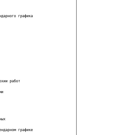
дарного графика

хии работ

и

ых

ндарном графике
