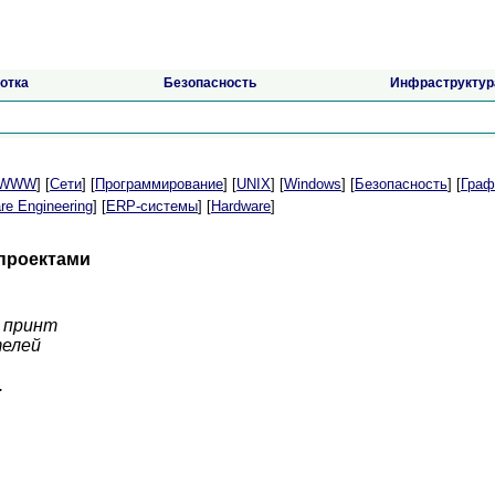
отка
Безопасность
Инфраструктур
t/WWW
] [
Сети
] [
Программирование
] [
UNIX
] [
Windows
] [
Безопасность
] [
Граф
re Engineering
] [
ERP-системы
] [
Hardware
]
 проектами
а принт
телей
.