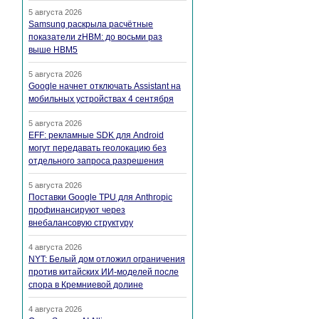
5 августа 2026
Samsung раскрыла расчётные
показатели zHBM: до восьми раз
выше HBM5
5 августа 2026
Google начнет отключать Assistant на
мобильных устройствах 4 сентября
5 августа 2026
EFF: рекламные SDK для Android
могут передавать геолокацию без
отдельного запроса разрешения
5 августа 2026
Поставки Google TPU для Anthropic
профинансируют через
внебалансовую структуру
4 августа 2026
NYT: Белый дом отложил ограничения
против китайских ИИ-моделей после
спора в Кремниевой долине
4 августа 2026