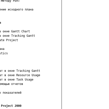
методу PERT

ние исходного плана

а
 окне Gantt Chart

 окне Tracking Gantt

te Project

на

tics

т в окне Tracking Gantt

т в окне Resource Usage

т в окне Task Usage

мощью отчетов

 показателей

 Project 2000