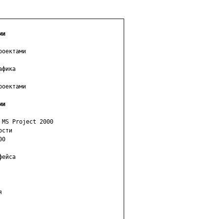
ми
оектами

фика

оектами

и

 MS Project 2000

сти

0

ейса


