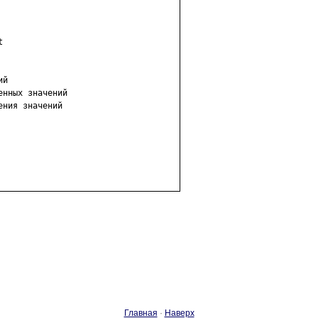


й

нных значений

ния значений

Главная
·
Наверх