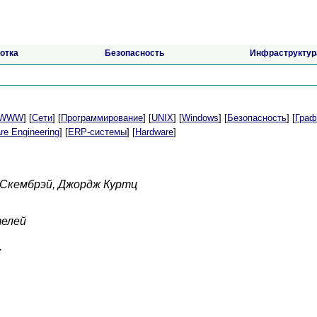
отка
Безопасность
Инфраструктур
t/WWW
] [
Сети
] [
Программирование
] [
UNIX
] [
Windows
] [
Безопасность
] [
Граф
re Engineering
] [
ERP-системы
] [
Hardware
]
Скембрэй, Джордж Куртц
телей
.