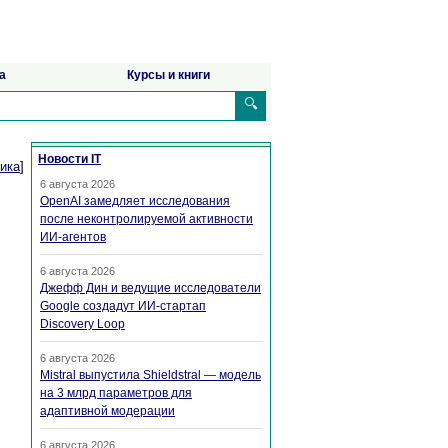
а
Курсы и книги
🔍
Новости IT
ика
]
6 августа 2026
OpenAI замедляет исследования
после неконтролируемой активности
ИИ-агентов
6 августа 2026
Джефф Дин и ведущие исследователи
Google создадут ИИ-стартап
Discovery Loop
6 августа 2026
Mistral выпустила Shieldstral — модель
на 3 млрд параметров для
адаптивной модерации
6 августа 2026