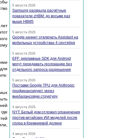
тобы
5 августа 2026
ство
Samsung раскрыла расчётные
показатели zHBM: до восьми раз
выше HBM5
 лет
этот
5 августа 2026
Google начнет отключать Assistant на
ного
мобильных устройствах 4 сентября
ному
5 августа 2026
EFF: рекламные SDK для Android
ими
могут передавать геолокацию без
 для
отдельного запроса разрешения
ите:
5 августа 2026
Поставки Google TPU для Anthropic
профинансируют через
мых
внебалансовую структуру
быть
 ней
4 августа 2026
 где
NYT: Белый дом отложил ограничения
против китайских ИИ-моделей после
стей
спора в Кремниевой долине
или,
4 августа 2026