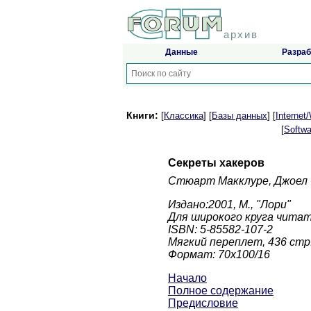
архив
Данные
Разраб
Книги:
[
Классика
] [
Базы данных
] [
Interne
[
Softwa
Секреты хакеров
Стюарт Макклуре, Джоел 
Издано:2001, М., "Лори"
Для широкого круга чита
ISBN: 5-85582-107-2
Мягкий переплет, 436 стр
Формат: 70x100/16
Начало
Полное содержание
Предисловие