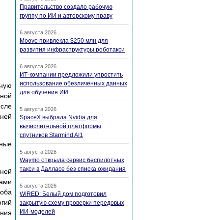
Правительство создало рабочую
группу по ИИ и авторскому праву
6 августа 2026
Moove привлекла $250 млн для
развития инфраструктуры роботакси
6 августа 2026
ИТ-компании предложили упростить
использование обезличенных данных
сную
для обучения ИИ
рной
есле
5 августа 2026
дней
SpaceX выбрала Nvidia для
вычислительной платформы
спутников Starmind AI1
нные
5 августа 2026
Waymo открыла сервис беспилотных
такси в Далласе без списка ожидания
дней
нами
5 августа 2026
соба
WIRED: Белый дом подготовил
огий
закрытую схему проверки передовых
ИИ-моделей
ния