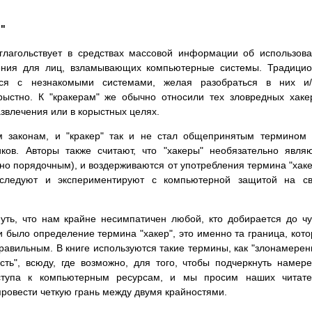
р"
глагольствует в средствах массовой информации об использов
ления для лиц, взламывающих компьютерные системы. Традици
ится с незнакомыми системами, желая разобраться в них и/
рыстно. К "кракерам" же обычно относили тех зловредных хаке
звлечения или в корыстных целях.
м законам, и "кракер" так и не стал общепринятым термином
ков. Авторы также считают, что "хакеры" необязательно явля
 но порядочным), и воздерживаются от употребления термина "хак
сследуют и экспериментируют с компьютерной защитой на св
нуть, что нам крайне несимпатичен любой, кто добирается до ч
и было определение термина "хакер", это именно та граница, кот
авильным. В книге используются такие термины, как "злонамере
сть", всюду, где возможно, для того, чтобы подчеркнуть намер
оступа к компьютерным ресурсам, и мы просим наших читате
провести четкую грань между двумя крайностями.