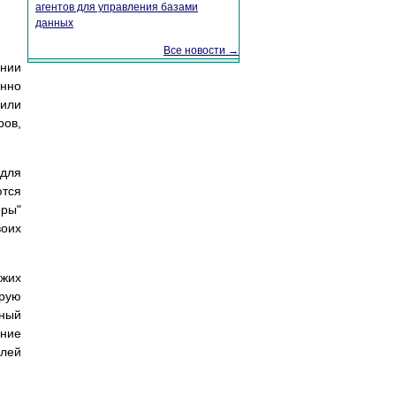
агентов для управления базами
данных
Все новости →
ании
онно
или
ров,
 для
ются
еры"
оих
ужих
орую
нный
ение
лей