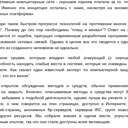
ативные компьютерные сети - хорошим парням платили за то, ч
. Именно эта концепция осталась с нами, несмотря на множе
рных платформах.
при таком быстром прогрессе технологий на протяжении многих
ы". Почему до сих пор необходимы "плащ и кинжал"? Ответ на 
раются от ошибок, присущих современным разработкам программ
зования сетевых связей. Однако в целом все это сводится к од
что из созданного человеком не идеально. .
вное оружие, которым владеет любой атакующий (с хорош
обность находить слабые места в системе, которые не очевидны
теля. Как сказал один известный эксперт по компьютерной защ
 это его взлом".
 открытом обсуждении методов и средств, обычно применяе
их закрыть. Конечно, описываемые методы и средства могут 
 забываем о подобной деятельности, однако лучше вы узнаете о
се, о чем говорится на этих страницах, доступно в Интернете,
-страниц, анонимных ftp-серверов, серверов IRC, групп ново
других ресурсов. Мы собрали знания в одном месте, упрост
нным опытом, так что они стали доступны всем желающим.