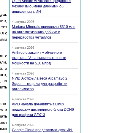
Open Secure AI Alliance предложил
механизм обмена данными об
инцидентах с ИИ
душ,
ние,
4 августа 2026
меет
Mariana Minerals привлекла $310 млн
на автоматизацию добычи и
ия с
переработки металлов
рыми
4 августа 2026
Anthropic закупит у облачного
ти с
стартапа Volta вычислительные
али,
мощности на $10 млрд
й, и
4 августа 2026
ого,
NVIDIA открыла веса Alpamayo 2
, на
Super — модели для разработки
чить
автопилотов
4 августа 2026
ров.
AMD начала добавлять в Linux
та и
поддержку дисплейного блока DCN6
для графики GFX13
вать
ожет
4 августа 2026
лько
Google Cloud представила двух ИИ-