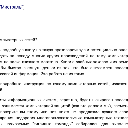
 "Мистраль"
]
омпьютерных сетей?!
ть подробную книгу на такую противоречивую и потенциально опа
дать по поводу многих других произведений на тему компьюте
 на полке книжного магазина. Книги о злобных хакерах и их рем
обы быстро вытянуть деньги из тех, кто был ошеломлен после
ссовой информации. Эта работа не из таких.
подробные инструкции по взлому компьютерных сетей, изложе
й.
щиты информационных систем, вероятно, будет шокирован после
о занимается компьютерной защитой (как это делаем мы), време
поверите вы этому или нет, никто не предложил лучшего спо
дрения недорогих многопользовательских компьютерных технол
к называемые "тигриные команды" собирались для выполне