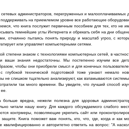
- сетевых администраторов, перегруженных и малооплачиваемых 
бы поддерживать на приемлемом уровне все работающее оборудова
еемся, что книга послужит первичным пособием для тех, кто не и
сывать темнейшие углы Интернета и обрекать себя на дни общен
ми, отчаянно пытаясь понять природу и масштаб угроз, с кото
луатирует или управляет компьютерными сетями.
ой степени знаком с технологиями компьютерных сетей, в частнос
ли ваши знания недостаточны. Мы постепенно изучим все дет
бразом, чтобы они приобрели смысл и для конечных пользователе
с глубокой технической подготовкой тоже узнают немало нов
ы не слишком тщательно анализируют, как взламываются системы
отратили так много времени. Вы увидите, что лучший способ изу
 ее.
а больше вредна, нежели полезна для здоровья администрато
льно читали нашу книгу. Для каждого обсуждаемого слабого мес
ются контрмеры, позволяющие укрепить сайт или проконтролиро
 защите. Книга поможет вам понять, кто, что, где, когда и как м
те квалифицированно и авторитетно ответить на вопрос: "А наско