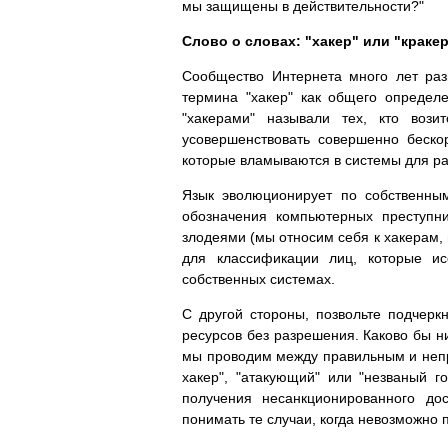
мы защищены в действительности?"
Слово о словах: "хакер" или "краке
Сообщество Интернета много лет раз
термина "хакер" как общего опреде
"хакерами" называли тех, кто воз
усовершенствовать совершенно беско
которые вламываются в системы для ра
Язык эволюционирует по собственны
обозначения компьютерных преступни
злодеями (мы относим себя к хакерам,
для классификации лиц, которые и
собственных системах.
С другой стороны, позвольте подчерк
ресурсов без разрешения. Каково бы н
мы проводим между правильным и непр
хакер", "атакующий" или "незваный го
получения несанкционированного д
понимать те случаи, когда невозможно 