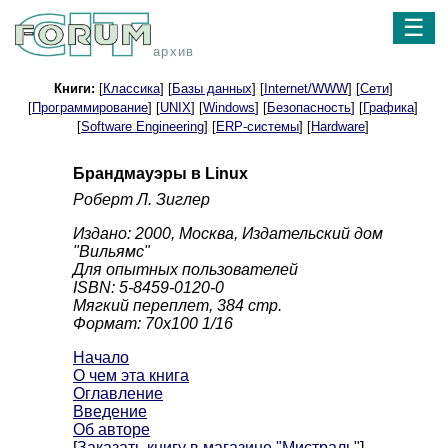
☰
архив
Книги:
[
Классика
] [
Базы данных
] [
Internet/WWW
] [
Сети
]
[
Программирование
] [
UNIX
] [
Windows
] [
Безопасность
] [
Графика
]
[
Software Engineering
] [
ERP-системы
] [
Hardware
]
Брандмауэры в Linux
Роберт Л. Зиглер
Издано: 2000, Москва, Издательский дом
"Вильямс"
Для опытных пользователей
ISBN: 5-8459-0120-0
Мягкий переплет, 384 стр.
Формат: 70x100 1/16
Начало
О чем эта книга
Оглавление
Введение
Об авторе
[
Заказать книгу в магазине "Мистраль"
]