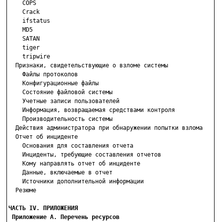
    COPS

    Crack

    ifstatus

    MD5

    SATAN

    tiger

    tripwire

  Признаки, свидетельствующие о взломе системы

    Файлы протоколов

    Конфигурационные файлы

    Состояние файловой системы

    Учетные записи пользователей

    Информация, возвращаемая средствами контроля

    Производительность системы

  Действия администратора при обнаружении попытки взлома

  Отчет об инциденте

    Основания для составления отчета

    Инциденты, требующие составления отчетов

    Кому направлять отчет об инциденте

    Данные, включаемые в отчет

    Источники дополнительной информации

  Резюме

ЧАСТЬ IV. ПРИЛОЖЕНИЯ
Приложение А. Перечень ресурсов