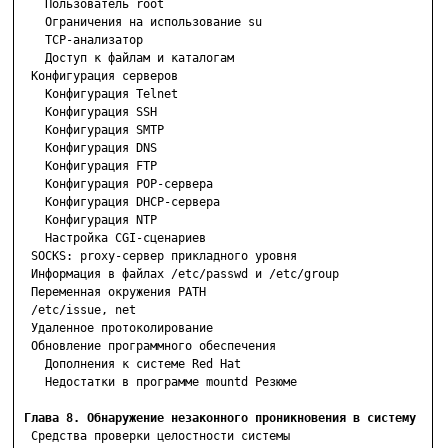
    Пользователь root

    Ограничения на использование su

    TCP-анализатор

    Доступ к файлам и каталогам

  Конфигурация серверов

    Конфигурация Telnet

    Конфигурация SSH

    Конфигурация SMTP

    Конфигурация DNS

    Конфигурация FTP

    Конфигурация РОР-сервера

    Конфигурация DHCP-сервера

    Конфигурация NTP

    Настройка CGI-сценариев

  SOCKS: proxy-сервер прикладного уровня

  Информация в файлах /etc/passwd и /etc/group

  Переменная окружения PATH

  /etc/issue, net

  Удаленное протоколирование

  Обновление программного обеспечения

    Дополнения к системе Red Hat

    Недостатки в программе mountd Резюме

Глава 8. Обнаружение незаконного проникновения в систему
  Средства проверки целостности системы
