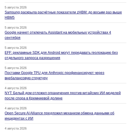
5 августа 2026
Samsung раскрыла расчётные показатели zHBM: до восьми раз выше
HBM5
5 августа 2026
Google начнет отключать Assistant на мобильных устройствах 4
сентября
5 августа 2026
EFF: рекламные SDK для Android могут передавать геолокацию без
отдельного запроса разрешения
5 августа 2026
Поставки Google TPU для Anthropic профинансируют через
внебалансовую структуру
4 августа 2026
NYT: Белый дом отложил ограничения против китайских ИИ-моделей
после спора в Кремниевой долине
4 августа 2026
Open Secure AI Alliance предложил механизм обмена данными об
инцидентах с ИИ
4 августа 2026