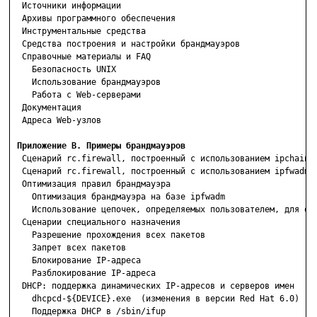
  Источники информации

  Архивы программного обеспечения

  Инструментальные средства

  Средства построения и настройки брандмауэров

  Справочные материалы и FAQ

    Безопасность UNIX

    Использование брандмауэров

    Работа с Web-серверами

  Документация

  Адреса Web-узлов

Приложение В. Примеры брандмауэров
  Сценарий rc.firewall, построенный с использованием ipchains

  Сценарий rс.firewall, построенный с использованием ipfwadm

  Оптимизация правил брандмауэра

    Оптимизация брандмауэра на базе ipfwadm

    Использование цепочек, определяемых пользователем, для опт
  Сценарии специального назначения

    Разрешение прохождения всех пакетов

    Запрет всех пакетов

    Блокирование IP-адреса

    Разблокирование IP-адреса

  DHCP: поддержка динамических IP-адресов и серверов имен

    dhcpcd-${DEVICE}.exe  (изменения в версии Red Hat 6.0)

    Поддержка DHCP в /sbin/ifup
