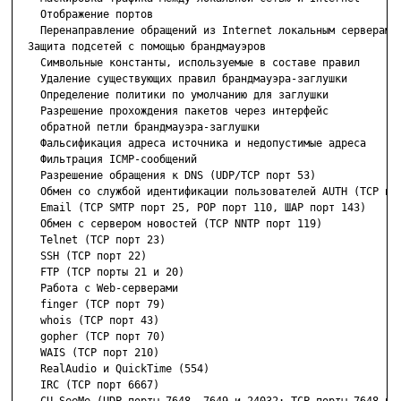
    Отображение портов

    Перенаправление обращений из Internet локальным серверам

  Защита подсетей с помощью брандмауэров

    Символьные константы, используемые в составе правил

    Удаление существующих правил брандмауэра-заглушки

    Определение политики по умолчанию для заглушки

    Разрешение прохождения пакетов через интерфейс

    обратной петли брандмауэра-заглушки

    Фальсификация адреса источника и недопустимые адреса

    Фильтрация IСМР-сообщений

    Разрешение обращения к DNS (UDP/TCP порт 53)

    Обмен со службой идентификации пользователей AUTH (TCP пор
    Email (TCP SMTP порт 25, POP порт 110, ШАР порт 143)

    Обмен с сервером новостей (TCP NNTP порт 119)

    Telnet (TCP порт 23)

    SSH (TCP порт 22)

    FTP (TCP порты 21 и 20)

    Работа с Web-серверами

    finger (TCP порт 79)

    whois (TCP порт 43)

    gopher (TCP порт 70)

    WAIS (TCP порт 210)

    RealAudio и QuickTime (554)

    IRC (TCP порт 6667)
