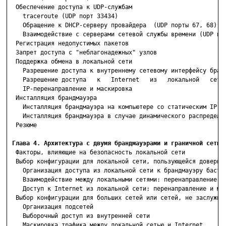
  Обеспечение доступа к UDP-службам

    traceroute (UDP порт 33434)

    Обращение к DHCP-серверу провайдера  (UDP порты 67, 68)

    Взаимодействие с серверами сетевой службы времени (UDP пор
  Регистрация недопустимых пакетов

  Запрет доступа с "неблагонадежных" узлов

  Поддержка обмена в локальной сети

    Разрешение доступа к внутреннему сетевому интерфейсу бранд
    Разрешение доступа   к   Internet   из   локальной   сети:
    IP-перенаправление и маскировка

  Инсталляция брандмауэра

    Инсталляция брандмауэра на компьютере со статическим IP-ад
    Инсталляция брандмауэра в случае динамического распределен
  Резюме

Глава 4. Архитектура с двумя брандмауэрами и граничной сетью
  Факторы, влияющие на безопасность локальной сети

  Выбор конфигурации для локальной сети, пользующейся доверием
    Организация доступа из локальной сети к брандмауэру бастио
    Взаимодействие между локальными сетями: перенаправление тр
    Доступ к Internet из локальной сети: перенаправление и мас
  Выбор конфигурации для больших сетей или сетей, не заслужива
    Организация подсетей

    Выборочный доступ из внутренней сети

    Маскировка трафика между локальной сетью и Internet
