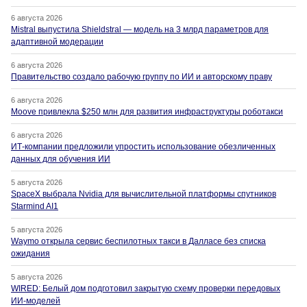
6 августа 2026
Mistral выпустила Shieldstral — модель на 3 млрд параметров для
адаптивной модерации
6 августа 2026
Правительство создало рабочую группу по ИИ и авторскому праву
6 августа 2026
Moove привлекла $250 млн для развития инфраструктуры роботакси
6 августа 2026
ИТ-компании предложили упростить использование обезличенных
данных для обучения ИИ
5 августа 2026
SpaceX выбрала Nvidia для вычислительной платформы спутников
Starmind AI1
5 августа 2026
Waymo открыла сервис беспилотных такси в Далласе без списка
ожидания
5 августа 2026
WIRED: Белый дом подготовил закрытую схему проверки передовых
ИИ-моделей