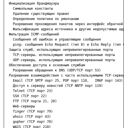
  Инициализация брандмауэра

    Символьные константы

    Удаление существующих правил

    Определение политики по умолчанию

    Разрешение прохождения пакетов через интерфейс обратной пе
    Фальсификация адреса источника и другие недопустимые адрес
  Фильтрация ICMP-сообщений

    Сообщения об ошибках и управляющие сообщения

    ping: сообщения Echo Request (тип 8) и Echo Reply (тип 0)

  Защита служб, использующих непривилегированные порты

    TCP-серверы, использующие непривилегированные порты

    UDP-серверы, использующие непривилегированные порты

  Обеспечение доступа к основным службам

    Разрешение обращения к DNS (UDP/TCP порт 53)

  Разрешение взаимодействия с часто используемыми TCP-серверам
    Email (TCP SMTP порт 25, POP порт 110,   IMAP порт 143)

    Доступ к серверу новостей (TCP NNTP порт 119)

    Telnet (TCP порт 23)

    SSH (TCP порт 22)

    FTP (TCP порты 21, 20)

    Web-серверы

    finger (TCP порт 79)

    whois (TCP порт 43)

    gopher (TCP порт 70)

    WAIS (TCP порт 210)
