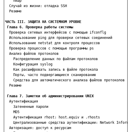
    nmap

  Случай из жизни: отладка SSH

  Резюме

ЧАСТЬ III. ЗАЩИТА НА СИСТЕМНОМ УРОВНЕ
Глава 6. Проверка работы системы
  Проверка сетевых интерфейсов с помощью ifconflg

  Использование ping для проверки сетевых соединений

  Использование netstat для контроля процессов

  Проверка процессов с помощью программы ps

  Анализ файлов протоколов

    Распределение данных по файлам протоколов

    Конфигурация syslog

    Как расшифровать запись в файле протокола

    Порты, часто подвергающиеся сканированию

    Средства для автоматического анализа файлов протоколов

  Резюме

Глава 7. Заметки об администрировании UNIX
  Аутентификация

    Затененные пароли

    MD5

    Аутентификация rhost: host.equiv и .rhosts

    Централизованные средства аутентификации: Network Informat
  Авторизация: доступ к ресурсам
