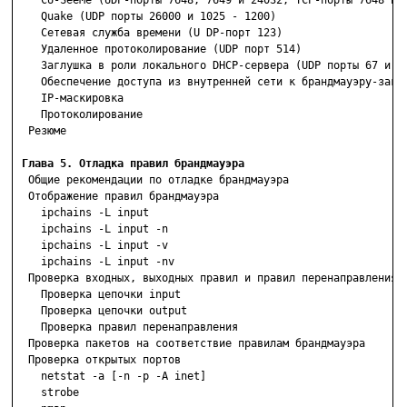
    CU-SeeMe (UDP-порты 7648, 7649 и 24032; TCP-порты 7648 и 7
    Quake (UDP порты 26000 и 1025 - 1200)

    Сетевая служба времени (U DP-порт 123)

    Удаленное протоколирование (UDP порт 514)

    Заглушка в роли локального DHCP-сервера (UDP порты 67 и 68
    Обеспечение доступа из внутренней сети к брандмауэру-заглу
    IP-маскировка

    Протоколирование

  Резюме

Глава 5. Отладка правил брандмауэра
  Общие рекомендации по отладке брандмауэра

  Отображение правил брандмауэра

    ipchains -L input

    ipchains -L input -n

    ipchains -L input -v

    ipchains -L input -nv

  Проверка входных, выходных правил и правил перенаправления

    Проверка цепочки input

    Проверка цепочки output

    Проверка правил перенаправления

  Проверка пакетов на соответствие правилам брандмауэра

  Проверка открытых портов

    netstat -a [-n -p -A inet]

    strobe
