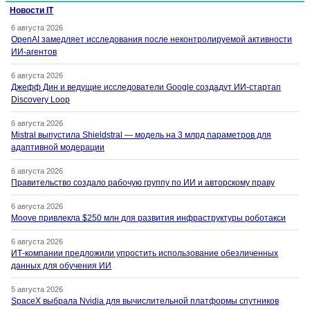
Новости IT
6 августа 2026
OpenAI замедляет исследования после неконтролируемой активности
ИИ-агентов
6 августа 2026
Джефф Дин и ведущие исследователи Google создадут ИИ-стартап
Discovery Loop
6 августа 2026
Mistral выпустила Shieldstral — модель на 3 млрд параметров для
адаптивной модерации
6 августа 2026
Правительство создало рабочую группу по ИИ и авторскому праву
6 августа 2026
Moove привлекла $250 млн для развития инфраструктуры роботакси
6 августа 2026
ИТ-компании предложили упростить использование обезличенных
данных для обучения ИИ
5 августа 2026
SpaceX выбрала Nvidia для вычислительной платформы спутников