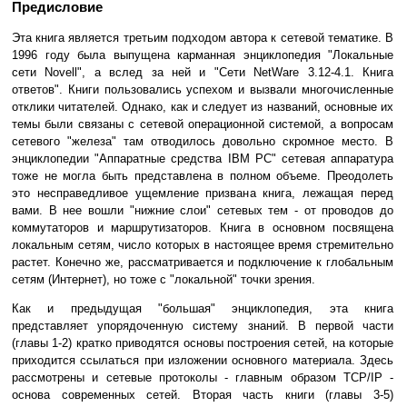
Предисловие
Эта книга является третьим подходом автора к сетевой тематике. В
1996 году была выпущена карманная энциклопедия "Локальные
сети Novell", а вслед за ней и "Сети NetWare 3.12-4.1. Книга
ответов". Книги пользовались успехом и вызвали многочисленные
отклики читателей. Однако, как и следует из названий, основные их
темы были связаны с сетевой операционной системой, а вопросам
сетевого "железа" там отводилось довольно скромное место. В
энциклопедии "Аппаратные средства IBM PC" сетевая аппаратура
тоже не могла быть представлена в полном объеме. Преодолеть
это несправедливое ущемление призвана книга, лежащая перед
вами. В нее вошли "нижние слои" сетевых тем - от проводов до
коммутаторов и маршрутизаторов. Книга в основном посвящена
локальным сетям, число которых в настоящее время стремительно
растет. Конечно же, рассматривается и подключение к глобальным
сетям (Интернет), но тоже с "локальной" точки зрения.
Как и предыдущая "большая" энциклопедия, эта книга
представляет упорядоченную систему знаний. В первой части
(главы 1-2) кратко приводятся основы построения сетей, на которые
приходится ссылаться при изложении основного материала. Здесь
рассмотрены и сетевые протоколы - главным образом TCP/IP -
основа современных сетей. Вторая часть книги (главы 3-5)