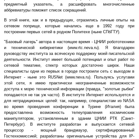
предметный указатель, а расшифровать многочисленные
аббревиатуры поможет список сокращений.
В этой книге, как и в предыдущих, отразились личные опыты на
сетевом поприще, которые начались еще в 1992 году при
построении первых сетей в родном Политехе (ныне СПбГТУ).
"Базовый лагерь" автора в настоящее время - ЦНИИ робототехники
и технической кибернетики (www.rtc.neva.ru). Я благодарен
руководству института за всяческую поддержку моей писательской
деятельности. Институт имеет большой потенциал и опыт работ по
сетевой тематике, спектр которых достаточно широк. Наши
специалисты одни из первых в городе построили сеть с выходом в
Интернет - ныне это RUSNet (www.neva.ru). Пользуясь услугами
этой сети, я имею практически неограниченные возможности
доступа к морю технической информации (правда, "золотые рыбки"
попадаются не так уж часто). В институте Интернет используется и
для нетрадиционных целей: так, например, специалистам из NASA
во время проведения конференции в Турине (Италия) была
предоставлена возможность телеуправления космическим
манипулятором, установленным в здании ЦНИИ РТК (Санкт-
Петербург). В институте разработан и выпускается сетевой
процессор - мощный брандмауэр, сертифицированный
Гостехкомиссией; разработаны оригинальные устройства для IP-