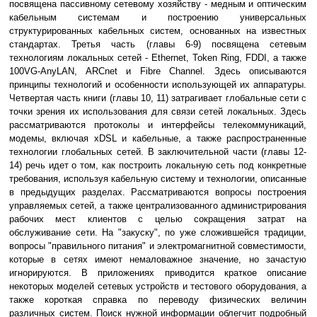
посвящена пассивному сетевому хозяйству - медным и оптическим
кабельным системам и построению универсальных
структурированных кабельных систем, основанных на известных
стандартах. Третья часть (главы 6-9) посвящена сетевым
технологиям локальных сетей - Ethernet, Token Ring, FDDI, а также
100VG-AnyLAN, ARCnet и Fibre Channel. Здесь описываются
принципы технологий и особенности использующей их аппаратуры.
Четвертая часть книги (главы 10, 11) затрагивает глобальные сети с
точки зрения их использования для связи сетей локальных. Здесь
рассматриваются протоколы и интерфейсы телекоммуникаций,
модемы, включая xDSL и кабельные, а также распространенные
технологии глобальных сетей. В заключительной части (главы 12-
14) речь идет о том, как построить локальную сеть под конкретные
требования, используя кабельную систему и технологии, описанные
в предыдущих разделах. Рассматриваются вопросы построения
управляемых сетей, а также централизованного администрирования
рабочих мест клиентов с целью сокращения затрат на
обслуживание сети. На "закуску", по уже сложившейся традиции,
вопросы "правильного питания" и электромагнитной совместимости,
которые в сетях имеют немаловажное значение, но зачастую
игнорируются. В приложениях приводится краткое описание
некоторых моделей сетевых устройств и тестового оборудования, а
также короткая справка по переводу физических величин
различных систем. Поиск нужной информации облегчит подробный