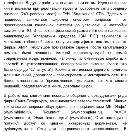
телефонии. Ведутся работы и по локальным сетям. Идея написания
книги возникла при реализации проекта построения сети среднего
размера (240 рабочих мест) в ГУН "Водоканал" СПб. Здесь мне
пришлось заниматься широким спектром вопросов - от
проектирования кабельной системы до установки и настройки
системного ПО. В качестве физической разминки (после написания
энциклопедии "Аппаратные средства IBM PC") занимался и
монтажом кабельной сети, получив сертификат инсталлятора от
фирмы AMP. Небольшое трехэтажное здание после капитального
ремонта было оснащено сетевой инфраструктурой по самой
современной моде, включая, например, алюминиевые короба для
кабелей и централизованное бесперебойное питание (благо это
было еще до "17 августа"). Кроме этого весьма дорогого полигона
для изысканий, доводилось проектировать и монтировать сети и в
более стесненных и "приземленных" условиях, так что спектр
решений, предлагаемых в книге, довольно широк.
В работе над книгой мне помогало общение с сотрудниками ряда
фирм Санкт-Петербурга, занимающихся сетевой тематикой. Многие
технические вопросы обсуждались со специалистами МБ "Инфо"
(www.mbinfo.ru), "Комплит" (www.complete.ru), РАМЭК
(www.ramec.ru), "Элко Технолоджи" (www.elco.ru). С их помощью я
получил доступ ко многим интересным документам, не
публикуемым в Сети для неограниченного использования. В