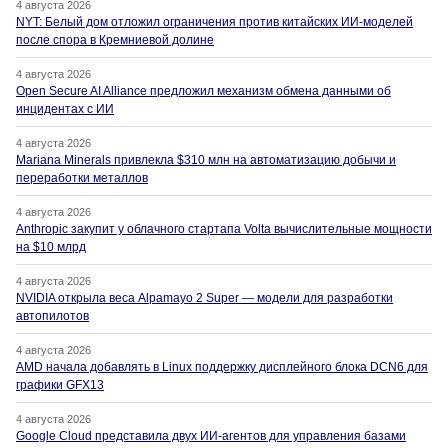
4 августа 2026
NYT: Белый дом отложил ограничения против китайских ИИ-моделей
после спора в Кремниевой долине
4 августа 2026
Open Secure AI Alliance предложил механизм обмена данными об
инцидентах с ИИ
4 августа 2026
Mariana Minerals привлекла $310 млн на автоматизацию добычи и
переработки металлов
4 августа 2026
Anthropic закупит у облачного стартапа Volta вычислительные мощности
на $10 млрд
4 августа 2026
NVIDIA открыла веса Alpamayo 2 Super — модели для разработки
автопилотов
4 августа 2026
AMD начала добавлять в Linux поддержку дисплейного блока DCN6 для
графики GFX13
4 августа 2026
Google Cloud представила двух ИИ-агентов для управления базами