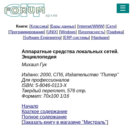
☰
архив
Книги:
[
Классика
] [
Базы данных
] [
Internet/WWW
] [
Сети
]
[
Программирование
] [
UNIX
] [
Windows
] [
Безопасность
] [
Графика
]
[
Software Engineering
] [
ERP-системы
] [
Hardware
]
Аппаратные средства локальных сетей.
Энциклопедия
Михаил Гук
Издано: 2000, СПб, Издательство "Питер"
Для профессионалов
ISBN: 5-8046-0113-Х
Твердый переплет, 576 стр.
Формат: 70x100 1/16
Начало
Краткое содержание
Полное содержание
[
Заказать книгу в магазине "Мистраль"
]