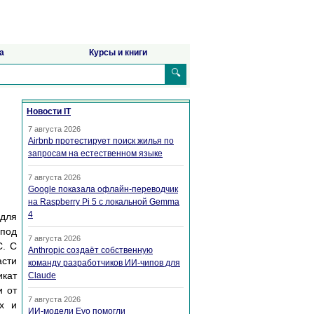
а
Курсы и книги
🔍
Новости IT
7 августа 2026
Airbnb протестирует поиск жилья по
запросам на естественном языке
7 августа 2026
Google показала офлайн-переводчик
на Raspberry Pi 5 с локальной Gemma
4
 для
под
7 августа 2026
С. С
Anthropic создаёт собственную
асти
команду разработчиков ИИ-чипов для
икат
Claude
и от
7 августа 2026
ix и
ИИ-модели Evo помогли