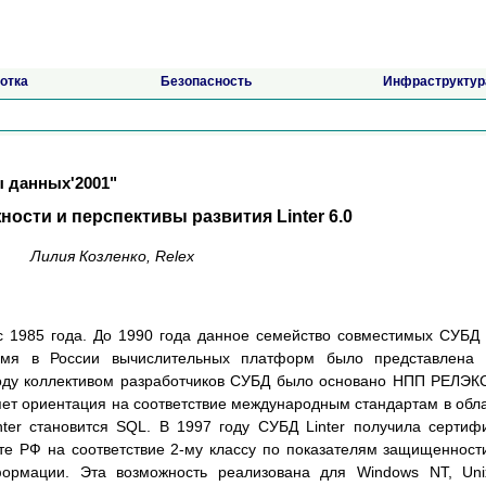
отка
Безопасность
Инфраструктур
 данных'2001"
ости и перспективы развития Linter 6.0
Лилия Козленко, Relex
 с 1985 года. До 1990 года данное семейство совместимых СУБД
емя в России вычислительных платформ было представлена 
ду коллективом разработчиков СУБД было основано НПП РЕЛЭК
ет ориентация на соответствие международным стандартам в обл
ter становится SQL. В 1997 году СУБД Linter получила сертиф
те РФ на соответствие 2-му классу по показателям защищенност
формации. Эта возможность реализована для Windows NT, Un