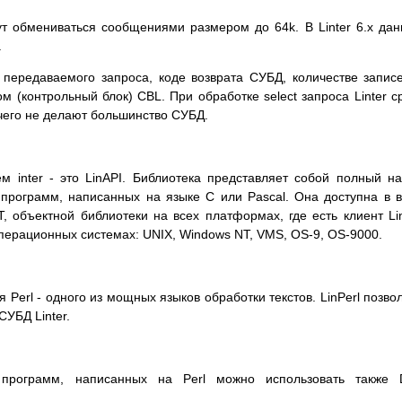
ут обмениваться сообщениями размером до 64k. В Linter 6.x да
.
передаваемого запроса, коде возврата СУБД, количестве запис
м (контрольный блок) CBL. При обработке select запроса Linter с
 чего не делают большинство СУБД.
м inter - это LinAPI. Библиотека представляет собой полный н
 программ, написанных на языке C или Pascal. Она доступна в 
NT, объектной библиотеки на всех платформах, где есть клиент Lin
операционных системах: UNIX, Windows NT, VMS, OS-9, OS-9000.
 Perl - одного из мощных языков обработки текстов. LinPerl позво
СУБД Linter.
 программ, написанных на Perl можно использовать также D