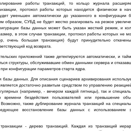
олирование работы транзакций, то кольцо журнала расширяе
ранзакции, протокол работы которых находится физически в на
будет уменьшен автоматически до указанного в конфигурации 
м образом, СУБД не будет жестко реагировать на резкое увелич
нфигурации базы данных может быть указан жесткий режим, и ко
змер, в этом случае транзакции, протокол работы которых не м
, очень большая транзакция) будут принудительно откачены
ветствующий код возврата.
ательских приложений также детектируются автоматически, и тайм
аться структуры, обслуживавшие обмен данными сервера и отказав
 при конфигурации параметров старта ядра.
ия базы данных. Для описания сценариев архивирования использу
L является достаточно развитым средством по управлению реакцие
гулярных (например, - вечером каждой пятницы), так и специал
го времени бездействия пользователей или превышение объ
 Возможно, также дублирование журнала транзакций на специал
следующее восстановление базы данных с использованием э
 транзакции - дерево транзакций. Каждая из транзакций иера