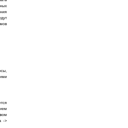
зных
ания
удут
емов
сы,
ими
тся
нием
твом
а ->