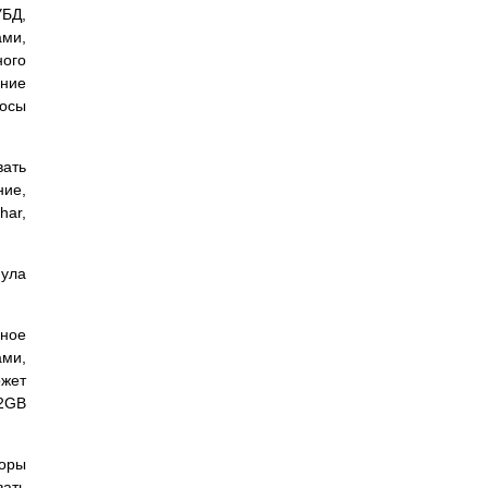
УБД,
ами,
ного
ение
росы
вать
ие,
har,
пула
ьное
ами,
ожет
2GB
торы
вать