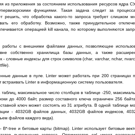
ия из приложения за состоянием использования ресурсов ядра С
упервизорскими функциями. Такая задача следит за процесс
т решить, что обработка какого-то запроса требует слишком м
вать его обработку. Возможно, также принудительное отключ
спечивается операцией kill канала, по которому выполняются зап
ля работы с внешними файлами данных, позволяющее использо
не собственно хранилища базы данных, а также расширен
 словные индексы для строк символов (char, varchar, nchar, nvarc
ile).
ные данные в пуле. Linter может работать при 200 страницах 
ет встраивать Linter в информационную систему пользователя.
 таблиц, максимальное число столбцов в таблице -250, максимал
троки до 4000 байт, размер составного ключа ограничен 256 байт
оставной ключ может состоять из 31 атрибута. В одной таблице м
ации - 4032GB файлов данных, 4032GB файлов индексов, 403
ем файлов каждого вида).
- B*-tree и битовые карты (bitmap). Linter использует битовые век
татов выполнения запроса. Оптимизатор sql умеет распозна