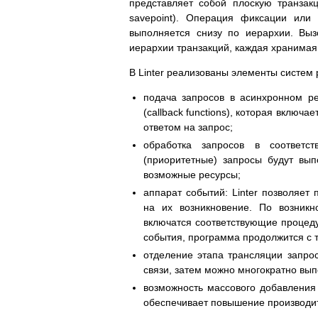
представляет собой плоскую транзакц
savepoint). Операция фиксации или 
выполняется снизу по иерархии. Вы
иерархии транзакций, каждая хранимая
В Linter реализованы элементы систем
подача запросов в асинхронном р
(callback functions), которая включ
ответом на запрос;
обработка запросов в соответс
(приоритетные) запросы будут вы
возможные ресурсы;
аппарат событий: Linter позволяет
на их возникновение. По возникн
включатся соответствующие процеду
события, программа продолжится с т
отделение этапа трансляции запрос
связи, затем можно многократно вып
возможность массового добавления 
обеспечивает повышение производи