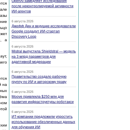
OpenAI замедляет исследования
тся
после неконтролируемой активности
чале
ИИ-агентов
базы
ение
6 августа 2026
Джефф Дин и ведущие исследователи
льцо
Google создадут ИИ-стартап
ожет
Discovery Loop
, а
6 августа 2026
Mistral выпустила Shieldstral — модель
аут,
на 3 млрд параметров для
шего
адаптивной модерации
6 августа 2026
Правительство создало рабочую
ется
группу по ИИ и авторскому праву
й на
ьных
6 августа 2026
ёма
Moove привлекла $250 млн для
развития инфраструктуры роботакси
ьном
той
6 августа 2026
ИТ-компании предложили упростить
использование обезличенных данных
рхии
для обучения ИИ