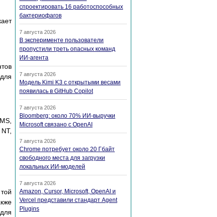
спроектировать 16 работоспособных
бактериофагов
кает
7 августа 2026
В эксперименте пользователи
пропустили треть опасных команд
ИИ-агента
нтов
7 августа 2026
 для
Модель Kimi K3 с открытыми весами
появилась в GitHub Copilot
7 августа 2026
Bloomberg: около 70% ИИ-выручки
VMS,
Microsoft связано с OpenAI
 NT,
7 августа 2026
Chrome потребует около 20 Гбайт
свободного места для загрузки
локальных ИИ-моделей
7 августа 2026
 той
Amazon, Cursor, Microsoft, OpenAI и
Vercel представили стандарт Agent
акже
Plugins
 для