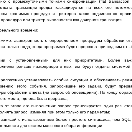
ию с промежуточными точками синхронизации (flat transaction 
отката транзакции-предка каскадируется на всех его потомко
зовы хранимых процедур и триггеров также подчиняются прав
 процедура или триггер выполняется как дочерняя транзакция.
 реального времени:
ежиме: асинхронность с определением процедуры обработки от
ается только тогда, когда программа будет прервана пришедшим от Li
твии с установленными для них приоритетами. Более важ
полнены раньше низкоприоритетных, им будут отданы системой
 приложению устанавливать особые ситуации и обеспечивать реа
овению этого события, запросившие его задачи, будут прерв
ры обработки ответа (на запрос об оповещении). По концу обраб
ого места, где она была прервана;
а от этапа его выполнения: запрос транслируется один раз, сто
олнять запрос, изменяя при этом только его параметры;
записей с использованием более простого синтаксиса, чем SQL,
тельности для систем массового сбора информации.