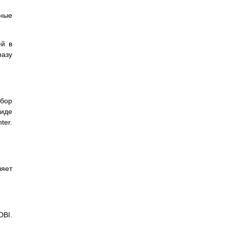
нные
ей в
разу
абор
виде
ter.
ляет
BI.