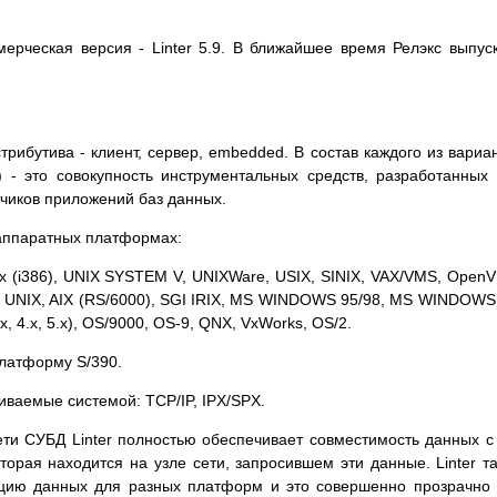
рческая версия - Linter 5.9. В ближайшее время Релэкс выпус
рибутива - клиент, сервер, embedded. В состав каждого из вариа
) - это совокупность инструментальных средств, разработанных
чиков приложений баз данных.
-аппаратных платформах:
x (i386), UNIX SYSTEM V, UNIXWare, USIX, SINIX, VAX/VMS, Open
al UNIX, AIX (RS/6000), SGI IRIX, MS WINDOWS 95/98, MS WINDOWS
 4.x, 5.x), OS/9000, OS-9, QNX, VxWorks, OS/2.
латформу S/390.
ваемые системой: TCP/IP, IPX/SPX.
ети СУБД Linter полностью обеспечивает совместимость данных с
торая находится на узле сети, запросившем эти данные. Linter т
ацию данных для разных платформ и это совершенно прозрачно