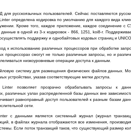
БД для русскоязычных пользователей. Сейчас поставляются русск
Linter определена кодировка по умолчанию для каждого вида клие
ружении. Кроме того, каждое приложение, каждое соединение с 
данные в одной из 3-х кодировок - 866, 1251, koi8-r. Поддержива
дет осуществлять поддержку и однобайтовых кодовых страниц и UNIC
еход к использованию различных процессоров при обработке запр
ых процессорах смогут не только различные запросы, но и разли
ллеливаться низкоуровневые операции доступа к данным.
йловую систему для размещения физических файлов данных. М
х устройствах, указав соответствующие метки доступа.
Linter позволяет прозрачно обрабатывать запросы к данн
х, различных узлах распределенной базы данных вне зависимост
ечивает равноправный доступ пользователей к разным базам дан
слительной сети.
nter с данными является системный журнал (журнал транзакц
акций, в файлах журнала отображаются все изменения, производ
темы. Если поток транзакций таков, что существующий размер ко