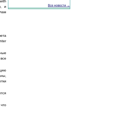
with
Все новости →
в, и
илам
вета
nter
ные
 все
кцию
аны,
отки
ятся
 что