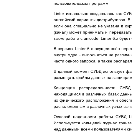
пользовательских программ.
Linter изначально создавалась как СУ
английский варианты дистрибутивов. В 
если она специально не указана в ок
(канал) может принимать и передавать 
также работа с unicode. Linter 6.x бу
В версиях Linter 6.x осуществлён пер
внутри ядра - выполняться на различн
части одного запроса, а также распара
В данный момент СУБД использует фа
размещать файлы данных на защищаемы
Концепция распределенности СУБД 
находящимся в различных базах данны
их физического расположения и обесп
расположенным в различных узлах вычи
Основой надежности работы СУБД Li
Используется кольцевой журнал транз
над данными всеми пользователями сис