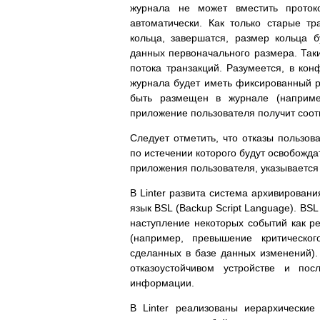
журнала не может вместить проток
автоматически. Как только старые т
кольца, завершатся, размер кольца 
данных первоначального размера. Таки
потока транзакций. Разумеется, в ко
журнала будет иметь фиксированный ра
быть размещен в журнале (например
приложение пользователя получит соот
Следует отметить, что отказы пользов
по истечении которого будут освобожд
приложения пользователя, указывается
В Linter развита система архивирован
язык BSL (Backup Script Language). BS
наступление некоторых событий как ре
(например, превышение критическо
сделанных в базе данных изменений).
отказоустойчивом устройстве и по
информации.
В Linter реализованы иерархические