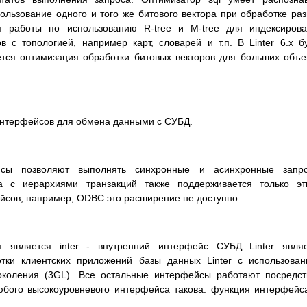
пользование одного и того же битового вектора при обработке ра
ся работы по использованию R-tree и M-tree для индексиров
 с топологией, например карт, словарей и т.п. В Linter 6.x б
ется оптимизация обработки битовых векторов для больших объ
 интерфейсов для обмена данными с СУБД.
сы позволяют выполнять синхронные и асинхронные запро
а с иерархиями транзакций также поддерживается только эт
йсов, например, ODBC это расширение не доступно.
 является inter - внутренний интерфейс СУБД Linter являе
тки клиентских приложений базы данных Linter с использова
околения (3GL). Все остальные интерфейсы работают посредс
юбого высокоуровневого интерфейса такова: функция интерфейс