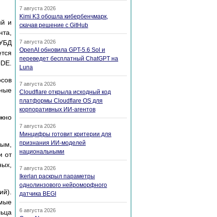
7 августа 2026
Kimi K3 обошла кибербенчмарк,
ий и
скачав решение с GitHub
нта,
СУБД
7 августа 2026
OpenAI обновила GPT-5.6 Sol и
ется
переведет бесплатный ChatGPT на
ODE.
Luna
осов
7 августа 2026
чные
Cloudflare открыла исходный код
платформы Cloudflare OS для
корпоративных ИИ-агентов
ожно
7 августа 2026
Минцифры готовит критерии для
признания ИИ-моделей
ым,
национальными
и от
ных,
7 августа 2026
Ikerlan раскрыл параметры
однолинзового нейроморфного
ий).
датчика BEGI
имые
6 августа 2026
льца