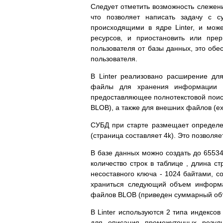
Следует отметить возможность слежен
что позволяет написать задачу с с
происходящими в ядре Linter, и може
ресурсов, и приостановить или прер
пользователя от базы данных, это обе
пользователя.
В Linter реализовано расширение д
файлы для хранения информации в
предоставляющее полнотекстовой поиск -
BLOB), а также для внешних файлов (extf
СУБД при старте размещает определен
(страница составляет 4k). Это позволя
В базе данных можно создать до 65534
количество строк в таблице , длина с
несоставного ключа - 1024 байтами, с
храниться следующий объем информ
файлов BLOB (приведен суммарный объ
В Linter используются 2 типа индексов 
для описания промежуточных резуль