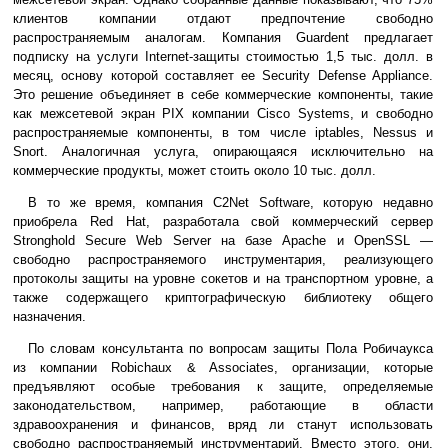
клиентов компании отдают предпочтение свободно
распространяемым аналогам. Компания Guardent предлагает
подписку на услуги Internet-защиты стоимостью 1,5 тыс. долл. в
месяц, основу которой составляет ее Security Defense Appliance.
Это решение объединяет в себе коммерческие компоненты, такие
как межсетевой экран PIX компании Cisco Systems, и свободно
распространяемые компоненты, в том числе iptables, Nessus и
Snort. Аналогичная услуга, опирающаяся исключительно на
коммерческие продукты, может стоить около 10 тыс. долл.
В то же время, компания C2Net Software, которую недавно
приобрела Red Hat, разработала свой коммерческий сервер
Stronghold Secure Web Server на базе Apache и OpenSSL —
свободно распространяемого инструментария, реализующего
протоколы защиты на уровне сокетов и на транспортном уровне, а
также содержащего криптографическую библиотеку общего
назначения.
По словам консультанта по вопросам защиты Пола Робичаукса
из компании Robichaux & Associates, организации, которые
предъявляют особые требования к защите, определяемые
законодательством, например, работающие в области
здравоохранения и финансов, вряд ли станут использовать
свободно распространяемый инструментарий. Вместо этого, они,