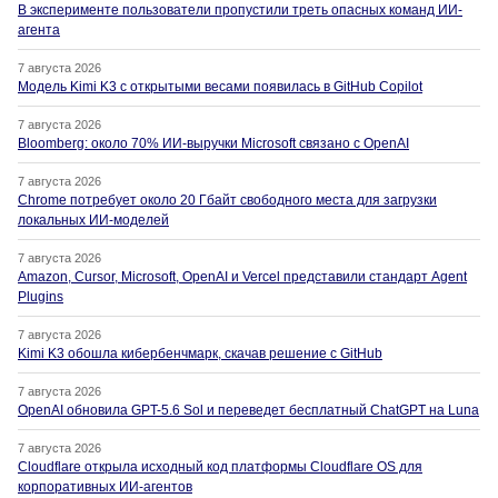
В эксперименте пользователи пропустили треть опасных команд ИИ-
агента
7 августа 2026
Модель Kimi K3 с открытыми весами появилась в GitHub Copilot
7 августа 2026
Bloomberg: около 70% ИИ-выручки Microsoft связано с OpenAI
7 августа 2026
Chrome потребует около 20 Гбайт свободного места для загрузки
локальных ИИ-моделей
7 августа 2026
Amazon, Cursor, Microsoft, OpenAI и Vercel представили стандарт Agent
Plugins
7 августа 2026
Kimi K3 обошла кибербенчмарк, скачав решение с GitHub
7 августа 2026
OpenAI обновила GPT-5.6 Sol и переведет бесплатный ChatGPT на Luna
7 августа 2026
Cloudflare открыла исходный код платформы Cloudflare OS для
корпоративных ИИ-агентов