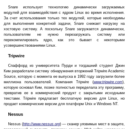
Snare использует технологию динамически загружаемых
модулей для взаимодействия с ядром Linux во время исполнения.
За счет использования только тех модулей, которые необходимы
для выполнения конкретной задачи, Snare снижает нагрузку на
хостовую систему. А поскольку Snare загружается динамически,
пользователям не нужно перезагружать систему или
перекомпилировать ядро, как это бывает с некоторыми
усовершенствованиями Linux.
Tripwire
Спаффорд из университета Пурди и тогдашний студент Джин
Ким разработали систему обнаружения вторжений Tripwire Academic
Source, которую с момента ее выпуска в 1992 году загрузили более
миллиона пользователей. Компания Tripwire (
www.tripwire.com
),
которую основал Ким, позже полностью переделала эту программу,
превратив ее в коммерческий продукт с закрытыми исходными
текстами. Tripwire предлагает бесплатную версию для Linux, но
продает коммерческие версии для платформ Unix и Windows NT.
Nessus
Nessus (
http://www.nessus.org
) — сканер уязвимых мест в защите,