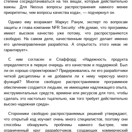
степени сосредотачиваться на тех вещах, которые действительно
важны. Для Nessus вопросы распространения намного менее
приоритетны, чем вопросы качества кода», — подчеркнул он.
Однако ему возражает Маркус Ранум, эксперт по вопросам
защиты и глава компании NFR Security: «Не думаю, что программы
имеют высокое качество уже потому, что распространяются
свободно. На самом деле, качественным продукт делает именно
его целенаправленная разработка. А открытость этого никак не
гарантирует».
С ним согласен и Спаффорд: «Надежность продукта
определяется в первую очередь его качеством и поддержкой. Был
ли он хорошо спроектирован? Придерживались ли его разработчики
четкой дисциплины и не добавили ли к нему чересчур много
функций? Многое свободно распространяемое программное
обеспечение создается людьми, не имеющими надлежащего опыта,
инструментальных средств, времени или ресурсов для того, чтобы
сделать это настолько тщательно, как того требует действительно
высоко надежная среда».
Сторонники свободно распространяемых решений утверждают,
что открытый код изучает очень много специалистов, поэтому они
способны обнаружить проблемы намного быстрее, чем
ограниченный круг разработчиков, создающих коммерческий