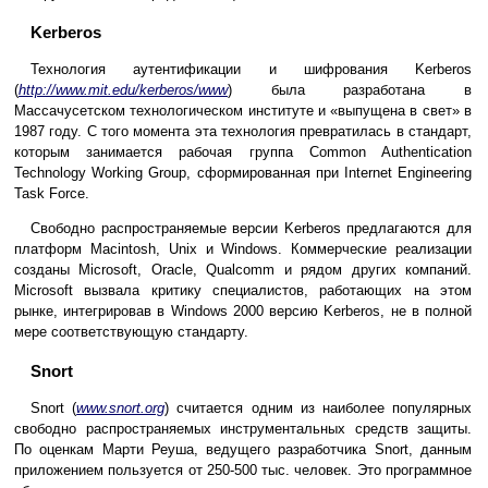
Kerberos
Технология аутентификации и шифрования Kerberos
(
http://www.mit.edu/kerberos/www
) была разработана в
Массачусетском технологическом институте и «выпущена в свет» в
1987 году. С того момента эта технология превратилась в стандарт,
которым занимается рабочая группа Common Authentication
Technology Working Group, сформированная при Internet Engineering
Task Force.
Свободно распространяемые версии Kerberos предлагаются для
платформ Macintosh, Unix и Windows. Коммерческие реализации
созданы Microsoft, Oracle, Qualcomm и рядом других компаний.
Microsoft вызвала критику специалистов, работающих на этом
рынке, интегрировав в Windows 2000 версию Kerberos, не в полной
мере соответствующую стандарту.
Snort
Snort (
www.snort.org
) считается одним из наиболее популярных
свободно распространяемых инструментальных средств защиты.
По оценкам Марти Реуша, ведущего разработчика Snort, данным
приложением пользуется от 250-500 тыс. человек. Это программное