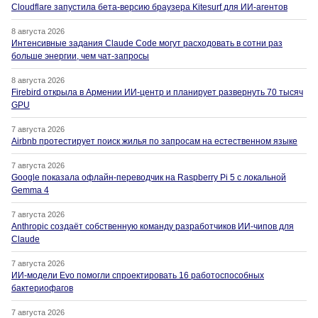
Cloudflare запустила бета-версию браузера Kitesurf для ИИ-агентов
8 августа 2026
Интенсивные задания Claude Code могут расходовать в сотни раз
больше энергии, чем чат-запросы
8 августа 2026
Firebird открыла в Армении ИИ-центр и планирует развернуть 70 тысяч
GPU
7 августа 2026
Airbnb протестирует поиск жилья по запросам на естественном языке
7 августа 2026
Google показала офлайн-переводчик на Raspberry Pi 5 с локальной
Gemma 4
7 августа 2026
Anthropic создаёт собственную команду разработчиков ИИ-чипов для
Claude
7 августа 2026
ИИ-модели Evo помогли спроектировать 16 работоспособных
бактериофагов
7 августа 2026