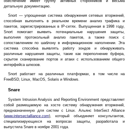
обеспечение имеет группу активных сторонников и весьма
детальную документацию.
Snort — упрощенная система обнаружения сетевых вторжений,
способная выполнять в реальном времени анализ трафика и
пакетов, зарегистрированных в IP-сетях. Выпущенная в 1998 году,
Snort помогает выявить потенциальные нарушения защиты,
выполняя протокольный анализ пакетов, а также поиск с
сопоставлением по шаблону в информационном наполнении. Эта
система способна выявлять работу зондов и обнаруживать
различные нарушения защиты, такие как переполнение буфера,
скрытое сканирование портов и атаки с использованием общего
интерфейса шлюзов.
Snort работает на различных платформах, в том числе на
FreeBSD, Linux, MacOS, Solaris и Windows.
Snare
System Intrusion Analysis and Reporting Environment представляет
собой размещаемую на хосте систему обнаружения вторжений,
предназначенную для систем с Linux. Альянс InterSect Alliance
(
www.intersectalliance.com
), который объединяет консультантов,
специализирующихся на вопросах защиты, разработала и
выпустила Snare в ноябре 2001 года.