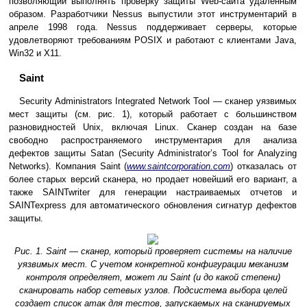
позволяющий выполнять проверку защиты Web-сайта удаленным
образом. Разработчики Nessus выпустили этот инструментарий в
апреле 1998 года. Nessus поддерживает серверы, которые
удовлетворяют требованиям POSIX и работают с клиентами Java,
Win32 и X11.
Saint
Security Administrators Integrated Network Tool — сканер уязвимых
мест защиты (см. рис. 1), который работает с большинством
разновидностей Unix, включая Linux. Сканер создан на базе
свободно распространяемого инструментария для анализа
дефектов защиты Satan (Security Administrator’s Tool for Analyzing
Networks). Компания Saint (
www.saintcorporation.com
) отказалась от
более старых версий сканера, но продает новейший его вариант, а
также SAINTwriter для генерации настраиваемых отчетов и
SAINTexpress для автоматического обновления сигнатур дефектов
защиты.
Рис. 1. Saint — сканер, который проверяет системы на наличие
уязвимых мест. С учетом конкретной конфигурации механизм
контроля определяет, может ли Saint (и до какой степени)
сканировать набор сетевых узлов. Подсистема выбора целей
создает список атак для тестов, запускаемых на сканируемых