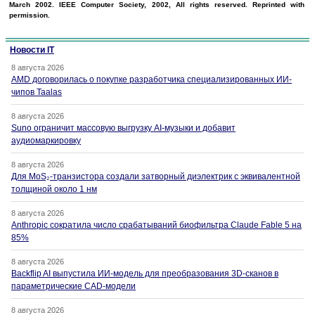
March 2002. IEEE Computer Society, 2002, All rights reserved. Reprinted with
permission.
Новости IT
8 августа 2026
AMD договорилась о покупке разработчика специализированных ИИ-
чипов Taalas
8 августа 2026
Suno ограничит массовую выгрузку AI-музыки и добавит
аудиомаркировку
8 августа 2026
Для MoS₂-транзистора создали затворный диэлектрик с эквивалентной
толщиной около 1 нм
8 августа 2026
Anthropic сократила число срабатываний биофильтра Claude Fable 5 на
85%
8 августа 2026
Backflip AI выпустила ИИ-модель для преобразования 3D-сканов в
параметрические CAD-модели
8 августа 2026