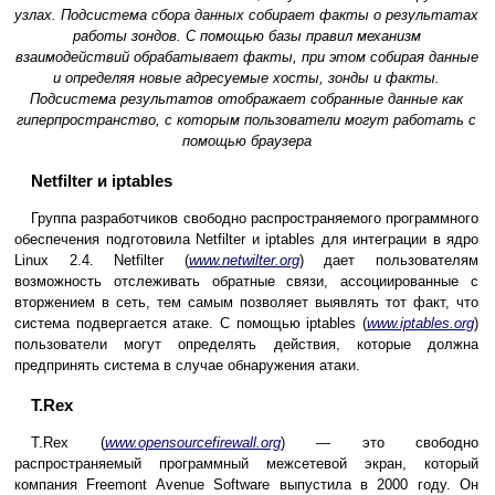
узлах. Подсистема сбора данных собирает факты о результатах
работы зондов. С помощью базы правил механизм
взаимодействий обрабатывает факты, при этом собирая данные
и определяя новые адресуемые хосты, зонды и факты.
Подсистема результатов отображает собранные данные как
гиперпространство, с которым пользователи могут работать с
помощью браузера
Netfilter и iptables
Группа разработчиков свободно распространяемого программного
обеспечения подготовила Netfilter и iptables для интеграции в ядро
Linux 2.4. Netfilter (
www.netwilter.org
) дает пользователям
возможность отслеживать обратные связи, ассоциированные с
вторжением в сеть, тем самым позволяет выявлять тот факт, что
система подвергается атаке. С помощью iptables (
www.iptables.org
)
пользователи могут определять действия, которые должна
предпринять система в случае обнаружения атаки.
T.Rex
T.Rex (
www.opensourcefirewall.org
) — это свободно
распространяемый программный межсетевой экран, который
компания Freemont Avenue Software выпустила в 2000 году. Он