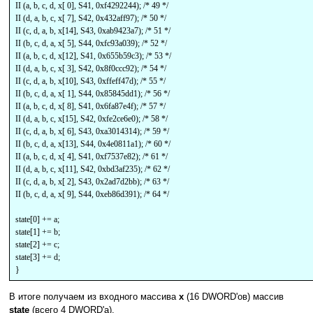
II (a, b, c, d, x[ 0], S41, 0xf4292244); /* 49 */
II (d, a, b, c, x[ 7], S42, 0x432aff97); /* 50 */
II (c, d, a, b, x[14], S43, 0xab9423a7); /* 51 */
II (b, c, d, a, x[ 5], S44, 0xfc93a039); /* 52 */
II (a, b, c, d, x[12], S41, 0x655b59c3); /* 53 */
II (d, a, b, c, x[ 3], S42, 0x8f0ccc92); /* 54 */
II (c, d, a, b, x[10], S43, 0xffeff47d); /* 55 */
II (b, c, d, a, x[ 1], S44, 0x85845dd1); /* 56 */
II (a, b, c, d, x[ 8], S41, 0x6fa87e4f); /* 57 */
II (d, a, b, c, x[15], S42, 0xfe2ce6e0); /* 58 */
II (c, d, a, b, x[ 6], S43, 0xa3014314); /* 59 */
II (b, c, d, a, x[13], S44, 0x4e0811a1); /* 60 */
II (a, b, c, d, x[ 4], S41, 0xf7537e82); /* 61 */
II (d, a, b, c, x[11], S42, 0xbd3af235); /* 62 */
II (c, d, a, b, x[ 2], S43, 0x2ad7d2bb); /* 63 */
II (b, c, d, a, x[ 9], S44, 0xeb86d391); /* 64 */
state[0] += a;
state[1] += b;
state[2] += c;
state[3] += d;
}
В итоге получаем из входного массива
x
(16 DWORD'ов) массив
state
(всего 4 DWORD'a).