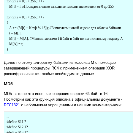
for (int i = 0; i < 256; i++)
M[i] = i; //Последовательно заполняем массив значениями от 0 до 255
for (int i = 0; i < 256; i++)
{
A += (M[i] + Key[i % 16]); //Вычисляем новый индекс для обмена байтами
t = M[i];
M[i] = M[A]; //Меняем местами i-й байт и байт по вычисленному индексу A
M[A] = t;
}
Далее по этому алгоритму байтами из массива M с помощью
завершающей процедуры RC4 с применением операции XOR
расшифровываются любые необходимые данные.
MD5
MD5 - это не что иное, как операция свертки 64 байт в 16.
Посмотрим как эта функция описана в официальном документе -
RFC1321
с небольшими упрощениями и нашими комментариями:
...
#define S11 7
#define S12 12
#define S13 17