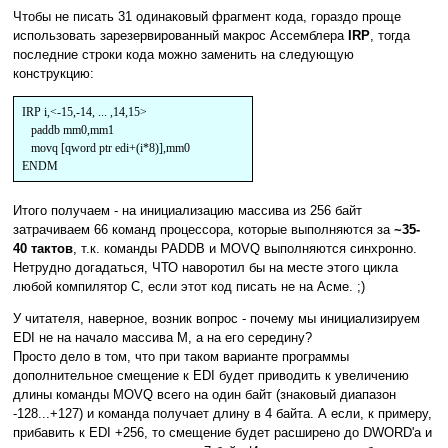
Чтобы не писать 31 одинаковый фрагмент кода, гораздо проще
использовать зарезервированный макрос Ассемблера
IRP
, тогда
последние строки кода можно заменить на следующую
конструкцию:
IRP i,<-15,-14, ... ,14,15>
paddb mm0,mm1
movq [qword ptr edi+(i*8)],mm0
ENDM
Итого получаем - на инициализацию массива из 256 байт
затрачиваем 66 команд процессора, которые выполняются за
~35-
40 тактов
, т.к. команды PADDB и MOVQ выполняются синхронно.
Нетрудно догадаться, ЧТО наворотил бы на месте этого цикла
любой компилятор С, если этот код писать не на Асме. ;)
У читателя, наверное, возник вопрос - почему мы инициализируем
EDI не на начало массива M, а на его середину?
Просто дело в том, что при таком варианте программы
дополнительное смещение к EDI будет приводить к увеличению
длины команды MOVQ всего на один байт (знаковый диапазон
-128...+127) и команда получает длину в 4 байта. А если, к примеру,
прибавить к EDI +256, то смещение будет расширено до DWORD'a и