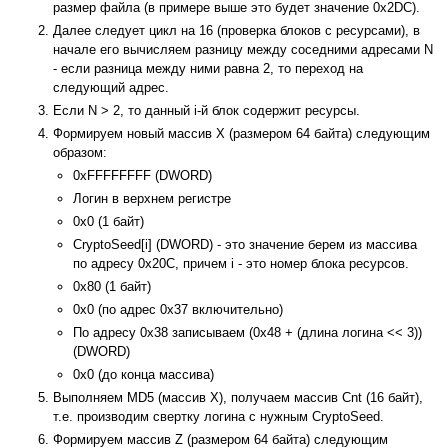
размер файла (в примере выше это будет значение 0x2DC).
Далее следует цикл на 16 (проверка блоков с ресурсами), в
начале его вычисляем разницу между соседними адресами N
- если разница между ними равна 2, то переход на
следующий адрес.
Если N > 2, то данный i-й блок содержит ресурсы.
Формируем новый массив X (размером 64 байта) следующим
образом:
0xFFFFFFFF (DWORD)
Логин в верхнем регистре
0x0 (1 байт)
CryptoSeed[i] (DWORD) - это значение берем из массива
по адресу 0x20C, причем i - это номер блока ресурсов.
0x80 (1 байт)
0x0 (по адрес 0x37 включительно)
По адресу 0x38 записываем (0x48 + (длина логина << 3))
(DWORD)
0x0 (до конца массива)
Выполняем MD5 (массив X), получаем массив Cnt (16 байт),
т.е. производим свертку логина с нужным CryptoSeed.
Формируем массив Z (размером 64 байта) следующим