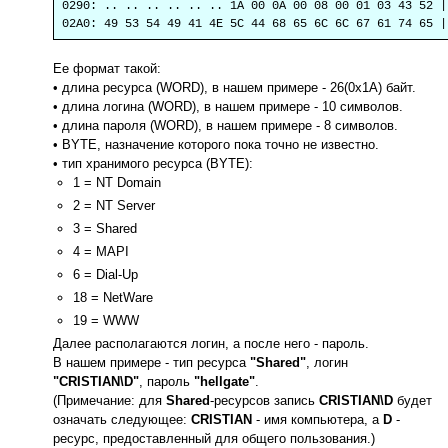
0290: .. .. .. .. .. .. 1A 00 0A 00 08 00 01 03 43 52 |
02A0: 49 53 54 49 41 4E 5C 44 68 65 6C 6C 67 61 74 65 |
Ее формат такой:
• длина ресурса (WORD), в нашем примере - 26(0x1A) байт.
• длина логина (WORD), в нашем примере - 10 символов.
• длина пароля (WORD), в нашем примере - 8 символов.
• BYTE, назначение которого пока точно не известно.
• тип хранимого ресурса (BYTE):
1 = NT Domain
2 = NT Server
3 = Shared
4 = MAPI
6 = Dial-Up
18 = NetWare
19 = WWW
Далее располагаются логин, а после него - пароль.
В нашем примере - тип ресурса
"Shared"
, логин
"CRISTIAN\D"
, пароль
"hellgate"
.
(Примечание: для
Shared
-ресурсов запись
CRISTIAN\D
будет
означать следующее:
CRISTIAN
- имя компьютера, а
D
-
ресурс, предоставленный для общего пользования.)