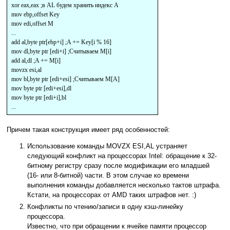
xor eax,eax ;в AL будем хранить индекс A
mov ebp,offset Key
mov edi,offset M
...
add al,byte ptr[ebp+i] ;A += Key[i % 16]
mov dl,byte ptr [edi+i] ;Считываем M[i]
add al,dl ;A += M[i]
movzx esi,al
mov bl,byte ptr [edi+esi] ;Считываем M[A]
mov byte ptr [edi+esi],dl
mov byte ptr [edi+i],bl
...
Причем такая конструкция имеет ряд особенностей:
Использование команды MOVZX ESI,AL устраняет
следующий конфликт на процессорах Intel: обращение к 32-
битному регистру сразу после модификации его младшей
(16- или 8-битной) части. В этом случае ко времени
выполнения команды добавляется несколько тактов штрафа.
Кстати, на процессорах от AMD таких штрафов нет. :)
Конфликты по чтению/записи в одну кэш-линейку
процессора.
Известно, что при обращении к ячейке памяти процессор