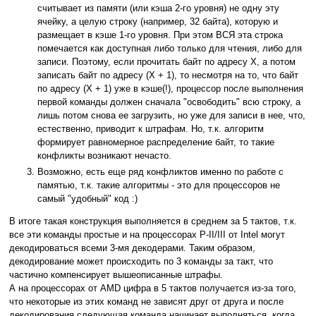
считывает из памяти (или кэша 2-го уровня) не одну эту
ячейку, а целую строку (например, 32 байта), которую и
размещает в кэше 1-го уровня. При этом ВСЯ эта строка
помечается как доступная либо только для чтения, либо для
записи. Поэтому, если прочитать байт по адресу X, а потом
записать байт по адресу (X + 1), то несмотря на то, что байт
по адресу (X + 1) уже в кэше(!), процессор после выполнения
первой команды должен сначала "освободить" всю строку, а
лишь потом снова ее загрузить, но уже для записи в нее, что,
естественно, приводит к штрафам. Но, т.к. алгоритм
формирует равномерное распределение байт, то такие
конфликты возникают нечасто.
Возможно, есть еще ряд конфликтов именно по работе с
памятью, т.к. такие алгоритмы - это для процессоров не
самый "удобный" код :)
В итоге такая конструкция выполняется в среднем за 5 тактов, т.к.
все эти команды простые и на процессорах P-II/III от Intel могут
декодироваться всеми 3-мя декодерами. Таким образом,
декодирование может происходить по 3 команды за такт, что
частично компенсирует вышеописанные штрафы.
А на процессорах от AMD цифра в 5 тактов получается из-за того,
что некоторые из этих команд не зависят друг от друга и после
декодирования следующая команда начинает выполняться, когда