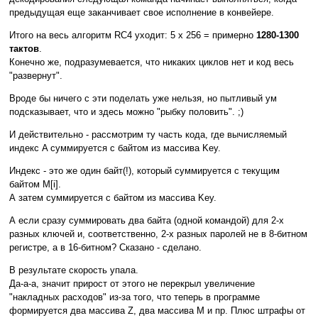
предыдущая еще заканчивает свое исполнение в конвейере.
Итого на весь алгоритм RC4 уходит: 5 x 256 = примерно
1280-1300
тактов
.
Конечно же, подразумевается, что никаких циклов нет и код весь
"развернут".
Вроде бы ничего с эти поделать уже нельзя, но пытливый ум
подсказывает, что и здесь можно "рыбку половить". ;)
И действительно - рассмотрим ту часть кода, где вычисляемый
индекс A суммируется с байтом из массива Key.
Индекс - это же один байт(!), который суммируется с текущим
байтом M[i].
А затем суммируется с байтом из массива Key.
А если сразу суммировать два байта (одной командой) для 2-х
разных ключей и, соответственно, 2-х разных паролей не в 8-битном
регистре, а в 16-битном? Сказано - сделано.
В результате скорость упала.
Да-а-а, значит прирост от этого не перекрыл увеличение
"накладных расходов" из-за того, что теперь в программе
формируется два массива Z, два массива M и пр. Плюс штрафы от