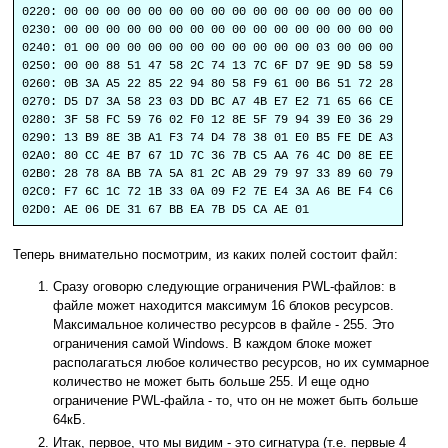
0220: 00 00 00 00 00 00 00 00 00 00 00 00 00 00 00 00
0230: 00 00 00 00 00 00 00 00 00 00 00 00 00 00 00 00
0240: 01 00 00 00 00 00 00 00 00 00 00 00 03 00 00 00
0250: 00 00 88 51 47 58 2C 74 13 7C 6F D7 9E 9D 58 59
0260: 0B 3A A5 22 85 22 94 80 58 F9 61 00 B6 51 72 28
0270: D5 D7 3A 58 23 03 DD BC A7 4B E7 E2 71 65 66 CE
0280: 3F 58 FC 59 76 02 F0 12 8E 5F 79 94 39 E0 36 29
0290: 13 B9 8E 3B A1 F3 74 D4 78 38 01 E0 B5 FE DE A3
02A0: 80 CC 4E B7 67 1D 7C 36 7B C5 AA 76 4C D0 8E EE
02B0: 28 78 8A BB 7A 5A 81 2C AB 29 79 97 33 89 60 79
02C0: F7 6C 1C 72 1B 33 0A 09 F2 7E E4 3A A6 BE F4 C6
02D0: AE 06 DE 31 67 BB EA 7B D5 CA AE 01
Теперь внимательно посмотрим, из каких полей состоит файл:
Сразу оговорю следующие ограничения PWL-файлов: в
файле может находится максимум 16 блоков ресурсов.
Максимальное количество ресурсов в файле - 255. Это
ограничения самой Windows. В каждом блоке может
располагаться любое количество ресурсов, но их суммарное
количество не может быть больше 255. И еще одно
ограничение PWL-файла - то, что он не может быть больше
64кБ.
Итак, первое, что мы видим - это сигнатура (т.е. первые 4