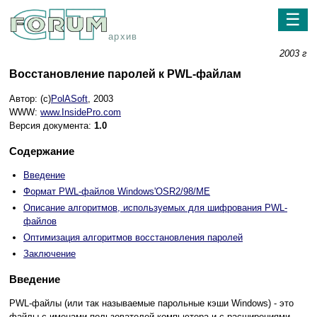
☰
архив
2003 г
Восстановление паролей к PWL-файлам
Автор: (c)
PolASoft
, 2003
WWW:
www.InsidePro.com
Версия документа:
1.0
Содержание
Введение
Формат PWL-файлов Windows'OSR2/98/ME
Описание алгоритмов, используемых для шифрования PWL-
файлов
Оптимизация алгоритмов восстановления паролей
Заключение
Введение
PWL-файлы (или так называемые парольные кэши Windows) - это
файлы с именами пользователей компьютера и с расширениями