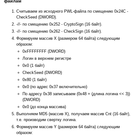
файлам
Считываем из исходного PWL-файла по смещению 0x24C -
CheckSeed (DWORD).
-//- по смещению 0x252 - CryptoSign (16 байт).
-//- по смещению 0x262 - CheckSign (16 байт).
Формируем массив X (размером 64 байта) следующим
образом:
0xFFFFFFFF (DWORD)
Логин в верхнем регистре
0x0 (1 байт)
CheckSeed (DWORD)
0x80 (1 байт)
0x0 (по адрес 0x37 включительно)
По адресу 0x38 записываем (0x48 + (длина логина << 3))
(DWORD)
0x0 (до конца массива)
Выполняем MD5 (массив X), получаем массив Cnt (16 байт),
т.е. производим свертку логина.
Формируем массив Y (размером 64 байта) следующим
образом: