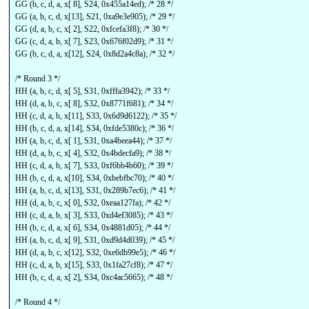
GG (b, c, d, a, x[ 8], S24, 0x455a14ed); /* 28 */
GG (a, b, c, d, x[13], S21, 0xa9e3e905); /* 29 */
GG (d, a, b, c, x[ 2], S22, 0xfcefa3f8); /* 30 */
GG (c, d, a, b, x[ 7], S23, 0x676f02d9); /* 31 */
GG (b, c, d, a, x[12], S24, 0x8d2a4c8a); /* 32 */
/* Round 3 */
HH (a, b, c, d, x[ 5], S31, 0xfffa3942); /* 33 */
HH (d, a, b, c, x[ 8], S32, 0x8771f681); /* 34 */
HH (c, d, a, b, x[11], S33, 0x6d9d6122); /* 35 */
HH (b, c, d, a, x[14], S34, 0xfde5380c); /* 36 */
HH (a, b, c, d, x[ 1], S31, 0xa4beea44); /* 37 */
HH (d, a, b, c, x[ 4], S32, 0x4bdecfa9); /* 38 */
HH (c, d, a, b, x[ 7], S33, 0xf6bb4b60); /* 39 */
HH (b, c, d, a, x[10], S34, 0xbebfbc70); /* 40 */
HH (a, b, c, d, x[13], S31, 0x289b7ec6); /* 41 */
HH (d, a, b, c, x[ 0], S32, 0xeaa127fa); /* 42 */
HH (c, d, a, b, x[ 3], S33, 0xd4ef3085); /* 43 */
HH (b, c, d, a, x[ 6], S34, 0x4881d05); /* 44 */
HH (a, b, c, d, x[ 9], S31, 0xd9d4d039); /* 45 */
HH (d, a, b, c, x[12], S32, 0xe6db99e5); /* 46 */
HH (c, d, a, b, x[15], S33, 0x1fa27cf8); /* 47 */
HH (b, c, d, a, x[ 2], S34, 0xc4ac5665); /* 48 */
/* Round 4 */