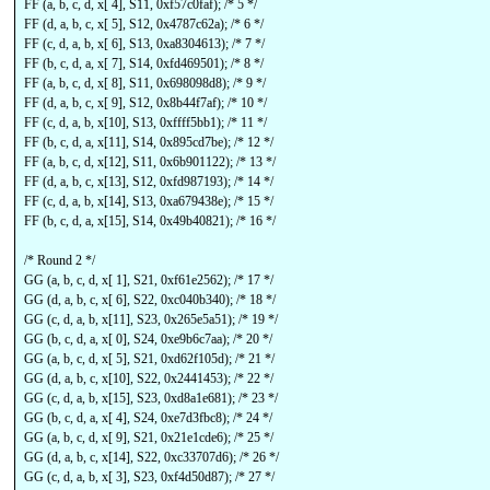
FF (a, b, c, d, x[ 4], S11, 0xf57c0faf); /* 5 */
FF (d, a, b, c, x[ 5], S12, 0x4787c62a); /* 6 */
FF (c, d, a, b, x[ 6], S13, 0xa8304613); /* 7 */
FF (b, c, d, a, x[ 7], S14, 0xfd469501); /* 8 */
FF (a, b, c, d, x[ 8], S11, 0x698098d8); /* 9 */
FF (d, a, b, c, x[ 9], S12, 0x8b44f7af); /* 10 */
FF (c, d, a, b, x[10], S13, 0xffff5bb1); /* 11 */
FF (b, c, d, a, x[11], S14, 0x895cd7be); /* 12 */
FF (a, b, c, d, x[12], S11, 0x6b901122); /* 13 */
FF (d, a, b, c, x[13], S12, 0xfd987193); /* 14 */
FF (c, d, a, b, x[14], S13, 0xa679438e); /* 15 */
FF (b, c, d, a, x[15], S14, 0x49b40821); /* 16 */
/* Round 2 */
GG (a, b, c, d, x[ 1], S21, 0xf61e2562); /* 17 */
GG (d, a, b, c, x[ 6], S22, 0xc040b340); /* 18 */
GG (c, d, a, b, x[11], S23, 0x265e5a51); /* 19 */
GG (b, c, d, a, x[ 0], S24, 0xe9b6c7aa); /* 20 */
GG (a, b, c, d, x[ 5], S21, 0xd62f105d); /* 21 */
GG (d, a, b, c, x[10], S22, 0x2441453); /* 22 */
GG (c, d, a, b, x[15], S23, 0xd8a1e681); /* 23 */
GG (b, c, d, a, x[ 4], S24, 0xe7d3fbc8); /* 24 */
GG (a, b, c, d, x[ 9], S21, 0x21e1cde6); /* 25 */
GG (d, a, b, c, x[14], S22, 0xc33707d6); /* 26 */
GG (c, d, a, b, x[ 3], S23, 0xf4d50d87); /* 27 */