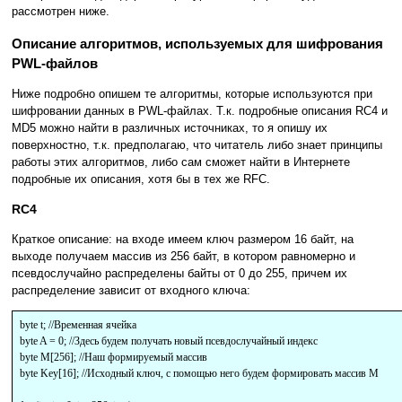
рассмотрен ниже.
Описание алгоритмов, используемых для шифрования
PWL-файлов
Ниже подробно опишем те алгоритмы, которые используются при
шифровании данных в PWL-файлах. Т.к. подробные описания RC4 и
MD5 можно найти в различных источниках, то я опишу их
поверхностно, т.к. предполагаю, что читатель либо знает принципы
работы этих алгоритмов, либо сам сможет найти в Интернете
подробные их описания, хотя бы в тех же RFC.
RC4
Краткое описание: на входе имеем ключ размером 16 байт, на
выходе получаем массив из 256 байт, в котором равномерно и
псевдослучайно распределены байты от 0 до 255, причем их
распределение зависит от входного ключа:
byte t; //Временная ячейка
byte A = 0; //Здесь будем получать новый псевдослучайный индекс
byte M[256]; //Наш формируемый массив
byte Key[16]; //Исходный ключ, с помощью него будем формировать массив M