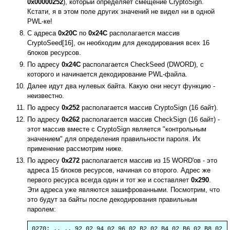
0x00000252
), который определяет смещение CryptoSign.
Кстати, я в этом поле других значений не видел ни в одной
PWL-ке!
С адреса
0x20C
по
0x24C
располагается массив
CryptoSeed[16], он необходим для декодирования всех 16
блоков ресурсов.
По адресу
0x24C
располагается CheckSeed (DWORD), с
которого и начинается декодирование PWL-файла.
Далее идут два нулевых байта. Какую они несут функцию -
неизвестно.
По адресу
0x252
располагается массив CryptoSign (16 байт).
По адресу
0x262
располагается массив CheckSign (16 байт) -
этот массив вместе с CryptoSign является "контрольным
значением" для определения правильности пароля. Их
применение рассмотрим ниже.
По адресу
0x272
располагается массив из 15 WORD'ов - это
адреса 15 блоков ресурсов, начиная со второго. Адрес же
первого ресурса всегда один и тот же и составляет
0x290
.
Эти адреса уже являются зашифрованными. Посмотрим, что
это будут за байты после декодирования правильным
паролем:
0270: .. .. 92 02 94 02 96 02 B2 02 B4 02 B6 02 B8 02