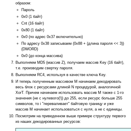
образом:
Пароль
0x0 (1 байт)
Cnt (16 байт)
0x80 (1 байт)
0x0 (по адрес 0x37 включительно)
По адресу 0x38 записываем (0x88 + (длина пароля << 3))
(DWORD)
0x0 (до конца массива)
Выполняем MD5 (массив Z), получаем массив Key (16 байт),
т.е. производим свертку пароля.
Выполняем RC4, используя в качестве ключа Key.
И теперь полученным массивом M начинаем декодировать
весь блок с ресурсами длиной N процедурой, аналогичной
XorT. Причем начинаем использовать массив M также с 1-го
значения (не с нулевого(!)) до 255, если ресурс больше 255
символов, то i "переваливает" байтовую границу и уже
массив M начинает использоваться с нуля, а не с единицы.
Посмотрим на приведенном выше примере структуру первого
из наших декодированных ресурсов: