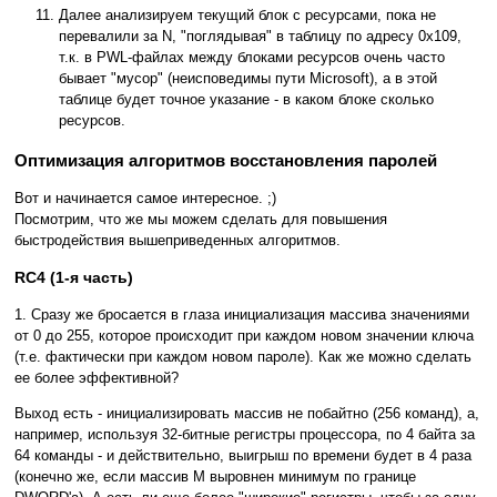
Далее анализируем текущий блок с ресурсами, пока не
перевалили за N, "поглядывая" в таблицу по адресу 0x109,
т.к. в PWL-файлах между блоками ресурсов очень часто
бывает "мусор" (неисповедимы пути Microsoft), а в этой
таблице будет точное указание - в каком блоке сколько
ресурсов.
Оптимизация алгоритмов восстановления паролей
Вот и начинается самое интересное. ;)
Посмотрим, что же мы можем сделать для повышения
быстродействия вышеприведенных алгоритмов.
RC4 (1-я часть)
1. Сразу же бросается в глаза инициализация массива значениями
от 0 до 255, которое происходит при каждом новом значении ключа
(т.е. фактически при каждом новом пароле). Как же можно сделать
ее более эффективной?
Выход есть - инициализировать массив не побайтно (256 команд), а,
например, используя 32-битные регистры процессора, по 4 байта за
64 команды - и действительно, выигрыш по времени будет в 4 раза
(конечно же, если массив M выровнен минимум по границе