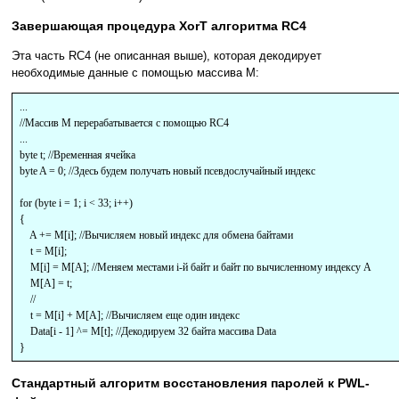
Завершающая процедура XorT алгоритма RC4
Эта часть RC4 (не описанная выше), которая декодирует
необходимые данные с помощью массива M:
...
//Массив M перерабатывается с помощью RC4
...
byte t; //Временная ячейка
byte A = 0; //Здесь будем получать новый псевдослучайный индекс
for (byte i = 1; i < 33; i++)
{
A += M[i]; //Вычисляем новый индекс для обмена байтами
t = M[i];
M[i] = M[A]; //Меняем местами i-й байт и байт по вычисленному индексу A
M[A] = t;
//
t = M[i] + M[A]; //Вычисляем еще один индекс
Data[i - 1] ^= M[t]; //Декодируем 32 байта массива Data
}
Стандартный алгоритм восстановления паролей к PWL-