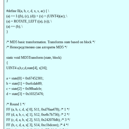
}
#define II(a, b, c, d, x, s, ac) { \
(a) += I ((b), (c), (d)) + (x) + (UINT4)(ac); \
(a) = ROTATE_LEFT ((a), (s)); \
(a) += (b); \
}
/* MD5 basic transformation. Transforms state based on block */
/* Непосредственно сам алгоритм MD5 */
static void MD5Transform (state, block)
{
UINT4 a,b,c,d,state[4], x[16];
a = state[0] = 0x67452301;
b = state[1] = 0xefcdab89;
c = state[2] = 0x98badcfe;
d = state[3] = 0x10325476;
/* Round 1 */
FF (a, b, c, d, x[ 0], S11, 0xd76aa478); /* 1 */
FF (d, a, b, c, x[ 1], S12, 0xe8c7b756); /* 2 */
FF (c, d, a, b, x[ 2], S13, 0x242070db); /* 3 */
FF (b, c, d, a, x[ 3], S14, 0xc1bdceee); /* 4 */