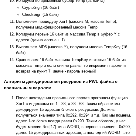
Копируем во временный буфер Temp (32 байта):
CryptoSign (16 байт)
CheckSign (16 байт)
Выполняем процедуру XorT (массив M, массив Temp),
получаем модифицированный массив Temp.
Копируем первые 16 байт из массива Temp в буфер Y с
адреса (длина логина + 1)
Выполняем MD5 (массив Y), получаем массив TempKey (16
байт).
Сравниваем 16 байт массива TempKey и вторые 16 байт из
массива Temp и если они не равны, то инкремент пароля и
возврат на пункт 7, иначе - пароль верный!
Алгоритм декодирования ресурсов из PWL-файла с
правильным паролем
После нахождения правильного пароля прогоняем функцию
XorT с индексами не 1...33, а 33...63. Таким образом мы
декодируем 15 адресов блоков с ресурсами. Должны
получиться значения типа 0x292, 0x294 и т.д. Как мы помним,
адрес 1-го блока всегда равен 0x290. Таким образом, у нас
будет массив Res[17] типа WORD, в первое значение - 0x290,
далее 15 декодированных адресов, а последний WORD - это