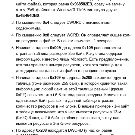
байта файла), которая равна
0x968582E3
, сразу же замечу,
что у PWL-файлов от Windows'3.11/95 сигнатура другая -
0x4E464DB0
.
По смещению
0x4
следует DWORD с неизвестным
содержимым.
По смещению
0x8
следует WORD. Он определяет общее кол-
во ресурсов в файле. В нашем примере - 2 ресурса.
Начиная с адреса
0x00A
до адреса
0x109
располагается
странная таблица размером 255 байт. Какую она содержит
информацию, известно лишь Microsoft. Есть предположение,
что там хранятся номера ресурсов, хотя эта таблица для
декодирования данных из файла в принципе не нужна.
Начиная с адреса
0x109
до адреса
0x208
находится другая
таблица (тоже размером 255 байт), в которой хранится такая
информация: любой байт из этой таблицы равный i (кроме
0xFF) означает, что i-й блок содержит ресурсы. Количество
одинаковых байт равных i в данной таблице отражает
количество ресурсов в i-м блоке. В нашем примере - 1-й байт
в таблице показывает, что у нас имеются ресурсы в 13-м
(0x0D) блоке, а 2-й байт в таблице показывает, что у нас
имеются ресурсы в 3-м блоке ресурсов.
По адресу
0x208
находится DWORD (у нас он равен