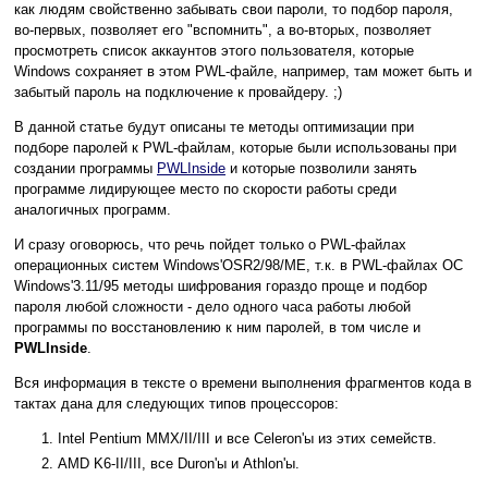
как людям свойственно забывать свои пароли, то подбор пароля,
во-первых, позволяет его "вспомнить", а во-вторых, позволяет
просмотреть список аккаунтов этого пользователя, которые
Windows сохраняет в этом PWL-файле, например, там может быть и
забытый пароль на подключение к провайдеру. ;)
В данной статье будут описаны те методы оптимизации при
подборе паролей к PWL-файлам, которые были использованы при
создании программы
PWLInside
и которые позволили занять
программе лидирующее место по скорости работы среди
аналогичных программ.
И сразу оговорюсь, что речь пойдет только о PWL-файлах
операционных систем Windows'OSR2/98/ME, т.к. в PWL-файлах ОС
Windows'3.11/95 методы шифрования гораздо проще и подбор
пароля любой сложности - дело одного часа работы любой
программы по восстановлению к ним паролей, в том числе и
PWLInside
.
Вся информация в тексте о времени выполнения фрагментов кода в
тактах дана для следующих типов процессоров:
Intel Pentium MMX/II/III и все Celeron'ы из этих семейств.
AMD K6-II/III, все Duron'ы и Athlon'ы.