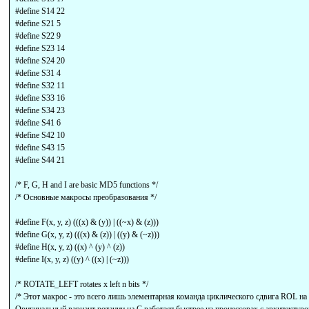
#define S14 22
#define S21 5
#define S22 9
#define S23 14
#define S24 20
#define S31 4
#define S32 11
#define S33 16
#define S34 23
#define S41 6
#define S42 10
#define S43 15
#define S44 21
/* F, G, H and I are basic MD5 functions */
/* Основные макросы преобразования */
#define F(x, y, z) (((x) & (y)) | ((~x) & (z)))
#define G(x, y, z) (((x) & (z)) | ((y) & (~z)))
#define H(x, y, z) ((x) ^ (y) ^ (z))
#define I(x, y, z) ((y) ^ ((x) | (~z)))
/* ROTATE_LEFT rotates x left n bits */
/* Этот макрос - это всего лишь элементарная команда циклического сдвига ROL на