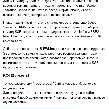
длина команды увеличится до 7 байт. Использование же более
коротких команд является предпочтительным, т.к. идет более
"плотное" заполнение буфера предвыборки команд и более
оптимальное их декодирование процессорами.
И еще - вдумчивый читатель скажет, что есть ведь еще более
"широкие" XMM-регистры - те, которые используются в наборах
команд SSE (которые, кстати, поддерживают и Athlon'ы) и SSE2 от
Intel. Используя их, можно оперировать с памятью блоками по 16
байт за такт!
Действительно, это так. В
PWLInside
не была включена поддержка
SSE только по причине недостаточного распространения таких
процессоров в то время, когда создавалась программа. Вполне
возможно, что в следующей версии программы поддержка SSE
будет присутствовать.
RC4 (2-я часть)
Теперь рассмотрим "перетасовку" байт в массиве M, используя
входной ключ.
Здесь получается такая картина - на обработку одного байта
массива M необходимо минимум 7 команд, покажем это на примере
одной итерации: