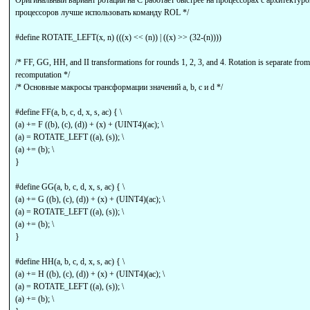
Оригинальный вариант ротации на С работает быстрее на процессорах с архитектур
процессоров лучше использовать команду ROL */
#define ROTATE_LEFT(x, n) (((x) << (n)) | ((x) >> (32-(n))))
/* FF, GG, HH, and II transformations for rounds 1, 2, 3, and 4. Rotation is separate from
recomputation */
/* Основные макросы трансформации значений a, b, c и d */
#define FF(a, b, c, d, x, s, ac) { \
(a) += F ((b), (c), (d)) + (x) + (UINT4)(ac); \
(a) = ROTATE_LEFT ((a), (s)); \
(a) += (b); \
}
#define GG(a, b, c, d, x, s, ac) { \
(a) += G ((b), (c), (d)) + (x) + (UINT4)(ac); \
(a) = ROTATE_LEFT ((a), (s)); \
(a) += (b); \
}
#define HH(a, b, c, d, x, s, ac) { \
(a) += H ((b), (c), (d)) + (x) + (UINT4)(ac); \
(a) = ROTATE_LEFT ((a), (s)); \
(a) += (b); \