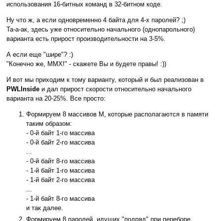
использования 16-битных команд в 32-битном коде.
Ну что ж, а если одновременно 4 байта для 4-х паролей? ;)
Та-а-ак, здесь уже относительно начального (однопарольного)
варианта есть прирост производительности на 3-5%.
А если еще "шире"? :)
"Конечно же, MMX!" - скажете Вы и будете правы! :))
И вот мы приходим к тому варианту, который и был реализован в
PWLInside
и дал прирост скорости относительно начального
варианта на 20-25%. Все просто:
Формируем 8 массивов M, которые располагаются в памяти
таким образом:
- 0-й байт 1-го массива
- 0-й байт 2-го массива
...
- 0-й байт 8-го массива
- 1-й байт 1-го массива
- 1-й байт 2-го массива
...
- 1-й байт 8-го массива
и так далее.
Формируем 8 паролей, идущих "подряд" при переборе