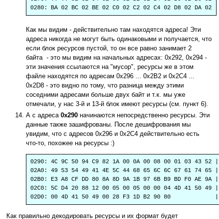
0280: BA 02 BC 02 BE 02 C0 02 C2 02 C4 02 D8 02 DA 02
Как мы видим - действительно там находятся адреса! Эти
адреса никогда не могут быть одинаковыми и получается, что
если блок ресурсов пустой, то он все равно занимает 2
байта - это мы видим на начальных адресах: 0x292, 0x294 -
эти значения ссылаются на "мусор", ресурсы же в этом
файле находятся по адресам 0x296 ... 0x2B2 и 0x2C4 ...
0x2D8 - это видно по тому, что разница между этими
соседними адресами больше двух байт и т.к. мы уже
отмечали, у нас 3-й и 13-й блок имеют ресурсы (см. пункт 6).
А с адреса
0x290
начинаются непосредственно ресурсы. Эти
данные также зашифрованы. После дешифрования мы
увидим, что с адресов 0x296 и 0x2C4 действительно есть
что-то, похожее на ресурсы :)
0290: 4C 9C 50 94 C9 82 1A 00 0A 00 08 00 01 03 43 52 |
02A0: 49 53 54 49 41 4E 5C 44 68 65 6C 6C 67 61 74 65 |
02B0: E3 A8 CF DD 80 8A 8D 9A 1B 97 6B B9 BD F0 AE 9A |
02C0: 5C D4 20 88 12 00 05 00 05 00 00 04 4D 41 50 49 |
02D0: 00 4D 41 50 49 00 28 F3 1D B2 90 80 |.M
Как правильно декодировать ресурсы и их формат будет