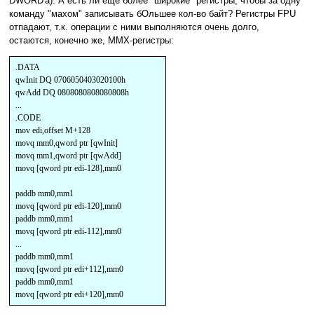
DWORD'a). А есть ли еще более "широкие" регистры, чтобы за одну
команду "махом" записывать бОльшее кол-во байт? Регистры FPU
отпадают, т.к. операции с ними выполняются очень долго,
остаются, конечно же, MMX-регистры:
.DATA
qwInit DQ 0706050403020100h
qwAdd DQ 0808080808080808h
...
.CODE
mov edi,offset M+128
movq mm0,qword ptr [qwInit]
movq mm1,qword ptr [qwAdd]
movq [qword ptr edi-128],mm0
paddb mm0,mm1
movq [qword ptr edi-120],mm0
paddb mm0,mm1
movq [qword ptr edi-112],mm0
...
paddb mm0,mm1
movq [qword ptr edi+112],mm0
paddb mm0,mm1
movq [qword ptr edi+120],mm0