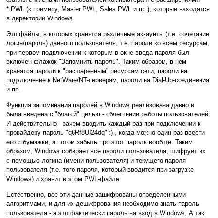
*.PWL (к примеру, Master.PWL, Sales.PWL и пр.), которые находятся
в директории Windows.
Это файлы, в которых хранятся различные аккаунты (т.е. сочетание
логин/пароль) данного пользователя, т.е. пароли ко всем ресурсам,
при первом подключении к которым в окне ввода пароля был
включен флажок "Запомнить пароль". Таким образом, в нем
хранятся пароли к "расшаренным" ресурсам сети, пароли на
подключение к NetWare/NT-серверам, пароли на Dial-Up-соединения
и пр.
Функция запоминания паролей в Windows реализована давно и
была введена с "благой" целью - облегчение работы пользователей.
И действительно - зачем вводить каждый раз при подключении к
провайдеру пароль "q6Rf8UI24dq" :) , когда можно один раз ввести
его с бумажки, а потом забыть про этот пароль вообще. Таким
образом, Windows собирает все пароли пользователя, шифрует их
с помощью логина (имени пользователя) и текущего пароля
пользователя (т.е. того пароля, который вводится при загрузке
Windows) и хранит в этом PWL-файле.
Естественно, все эти данные зашифрованы определенными
алгоритмами, и для их дешифрования необходимо знать пароль
пользователя - а это фактически пароль на вход в Windows. А так