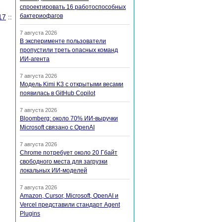
спроектировать 16 работоспособных
бактериофагов
17
::
7 августа 2026
В эксперименте пользователи
пропустили треть опасных команд
ИИ-агента
7 августа 2026
Модель Kimi K3 с открытыми весами
появилась в GitHub Copilot
7 августа 2026
Bloomberg: около 70% ИИ-выручки
Microsoft связано с OpenAI
7 августа 2026
Chrome потребует около 20 Гбайт
свободного места для загрузки
локальных ИИ-моделей
7 августа 2026
Amazon, Cursor, Microsoft, OpenAI и
Vercel представили стандарт Agent
Plugins