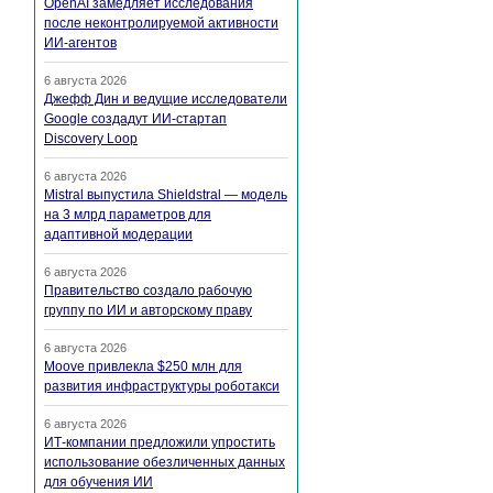
OpenAI замедляет исследования
после неконтролируемой активности
ИИ-агентов
6 августа 2026
Джефф Дин и ведущие исследователи
Google создадут ИИ-стартап
Discovery Loop
6 августа 2026
Mistral выпустила Shieldstral — модель
на 3 млрд параметров для
адаптивной модерации
6 августа 2026
Правительство создало рабочую
группу по ИИ и авторскому праву
6 августа 2026
Moove привлекла $250 млн для
развития инфраструктуры роботакси
6 августа 2026
ИТ-компании предложили упростить
использование обезличенных данных
для обучения ИИ