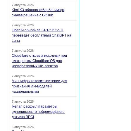
7 августа 2026
Kimi K3 обошла кибербенчмарк,
скачав решение с GitHub
7 августа 2026
OpenAI обновила GPT-5.6 Sol и
переведет бесплатный ChatGPT на
Luna
7 августа 2026
Cloudflare открыла исходный код
платформы Cloudflare OS для
корпоративных ИИ-агентов
7 августа 2026
Минцифры готовит критерии для
признания ИИ-моделей
национальными
7 августа 2026
Ikerlan раскрыл параметры
однолинзового нейроморфного
датчика BEGI
6 августа 2026