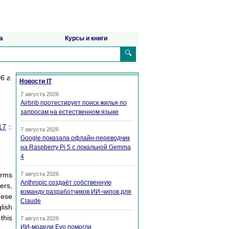
а
Курсы и книги
🔍
6 г.
Новости IT
7 августа 2026
Airbnb протестирует поиск жилья по
запросам на естественном языке
17
::
7 августа 2026
Google показала офлайн-переводчик
на Raspberry Pi 5 с локальной Gemma
4
erms
7 августа 2026
Anthropic создаёт собственную
ers,
команду разработчиков ИИ-чипов для
hese
Claude
lish
this
7 августа 2026
ИИ-модели Evo помогли