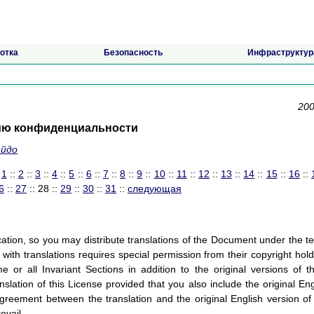
отка
Безопасность
Инфраструктур
200
ию конфиденциальности
айдо
:
1
::
2
::
3
::
4
::
5
::
6
::
7
::
8
::
9
::
10
::
11
::
12
::
13
::
14
::
15
::
16
::
6
::
27
:: 28 ::
29
::
30
::
31
::
следующая
ication, so you may distribute translations of the Document under the t
 with translations requires special permission from their copyright hold
 or all Invariant Sections in addition to the original versions of t
slation of this License provided that you also include the original Eng
agreement between the translation and the original English version of 
evail.