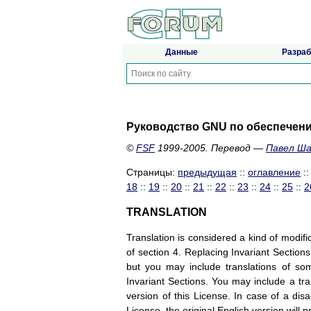
Данные
Разраб
Руководство GNU по обеспечен
©
FSF
1999-2005. Перевод —
Павел Ш
Страницы:
предыдущая
::
оглавление
:
18
::
19
::
20
::
21
::
22
::
23
::
24
::
25
::
2
TRANSLATION
Translation is considered a kind of modif
of section 4. Replacing Invariant Sections
but you may include translations of some
Invariant Sections. You may include a tran
version of this License. In case of a dis
License, the original English version will pr