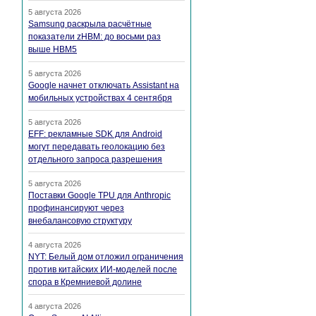
5 августа 2026
Samsung раскрыла расчётные
показатели zHBM: до восьми раз
выше HBM5
5 августа 2026
Google начнет отключать Assistant на
мобильных устройствах 4 сентября
5 августа 2026
EFF: рекламные SDK для Android
могут передавать геолокацию без
отдельного запроса разрешения
5 августа 2026
Поставки Google TPU для Anthropic
профинансируют через
внебалансовую структуру
4 августа 2026
NYT: Белый дом отложил ограничения
против китайских ИИ-моделей после
спора в Кремниевой долине
4 августа 2026