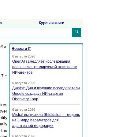
а
Курсы и книги
🔍
6 г.
Новости IT
6 августа 2026
OpenAI замедляет исследования
после неконтролируемой активности
ИИ-агентов
17
::
6 августа 2026
Джефф Дин и ведущие исследователи
Google создадут ИИ-стартап
Discovery Loop
ires
6 августа 2026
over
Mistral выпустила Shieldstral — модель
tify
на 3 млрд параметров для
ally
адаптивной модерации
 the
atim
6 августа 2026