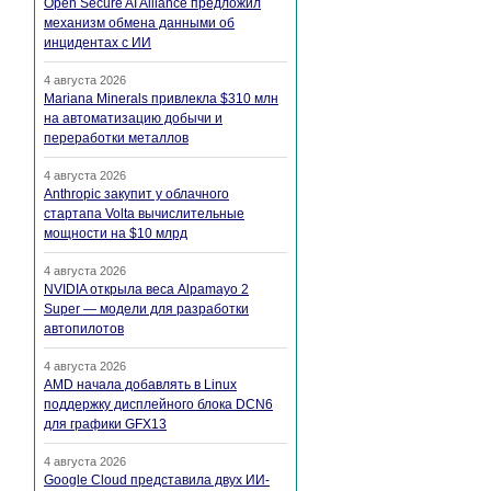
Open Secure AI Alliance предложил
механизм обмена данными об
инцидентах с ИИ
4 августа 2026
Mariana Minerals привлекла $310 млн
на автоматизацию добычи и
переработки металлов
4 августа 2026
Anthropic закупит у облачного
стартапа Volta вычислительные
мощности на $10 млрд
4 августа 2026
NVIDIA открыла веса Alpamayo 2
Super — модели для разработки
автопилотов
4 августа 2026
AMD начала добавлять в Linux
поддержку дисплейного блока DCN6
для графики GFX13
4 августа 2026
Google Cloud представила двух ИИ-