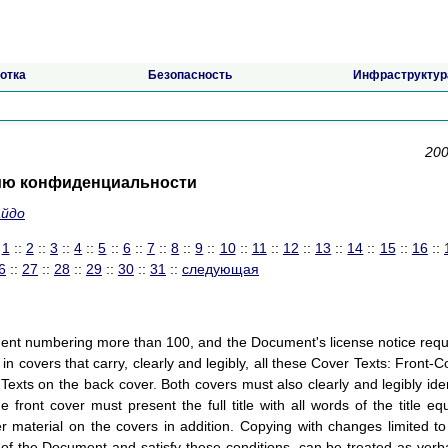
отка
Безопасность
Инфраструктур
200
ию конфиденциальности
айдо
:
1
::
2
::
3
::
4
::
5
::
6
::
7
::
8
::
9
::
10
::
11
::
12
::
13
::
14
::
15
::
16
::
6
::
27
::
28
::
29
::
30
::
31
::
следующая
ument numbering more than 100, and the Document's license notice requ
n covers that carry, clearly and legibly, all these Cover Texts: Front-C
Texts on the back cover. Both covers must also clearly and legibly iden
front cover must present the full title with all words of the title equ
 material on the covers in addition. Copying with changes limited to
e of the Document and satisfy these conditions, can be treated as verb