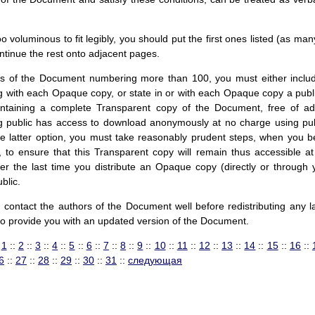
too voluminous to fit legibly, you should put the first ones listed (as man
ontinue the rest onto adjacent pages.
ies of the Document numbering more than 100, you must either inclu
with each Opaque copy, or state in or with each Opaque copy a publi
ontaining a complete Transparent copy of the Document, free of a
ng public has access to download anonymously at no charge using pub
he latter option, you must take reasonably prudent steps, when you b
, to ensure that this Transparent copy will remain thus accessible at
fter the last time you distribute an Opaque copy (directly or through 
ublic.
ou contact the authors of the Document well before redistributing any l
to provide you with an updated version of the Document.
:
1
::
2
::
3
::
4
::
5
::
6
::
7
::
8
::
9
::
10
::
11
::
12
::
13
::
14
::
15
::
16
::
6
::
27
::
28
::
29
::
30
::
31
::
следующая