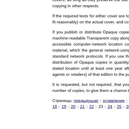
copying in other respects.
If the required texts for either cover are 
fit reasonably) on the actual cover, and c
If you publish or distribute Opaque cop
machine-readable Transparent copy along 
accessible computer-network location c
material, which the general network-usi
standard network protocols. If you use t
distribution of Opaque copies in quantity
stated location until at least one year a
agents or retailers) of that edition to the p
It is requested, but not required, that y
number of copies, to give them a chance 
Страницы:
предыдущая
::
оглавление
:
18
::
19
::
20
::
21
::
22
:: 23 ::
24
::
25
::
2