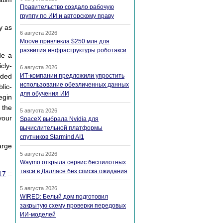
Правительство создало рабочую
группу по ИИ и авторскому праву
y as
6 августа 2026
Moove привлекла $250 млн для
развития инфраструктуры роботакси
de a
cly-
6 августа 2026
dded
ИТ-компании предложили упростить
использование обезличенных данных
lic-
для обучения ИИ
egin
 the
5 августа 2026
your
SpaceX выбрала Nvidia для
вычислительной платформы
спутников Starmind AI1
arge
5 августа 2026
Waymo открыла сервис беспилотных
такси в Далласе без списка ожидания
17
::
5 августа 2026
WIRED: Белый дом подготовил
закрытую схему проверки передовых
ИИ-моделей