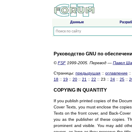
Данные
Разраб
Руководство GNU по обеспечен
©
FSF
1999-2005. Перевод —
Павел Ш
Страницы:
предыдущая
::
оглавление
:
18
::
19
::
20
::
21
::
22
:: 23 ::
24
::
25
::
2
COPYING IN QUANTITY
If you publish printed copies of the Doc
Cover Texts, you must enclose the copies i
Texts on the front cover, and Back-Cover 
you as the publisher of these copies. The 
prominent and visible. You may add other
covers, as long as they preserve the titl