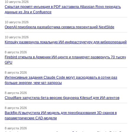
10 августа 2026
Скрытая промпт-инъекция в PDF заставила Atlassian Rovo передать
данные из Jira и Confluence
10 августа 2026
OpenAI приобрела разработчика сервиса презентаций NextSlide
10 августа 2026
Kimsuky развернула локальную ИИ-инфраструктуру для киберопераций
8 августа 2026
Firebird открыла в Армении ИИ-центр и планирует развернуть 70 тысяч
GPU
8 августа 2026
Интенсивные задания Claude Code могут расходовать в сотни раз
больше энергии, чем чат-запросы
8 августа 2026
Cloudflare запустила бета-версию браузера Kitesurf для ИИ-агентов
8 августа 2026
Backflip AI выпустила ИИ-модель для преобразования 3D-сканов в
параметрические CAD-модели
8 августа 2026