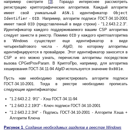
например смотрите [
3
]. Гораздо интереснее рассмотреть
регистрацию криптографических алгоритмов. Каждый алгоритм
имеет свой уникальный
ASN.1
идентификатор
Оbject
Identifier
-
OID
. Например, алгоритм подписи ГОСТ-34.10-2001
имеет такой
OID
(представленный в виде строки) - "1.2.643.2.2.3".
Идентификатор каждого поддерживаемого вашим CSP алгоритма
следует занести в реестр. Помимо
OID
у каждого криптоалгоритма
в Windows существует еще идентификатор в виде
четырехбайтового числа -
AlgID
, по которому алгоритмы
идентифицируются в провайдере. Этот идентификатор заносится в
CSP и его можно узнать, перечислив алгоритмы посредством
вызова CPGetProvParam. В КриптоПро, например, для алгоритма
хеширования ГОСТ-34.11-94
AlgID
используется значение
0x801e
.
Пусть нам необходимо зарегистрировать алгоритм подписи
ГОСТ-34.10-2001. Тогда в реестре необходимо прописать
следующие идентификаторы:
"1.2.643.2.2. 9!1" - Хэш ГОСТ-34.11-94
"1.2.643.2.2.19!3" - Ключ подписи ГОСТ-34.10-2001
"1.2.643.2.2.3!4" - Подпись ГОСТ-34.10-2001 - Алгоритм Хэша +
Алгоритм Ключа
Рисунок 1
.
Создание необходимых разделов в реестре Windows