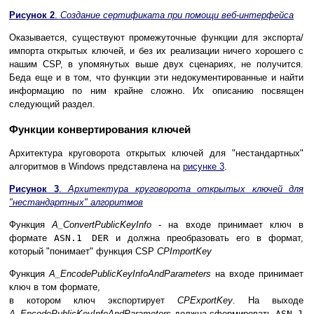
Рисунок 2
.
Создание сертификата при помощи веб-интерфейса
Оказывается, существуют промежуточные функции для экспорта/
импорта открытых ключей, и без их реализации ничего хорошего с
нашим CSP, в упомянутых выше двух сценариях, не получится.
Беда еще и в том, что функции эти недокументированные и найти
информацию по ним крайне сложно. Их описанию посвящен
следующий раздел.
Функции конвертирования ключей
Архитектура круговорота открытых ключей для "нестандартных"
алгоритмов в Windows представлена на
рисунке 3
.
Рисунок 3
.
Архитектура круговорота открытых ключей для
"нестандартных" алгоритмов
Функция
A_ConvertPublicKeyInfo
- на входе принимает ключ в
формате
ASN.1 DER
и должна преобразовать его в формат,
который "понимает" функция CSP
CPImportKey
Функция
A_EncodePublicKeyInfoAndParameters
на входе принимает
ключ в том формате,
в котором ключ экспортирует
CPExportKey
. На выходе
A_EncodePublicKeyInfoAndParameters
должна сформировать
ASN.1