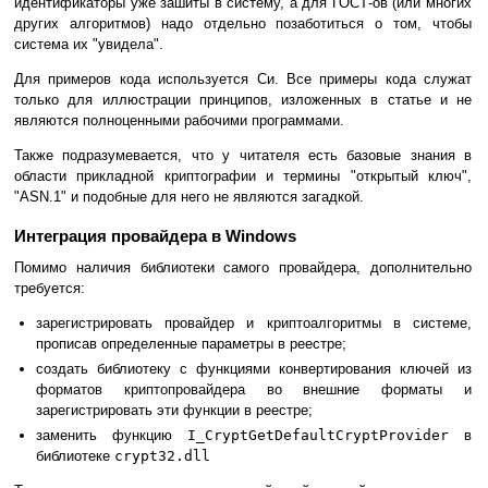
идентификаторы уже зашиты в систему, а для ГОСТ-ов (или многих
других алгоритмов) надо отдельно позаботиться о том, чтобы
система их "увидела".
Для примеров кода используется Си. Все примеры кода служат
только для иллюстрации принципов, изложенных в статье и не
являются полноценными рабочими программами.
Также подразумевается, что у читателя есть базовые знания в
области прикладной криптографии и термины "открытый ключ",
"ASN.1" и подобные для него не являются загадкой.
Интеграция провайдера в Windows
Помимо наличия библиотеки самого провайдера, дополнительно
требуется:
зарегистрировать провайдер и криптоалгоритмы в системе,
прописав определенные параметры в реестре;
создать библиотеку с функциями конвертирования ключей из
форматов криптопровайдера во внешние форматы и
зарегистрировать эти функции в реестре;
заменить функцию
I_CryptGetDefaultCryptProvider
в
библиотеке
crypt32.dll