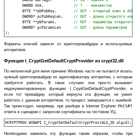
	DWORD dwFlags, 		
// IN - обычно 0
	DWORD Unk,		
// ?  - неизвестно
	BYTE **pbPubKey, 	
// OUT - открытый ключ в ASN.
	DWORD* pcPubKeyLen, 	
// OUT - длина открытого ключ
	BYTE **pbParams,	
// OUT - параметры открытого 
	DWORD* pcParamsLen	
// OUT - длина параметров
Форматы ключей зависят от криптопровайдера и используемых
алгоритмов.
Функция I_CryptGetDefaultCryptProvider из crypt32.dll
По непонятной для меня причине Windows часто не пытается искать
нужный криптопровайдер по идентификатору алгоритма, с которым
требуется работать. В таких случаях она просто вызывает
недокументированную функцию
I_CryptGetDefaultCryptProvider
, и
если тот провайдер, который вернула эта функция, не умеет
работать с данным алгоритмом, то процесс завершается с ошибкой.
Так происходит, например, при разборе в Internet Explorer
PKCS#7
ответа в сценарии с запросом сертификата на тестовом УЦ.
HCRYPTPROV WINAPI I_CryptGetDefaultCryptProv(ALG_ID algid);
Необходимо заменить эту функцию таким образом, чтобы при