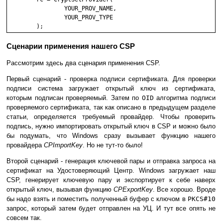
		YOUR_PROV_NAME,

		YOUR_PROV_TYPE

Сценарии применения нашего CSP
Рассмотрим здесь два сценария применения CSP.
Первый сценарий - проверка подписи сертификата. Для проверки
подписи система загружает открытый ключ из сертификата,
которым подписан проверяемый. Затем по
OID
алгоритма подписи
проверяемого сертификата, так как описано в предыдущем разделе
статьи, определяется требуемый провайдер. Чтобы проверить
подпись, нужно импортировать открытый ключ в CSP и можно было
бы подумать, что Windows сразу вызывает функцию нашего
провайдера
CPImportKey
. Но не тут-то было!
Второй сценарий - генерация ключевой пары и отправка запроса на
сертификат на Удостоверяющий Центр. Windows загружает наш
CSP, генерирует ключевую пару и экспортирует к себе наверх
открытый ключ, вызывая функцию
CPExportKey
. Все хорошо. Вроде
бы надо взять и поместить полученный буфер с ключом в
PKCS#10
запрос, который затем будет отправлен на УЦ. И тут все опять не
совсем так.