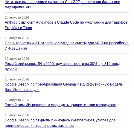
Читатели выше оценили рассказы ChatGPT, но снижали баллы при
маркировке ИИ
10 августа 2026
Anthropic включит Auto mode в Claude Code по умолчанию для тарифов
Pro, Max и Team
10 августа 2026
Правительство и ИТ-отрасль обсуждают льготы для МСП на российские
ИИ-решения
10 августа 2026
Российский рынок ИИ в 2025 году вырос почти на 30%, до 316 млрд
рублей
10 августа 2026
Google DeepMind преобразовала Gemma 4 в диффузионную модель
без обучения с нуля
10 августа 2026
Российским ИИ-решениям могут дать приоритет при госзакупках
10 августа 2026
Google DeepMind открыла ИИ-модель WeatherNext Cyclones для
прогнозирования тропических циклонов