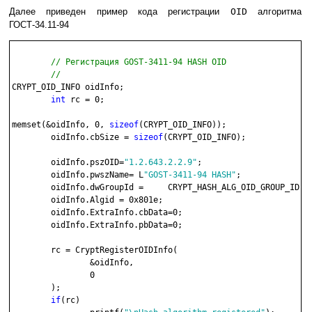
Далее приведен пример кода регистрации
OID
алгоритма
ГОСТ-34.11-94
// Регистрация GOST-3411-94 HASH OID

	//

CRYPT_OID_INFO oidInfo;

int
 rc = 0;

memset(&oidInfo, 0, 
sizeof
(CRYPT_OID_INFO));

	oidInfo.cbSize = 
sizeof
(CRYPT_OID_INFO);

	oidInfo.pszOID=
"1.2.643.2.2.9"
;

	oidInfo.pwszName= L
"GOST-3411-94 HASH"
;

	oidInfo.dwGroupId =	CRYPT_HASH_ALG_OID_GROUP_ID;

	oidInfo.Algid = 0x801e;

	oidInfo.ExtraInfo.cbData=0;

	oidInfo.ExtraInfo.pbData=0;

	rc = CryptRegisterOIDInfo(

		&oidInfo,

		0

	);

if
(rc)
