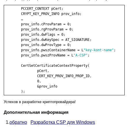
	PCCERT_CONTEXT pCert;

	CRYPT_KEY_PROV_INFO prov_info;

	…

	prov_info.cProvParam = 0;

	prov_info.rgProvParam = 0;

	prov_info.dwFlags = 0;

	prov_info.dwKeySpec = AT_SIGNATURE;

	prov_info.dwProvType = 0;

	prov_info.pwszContainerName = L
"key-kont-name"
;

	prov_info.pwszProvName = L
"A-CSP"
;

	CertSetCertificateContextProperty(

		pCert,

		CERT_KEY_PROV_INFO_PROP_ID,

		0,

		&prov_info

Успехов в разработке криптопровайдера!
Дополнительная информация
1.
обратно
Разработка CSP для Windows