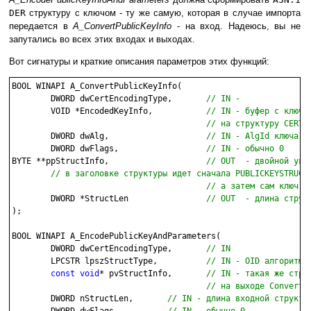
DER
структуру с ключом - ту же самую, которая в случае импорта
передается в
A_ConvertPublicKeyInfo
- на вход. Надеюсь, вы не
запутались во всех этих входах и выходах.
Вот сигнатуры и краткие описания параметров этих функций:
BOOL WINAPI A_ConvertPublicKeyInfo(

	DWORD dwCertEncodingType,	
// IN -
	VOID *EncodedKeyInfo, 		
// IN - буфер с ключом
					// на структуру CER

	DWORD dwAlg,			
// IN - AlgId ключа
	DWORD dwFlags,			
// IN - обычно 0
BYTE **ppStructInfo,			
// OUT  - двойной указ
	// в заголовке структуры идет сначала PUBLICKEYSTRUC, затем DSSPUBKEY, 

					// а затем сам ключ
	DWORD *StructLen		
// OUT  - длина струк
);

BOOL WINAPI A_EncodePublicKeyAndParameters(

	DWORD dwCertEncodingType,	
// IN
	LPCSTR lpszStructType,		
// IN - OID алгоритма
const
void
* pvStructInfo,	
// IN - такая же струк
					// на выходе Conver

	DWORD nStructLen, 	
// IN - длина входной структу