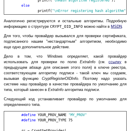
		printf(
"\nHash algorithm registered"
);

		printf(
"\nError registering hash algorithm"
Аналогично регистрируются и остальные алгоритмы. Подробную
информацию о структуре
CRYPT_OID_INFO
можно найти в
MSDN
.
Для того, чтобы провайдер вызывался для проверки сертификата,
подписанного нашим "нестандартным" алгоритмом, необходимо
еще одно дополнительное действие.
Дело в том, что Windows определяет, какой провайдер
использовать для проверки по полю
ExtraInfo
(см.
ссылку
в
предыдущем абзаце для описания этого поля) в ключе реестра,
соответствующем алгоритму подписи - такой ключ мы создаем,
вызывая функцию
CryptRegisterOIDInfo
. Поэтому надо указать
системе наш провайдер в качестве провайдера по умолчанию для
типа, который занесен в
ExtraInfo
алгоритма подписи.
Следующий код устанавливает провайдер по умолчанию для
определенного типа.
#define
 YOUR_PROV_NAME 
"MY_PROV"
#define
 YOUR_PROV_TYPE 75

	rc = CryptSetProvider(
