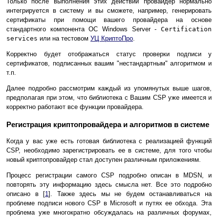
Только после выполнения этих действий провайдер нормально
интегрируется в систему и вы сможете, например, генерировать
сертификаты при помощи вашего провайдера на основе
стандартного компонента ОС Windows Server -
Сertification
services
или на тестовом
УЦ КриптоПро
.
Корректно будет отображаться статус проверки подписи у
сертификатов, подписанных вашим "нестандартным" алгоритмом и
т.п.
Далее подробно рассмотрим каждый из упомянутых выше шагов,
предполагая при этом, что библиотека с Вашим CSP уже имеется и
корректно работают все функции провайдера.
Регистрация криптопровайдера и алгоритмов в системе
Когда у вас уже есть готовая библиотека с реализацией функций
CSP, необходимо зарегистрировать ее в системе, для того чтобы
новый криптопровайдер стал доступен различным приложениям.
Процесс регистрации самого CSP подробно описан в MDSN, и
повторять эту информацию здесь смысла нет. Все это подробно
описано в [
1
]. Также здесь мы не будем останавливаться на
проблеме подписи нового CSP в Microsoft и путях ее обхода. Эта
проблема уже многократно обсуждалась на различных форумах,