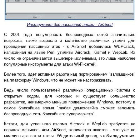
Инструмент для пассивной атаки - AirSnort
С 2001 года популярность беспроводных сетей значительно
возросла, также возросло и количество различных утилит для
проведения пассивных атак - к AirSnort добавилась WEPCrack,
написанная на языке Perl, утилиты Aircrack, Kismet и WepLab. Их
число не ограничивается вышеперечисленными, это лишь наиболее
популярные инструменты для атаки Wi-Fi-сетей.
Более того, идет активная работа над портированием "взломщиков"
на платформу Windows, что не может не настораживать.
Ведь число пользователей различных операционных систем с
открытым кодом, для которых и существует большинство
разработок, неизмеримо меньше приверженцев Windows, поэтому в
самое ближайшее время "любая домохозяйка сможет взломать
беспроводную сеть ближайшего супермаркета".
Кстати, для успешного взлома Aircrack и WepLab требуется на
порядок меньшее, чем AirSnort, количества пакетов - это уже не
миллионы, а сотни тысяч. Убедительный довод, чтобы задуматься