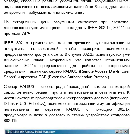
методы, способные реально усложнить жизнь злоумышленникам,
ведь, как известно, невзламываемых ключей не бывает, дело лишь
во времени, требуемом для их вычисления.
На сегодняшний день разумными считаются три средства,
дополняющие уже имеющиеся, - стандарты IEEE 802.1x, 802.11i и
протокол WPA.
IEEE 802.1x применяется для авторизации, аутентификации и
аккаунтинга пользователей, чтобы проверить возможность
предоставления доступа к сети. В случае 802.1x используются уже
динамические ключи шифрования, что является несомненным
плюсом. 802.1х предназначен для работы со сторонними
средствами, такими как сервер RADIUS (Remote Access Dial-In User
Server) и протокол EAP (Extensive Authentication Protocol).
Сервер RADIUS - своего рода "проходная", вахтер на которой
самостоятельно решает, пустить пользователя в сеть или нет. К
чести некоторых производителей беспроводного доступа (например,
D-Link и U.S. Robotics), возможность авторизации и аутентификации
пользователя на сервере RADIUS с помощью 802.1х
предусмотрена даже в достаточно старых устройствах стандарта
802.11b.