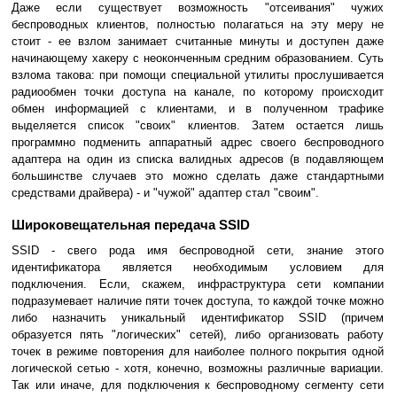
Даже если существует возможность "отсеивания" чужих
беспроводных клиентов, полностью полагаться на эту меру не
стоит - ее взлом занимает считанные минуты и доступен даже
начинающему хакеру с неоконченным средним образованием. Суть
взлома такова: при помощи специальной утилиты прослушивается
радиообмен точки доступа на канале, по которому происходит
обмен информацией с клиентами, и в полученном трафике
выделяется список "своих" клиентов. Затем остается лишь
программно подменить аппаратный адрес своего беспроводного
адаптера на один из списка валидных адресов (в подавляющем
большинстве случаев это можно сделать даже стандартными
средствами драйвера) - и "чужой" адаптер стал "своим".
Широковещательная передача SSID
SSID - свего рода имя беспроводной сети, знание этого
идентификатора является необходимым условием для
подключения. Если, скажем, инфраструктура сети компании
подразумевает наличие пяти точек доступа, то каждой точке можно
либо назначить уникальный идентификатор SSID (причем
образуется пять "логических" сетей), либо организовать работу
точек в режиме повторения для наиболее полного покрытия одной
логической сетью - хотя, конечно, возможны различные вариации.
Так или иначе, для подключения к беспроводному сегменту сети