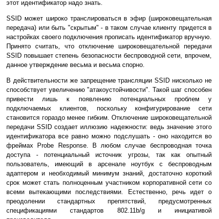
этот идентификатор надо знать.
SSID может широко транслироваться в эфир (широковещательная
передача) или быть "скрытым" - в таком случае клиенту придется в
настройках своего подключения прописать идентификатор вручную.
Принято считать, что отключение широковещательной передачи
SSID повышает степень безопасности беспроводной сети, впрочем,
данное утверждение весьма и весьма спорно.
В действительности же запрещение трансляции SSID нисколько не
способствует увеличению "атакоустойчивости". Такой шаг способен
привести лишь к появлению потенциальных проблем у
подключаемых клиентов, поскольку конфигурирование сети
становится гораздо менее гибким. Отключение широковещательной
передачи SSID создает иллюзию надежности: ведь значение этого
идентификатора все равно можно подслушать - оно находится во
фреймах Probe Response. В любом случае беспроводная точка
доступа - потенциальный источник угрозы, так как опытный
пользователь, имеющий в арсенале ноутбук с беспроводным
адаптером и необходимый минимум знаний, достаточно короткий
срок может стать полноценным участником корпоративной сети со
всеми вытекающими последствиями. Естественно, речь идет о
преодолении стандартных препятствий, предусмотренных
спецификациями стандартов 802.11b/g и инициативой