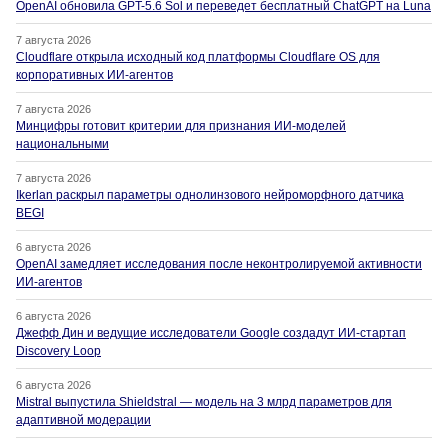
OpenAI обновила GPT-5.6 Sol и переведет бесплатный ChatGPT на Luna
7 августа 2026
Cloudflare открыла исходный код платформы Cloudflare OS для
корпоративных ИИ-агентов
7 августа 2026
Минцифры готовит критерии для признания ИИ-моделей
национальными
7 августа 2026
Ikerlan раскрыл параметры однолинзового нейроморфного датчика
BEGI
6 августа 2026
OpenAI замедляет исследования после неконтролируемой активности
ИИ-агентов
6 августа 2026
Джефф Дин и ведущие исследователи Google создадут ИИ-стартап
Discovery Loop
6 августа 2026
Mistral выпустила Shieldstral — модель на 3 млрд параметров для
адаптивной модерации