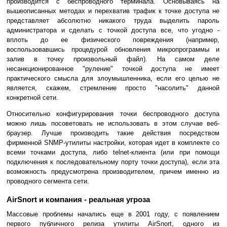
производится с беспроводного терминала. Основываясь на
вышеописанных методах и перехватив трафик к точке доступа не
представляет абсолютно никакого труда выделить пароль
администратора и сделать с точкой доступа все, что угодно -
вплоть до ее физического повреждения (например,
воспользовавшись процедурой обновления микропрограммы и
залив в точку произвольный файл). На самом деле
несанкционированное "руление" точкой доступа не имеет
практического смысла для злоумышленника, если его целью не
является, скажем, стремление просто "насолить" данной
конкретной сети.
Относительно конфигурирования точки беспроводного доступа
можно лишь посоветовать не использовать в этом случае веб-
браузер. Лучше производить такие действия посредством
фирменной SNMP-утилиты настройки, которая идет в комплекте со
всеми точками доступа, либо telnet-клиента (или при помощи
подключения к последовательному порту точки доступа), если эта
возможность предусмотрена производителем, причем именно из
проводного сегмента сети.
AirSnort и компания - реальная угроза
Массовые проблемы начались еще в 2001 году, с появлением
первого публичного релиза утилиты AirSnort, одного из