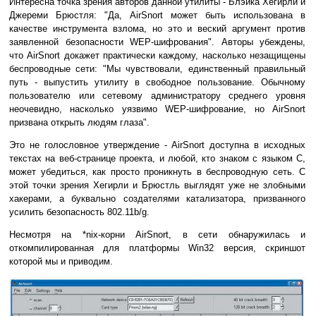
Интересна точка зрения авторов данной утилиты - Блэйка Хегирли и
Джереми Брюстля: "Да, AirSnort может быть использована в
качестве инструмента взлома, но это и веский аргумент против
заявленной безопасности WEP-шифрования". Авторы убеждены,
что AirSnort докажет практически каждому, насколько незащищены
беспроводные сети: "Мы чувствовали, единственный правильный
путь - выпустить утилиту в свободное пользование. Обычному
пользователю или сетевому администратору среднего уровня
неочевидно, насколько уязвимо WEP-шифрование, но AirSnort
призвана открыть людям глаза".
Это не голословное утверждение - AirSnort доступна в исходных
текстах на веб-странице проекта, и любой, кто знаком с языком C,
может убедиться, как просто проникнуть в беспроводную сеть. С
этой точки зрения Хегирли и Брюстль выглядят уже не злобными
хакерами, а буквально создателями катализатора, призванного
усилить безопасность 802.11b/g.
Несмотря на *nix-корни AirSnort, в сети обнаружилась и
откомпилированная для платформы Win32 версия, скриншот
которой мы и приводим.