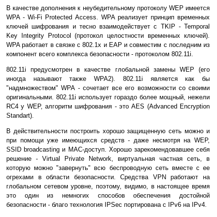
В качестве дополнения к неубедительному протоколу WEP имеется
WPA - Wi-Fi Protected Access. WPA реализует принцип временных
ключей шифрования и тесно взаимодействует с TKIP - Temporal
Key Integrity Protocol (протокол целостности временных ключей).
WPA работает в связке с 802.1х и EAP и совместим с последним из
компонент всего комплекса безопасности - протоколом 802.11i.
802.11i предусмотрен в качестве глобальной замены WEP (его
иногда называют также WPA2). 802.11i является как бы
"надмножеством" WPA - сочетает все его возможности со своими
оригинальными. 802.11i использует гораздо более мощный, нежели
RC4 у WEP, алгоритм шифрования - это AES (Advanced Encryption
Standart).
В действительности построить хорошо защищенную сеть можно и
при помощи уже имеющихся средств - даже несмотря на WEP,
SSID broadcasting и MAC-доступ. Хорошо зарекомендовавшее себя
решение - Virtual Private Network, виртуальная частная сеть, в
которую можно "завернуть" всю беспроводную сеть вместе с ее
огрехами в области безопасности. Средства VPN работают на
глобальном сетевом уровне, поэтому, видимо, в настоящее время
это один из немногих способов обеспечения достойной
безопасности - благо технология IPSec портирована с IPv6 на IPv4.