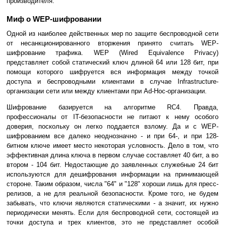
производителя.
Миф о WEP-шифровании
Одной из наиболее действенных мер по защите беспроводной сети
от несанкционированного вторжения принято считать WEP-
шифрование трафика. WEP (Wired Equivalence Privacy)
представляет собой статический ключ длиной 64 или 128 бит, при
помощи которого шифруется вся информация между точкой
доступа и беспроводными клиентами в случае Infrastructure-
организации сети или между клиентами при Ad-Hoc-организации.
Шифрование базируется на алгоритме RC4. Правда,
профессионалы от IT-безопасности не питают к нему особого
доверия, поскольку он легко поддается взлому. Да и с WEP-
шифрованием все далеко неоднозначно - и при 64-, и при 128-
битном ключе имеет место некоторая условность. Дело в том, что
эффективная длина ключа в первом случае составляет 40 бит, а во
втором - 104 бит. Недостающие до заявленных служебные 24 бит
используются для дешифрования информации на принимающей
стороне. Таким образом, числа "64" и "128" хороши лишь для пресс-
релизов, а не для реальной безопасности. Кроме того, не будем
забывать, что ключи являются статическими - а значит, их нужно
периодически менять. Если для беспроводной сети, состоящей из
точки доступа и трех клиентов, это не представляет особой