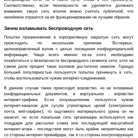
Соответственно, если безопасности не уделяется должного
внимания, такую сеть вполне можно считать публичной, что
неизбежно отразится на ее функционировании не лучшим образом.
Зачем взламывать беспроводную сеть
Попытки проникновения в корпоративную закрытую сеть могут
происходить по нескольким причинам. Во-первых,
целенаправленный взлом с целью похищения конфиденциальной
информации. Чаще всего именно из-за этого необходимо
позаботиться о безопасности беспроводного сегмента сети, хотя на
самом деле процент таких взломов достаточно невелик. Гораздо
большей популярностью пользуются попытки проникнуть в сеть,
чтобы воспользоваться чужим интернет-соединением.
В данном случае также происходит воровство, но не осязаемых
конфиденциальных документов, а виртуальное - воровство
интернет-трафика. Если злоумышленник пользуется чужим
интернет-каналом для сугубо утилитарных целей (электронная
почта, веб-серфинг), то ощутимого материального урона он не
нанесет, но если локальная сеть организации используется как
плацдарм для рассылки спама или последующей масштабной
интернет-атаки - последствия могут быть крайне неприятными как
со стороны интернет-провайдера, так и со стороны контролирующих