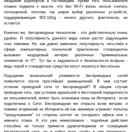
ожидания аэропортов и гостиницами. Кроме того, пользователя
плавно подвели к мысли, что без Wi-Fi жизнь нельзя считать
полноценной, поэтому так широк выбор различных устройств,
поддерживающих 802.11b/g - ничего другого, фактически, не
остается.
Конечно же, беспроводные технологии - это действительно очень
удобно. И популярность данного вида связи растет радующими
глаз темпами. Но, как давно замечено, популярность чего-либо в
сфере компьютерных технологий практически стопроцентно
вызывает нездоровый интерес различных "криминальных
элементов от IT". Тут бы и задуматься о безопасности всерьез -
ведь порой и стандартные средства могут оказаться бессильны.
Ощущение изначальной уязвимости беспроводных сетей
появляется после простейших размышлений. В чем состоит
отличие проводной сети от беспроводной? В общем случае
проводная сеть, при условии идеальной и бесспорной порядочности
ее пользователей, может быть атакована лишь из Интернета - если
подключена к Сети. Беспроводная же открыта всем ветрам, и
помимо вторжений из Интернета ей как минимум угрожает попытка
"прощупывания" со стороны коллег из соседнего офиса или с
нижнего этажа. А это уже немаловажно - подобные действия
способны не только принести удовлетворение от созерцания
беспроводной сети, но и найти пути, чтобы в нее проникнуть.