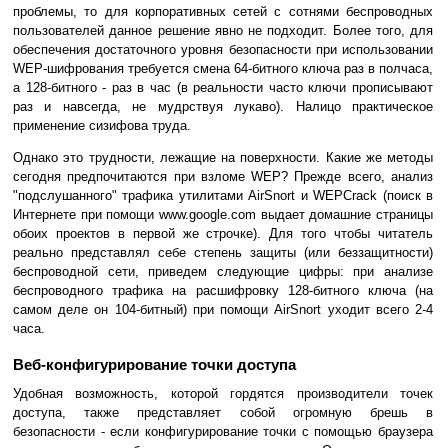
проблемы, то для корпоративных сетей с сотнями беспроводных
пользователей данное решение явно не подходит. Более того, для
обеспечения достаточного уровня безопасности при использовании
WEP-шифрования требуется смена 64-битного ключа раз в полчаса,
а 128-битного - раз в час (в реальности часто ключи прописывают
раз и навсегда, не мудрствуя лукаво). Налицо практическое
применение сизифова труда.
Однако это трудности, лежащие на поверхности. Какие же методы
сегодня предпочитаются при взломе WEP? Прежде всего, анализ
"подслушанного" трафика утилитами AirSnort и WEPCrack (поиск в
Интернете при помощи www.google.com выдает домашние страницы
обоих проектов в первой же строчке). Для того чтобы читатель
реально представлял себе степень защиты (или беззащитности)
беспроводной сети, приведем следующие цифры: при анализе
беспроводного трафика на расшифровку 128-битного ключа (на
самом деле он 104-битный) при помощи AirSnort уходит всего 2-4
часа.
Веб-конфигурирование точки доступа
Удобная возможность, которой гордятся производители точек
доступа, также представляет собой огромную брешь в
безопасности - если конфигурирование точки с помощью браузера