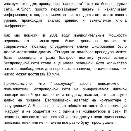
инструментов для проведения "пассивных" атак на беспроводные
сети. AirSnort просто перехватывает пакеты и накапливает
информацию, а когда количество пакетов достигает достаточного
уровня, происходит аналих данных и вычисление ключа
шифрования.
Как мы помним, в 2001 году вычислительные мощности
персональных компьютеров были довольно далеки от
современных, поэтому определение ключа шифрования было
делом достаточно долгим. Сегодня же подобная процедура может
быть проведена в разы быстрее, поэтому угроза взлома
беспроводной сети стала еще более реальной. Хотя количество
пакетов, необходимых для перехвата и анализа, не изменилось - их
число может достигать 10 млн.
Примечательно, что "прослушку" засечь невозможно -
пользователи беспроводной сети не обнаруживают никакой
подозрительной деятельности и не догадываются, что сеть уже
давно на прицеле. Беспроводной адаптер на компьютере с
запущенным AirSnort не посылает абсолютно никакой информации
"наружу" и не общается ни с одним из компьютеров в сети. И
неважно, позволяют ли настройки сети доступ неавторизованных
пользователей или нет - пакеты все равно будут прослушаны.