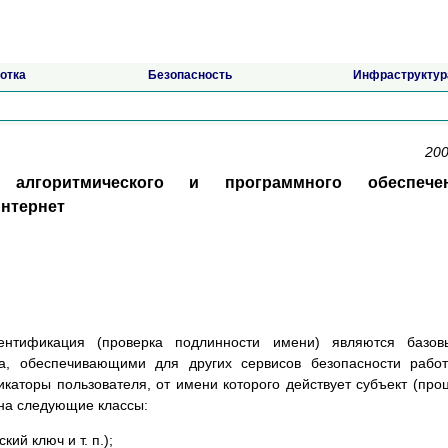
отка
Безопасность
Инфраструктур
200
, алгоритмического и программного обеспече
Интернет
ентификация (проверка подлинности имени) являются базов
а, обеспечивающими для других сервисов безопасности рабо
аторы пользователя, от имени которого действует субъект (про
 на следующие классы:
ий ключ и т. п.);