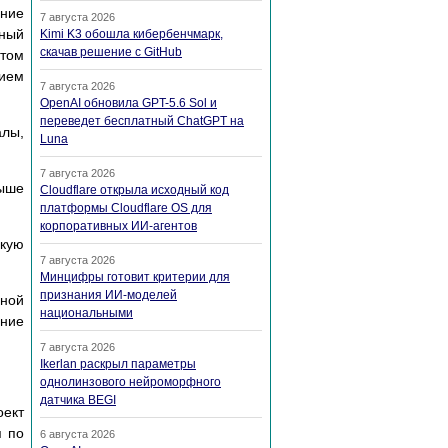
ние
7 августа 2026
жный
Kimi K3 обошла кибербенчмарк,
скачав решение с GitHub
етом
нием
7 августа 2026
OpenAI обновила GPT-5.6 Sol и
переведет бесплатный ChatGPT на
алы,
Luna
7 августа 2026
выше
Cloudflare открыла исходный код
платформы Cloudflare OS для
корпоративных ИИ-агентов
окую
7 августа 2026
Минцифры готовит критерии для
признания ИИ-моделей
ной
национальными
ание
7 августа 2026
Ikerlan раскрыл параметры
однолинзового нейроморфного
датчика BEGI
оект
я по
6 августа 2026