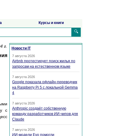
а
Курсы и книги
🔍
4 г.
Новости IT
ния
7 августа 2026
Airbnb протестирует поиск жилья по
запросам на естественном языке
7 августа 2026
Google показала офлайн-переводчик
на Raspberry Pi 5 с локальной Gemma
4
ыми
7 августа 2026
Anthropic создаёт собственную
ту с
команду разработчиков ИИ-чипов для
цесс
Claude
7 августа 2026
ИИ-модели Evo помогли