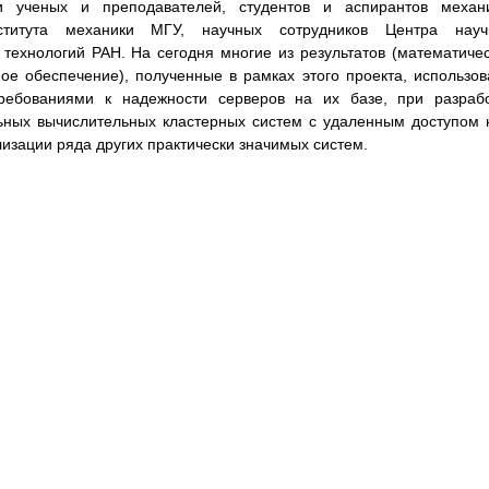
и ученых и преподавателей, студентов и аспирантов механи
ститута механики МГУ, научных сотрудников Центра науч
ехнологий РАН. На сегодня многие из результатов (математиче
ое обеспечение), полученные в рамках этого проекта, использо
ебованиями к надежности серверов на их базе, при разрабо
ьных вычислительных кластерных систем с удаленным доступом 
лизации ряда других практически значимых систем.