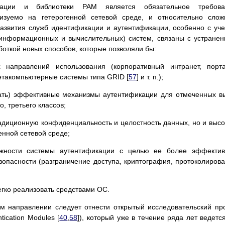
кации и библиотеки PAM является обязательное требова
лизуемо на гетерогенной сетевой среде, и относительно сло
азвития служб идентификации и аутентификации, особенно с уч
информационных и вычислительных) систем, связаны с устране
боткой новых способов, которые позволяли бы:
х направлений использования (корпоративный интранет, порт
такомпьютерные системы типа GRID [
57
] и т. п.);
вать) эффективные механизмы аутентификации для отмеченных 
, третьего классов;
адиционную конфиденциальность и целостность данных, но и выс
енной сетевой среде;
жности системы аутентификации с целью ее более эффектив
зопасности (разграничение доступа, криптография, протоколиров
егко реализовать средствами ОС.
м направлении следует отнести открытый исследовательский пр
tication Modules [
40
,
58
]), который уже в течение ряда лет ведетс