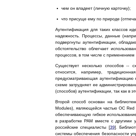
чем он владеет (личную карточку);
что присуще ему по природе (отпечатк
Аутентификация для таких классов ид
надежность. Процессы, данные (напри
подвергнуты аутентификации, обладаю
обстоятельство облегчает использов
процессов, в том числе с применением
Существует несколько способов -- 
относится, например, традицион
предусматривающая аутентификацию ка
схеме затрудняет ее администрирован
(способов) аутентификации, так как в 
Второй способ основан на библиотеке
Modules), являющейся частью OC Red H
обеспечивающую гибкое использование 
в разработке PAM вместе с другими 
российские специалисты [
39
]. Библио
системы обеспечения безопасности уп