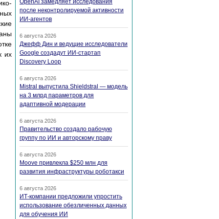
OpenAI замедляет исследования
ко-
после неконтролируемой активности
ных
ИИ-агентов
ские
ваны
6 августа 2026
тке
Джефф Дин и ведущие исследователи
Google создадут ИИ-стартап
к их
Discovery Loop
6 августа 2026
Mistral выпустила Shieldstral — модель
на 3 млрд параметров для
адаптивной модерации
6 августа 2026
Правительство создало рабочую
группу по ИИ и авторскому праву
6 августа 2026
Moove привлекла $250 млн для
развития инфраструктуры роботакси
6 августа 2026
ИТ-компании предложили упростить
использование обезличенных данных
для обучения ИИ