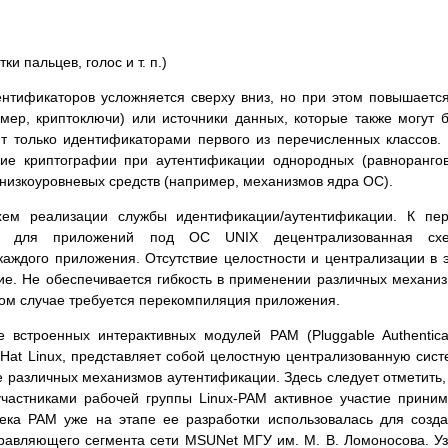
и пальцев, голос и т. п.)
ентификаторов усложняется сверху вниз, но при этом повышаетс
мер, криптоключи) или источники данных, которые также могут 
т только идентификаторами первого из перечисленных классов.
ание криптографии при аутентификации однородных (равноранго
 низкоуровневых средств (например, механизмов ядра ОС).
схем реализации службы идентификации/аутентификации. К пе
ная для приложений под OC UNIX децентрализованная схе
ждого приложения. Отсутствие целостности и централизации в 
ие. Не обеспечивается гибкость в применении различных механи
этом случае требуется перекомпиляция приложения.
 встроенных интерактивных модулей PAM (Pluggable Authentica
at Linux, представляет собой целостную централизованную сист
различных механизмов аутентификации. Здесь следует отметить,
участниками рабочей группы Linux-PAM активное участие прини
тека PAM уже на этапе ее разработки использовалась для созд
равляющего сегмента сети MSUNet МГУ им. М. В. Ломоносова. У