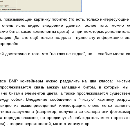
 показывающей картинку побитно (то есть, только интересующие
 очень ясно видно внедрение данных. Более того, можно ле
акие биты, какие компоненты цвета), а при некоторых дополнител
мацию. Да, это ещё только полдела - нужно эту информацию е
определён.
 достаточно и того, что "на глаз не видно", но… слабые места с
 все BMP контейнеры нужно разделить на два класса: "чисты
 прослеживается связь между младшим битом, в который мы 
7-ю битами элементов цвета, а также прослеживается существе
ежду собой. Внедрение сообщения в "чистую" картинку разру
 видно из вышеприведенной иллюстрации, очень легко выявля
тинка зашумлена (например, получена со сканера или фотокаме
на порядок сложнее, но продвинутый наблюдатель может призват
я) - теорию вероятностей, матстатистику и др.