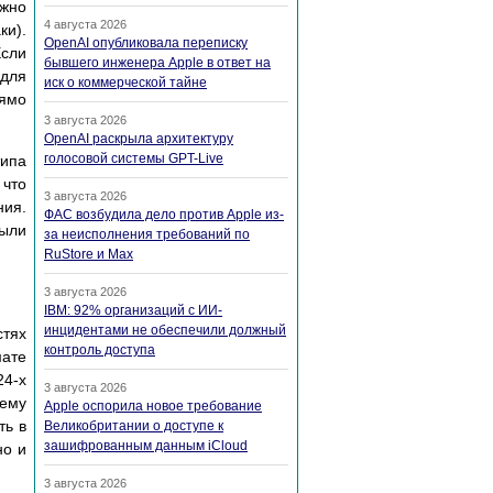
ожно
4 августа 2026
ки).
OpenAI опубликовала переписку
сли
бывшего инженера Apple в ответ на
 для
иск о коммерческой тайне
ямо
3 августа 2026
OpenAI раскрыла архитектуру
голосовой системы GPT-Live
типа
 что
3 августа 2026
ния.
ФАС возбудила дело против Apple из-
были
за неисполнения требований по
RuStore и Max
3 августа 2026
IBM: 92% организаций с ИИ-
инцидентами не обеспечили должный
стях
контроль доступа
мате
24-х
3 августа 2026
чему
Apple оспорила новое требование
ть в
Великобритании о доступе к
зашифрованным данным iCloud
но и
3 августа 2026