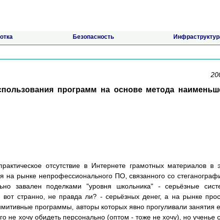
отка
Безопасность
Инфраструктур
20
спользования программ на основе метода наименьш
практическое отсутствие в Интернете грамотных материалов в 
ия на рынке непрофессионального ПО, связанного со стеганограф
льно завален поделками "уровня школьника" - серьёзные сис
вот странно, не правда ли? - серьёзных денег, а на рынке про
митивные программы, авторы которых явно прогуливали занятия 
ого не хочу обидеть персонально (оптом - тоже не хочу), но ученье с