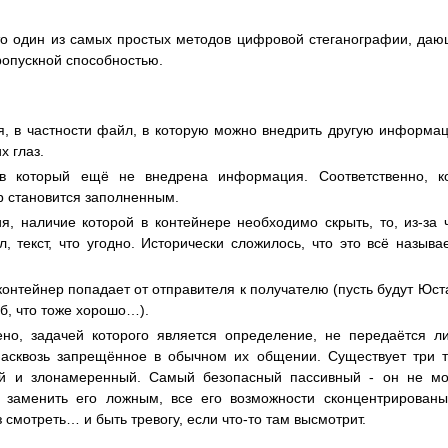
то один из самых простых методов цифровой стеганографии, да
ропускной способностью.
, в частности файл, в которую можно внедрить другую информа
х глаз.
в который ещё не внедрена информация. Соответственно, ко
р становится заполненным.
, наличие которой в контейнере необходимо скрыть, то, из-за 
, текст, что угодно. Исторически сложилось, что это всё называ
 контейнер попадает от отправителя к получателю (пусть будут Юст
об, что тоже хорошо…).
но, задачей которого является определение, не передаётся л
насквозь запрещённое в обычном их общении. Существует три 
ый и злонамеренный. Самый безопасный пассивный - он не м
 заменить его ложным, все его возможности сконцентрирован
 смотреть… и быть тревогу, если что-то там высмотрит.