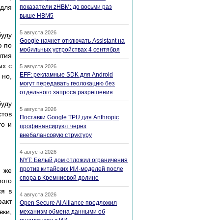
для
показатели zHBM: до восьми раз
выше HBM5
5 августа 2026
буду
Google начнет отключать Assistant на
ю по
мобильных устройствах 4 сентября
ытия
ых с
5 августа 2026
EFF: рекламные SDK для Android
 но,
могут передавать геолокацию без
отдельного запроса разрешения
буду
5 августа 2026
стов
Поставки Google TPU для Anthropic
го и
профинансируют через
внебалансовую структуру
4 августа 2026
NYT: Белый дом отложил ограничения
против китайских ИИ-моделей после
й же
спора в Кремниевой долине
ого
ся в
4 августа 2026
факт
Open Secure AI Alliance предложил
вки,
механизм обмена данными об