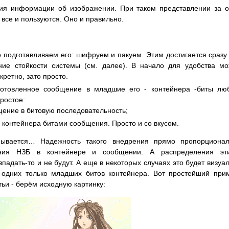
ия информации об изображении. При таком представлении за 
 все и пользуются. Оно и правильно.
подготавливаем его: шифруем и пакуем. Этим достигается сразу
ие стойкости системы (см. далее). В начало для удобства м
кретно, зато просто.
готовленное сообщение в младшие его - контейнера -биты л
ростое:
ение в битовую последовательность;
 контейнера битами сообщения. Просто и со вкусом.
пывается… Надежность такого внедрения прямо пропорционал
ления НЗБ в контейнере и сообщении. А распределения эт
адать-то и не будут. А еще в некоторых случаях это будет визуа
з одних только младших битов контейнера. Вот простейший при
ьи - берём исходную картинку: