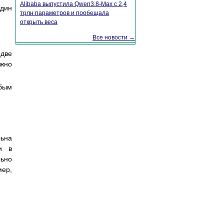
Alibaba выпустила Qwen3.8-Max с 2,4
один
трлн параметров и пообещала
открыть веса
Все новости →
 две
ожно
юбым
ьна
и в
льно
мер,