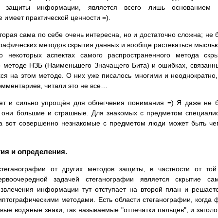
ти защиты информации, является всего лишь основанием 
е имеет практической ценности =).
оторая сама по себе очень интересна, но и достаточно сложна; не 
рафических методов скрытия данных и вообще растекаться мысль
 о некоторых аспектах самого распространенного метода скр
 методе НЗБ (Наименьшего Значащего Бита) и ошибках, связанн
я на этом методе. О них уже писалось многими и неоднократно,
омментариев, читали это не все…
ует и сильно упрощён для облегчения понимания =) Я даже не 
ж они большие и страшные. Для знакомых с предметом специали
, а вот совершенно незнакомые с предметом люди может быть че
тия и определения.
стеганографии от других методов защиты, в частности от то
рвоочередной задачей стеганографии является скрытие сам
извлечения информации тут отступает на второй план и решает
птографическими методами. Есть области стеганографии, когда 
ые водяные знаки, так называемые "отпечатки пальцев", и заголо