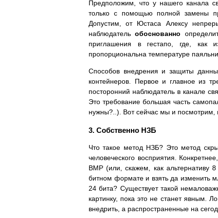
Предположим, что у нашего канала с
только с помощью полной замены пр
Допустим, от Юстаса Алексу непрер
наблюдатель
обоснованно
определит
приглашения в гестапо, где, как 
пропорциональна температуре паяльник
Способов внедрения и защиты данны
контейнеров. Первое и главное из т
посторонний наблюдатель в канале св
Это требование большая часть самопа
нужны?..). Вот сейчас мы и посмотрим, 
3. Собственно НЗБ
Что такое метод НЗБ? Это метод скр
человеческого восприятия. Конкретнее
BMP (или, скажем, как альтернативу 8
битном формате и взять да изменить м
24 бита? Существует такой немаловаж
картинку, пока это не станет явным. 
внедрить, а распространенные на сегод