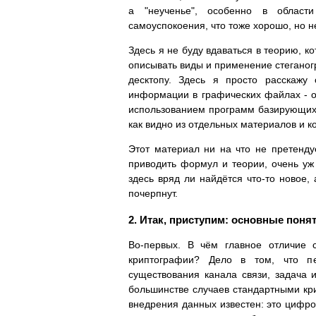
а "неученье", особенно в облас
самоуспокоения, что тоже хорошо, но н
Здесь я не буду вдаваться в теорию, к
описывать виды и применение стеганог
десктопу. Здесь я просто расскажу
информации в графических файлах - о
использованием программ базирующихс
как видно из отдельных материалов и к
Этот материал ни на что не претенд
приводить формул и теории, очень у
здесь вряд ли найдётся что-то новое
почерпнут.
2. Итак, приступим: основные поня
Во-первых. В чём главное отличие 
криптографии? Дело в том, что пе
существования канала связи, задача 
большинстве случаев стандартными кри
внедрения данных известен: это цифров