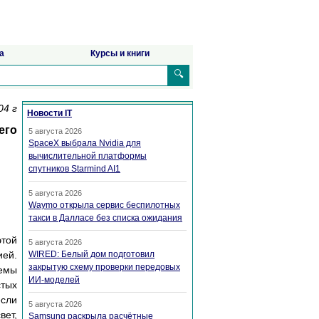
а
Курсы и книги
🔍
04 г
Новости IT
его
5 августа 2026
SpaceX выбрала Nvidia для
вычислительной платформы
спутников Starmind AI1
5 августа 2026
Waymo открыла сервис беспилотных
такси в Далласе без списка ожидания
этой
5 августа 2026
ией.
WIRED: Белый дом подготовил
закрытую схему проверки передовых
темы
ИИ-моделей
стых
если
5 августа 2026
вет,
Samsung раскрыла расчётные