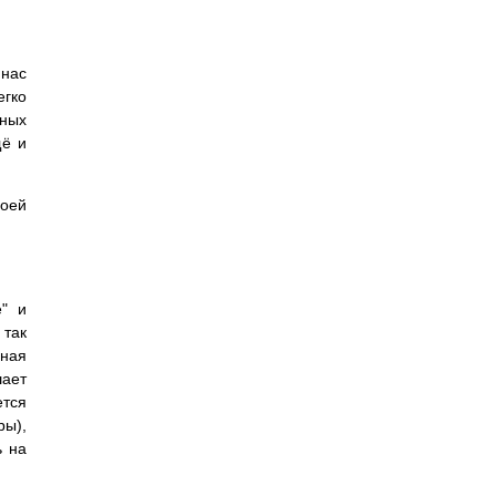
 нас
гко
ьных
щё и
воей
е" и
так
нная
шает
ется
ры),
ь на