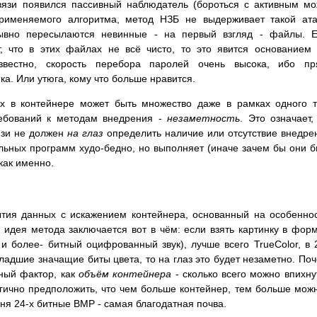
вязи появился пассивный наблюдатель (бороться с активным м
именяемого алгоритма, метод НЗБ не выдерживает такой ата
ывно пересылаются невинные - на первый взгляд - файлы. Е
, что в этих файлах не всё чисто, то это явится основанием
известно, скорость перебора паролей очень высока, ибо пр
а. Или утюга, кому что больше нравится.
х в контейнере может быть множество даже в рамках одного 
ребований к методам внедрения -
незаметность
. Это означает,
язи не должен
на глаз
определить наличие или отсутствие внедре
льных программ худо-бедно, но выполняет (иначе зачем бы они 
как именно.
ытия данных с искажением контейнера, основанный на особенно
, идея метода заключается вот в чём: если взять картинку в фор
 и более- битный оцифрованный звук), лучше всего TrueColor, в 
ладшие значащие биты цвета, то на глаз это будет незаметно. По
ный фактор, как
объём контейнера
- сколько всего можно впихну
Логично предположить, что чем больше контейнер, тем больше мож
ня 24-х битные BMP - самая благодатная почва.