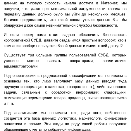
данных на типовую скорость канала доступа в Интернет, мы
получим, что даже при максимальной загруженности канала на
передачу данных должно было бы уйти до нескольких месяцев.
Логично предположить, что такой канал утечки данных был бы
обнаружен даже самой невнимательной службой безопасности.
И если перед нами стоит задача обеспечить безопасность
корпоративной СУБД, давайте озадачимся простым вопросом: кто в
компании вообще пользуется базой данных и имеет к ней доступ?
Существует три большие группы пользователей СУБД, которых
условно можно назвать операторами; аналитиками;
администраторами.
Под операторами в предложенной классификации мы понимаем в
основном тех, кто либо заполняет базу данных (вводят туда
вручную информацию о клиентах, товарах и т. п.), либо выполняют
задачи, связанные с обработкой информации: кладовщики,
отмечающие перемещение товара, продавцы, выписывающие счета
и т. п.
Под аналитиками мы понимаем тех, ради кого, собственно,
создается эта база данных: логистики, маркетологи, финансовые
аналитики и прочие. Эти люди по роду своей работы получают
обширнейшие отчеты по собранной информации.