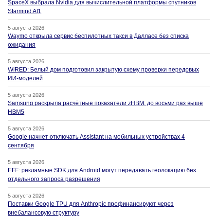
SpaceX выбрала Nvidia для вычислительной платформы спутников
Starmind AI1
5 августа 2026
Waymo открыла сервис беспилотных такси в Далласе без списка
ожидания
5 августа 2026
WIRED: Белый дом подготовил закрытую схему проверки передовых
ИИ-моделей
5 августа 2026
Samsung раскрыла расчётные показатели zHBM: до восьми раз выше
HBM5
5 августа 2026
Google начнет отключать Assistant на мобильных устройствах 4
сентября
5 августа 2026
EFF: рекламные SDK для Android могут передавать геолокацию без
отдельного запроса разрешения
5 августа 2026
Поставки Google TPU для Anthropic профинансируют через
внебалансовую структуру