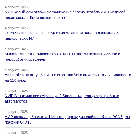
4 августа 2026
NYT: Белый дом отложил ограничения против китайских ИИ-моделей
после спора в Кремниевой долине
4 августа 2026
Open Secure AI Alliance предложил механизм обмена данными об
инцидентах с ИИ
4 августа 2026
Mariana Minerals привлекла $310 млн на автоматизацию добычи и
переработки металлов
4 августа 2026
Anthropic закупит у облачного стартапа Volta вычислительные мощности
на $10 млрд
4 августа 2026
NVIDIA открыла веса Alpamayo 2 Super — модели для разработки
автопилотов
4 августа 2026
AMD начала добавлять в Linux поддержку дисплейного блока DCN6 для
графики GFX13
4 августа 2026