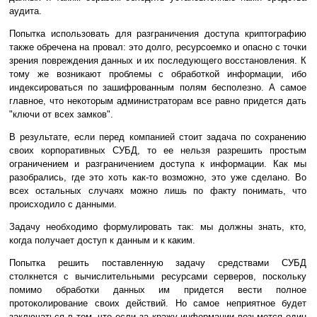
аудита.
Попытка использовать для разграничения доступа криптографию
также обречена на провал: это долго, ресурсоемко и опасно с точки
зрения повреждения данных и их последующего восстановления. К
тому же возникают проблемы с обработкой информации, ибо
индексироваться по зашифрованным полям бесполезно. А самое
главное, что некоторым администраторам все равно придется дать
"ключи от всех замков".
В результате, если перед компанией стоит задача по сохранению
своих корпоративных СУБД, то ее нельзя разрешить простым
ограничением и разграничением доступа к информации. Как мы
разобрались, где это хоть как-то возможно, это уже сделано. Во
всех остальных случаях можно лишь по факту понимать, что
происходило с данными.
Задачу необходимо формулировать так: мы должны знать, кто,
когда получает доступ к данным и к каким.
Попытка решить поставленную задачу средствами СУБД
столкнется с вычислительными ресурсами серверов, поскольку
помимо обработки данных им придется вести полное
протоколирование своих действий. Но самое неприятное будет
заключаться в том, что если за кражу информации возьмется один