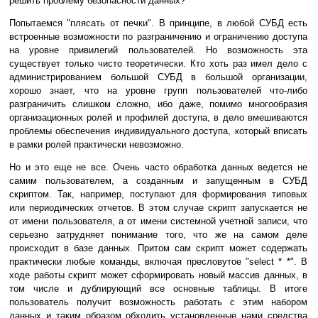
решить проблему безопасности данных?
Попытаемся "плясать от печки". В принципе, в любой СУБД есть
встроенные возможности по разграничению и ограничению доступа
на уровне привилегий пользователей. Но возможность эта
существует только чисто теоретически. Кто хоть раз имел дело с
администрированием большой СУБД в большой организации,
хорошо знает, что на уровне групп пользователей что-либо
разграничить слишком сложно, ибо даже, помимо многообразия
организационных ролей и профилей доступа, в дело вмешиваются
проблемы обеспечения индивидуального доступа, который вписать
в рамки ролей практически невозможно.
Но и это еще не все. Очень часто обработка данных ведется не
самим пользователем, а созданным и запущенным в СУБД
скриптом. Так, например, поступают для формирования типовых
или периодических отчетов. В этом случае скрипт запускается не
от имени пользователя, а от имени системной учетной записи, что
серьезно затрудняет понимание того, что же на самом деле
происходит в базе данных. Притом сам скрипт может содержать
практически любые команды, включая пресловутое "select * *". В
ходе работы скрипт может сформировать новый массив данных, в
том числе и дублирующий все основные таблицы. В итоге
пользователь получит возможность работать с этим набором
данных и таким образом обходить установленные нами средства