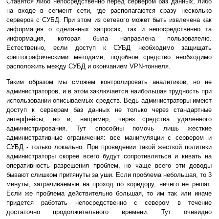
Ставятся либо непосредственно перед сервером баз данных, либо
на входе в сегмент сети, где располагаются сразу несколько
серверов с СУБД. При этом из сетевого может быть извлечена как
информация о сделанных запросах, так и непосредственно та
информация, которая была направлена пользователю.
Естественно, если доступ к СУБД необходимо защищать
криптографическими методами, подобное средство необходимо
расположить между СУБД и окончанием VPN-тоннеля.
Таким образом мы сможем контролировать аналитиков, но не
администраторов, и в этом заключается наибольшая трудность при
использовании описываемых средств. Ведь администраторы имеют
доступ к серверам баз данных не только через стандартные
интерфейсы, но и, например, через средства удаленного
администрирования. Тут способны помочь лишь жесткие
административные ограничения: все манипуляции с сервером и
СУБД - только локально. При проведении такой жесткой политики
администраторы скорее всего будут сопротивляться и кивать на
оперативность разрешения проблем, но чаще всего эти доводы
бывают слишком притянуты за уши. Если проблема небольшая, то 3
минуты, затрачиваемые на проход по коридору, ничего не решат.
Если же проблема действительно большая, то им так или иначе
придется работать непосредственно с севером в течение
достаточно продолжительного времени. Тут очевидно