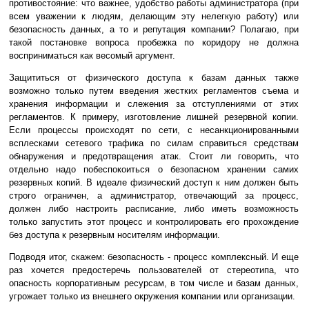
противостояние: что важнее, удобство работы администратора (при
всем уважении к людям, делающим эту нелегкую работу) или
безопасность данных, а то и репутация компании? Полагаю, при
такой постановке вопроса пробежка по коридору не должна
восприниматься как весомый аргумент.
Защититься от физического доступа к базам данных также
возможно только путем введения жестких регламентов съема и
хранения информации и слежения за отступлениями от этих
регламентов. К примеру, изготовление лишней резервной копии.
Если процессы происходят по сети, с несанкционированными
всплесками сетевого трафика по силам справиться средствам
обнаружения и предотвращения атак. Стоит ли говорить, что
отдельно надо побеспокоиться о безопасном хранении самих
резервных копий. В идеале физический доступ к ним должен быть
строго ограничен, а администратор, отвечающий за процесс,
должен либо настроить расписание, либо иметь возможность
только запустить этот процесс и контролировать его прохождение
без доступа к резервным носителям информации.
Подводя итог, скажем: безопасность - процесс комплексный. И еще
раз хочется предостеречь пользователей от стереотипа, что
опасность корпоративным ресурсам, в том числе и базам данных,
угрожает только из внешнего окружения компании или организации.