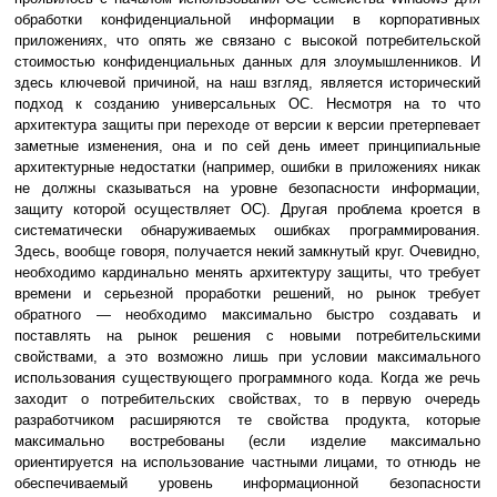
обработки конфиденциальной информации в корпоративных
приложениях, что опять же связано с высокой потребительской
стоимостью конфиденциальных данных для злоумышленников. И
здесь ключевой причиной, на наш взгляд, является исторический
подход к созданию универсальных ОС. Несмотря на то что
архитектура защиты при переходе от версии к версии претерпевает
заметные изменения, она и по сей день имеет принципиальные
архитектурные недостатки (например, ошибки в приложениях никак
не должны сказываться на уровне безопасности информации,
защиту которой осуществляет ОС). Другая проблема кроется в
систематически обнаруживаемых ошибках программирования.
Здесь, вообще говоря, получается некий замкнутый круг. Очевидно,
необходимо кардинально менять архитектуру защиты, что требует
времени и серьезной проработки решений, но рынок требует
обратного — необходимо максимально быстро создавать и
поставлять на рынок решения с новыми потребительскими
свойствами, а это возможно лишь при условии максимального
использования существующего программного кода. Когда же речь
заходит о потребительских свойствах, то в первую очередь
разработчиком расширяются те свойства продукта, которые
максимально востребованы (если изделие максимально
ориентируется на использование частными лицами, то отнюдь не
обеспечиваемый уровень информационной безопасности