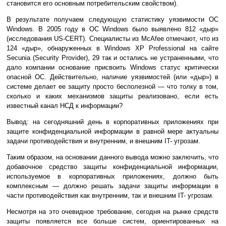
становится его основным потребительским свойством).
В результате получаем следующую статистику уязвимости ОС
Windows. В 2005 году в ОС Windows было выявлено 812 «дыр»
(исследования US-CERT). Специалисты из McAfee отмечают, что из
124 «дыр», обнаруженных в Windows XP Professional на сайте
Secunia (Security Provider), 29 так и остались не устраненными, что
дало компании основание присвоить Windows статус критически
опасной ОС. Действительно, наличие уязвимостей (или «дыр») в
системе делает ее защиту просто бесполезной — что толку в том,
сколько и каких механизмов защиты реализовано, если есть
известный канал НСД к информации?
Вывод: на сегодняшний день в корпоративных приложениях при
защите конфиденциальной информации в равной мере актуальны
задачи противодействия и внутренним, и внешним IT- угрозам.
Таким образом, на основании данного вывода можно заключить, что
добавочное средство защиты конфиденциальной информации,
используемое в корпоративных приложениях, должно быть
комплексным — должно решать задачи защиты информации в
части противодействия как внутренним, так и внешним IT- угрозам.
Несмотря на это очевидное требование, сегодня на рынке средств
защиты появляется все больше систем, ориентированных на