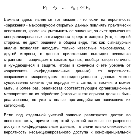
P
= P
= … = P
<< P
.
1
2
k–1
k
Важным здесь является тот момент, что если на вероятность
«заражения» макровирусом открытых данных повлиять практически
невозможно, кроме как уменьшить ее значение, за счет применения
специализированных антивирусных средств защиты (что, с одной
стороны, не даст решения в общем виде, так как сигнатурный
анализ позволяет находить только известные макровирусы, с
другой стороны, в данных приложениях выглядит несколько
странным — защищаем открытые данные, вообще говоря не очень
и нуждающиеся в защите, чтобы в конечном счете уберечь от
«заражения» конфиденциальные данные), то вероятность
«заражения» макровирусом конфиденциальных данных можно
существенно снизить (на порядки — в сотни, в тысячи, а может
быть, и более раз, реализовав соответствующие организационные
мероприятия по их обработке (которые и так априори должны быть
реализованы, но уже с целью противодействия понижению их
категории)).
Если под отдельной учетной записью реализуется доступ во
внешнюю сеть, причем под этой учетной записью не разрешен
доступ к конфиденциальным данным, то значительно снижается и
вероятность несанкционированного доступа к конфиденциальной