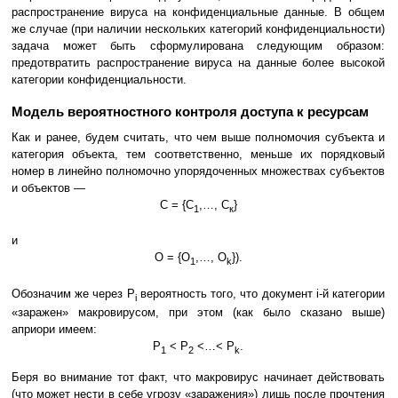
распространение вируса на конфиденциальные данные. В общем
же случае (при наличии нескольких категорий конфиденциальности)
задача может быть сформулирована следующим образом:
предотвратить распространение вируса на данные более высокой
категории конфиденциальности.
Модель вероятностного контроля доступа к ресурсам
Как и ранее, будем считать, что чем выше полномочия субъекта и
категория объекта, тем соответственно, меньше их порядковый
номер в линейно полномочно упорядоченных множествах субъектов
и объектов —
С = {С
,…, С
}
1
к
и
О = {О
,…, О
}).
1
k
Обозначим же через P
вероятность того, что документ i-й категории
i
«заражен» макровирусом, при этом (как было сказано выше)
априори имеем:
P
< P
<…< P
.
1
2
k
Беря во внимание тот факт, что макровирус начинает действовать
(что может нести в себе угрозу «заражения») лишь после прочтения