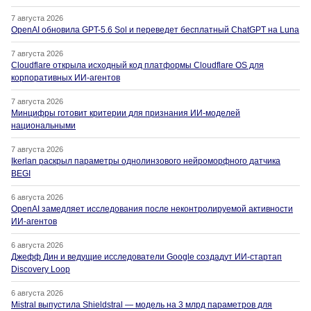
7 августа 2026
OpenAI обновила GPT-5.6 Sol и переведет бесплатный ChatGPT на Luna
7 августа 2026
Cloudflare открыла исходный код платформы Cloudflare OS для
корпоративных ИИ-агентов
7 августа 2026
Минцифры готовит критерии для признания ИИ-моделей
национальными
7 августа 2026
Ikerlan раскрыл параметры однолинзового нейроморфного датчика
BEGI
6 августа 2026
OpenAI замедляет исследования после неконтролируемой активности
ИИ-агентов
6 августа 2026
Джефф Дин и ведущие исследователи Google создадут ИИ-стартап
Discovery Loop
6 августа 2026
Mistral выпустила Shieldstral — модель на 3 млрд параметров для