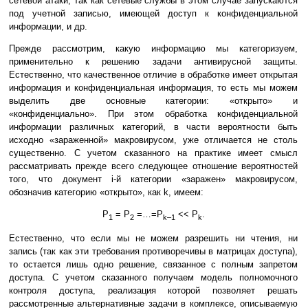
сетевой атаки, так как сетевые службы в этом случае запускаются
под учетной записью, имеющей доступ к конфиденциальной
информации, и др.
Прежде рассмотрим, какую информацию мы категоризуем,
применительно к решению задачи антивирусной защиты.
Естественно, что качественное отличие в обработке имеет открытая
информация и конфиденциальная информация, то есть мы можем
выделить две основные категории: «открыто» и
«конфиденциально». При этом обработка конфиденциальной
информации различных категорий, в части вероятности быть
исходно «зараженной» макровирусом, уже отличается не столь
существенно. С учетом сказанного на практике имеет смысл
рассматривать прежде всего следующее отношение вероятностей
того, что документ i-й категории «заражен» макровирусом,
обозначив категорию «открыто», как k, имеем:
P
= P
=…=P
<< P
.
1
2
k–1
k
Естественно, что если мы не можем разрешить ни чтения, ни
запись (так как эти требования противоречивы в матрицах доступа),
то остается лишь одно решение, связанное с полным запретом
доступа. С учетом сказанного получаем модель полномочного
контроля доступа, реализация которой позволяет решать
рассмотренные альтернативные задачи в комплексе, описываемую