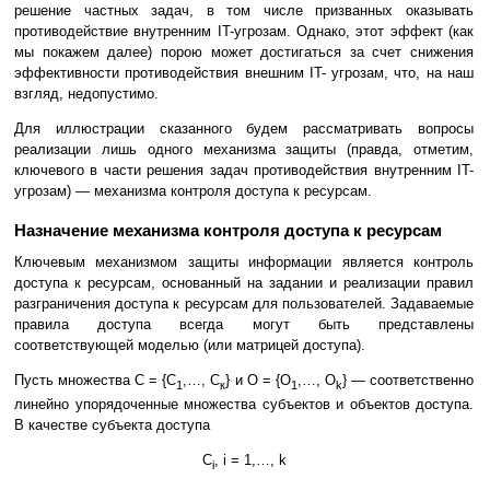
решение частных задач, в том числе призванных оказывать
противодействие внутренним IT-угрозам. Однако, этот эффект (как
мы покажем далее) порою может достигаться за счет снижения
эффективности противодействия внешним IT- угрозам, что, на наш
взгляд, недопустимо.
Для иллюстрации сказанного будем рассматривать вопросы
реализации лишь одного механизма защиты (правда, отметим,
ключевого в части решения задач противодействия внутренним IT-
угрозам) — механизма контроля доступа к ресурсам.
Назначение механизма контроля доступа к ресурсам
Ключевым механизмом защиты информации является контроль
доступа к ресурсам, основанный на задании и реализации правил
разграничения доступа к ресурсам для пользователей. Задаваемые
правила доступа всегда могут быть представлены
соответствующей моделью (или матрицей доступа).
Пусть множества С = {С
,…, С
} и О = {О
,…, О
} — соответственно
1
к
1
k
линейно упорядоченные множества субъектов и объектов доступа.
В качестве субъекта доступа
С
, i = 1,…, k
i