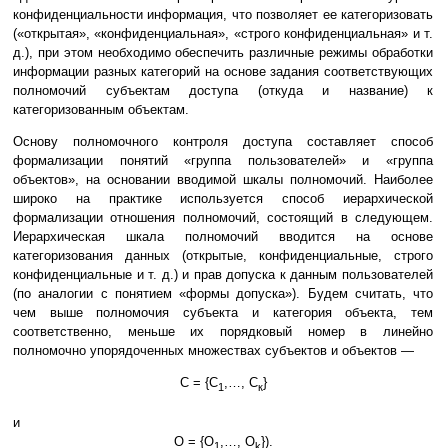
конфиденциальности информация, что позволяет ее категоризовать
(«открытая», «конфиденциальная», «строго конфиденциальная» и т.
д.), при этом необходимо обеспечить различные режимы обработки
информации разных категорий на основе задания соответствующих
полномочий субъектам доступа (откуда и название) к
категоризованным объектам.
Основу полномочного контроля доступа составляет способ
формализации понятий «группа пользователей» и «группа
объектов», на основании вводимой шкалы полномочий. Наиболее
широко на практике используется способ иерархической
формализации отношения полномочий, состоящий в следующем.
Иерархическая шкала полномочий вводится на основе
категоризования данных (открытые, конфиденциальные, строго
конфиденциальные и т. д.) и прав допуска к данным пользователей
(по аналогии с понятием «формы допуска»). Будем считать, что
чем выше полномочия субъекта и категория объекта, тем
соответственно, меньше их порядковый номер в линейно
полномочно упорядоченных множествах субъектов и объектов —
С = {С
,…, С
}
1
к
и
О = {О
,…, О
}).
1
k