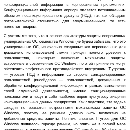
конфиденциальной информации в корпоративных приложениях.
Конфиденциальная информация априори является потенциальным
объектом несанкционированного доступа (НСД), так как обладает
потребительской стоимостью для злоумышленников, то есть
является товаром.
С учетом же того, что в основе архитектуры защиты современных
универсальных ОС семейства Windows (не будем забывать, что это
универсальные ОС, изначально созданные как персональные для
домашнего использования) лежит принцип полного доверия к
пользователю, некоторые ключевые механизмы защиты,
встроенные в современные ОС Windows, по этой причине не могут
обеспечить эффективного противодействия внутренним IT-угрозам
— угрозам НСД к информации со стороны санкционированных
пользователей (инсайдеров — пользователей, допущенных к
обработке конфиденциальной информации в рамках выполнения
своей служебной деятельности), именно санкционированные
пользователи и несут в себе наиболее вероятную угрозу хищения
конфиденциальных данных предприятия. Как следствие, эта задача
сегодня не решается встроенными механизмами защиты ОС
Windows, поэтому ее решение должно быть возложено на
добавочные средства защиты. Понятие внешних IT-угроз для ОС
Windows появилось гораздо раньше, но опять же в полной мере
проявилось с началом использования ОС семейства Windows для