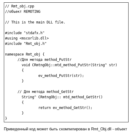
// Rmt_obj.cpp

//объект REMOTING

// This is the main DLL file.

#include "stdafx.h"

#using <mscorlib.dll>

#include "Rmt_obj.h"

namespace Rmt_obj {

      //Для метода method_PutStr

        void CRmtngObj::mtd_method_PutStr(String^ str) 

        {

                ev_method_PutStr(str);

        }

      // Для метода method_GetStr

        String^ CRmtngObj:: mtd_method_GetStr() 

        {

                return ev_method_GetStr();

        }

}
Приведенный код может быть скомпилирован в Rmt_Obj.dll - объект