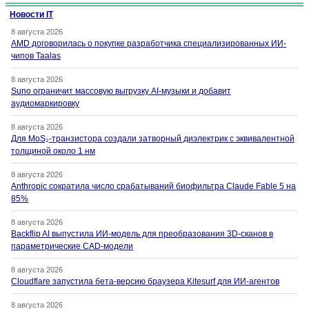
Новости IT
8 августа 2026
AMD договорилась о покупке разработчика специализированных ИИ-
чипов Taalas
8 августа 2026
Suno ограничит массовую выгрузку AI-музыки и добавит
аудиомаркировку
8 августа 2026
Для MoS₂-транзистора создали затворный диэлектрик с эквивалентной
толщиной около 1 нм
8 августа 2026
Anthropic сократила число срабатываний биофильтра Claude Fable 5 на
85%
8 августа 2026
Backflip AI выпустила ИИ-модель для преобразования 3D-сканов в
параметрические CAD-модели
8 августа 2026
Cloudflare запустила бета-версию браузера Kitesurf для ИИ-агентов
8 августа 2026