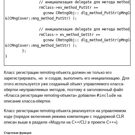
                // инициализация delegate для метода method_Pu
                rmClass->ev_method_PutStr +=

                  gcnew CRmtngObj:: dlg_method_PutStr(pMngCove
&(CMngCover::mng_method_PutStr) );

                // инициализация delegate для метода method_Ge
                rmClass-> ev_method_GetStr += 

                  gcnew CRmtngObj:: dlg_method_GetStr(pMngCove
&(CMngCover::mng_method_GetStr) );

        };

}

Класс регистрации remoting-объекта должен не только его
зарегистрировать, но и создав, выполнить его инициализацию. Для
этого используется уже созданный объект управляемого класса-
обертки неуправляемых методов, поэтому в заголовочный файл
«Класса регистрации remoting-объекта» добавлен
#include
на
описание класса-обертки.
Класс регистрации remoting-объекта реализуется на управляемом
коде (порядок включения режима компиляции с поддержкой CLR
описан выше в разделе «Модули на С++/CLI в проекте С++»).
Стартовая функция