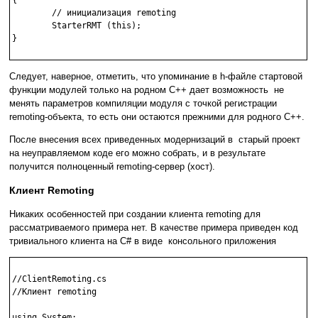
        // инициализация remoting

        StarterRMT (this);

}

Следует, наверное, отметить, что упоминание в h-файле стартовой
функции модулей только на родном C++ дает возможность не
менять параметров компиляции модуля с точкой регистрации
remoting-объекта, то есть они остаются прежними для родного C++.
После внесения всех приведенных модернизаций в старый проект
на неуправляемом коде его можно собрать, и в результате
получится полноценный remoting-сервер (хост).
Клиент Remoting
Никаких особенностей при создании клиента remoting для
рассматриваемого примера нет. В качестве примера приведен код
тривиального клиента на C# в виде консольного приложения
//ClientRemoting.cs

//Клиент remoting

using System;
