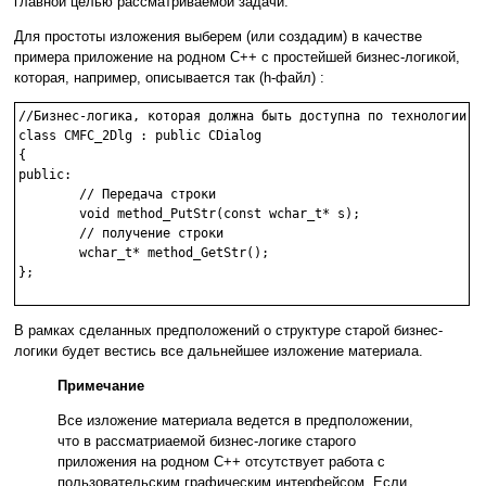
главной целью рассматриваемой задачи.
Для простоты изложения выберем (или создадим) в качестве
примера приложение на родном C++ с простейшей бизнес-логикой,
которая, например, описывается так (h-файл) :
//Бизнес-логика, которая должна быть доступна по технологии re
class CMFC_2Dlg : public CDialog

{

public:

        // Передача строки 

        void method_PutStr(const wchar_t* s);

        // получение строки

        wchar_t* method_GetStr();

};

В рамках сделанных предположений о структуре старой бизнес-
логики будет вестись все дальнейшее изложение материала.
Примечание
Все изложение материала ведется в предположении,
что в рассматриаемой бизнес-логике старого
приложения на родном С++ отсутствует работа с
пользовательским графическим интерфейсом. Если