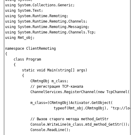
using System.Collections.Generic;

using System.Text;

using System.Runtime.Remoting;

using System.Runtime.Remoting.Channels;

using System.Runtime.Remoting.Messaging;

using System.Runtime.Remoting.Channels.Tcp;

using Rmt_obj;

namespace ClientRemoting

{

    class Program

    {

        static void Main(string[] args)

        {

            CRmtngObj m_class;

            // регистрация TCP-канала

            ChannelServices.RegisterChannel(new TcpChannel(),f
            m_class=(CRmtngObj)Activator.GetObject(

                       typeof(Rmt_obj.CRmtngObj), "tcp://local
            // Вызов старого метода method_GetStr

            Console.WriteLine(m_class.mtd_method_GetStr());

            Console.ReadLine();
