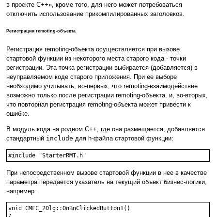
в проекте С++», кроме того, для него может потребоваться
отключить использование прикомпилированных заголовков.
Регистрация remoting-объекта
Регистрация remoting-объекта осуществляется при вызове
стартовой функции из некоторого места старого кода - точки
регистрации. Эта точка регистрации выбирается (добавляется) в
неуправляемом коде старого приложения. При ее выборе
необходимо учитывать, во-первых, что remoting-взаимодействие
возможно только после регистрации remoting-объекта, и, во-вторых,
что повторная регистрация remoting-объекта может привести к
ошибке.
В модуль кода на родном C++, где она размещается, добавляется
стандартный
include
для h-файла стартовой функции:
#include "StarterRMT.h"
При непосредственном вызове стартовой функции в нее в качестве
параметра передается указатель на текущий объект бизнес-логики,
например:
void CMFC_2Dlg::OnBnClickedButton1()

{
