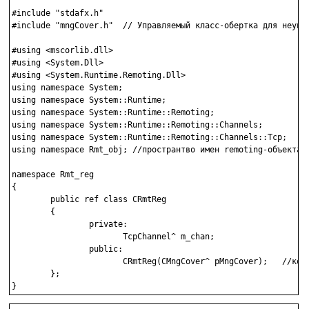
#include "stdafx.h"

#include "mngCover.h"  // Управляемый класс-обертка для неупра
#using <mscorlib.dll>

#using <System.Dll> 

#using <System.Runtime.Remoting.Dll>

using namespace System;

using namespace System::Runtime; 

using namespace System::Runtime::Remoting; 

using namespace System::Runtime::Remoting::Channels; 

using namespace System::Runtime::Remoting::Channels::Tcp;

using namespace Rmt_obj; //пространтво имен remoting-объекта

namespace Rmt_reg

{

        public ref class CRmtReg 

        {

                private:

                       TcpChannel^ m_chan;

                public:

                       CRmtReg(CMngCover^ pMngCover);   //конс
        };

}