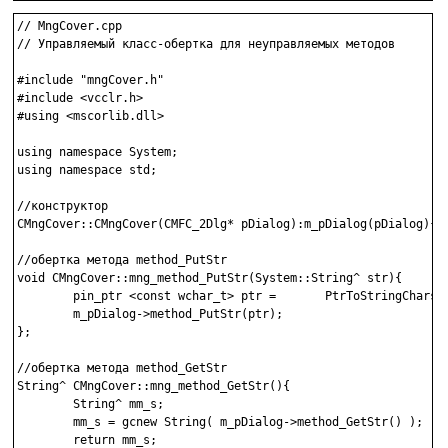
// MngCover.cpp

// Управляемый класс-обертка для неуправляемых методов

#include "mngCover.h"

#include <vcclr.h>

#using <mscorlib.dll>

using namespace System;

using namespace std;

//конструктор

CMngCover::CMngCover(CMFC_2Dlg* pDialog):m_pDialog(pDialog){};
//обертка метода method_PutStr

void CMngCover::mng_method_PutStr(System::String^ str){

        pin_ptr <const wchar_t> ptr =       PtrToStringChars(s
        m_pDialog->method_PutStr(ptr);

};

//обертка метода method_GetStr

String^ CMngCover::mng_method_GetStr(){

        String^ mm_s;

        mm_s = gcnew String( m_pDialog->method_GetStr() );

        return mm_s;
