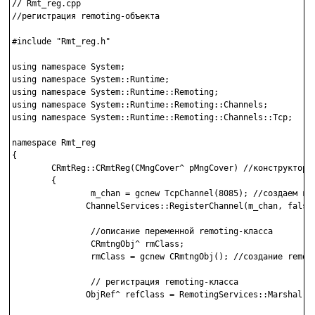
// Rmt_reg.cpp

//регистрация remoting-объекта

#include "Rmt_reg.h"

using namespace System;

using namespace System::Runtime; 

using namespace System::Runtime::Remoting; 

using namespace System::Runtime::Remoting::Channels; 

using namespace System::Runtime::Remoting::Channels::Tcp;

namespace Rmt_reg

{

        CRmtReg::CRmtReg(CMngCover^ pMngCover) //конструктор

        {

                m_chan = gcnew TcpChannel(8085); //создаем кан
               ChannelServices::RegisterChannel(m_chan, false)
                //описание переменной remoting-класса

                CRmtngObj^ rmClass;

                rmClass = gcnew CRmtngObj(); //создание remoti
                // регистрация remoting-класса

               ObjRef^ refClass = RemotingServices::Marshal(rm