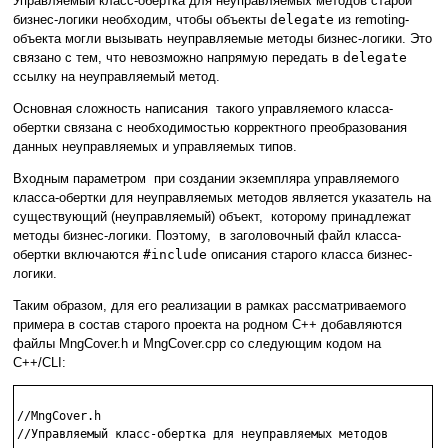
Управляемый класс-обертка для неуправляемых методов старой
бизнес-логики необходим, чтобы объекты
delegate
из remoting-
объекта могли вызывать неуправляемые методы бизнес-логики. Это
связано с тем, что невозможно напрямую передать в
delegate
ссылку на неуправляемый метод.
Основная сложность написания такого управляемого класса-
обертки связана с необходимостью корректного преобразования
данных неуправляемых и управляемых типов.
Входным параметром при создании экземпляра управляемого
класса-обертки для неуправляемых методов является указатель на
существующий (неуправляемый) объект, которому принадлежат
методы бизнес-логики. Поэтому, в заголовочный файл класса-
обертки включаются
#include
описания старого класса бизнес-
логики.
Таким образом, для его реализации в рамках рассматриваемого
примера в состав старого проекта на родном C++ добавляются
файлы MngCover.h и MngCover.cpp со следующим кодом на
C++/CLI:
//MngCover.h

//Управляемый класс-обертка для неуправляемых методов
