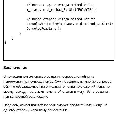
            // Вызов старого метода method_PutStr

            m_class. mtd_method_PutStr("POIUYTR");

            // Вызов старого метода method_GetStr

            Console.WriteLine(m_class. mtd_method_GetStr());

            Console.ReadLine();

        }

    }

}

Заключение
В приведенном алгоритме создания сервера remoting из
приложения на неуправляемом C++ не затронуты многие вопросы,
обычно обсуждаемые при описании remoting-приложений - они, по-
моему, выходят за рамки темы этой статьи и могут быть решены
при конкретной реализации.
Надеюсь, описанная технология сможет продлить жизнь еще не
одному старому хорошему приложению.