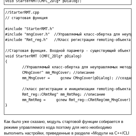
void StarterRMT(CMFC_2Dlg* pDialog);
//StarterRMT.cpp

// стартовая функция

#include "StarterRMT.h"

#include "mngCover.h"  //Управляемый класс-обертка для неуправ
#include "Rmt_reg.h"   //Класс регистрации remoting-объекта

//Стартовая функция. Входной параметр - существующий объект би
void StarterRMT (CMFC_2Dlg* pDialog)

{

        //Управляемый класс-обертка для неуправляемых методов

        CMngCover^ mm_MngCover; //описание 

        mm_MngCover =     gcnew CMngCover(pDialog); //создание
        //класс регистрации и иницилизации remoting-объекта

        Rmt_reg::CRmtReg^ mm_RmtReg; //описание

        mm_RmtReg =     gcnew Rmt_reg::CRmtReg(mm_MngCover); /
}

Как было уже сказано, модуль стартовой функции собирается в
режиме управляемого кода поэтому для него необходимо
выполнить настройки, приведенные в разделе «Модули на С++/CLI