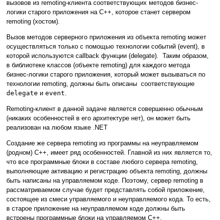
вызовов из remoting-клиента соответствующих методов бизнес-
логики старого приложения на C++, которое станет сервером
remoting (хостом).
Вызов методов серверного приложения из объекта remoting может
осуществляться только с помощью технологии событий (event), в
которой используются callback функции (delegate). Таким образом,
в библиотеке классов (объекте remoting) для каждого метода
бизнес-логики старого приложения, который может вызываться по
технологии remoting, должны быть описаны соответствующие
delegate
и
event
.
Remoting-клиент в данной задаче является совершенно обычным
(никаких особенностей в его архитектуре нет), он может быть
реализован на любом языке .NET
Создание же сервера remoting из программы на неуправляемом
(родном) C++, имеет ряд особенностей. Главной из них является то,
что все программные блоки в составе любого сервера remoting,
выполняющие активацию и регистрацию объекта remoting, должны
быть написаны на управляемом коде. Поэтому, сервер remoting в
рассматриваемом случае будет представлять собой приложение,
состоящее из смеси управляемого и неуправляемого кода. То есть,
в старое приложение на неуправляемом коде должны быть
встроены программные блоки на управляемом C++,