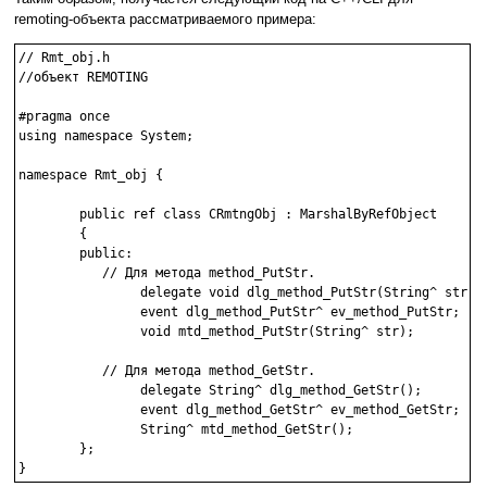
remoting-объекта рассматриваемого примера:
// Rmt_obj.h

//объект REMOTING

#pragma once

using namespace System;

namespace Rmt_obj {

        public ref class CRmtngObj : MarshalByRefObject 

        {

        public:

           // Для метода method_PutStr.

                delegate void dlg_method_PutStr(String^ str);

                event dlg_method_PutStr^ ev_method_PutStr;

                void mtd_method_PutStr(String^ str); 

           // Для метода method_GetStr.

                delegate String^ dlg_method_GetStr();

                event dlg_method_GetStr^ ev_method_GetStr;

                String^ mtd_method_GetStr(); 

        };

}