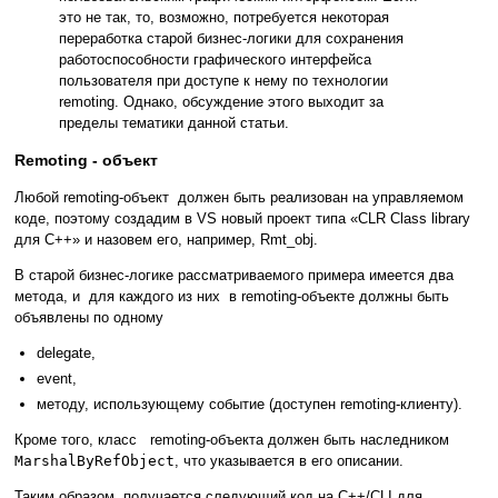
это не так, то, возможно, потребуется некоторая
переработка старой бизнес-логики для сохранения
работоспособности графического интерфейса
пользователя при доступе к нему по технологии
remoting. Однако, обсуждение этого выходит за
пределы тематики данной статьи.
Remoting - объект
Любой remoting-объект должен быть реализован на управляемом
коде, поэтому создадим в VS новый проект типа «CLR Class library
для С++» и назовем его, например, Rmt_obj.
В старой бизнес-логике рассматриваемого примера имеется два
метода, и для каждого из них в remoting-объекте должны быть
объявлены по одному
delegate,
event,
методу, использующему событие (доступен remoting-клиенту).
Кроме того, класс remoting-объекта должен быть наследником
MarshalByRefObject
, что указывается в его описании.
Таким образом, получается следующий код на C++/CLI для