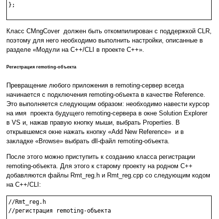
};

Класс CMngCover должен быть откомпилирован с поддержкой CLR,
поэтому для него необходимо выполнить настройки, описанные в
разделе «Модули на С++/CLI в проекте С++».
Регистрация remoting-объекта
Превращение любого приложения в remoting-сервер всегда
начинается с подключения remoting-объекта в качестве Reference.
Это выполняется следующим образом: необходимо навести курсор
на имя проекта будущего remoting-сервера в окне Solution Explorer
в VS и, нажав правую кнопку мыши, выбрать Properties. В
открывшемся окне нажать кнопку «Add New Reference» и в
закладке «Browse» выбрать dll-файл remoting-объекта.
После этого можно приступить к созданию класса регистрации
remoting-объекта. Для этого к старому проекту на родном C++
добавляются файлы Rmt_reg.h и Rmt_reg.cpp со следующим кодом
на C++/CLI:
//Rmt_reg.h 

//регистрация remoting-объекта
