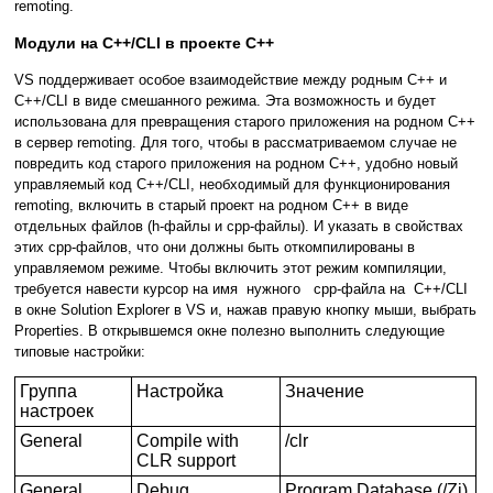
remoting.
Модули на С++/CLI в проекте С++
VS поддерживает особое взаимодействие между родным C++ и
C++/CLI в виде смешанного режима. Эта возможность и будет
использована для превращения старого приложения на родном C++
в сервер remoting. Для того, чтобы в рассматриваемом случае не
повредить код старого приложения на родном C++, удобно новый
управляемый код C++/CLI, необходимый для функционирования
remoting, включить в старый проект на родном C++ в виде
отдельных файлов (h-файлы и cpp-файлы). И указать в свойствах
этих cpp-файлов, что они должны быть откомпилированы в
управляемом режиме. Чтобы включить этот режим компиляции,
требуется навести курсор на имя нужного cpp-файла на C++/CLI
в окне Solution Explorer в VS и, нажав правую кнопку мыши, выбрать
Properties. В открывшемся окне полезно выполнить следующие
типовые настройки:
Группа
Настройка
Значение
настроек
General
Compile with
/clr
CLR support
General
Debug
Program Database (/Zi)