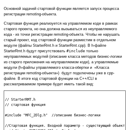
Основной задачей стартовой функции является запуск процесса
регистрации remoting-объекта.
Стартовая функция реализуется на управляемом коде в рамках
старого проекта, но она должна вызываться из неуправляемого
кода - из точки регистрации remoting-объекта. Чтобы не нарушать
старый проект, код стартовой функции разместим в отдельном
модуле (файлы StarterRmt.h и StarterRmt.cpp). В h-файле
StarterRmt.h будут присутствовать
#include
только
неуправляемых модулей (описание класса методов бизнес-логики
из старого приложения на неуправляемом коде), а управляемые
модули (h-файлы управляемого класса-обертки и «Класса
регистрации remoting-объекта») будут подключены уже в cpp-
файле. В итоге код стартовой функции на С++/CLI в
рассматриваемом примере будет иметь такой вид:
// StarterRMT.h

// стартовая функция

#include "MFC_2Dlg.h"  //описание бизнес-логики

//Стартовая функция. Входной параметр - существующий объект би