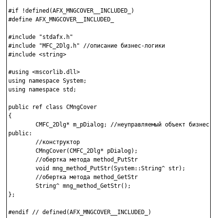
#if !defined(AFX_MNGCOVER__INCLUDED_)

#define AFX_MNGCOVER__INCLUDED_

#include "stdafx.h"

#include "MFC_2Dlg.h" //описание бизнес-логики

#include <string>

#using <mscorlib.dll>

using namespace System;

using namespace std;

public ref class CMngCover

{

        CMFC_2Dlg* m_pDialog; //неуправляемый объект бизнес-ло
public:

        //конструктор

        CMngCover(CMFC_2Dlg* pDialog); 

        //обертка метода method_PutStr

        void mng_method_PutStr(System::String^ str); 

        //обертка метода method_GetStr

        String^ mng_method_GetStr(); 

};

#endif // defined(AFX_MNGCOVER__INCLUDED_)