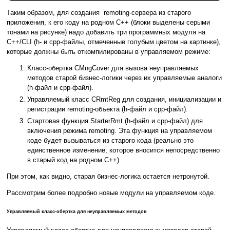
Таким образом, для создания remoting-сервера из старого
приложения, к его коду на родном C++ (блоки выделены серыми
тонами на рисунке) надо добавить три программных модуля на
C++/CLI (h- и cpp-файлы, отмеченные голубым цветом на картинке),
которые должны быть откомпилированы в управляемом режиме:
Класс-обертка CMngCover для вызова неуправляемых
методов старой бизнес-логики через их управляемые аналоги
(h-файл и cpp-файл).
Управляемый класс CRmtReg для создания, инициализации и
регистрации remoting-объекта (h-файл и cpp-файл).
Стартовая функция StarterRmt (h-файл и cpp-файл) для
включения режима remoting. Эта функция на управляемом
коде будет вызываться из старого кода (реально это
единственное изменение, которое вносится непосредственно
в старый код на родном C++).
При этом, как видно, старая бизнес-логика остается нетронутой.
Рассмотрим более подробно новые модули на управляемом коде.
Управляемый класс-обертка для неуправляемых методов