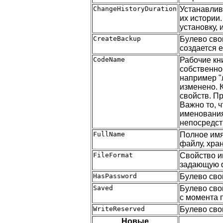
ChangeHistoryDuration
Устанавлив
их истории
установку, 
CreateBackup
Булево сво
создается 
CodeName
Рабочие кни
собственно
например "
изменено. 
свойств. П
Важно то, 
именования
непосредст
FullName
Полное имя
файлу, хран
FileFormat
Свойство им
задающую ф
HasPassword
Булево сво
Saved
Булево сво
с момента 
WriteReserved
Булево сво
Новые