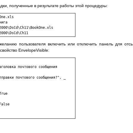
адки, полученные в результате работы этой процедуры:
ath -			 E:\O2000\DsCd\Ch11
еланию пользователя включить или отключить панель для отс
войство EnvelopeVisible:
головка почтового сообщения

тправки почтового сообщения?", _

rue

alse
