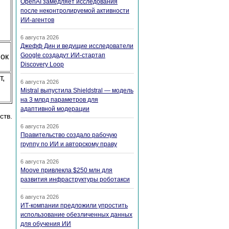
OpenAI замедляет исследования
после неконтролируемой активности
ИИ-агентов
6 августа 2026
Джефф Дин и ведущие исследователи
Google создадут ИИ-стартап
вок
Discovery Loop
т,
6 августа 2026
Mistral выпустила Shieldstral — модель
на 3 млрд параметров для
адаптивной модерации
ств.
6 августа 2026
Правительство создало рабочую
группу по ИИ и авторскому праву
6 августа 2026
Moove привлекла $250 млн для
развития инфраструктуры роботакси
6 августа 2026
ИТ-компании предложили упростить
использование обезличенных данных
для обучения ИИ