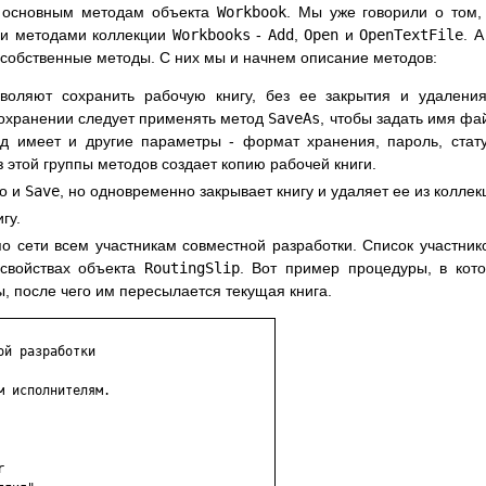
у основным методам объекта
Workbook
. Мы уже говорили о том,
ги методами коллекции
Workbooks
-
Add
,
Open
и
OpenTextFile
. А
 собственные методы. С них мы и начнем описание методов:
воляют сохранить рабочую книгу, без ее закрытия и удалени
сохранении следует применять метод
SaveAs
, чтобы задать имя фа
од имеет и другие параметры - формат хранения, пароль, стат
з этой группы методов создает копию рабочей книги.
то и
Save
, но одновременно закрывает книгу и удаляет ее из коллек
гу.
о сети всем участникам совместной разработки. Список участник
 свойствах объекта
RoutingSlip
. Вот пример процедуры, в кот
ы, после чего им пересылается текущая книга.
й разработки

 исполнителям.


