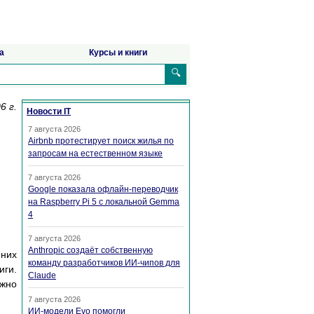
а
Курсы и книги
🔍
6 г.
Новости IT
7 августа 2026
Airbnb протестирует поиск жилья по
запросам на естественном языке
7 августа 2026
Google показала офлайн-переводчик
на Raspberry Pi 5 с локальной Gemma
4
7 августа 2026
Anthropic создаёт собственную
 них
команду разработчиков ИИ-чипов для
иги.
Claude
ожно
7 августа 2026
ИИ-модели Evo помогли