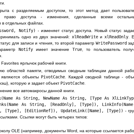
ги.
рыта с разделяемым доступом, то этот метод дает пользоват
ое право доступа - изменения, сделанные всеми остальн
 в отдельных файлах.
ssword, Notify)
- изменяет статус доступа. Новый статус зада
принимать одно из двух значений:
xlReadWrite
и
xlReadOnly
. 
татус для записи и чтения, то второй параметр
WritePassword
зад
параметр
Notify
имеет значение
True
, то пользователь полу
н.
 Favorites ярлычок рабочей книги.
ию областей памяти, отводимых сводным таблицам данной раб
и являются объекты
PivotCache
. Каждой сводной таблице - объ
кэш), которую и задает объект
PivotCache
.
лнение все автомакросы данной книги.
k(Name As String, NewName As String, [Type As XlLinkTyp
inks(Name As String, [ReadOnly], [Type]), LinkInfo(Name
, [Type], [EditionRef]), UpdateLink([Name], [Type])
- гр
сылками. Ссылки могут быть четырех типов:
околу OLE (например, документы Word, на которые ссылается раб