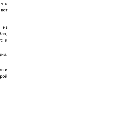
 что
 вот
я из
йла,
ус и
ции.
ов и
орой