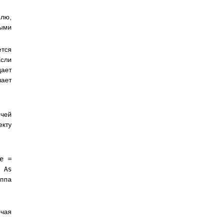
елю,
ыми
ется
Если
ает
чает
очей
екту
e =
 As
уппа
очая