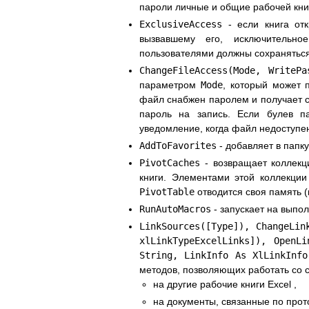
пароли личные и общие рабочей кни
ExclusiveAccess
- если книга отк
вызвавшему его, исключительн
пользователями должны сохраняться
ChangeFileAccess(Mode, WritePa
параметром
Mode
, который может 
файл снабжен паролем и получает с
пароль на запись. Если булев 
уведомление, когда файл недоступе
AddToFavorites
- добавляет в папку
PivotCaches
- возвращает коллекц
книги. Элементами этой коллекци
PivotTable
отводится своя память (
RunAutoMacros
- запускает на выпо
LinkSources([Type]), ChangeLin
xlLinkTypeExcelLinks]), OpenL
String, LinkInfo As XlLinkInfo
методов, позволяющих работать со с
на другие рабочие книги Excel ,
на документы, связанные по прот