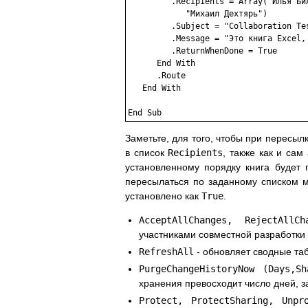
         .Recipients = Array("Илья Бил
            "Михаил Дехтярь")

         .Subject = "Collaboration Tes
         .Message = "Это книга Excel,
         .ReturnWhenDone = True

      End With

      .Route

   End With

End Sub 
Заметьте, для того, чтобы при пересыл
в список
Recipients
, также как и сам
установленному порядку книга будет 
пересылаться по заданному списком м
установлено как
True
.
AcceptAllChanges, RejectAllCh
участниками совместной разработки
RefreshAll
- обновляет сводные та
PurgeChangeHistoryNow (Days,Sh
хранения превосходит число дней,
Protect, ProtectSharing, Unpr