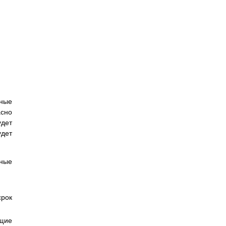
нные
асно
удет
удет
ные
срок
.
щие