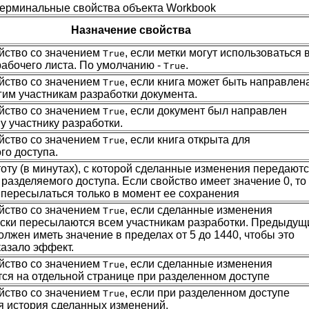
 Терминальные свойства объекта Workbook
Назначение свойства
йство со значением
, если метки могут использоваться 
True
абочего листа. По умолчанию -
.
True
йство со значением
, если книга может быть направлен
True
угим участникам разработки документа.
йство со значением
, если документ был направлен
True
 участнику разработки.
йство со значением
, если книга открыта для
True
го доступа.
тоту (в минутах), с которой сделанные изменения передают
 разделяемого доступа. Если свойство имеет значение 0, то
т пересылаться только в момент ее сохранения
йство со значением
, если сделанные изменения
True
ски пересылаются всем участникам разработки. Предыдущ
лжен иметь значение в пределах от 5 до 1440, чтобы это
казало эффект.
йство со значением
, если сделанные изменения
True
ся на отдельной странице при разделенном доступе
йство со значением
, если при разделенном доступе
True
я история сделанных изменений.