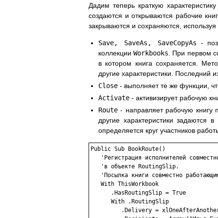
Дадим теперь краткую характеристик
создаются и открываются рабочие кни
закрываются и сохраняются, используя
Save, SaveAs, SaveCopyAs
- поз
коллекции
Workbooks
. При первом 
в котором книга сохраняется. Мет
другие характеристики. Последний и
Close
- выполняет те же функции, ч
Activate
- активизирует рабочую кни
Route
- направляет рабочую книгу п
другие характеристики задаются в
определяется круг участников работ
Public Sub BookRoute()

   'Регистрация исполнителей совместно
   'в объекте RoutingSlip.

   'Посылка книги совместно работающим
   With ThisWorkbook

      .HasRoutingSlip = True

      With .RoutingSlip

         .Delivery = xlOneAfterAnother