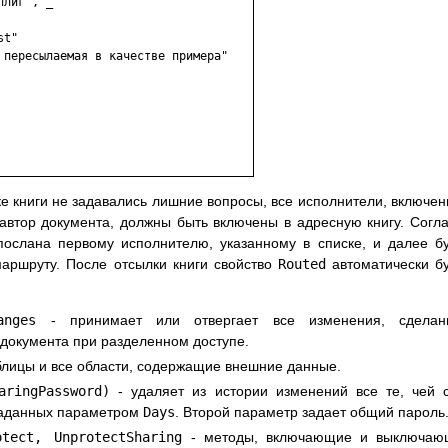
лиг", _

t"

 пересылаемая в качестве примера"

ке книги не задавались лишние вопросы, все исполнители, включе
 автор документа, должны быть включены в адресную книгу. Согл
послана первому исполнителю, указанному в списке, и далее б
аршруту. После отсылки книги свойство
Routed
автоматически б
anges
- принимает или отвергает все изменения, сделан
 документа при разделенном доступе.
блицы и все области, содержащие внешние данные.
aringPassword)
- удаляет из истории изменений все те, чей 
 заданных параметром
Days
. Второй параметр задает общий пароль
otect, UnprotectSharing
- методы, включающие и выключаю