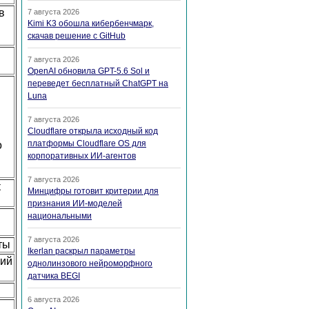
в
7 августа 2026
Kimi K3 обошла кибербенчмарк,
скачав решение с GitHub
7 августа 2026
OpenAI обновила GPT-5.6 Sol и
переведет бесплатный ChatGPT на
Luna
7 августа 2026
Cloudflare открыла исходный код
платформы Cloudflare OS для
о
корпоративных ИИ-агентов
7 августа 2026
к
Минцифры готовит критерии для
признания ИИ-моделей
национальными
7 августа 2026
ты
Ikerlan раскрыл параметры
ний
однолинзового нейроморфного
датчика BEGI
6 августа 2026