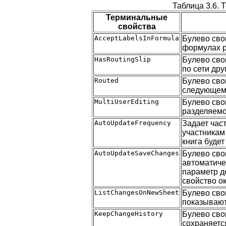
Таблица 3.6.
Терминальные
свойства
AcceptLabelsInFormula
Булево сво
формулах р
HasRoutingSlip
Булево сво
по сети др
Routed
Булево сво
следующему
MultiUserEditing
Булево сво
разделяемо
AutoUpdateFrequency
Задает час
участникам
книга буде
AutoUpdateSaveChanges
Булево сво
автоматиче
параметр до
свойство о
ListChangesOnNewSheet
Булево сво
показывают
KeepChangeHistory
Булево сво
сохраняетс