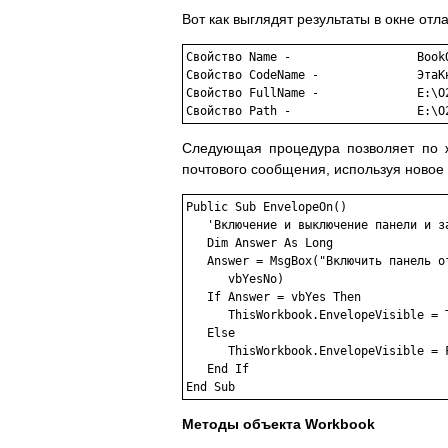
Вот как выглядят результаты в окне отл
Свойство Name -			 BookOne.xls

Свойство CodeName -		 ЭтаКнига

Свойство FullName -		 E:\O2000\DsCd\Ch11\BookOne.xls

Свойство P
Следующая процедура позволяет по ж
почтового сообщения, используя новое с
Public Sub EnvelopeOn()

   'Включение и выключение панели и за
   Dim Answer As Long

   Answer = MsgBox("Включить панель о
      vbYesNo)

   If Answer = vbYes Then

      ThisWorkbook.EnvelopeVisible = T
   Else

      ThisWorkbook.EnvelopeVisible = F
   End If

End Sub	
Методы объекта Workbook