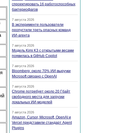
спроектировать 16 работоспособных
бактериофагов
7 августа 2026
в
В эксперименте пользователи
пропустили треть опасных команд
а
ИИ-агента
7 августа 2026
Модель Kimi K3 с открытыми весами
появилась в GitHub Copilot
7 августа 2026
Bloomberg: около 70% ИИ-выручки
ся
Microsoft связано с OpenAI
7 августа 2026
Chrome потребует около 20 Гбайт
ий
свободного места для загрузки
локальных ИИ-моделей
7 августа 2026
Amazon, Cursor, Microsoft, OpenAI и
Vercel представили стандарт Agent
Plugins