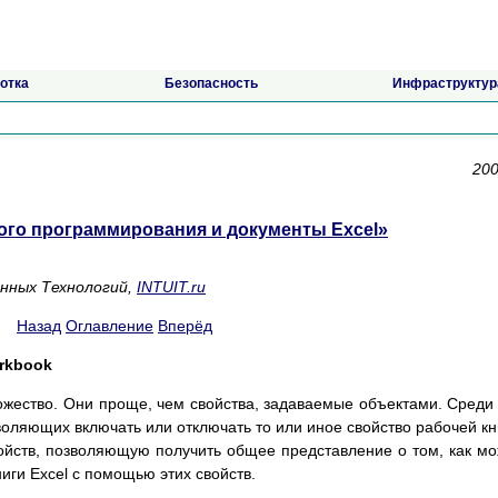
отка
Безопасность
Инфраструктур
200
го программирования и документы Excel»
ных Технологий,
INTUIT.ru
Назад
Оглавление
Вперёд
rkbook
ожество. Они проще, чем свойства, задаваемые объектами. Среди
воляющих включать или отключать то или иное свойство рабочей кн
войств, позволяющую получить общее представление о том, как м
иги Excel с помощью этих свойств.