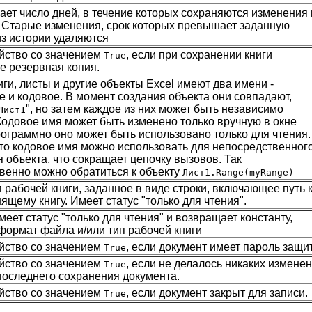
ает число дней, в течение которых сохраняются изменения 
. Старые изменения, срок которых превышает заданную
из истории удаляются
йство со значением
, если при сохранении книги
True
ее резервная копия.
ги, листы и другие объекты Excel имеют два имени -
е и кодовое. В момент создания объекта они совпадают,
", но затем каждое из них может быть независимо
Лист1
Кодовое имя может быть изменено только вручную в окне
рограммно оно может быть использовано только для чтения.
что кодовое имя можно использовать для непосредственног
 объекта, что сокращает цепочку вызовов. Так
венно можно обратиться к объекту
Лист1.Range(myRange)
 рабочей книги, заданное в виде строки, включающее путь 
ящему книгу. Имеет статус "только для чтения".
еет статус "только для чтения" и возвращает константу,
ормат файла и/или тип рабочей книги
йство со значением
, если документ имеет пароль защи
True
йство со значением
, если не делалось никаких измене
True
последнего сохранения документа.
йство со значением
, если документ закрыт для записи.
True