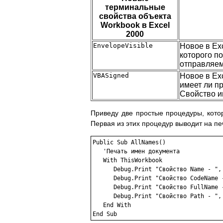
терминальные
свойства объекта
Workbook в Excel
2000
EnvelopeVisible
Новое в Ex
которого п
отправляем
VBASigned
Новое в Ex
имеет ли п
Свойство им
Приведу две простые процедуры, кото
Первая из этих процедур выводит на печ
Public Sub AllNames()

   'Печать имен документа

   With ThisWorkbook

      Debug.Print "Свойство Name - ", 
      Debug.Print "Свойство CodeName -
      Debug.Print "Свойство FullName -
      Debug.Print "Свойство Path - ", 
   End With

End Sub