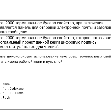
cel 2000 терминальное булево свойство, при включении
оявляется панель для отправки электронной почты и заголо
ого сообщения.
cel 2000 терминальное булево свойство, которое показывае
рограммный проект данной книги цифровую подпись.
еет статус "только для чтения".
рые демонстрируют использование некоторых терминальных свой
ать имена рабочей книги и путь к ней:
.Name

 ", .CodeName

 ", .FullName

.Path
