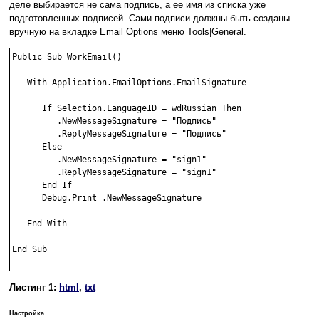
деле выбирается не сама подпись, а ее имя из списка уже
подготовленных подписей. Сами подписи должны быть созданы
вручную на вкладке Email Options меню Tools|General.
Public Sub WorkEmail()

   With Application.EmailOptions.EmailSignature

      If Selection.LanguageID = wdRussian Then

         .NewMessageSignature = "Подпись"

         .ReplyMessageSignature = "Подпись"

      Else

         .NewMessageSignature = "sign1"

         .ReplyMessageSignature = "sign1"

      End If

      Debug.Print .NewMessageSignature

   End With

End Sub

Листинг 1:
html
,
txt
Настройка