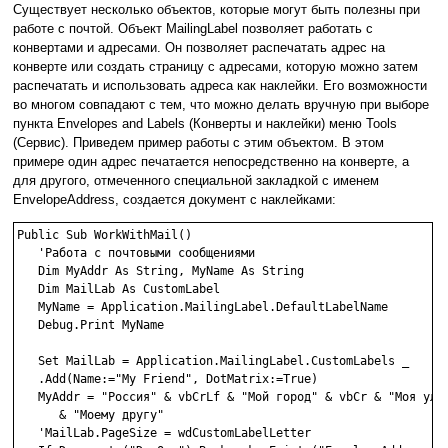
Существует несколько объектов, которые могут быть полезны при
работе с почтой. Объект MailingLabel позволяет работать с
конвертами и адресами. Он позволяет распечатать адрес на
конверте или создать страницу с адресами, которую можно затем
распечатать и использовать адреса как наклейки. Его возможности
во многом совпадают с тем, что можно делать вручную при выборе
пункта Envelopes and Labels (Конверты и наклейки) меню Tools
(Сервис). Приведем пример работы с этим объектом. В этом
примере один адрес печатается непосредственно на конверте, а
для другого, отмеченного специальной закладкой с именем
EnvelopeAddress, создается документ с наклейками:
Public Sub WorkWithMail()

   'Работа с почтовыми сообщениями

   Dim MyAddr As String, MyName As String

   Dim MailLab As CustomLabel

   MyName = Application.MailingLabel.DefaultLabelName

   Debug.Print MyName

   Set MailLab = Application.MailingLabel.CustomLabels _

   .Add(Name:="My Friend", DotMatrix:=True)

   MyAddr = "Россия" & vbCrLf & "Мой город" & vbCr & "Моя улиц
      & "Моему другу"

   'MailLab.PageSize = wdCustomLabelLetter
