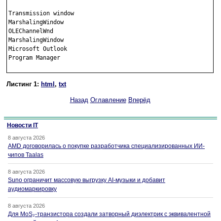
Transmission window

MarshalingWindow

OLEChannelWnd

MarshalingWindow

Microsoft Outlook

Program Manager

Листинг 1:
html
,
txt
Назад
Оглавление
Вперёд
Новости IT
8 августа 2026
AMD договорилась о покупке разработчика специализированных ИИ-
чипов Taalas
8 августа 2026
Suno ограничит массовую выгрузку AI-музыки и добавит
аудиомаркировку
8 августа 2026
Для MoS₂-транзистора создали затворный диэлектрик с эквивалентной