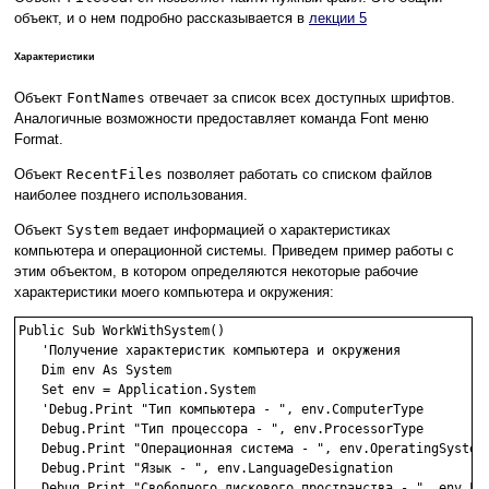
объект, и о нем подробно рассказывается в
лекции 5
Характеристики
Объект
FontNames
отвечает за список всех доступных шрифтов.
Аналогичные возможности предоставляет команда Font меню
Format.
Объект
RecentFiles
позволяет работать со списком файлов
наиболее позднего использования.
Объект
System
ведает информацией о характеристиках
компьютера и операционной системы. Приведем пример работы с
этим объектом, в котором определяются некоторые рабочие
характеристики моего компьютера и окружения:
Public Sub WorkWithSystem()

   'Получение характеристик компьютера и окружения

   Dim env As System

   Set env = Application.System

   'Debug.Print "Тип компьютера - ", env.ComputerType

   Debug.Print "Тип процессора - ", env.ProcessorType

   Debug.Print "Операционная система - ", env.OperatingSystem

   Debug.Print "Язык - ", env.LanguageDesignation

   Debug.Print "Свободного дискового пространства - ", env.Fre