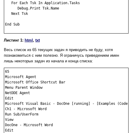
   For Each Tsk In Application.Tasks

      Debug.Print Tsk.Name

   Next Tsk

End Sub

Листинг 1:
html
,
txt
Весь список из 65 текущих задач я приводить не буду, хотя
познакомиться с ним полезно. Я ограничусь приведением имен
лишь некоторых задач из начала и конца списка:
65 

Microsoft Agent

Microsoft Office Shortcut Bar

Menu Parent Window

NetDDE Agent

Edit

Microsoft Visual Basic - DocOne [running] - [Examples (Code)]

Ch1 - Microsoft Word

Run Sub/UserForm

View

DocOne - Microsoft Word

Edit
