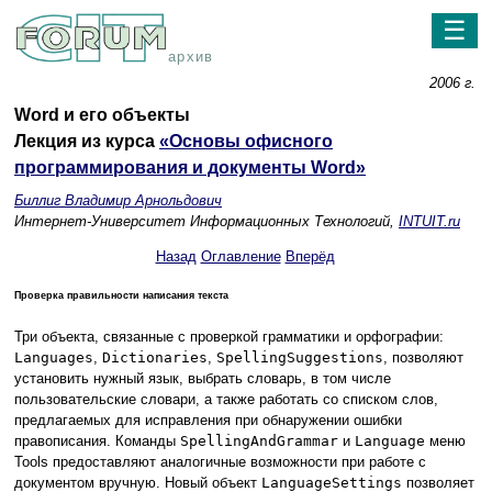
☰
архив
2006 г.
Word и его объекты
Лекция из курса
«Основы офисного
программирования и документы Word»
Биллиг Владимир Арнольдович
Интернет-Университет Информационных Технологий,
INTUIT.ru
Назад
Оглавление
Вперёд
Проверка правильности написания текста
Три объекта, связанные с проверкой грамматики и орфографии:
Languages
,
Dictionaries
,
SpellingSuggestions
, позволяют
установить нужный язык, выбрать словарь, в том числе
пользовательские словари, а также работать со списком слов,
предлагаемых для исправления при обнаружении ошибки
правописания. Команды
SpellingAndGrammar
и
Language
меню
Tools предоставляют аналогичные возможности при работе с
документом вручную. Новый объект
LanguageSettings
позволяет