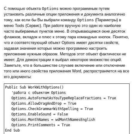
С помощью объекта
Options
можно программным путем
установить различные опции приложения и документа аналогично
тому, как если бы Вы выбрали команду
Options
(Параметры) в
меню Tools (Сервис). При работе вручную это один из наиболее
часто выбираемых пунктов меню. В открывающемся окне десяток
флажков, вкладок и плюс к этому пара командных кнопок. Понятно,
что и соответствующий объект Options имеет десятки свойств,
задавая значения которых можно программно настроить
приложение нужным образом. Методов этот объект фактически не
имеет. Для демонстрации я выбрал некоторое множество опций.
Заметьте, что в большинстве случаев включение или отключение
того или иного свойства приложения Word, распространяется на все
его документы:
Public Sub WorkWithOptions()

   'работа с объектом Options

   Options.AutoFormatAsYouTypeReplaceFractions = True

   Options.AllowDragAndDrop = True

   Options.CheckGrammarWithSpelling = True

   Options.EnableSound = False

   Options.MonthNames = wdMonthNamesEnglish

   Options.PrintComments = True

End Sub
