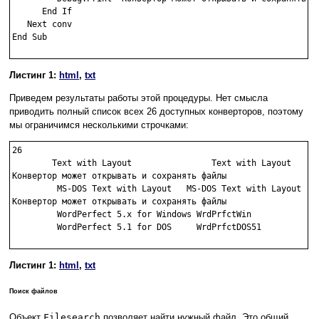
      End If

   Next conv

End Sub

Листинг 1:
html
,
txt
Приведем результаты работы этой процедуры. Нет смысла
приводить полный список всех 26 доступных конверторов, поэтому
мы ограничимся несколькими строчками:
26 

       	Text with Layout	        Text with Layout

Конвертор может открывать и сохранять файлы

         MS-DOS Text with Layout   MS-DOS Text with Layout

Конвертор может открывать и сохранять файлы

         WordPerfect 5.x for Windows WrdPrfctWin

         WordPerfect 5.1 for DOS     WrdPrfctDOS51

Листинг 1:
html
,
txt
Поиск файлов
Объект
Filesearch
позволяет найти нужный файл. Это общий