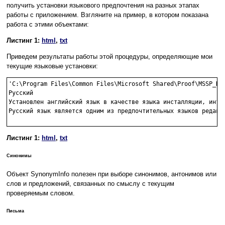
получить установки языкового предпочтения на разных этапах
работы с приложением. Взгляните на пример, в котором показана
работа с этими объектами:
Листинг 1:
html
,
txt
Приведем результаты работы этой процедуры, определяющие мои
текущие языковые установки:
'C:\Program Files\Common Files\Microsoft Shared\Proof\MSSP_RU.
Русский

Установлен английский язык в качестве языка инсталляции, интер
Русский язык является одним из предпочтительных языков редакти
Листинг 1:
html
,
txt
Синонимы
Объект SynonymInfo полезен при выборе синонимов, антонимов или
слов и предложений, связанных по смыслу с текущим
проверяемым словом.
Письма