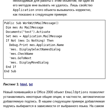
необходимые для работы с этим объектом, ни один из
его методов мне вызвать не удалось. Лишь свойство
Application
этого объекта вызывалось корректно,
как показано в следующем примере:
Public Sub WorkWithMailMessage()

 Dim mes As MailMessage

 Documents("test").Activate

 Set mes = Application.MailMessage

 If Not (mes Is Nothing) Then

   Debug.Print mes.Application.Name

   'mes. DisplaySelectNamesDialog

   'mes.CheckName

   'mes.GoToNext

   'mes. DisplayMoveDialog

 End If

End Sub

Листинг 1:
html
,
txt
Новый появившийся в Office 2000 объект
EmailOptions
позволяет
устанавливать некоторые общие опции, в частности, автоматически
добавляемую подпись. В нашем следующем примере добавляемая
подпись выбирается в зависимости от выбранного языка. На самом