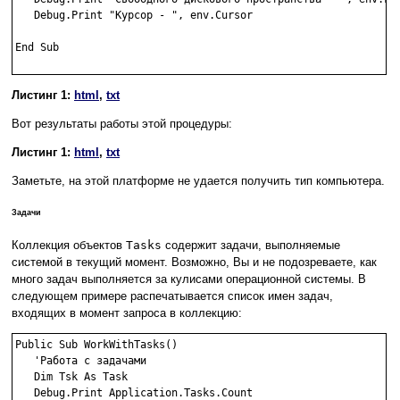
   Debug.Print "Курсор - ", env.Cursor

End Sub

Листинг 1:
html
,
txt
Вот результаты работы этой процедуры:
Листинг 1:
html
,
txt
Заметьте, на этой платформе не удается получить тип компьютера.
Задачи
Коллекция объектов
Tasks
содержит задачи, выполняемые
системой в текущий момент. Возможно, Вы и не подозреваете, как
много задач выполняется за кулисами операционной системы. В
следующем примере распечатывается список имен задач,
входящих в момент запроса в коллекцию:
Public Sub WorkWithTasks()

   'Работа с задачами

   Dim Tsk As Task

   Debug.Print Application.Tasks.Count
