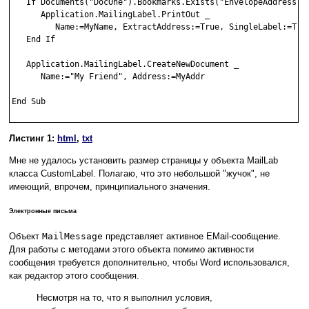
   If Documents("DocOne").Bookmarks.Exists("EnvelopeAddress") 
      Application.MailingLabel.PrintOut _

         Name:=MyName, ExtractAddress:=True, SingleLabel:=True
   End If

   Application.MailingLabel.CreateNewDocument _

      Name:="My Friend", Address:=MyAddr

End Sub

Листинг 1:
html
,
txt
Мне не удалось установить размер страницы у объекта MailLab
класса CustomLabel. Полагаю, что это небольшой "жучок", не
имеющий, впрочем, принципиального значения.
Электронные письма
Объект
MailMessage
представляет активное EMail-сообщение.
Для работы с методами этого объекта помимо активности
сообщения требуется дополнительно, чтобы Word использовался,
как редактор этого сообщения.
Несмотря на то, что я выполнил условия,