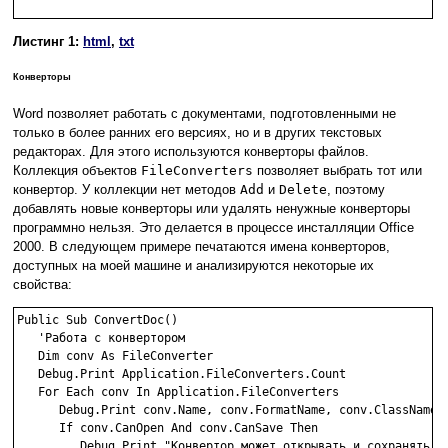
Листинг 1:
html
,
txt
Конверторы
Word позволяет работать с документами, подготовленными не
только в более ранних его версиях, но и в других текстовых
редакторах. Для этого используются конверторы файлов.
Коллекция объектов
FileConverters
позволяет выбрать тот или
конвертор. У коллекции нет методов
Add
и
Delete
, поэтому
добавлять новые конверторы или удалять ненужные конверторы
программно нельзя. Это делается в процессе инсталляции Office
2000. В следующем примере печатаются имена конверторов,
доступных на моей машине и анализируются некоторые их
свойства:
Public Sub ConvertDoc()

   'Работа с конвертором

   Dim conv As FileConverter

   Debug.Print Application.FileConverters.Count

   For Each conv In Application.FileConverters

      Debug.Print conv.Name, conv.FormatName, conv.ClassName

      If conv.CanOpen And conv.CanSave Then

         Debug.Print "Конвертор может открывать и сохранять фа