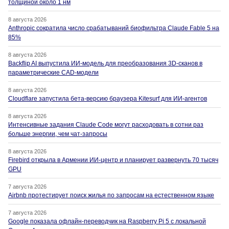
толщиной около 1 нм
8 августа 2026
Anthropic сократила число срабатываний биофильтра Claude Fable 5 на
85%
8 августа 2026
Backflip AI выпустила ИИ-модель для преобразования 3D-сканов в
параметрические CAD-модели
8 августа 2026
Cloudflare запустила бета-версию браузера Kitesurf для ИИ-агентов
8 августа 2026
Интенсивные задания Claude Code могут расходовать в сотни раз
больше энергии, чем чат-запросы
8 августа 2026
Firebird открыла в Армении ИИ-центр и планирует развернуть 70 тысяч
GPU
7 августа 2026
Airbnb протестирует поиск жилья по запросам на естественном языке
7 августа 2026
Google показала офлайн-переводчик на Raspberry Pi 5 с локальной