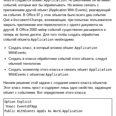
Word и создается объект
Application
, по умолчанию он не имеет
событий, которые мог бы обрабатывать. Но можно связать с
приложением другой объект (Application With Events), реагирующий
на события. В Office 97 у этих объектов было всего два события
Quit и
DocumentChange
, возникающие, при попытках пользователя
закрыть приложение или переключится с одного документа на
другой. В Office 2000 набор событий существенно расширился и
теперь их более десяти. Для того чтобы создать обработчик
событий объекта
Application
необходимо:
Создать класс, в который вложен объект
Application
WithEvents;
Создать в классе обработчики событий этого объекта, следуя
обычной технологии.
Создать экземпляр этого класса и связать объект
Application
WithEvents с объектом
Application
.
Начнем решение этой задачи с создания нового класса объектов.
Этот класс очень прост и содержит лишь одно свойство, задающее
объект с событиями. Вот определение этого класса:
Option Explicit

'Класс EventsOfApp

Public WithEvents AppEv As Word.Application
