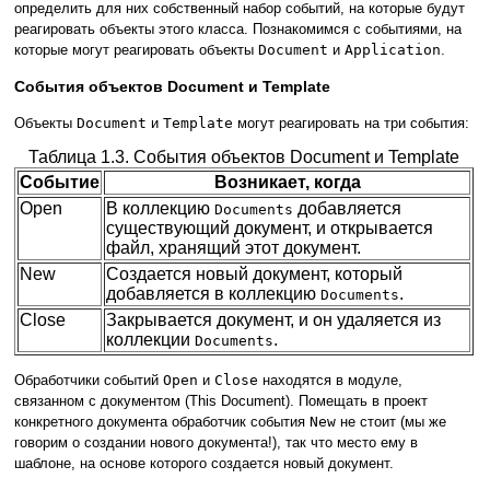
определить для них собственный набор событий, на которые будут
реагировать объекты этого класса. Познакомимся с событиями, на
которые могут реагировать объекты
Document
и
Application
.
События объектов Document и Template
Объекты
Document
и
Template
могут реагировать на три события:
Таблица 1.3. События объектов Document и Template
Событие
Возникает, когда
Open
В коллекцию
добавляется
Documents
существующий документ, и открывается
файл, хранящий этот документ.
New
Создается новый документ, который
добавляется в коллекцию
.
Documents
Close
Закрывается документ, и он удаляется из
коллекции
.
Documents
Обработчики событий
Open
и
Close
находятся в модуле,
связанном с документом (This Document). Помещать в проект
конкретного документа обработчик события
New
не стоит (мы же
говорим о создании нового документа!), так что место ему в
шаблоне, на основе которого создается новый документ.