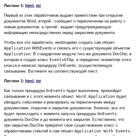
Листинг 1:
html
,
txt
Первый из этих обработчиков выдает приветствие при открытии
документов Word, второй - сообщает о переключении на работу с
новым документом, а третий - выдает предупреждающую
информацию непосредственно перед закрытием документа.
Чтобы все это заработало, необходимо создать сам объект
Application
WithEvents и связать его с существующим объектом
Application
. В стандартном модуле того же документа DocOne, в
котором я создал класс
EventsOfAp
, я определил экземпляр этого
класса и написал процедуру OnEvents, осуществляющую
связывание. Взгляните на соответствующий текст:
Листинг 1:
html
,
txt
Как только процедура
OnEvents
будет выполнена, произойдет
связывание и с этого момента объект
Word.Application
будет
обладать событиями и реагировать на переключение между
документами, открытие и закрытие документов. Конечно, все это
будет происходить с момента запуска процедуры
OnEvents
документа DocOne и до момента его закрытия. Естественно, что
при закрытии DocOne прекратит свое существование класс с
обработчиками событий и сам объект
Application With Events
.