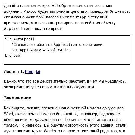
Давайте напишем макрос
AutoOpen
и поместим его в наш
документ. Макрос будет выполнять действия процедуры
OnEvents
,
связывая объект App1 класса
EventsOfApp
с текущим
приложением, что позволит реагировать на события объекту
Application
. Текст его прост:
Sub AutoOpen()

   'Связывание объекта Application с событиями

   Set App1.AppEv = Application

End Sub

Листинг 1:
html
,
txt
Важно, что это все действительно работает, в чем мы убедились,
экспериментируя с нашим тестовым документом.
Заключение
Как видите, лекция, посвященная объектной модели документов
Word, оказалась непомерно большой. Я, например, вздохнул с
облегчением, когда закончил ее. Понимаю, что и читается она с
трудом. Но надеюсь, Вы ощутили огромность этого здания, стали
лучше понимать, что Word это не просто текстовый редактор, что