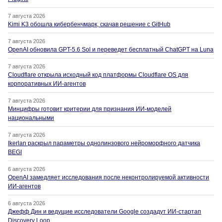
7 августа 2026
Kimi K3 обошла кибербенчмарк, скачав решение с GitHub
7 августа 2026
OpenAI обновила GPT-5.6 Sol и переведет бесплатный ChatGPT на Luna
7 августа 2026
Cloudflare открыла исходный код платформы Cloudflare OS для
корпоративных ИИ-агентов
7 августа 2026
Минцифры готовит критерии для признания ИИ-моделей
национальными
7 августа 2026
Ikerlan раскрыл параметры однолинзового нейроморфного датчика
BEGI
6 августа 2026
OpenAI замедляет исследования после неконтролируемой активности
ИИ-агентов
6 августа 2026
Джефф Дин и ведущие исследователи Google создадут ИИ-стартап
Discovery Loop