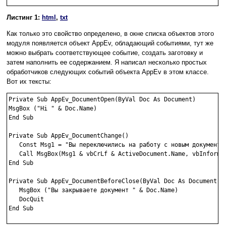
Листинг 1:
html
,
txt
Как только это свойство определено, в окне списка объектов этого
модуля появляется объект AppEv, обладающий событиями, тут же
можно выбрать соответствующее событие, создать заготовку и
затем наполнить ее содержанием. Я написал несколько простых
обработчиков следующих событий объекта AppEv в этом классе.
Вот их тексты:
Private Sub AppEv_DocumentOpen(ByVal Doc As Document)

MsgBox ("Hi " & Doc.Name)

End Sub

Private Sub AppEv_DocumentChange()

   Const Msg1 = "Вы переключились на работу с новым документом
   Call MsgBox(Msg1 & vbCrLf & ActiveDocument.Name, vbInformat
End Sub

Private Sub AppEv_DocumentBeforeClose(ByVal Doc As Document, C
   MsgBox ("Вы закрываете документ " & Doc.Name)

   DocQuit

End Sub
